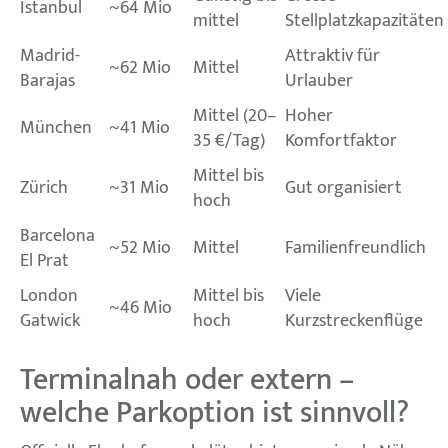
Istanbul
~64 Mio
mittel
Stellplatzkapazitäten
Madrid-
Attraktiv für
~62 Mio
Mittel
Barajas
Urlauber
Mittel (20–
Hoher
München
~41 Mio
35 €/Tag)
Komfortfaktor
Mittel bis
Zürich
~31 Mio
Gut organisiert
hoch
Barcelona
~52 Mio
Mittel
Familienfreundlich
El Prat
London
Mittel bis
Viele
~46 Mio
Gatwick
hoch
Kurzstreckenflüge
Terminalnah oder extern –
welche Parkoption ist sinnvoll?