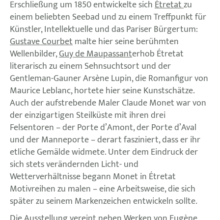
Erschließung um 1850 entwickelte sich
Étretat
zu
einem beliebten Seebad und zu einem Treffpunkt für
Künstler, Intellektuelle und das Pariser Bürgertum:
Gustave Courbet
malte hier seine berühmten
Wellenbilder,
Guy de Maupassant
erhob Étretat
literarisch zu einem Sehnsuchtsort und der
Gentleman-Gauner Arsène Lupin, die Romanfigur von
Maurice Leblanc, hortete hier seine Kunstschätze.
Auch der aufstrebende Maler Claude Monet war von
der einzigartigen Steilküste mit ihren drei
Felsentoren – der Porte d’Amont, der Porte d’Aval
und der Manneporte – derart fasziniert, dass er ihr
etliche Gemälde widmete. Unter dem Eindruck der
sich stets verändernden Licht- und
Wetterverhältnisse begann Monet in Étretat
Motivreihen zu malen – eine Arbeitsweise, die sich
später zu seinem Markenzeichen entwickeln sollte.
Die
Ausstellung
vereint neben Werken von Eugène