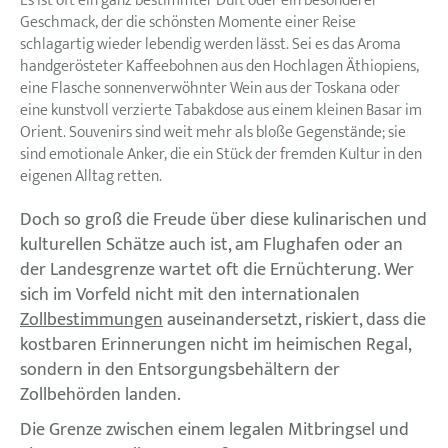
Es ist oft ein ganz bestimmter Duft oder ein besonderer
Geschmack, der die schönsten Momente einer Reise
schlagartig wieder lebendig werden lässt. Sei es das Aroma
handgerösteter Kaffeebohnen aus den Hochlagen Äthiopiens,
eine Flasche sonnenverwöhnter Wein aus der Toskana oder
eine kunstvoll verzierte Tabakdose aus einem kleinen Basar im
Orient. Souvenirs sind weit mehr als bloße Gegenstände; sie
sind emotionale Anker, die ein Stück der fremden Kultur in den
eigenen Alltag retten.
Doch so groß die Freude über diese kulinarischen und
kulturellen Schätze auch ist, am Flughafen oder an
der Landesgrenze wartet oft die Ernüchterung. Wer
sich im Vorfeld nicht mit den internationalen
Zollbestimmungen
auseinandersetzt, riskiert, dass die
kostbaren Erinnerungen nicht im heimischen Regal,
sondern in den Entsorgungsbehältern der
Zollbehörden landen.
Die Grenze zwischen einem legalen Mitbringsel und