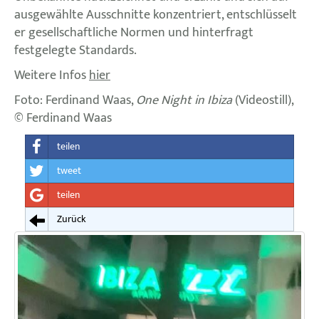
ausgewählte Ausschnitte konzentriert, entschlüsselt
er gesellschaftliche Normen und hinterfragt
festgelegte Standards.
Weitere Infos
hier
Foto: Ferdinand Waas,
One Night in Ibiza
(Videostill),
© Ferdinand Waas
teilen
tweet
teilen
Zurück