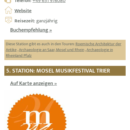
Telefon
:
+49 651 978080
Website
Reisezeit
: ganzjährig
Buchempfehlung »
Diese Station gibt es auch in den Touren:
Roemische Architektur der
Antike
,
Archaeologie an Saar, Mosel und Rhein
,
Archaeologie in
Rheinland Pfalz
5. STATION: MOSEL MUSIKFESTIVAL TRIER
Auf Karte anzeigen »