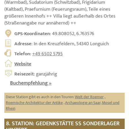
(Warmbad), Sudatorium (Schwitzbad), Frigidarium
(Kaltbad), Praefurnium (Feuerungsraum), Teile eines
größeren Innenhofs ++ Villa liegt außerhalb des Ortes
(Straßenangabe nur annähernd) ++
GPS-Koordinaten
: 49.808052, 6.763576
Adresse
: In den Kreuzfeldern, 54340 Longuich
Telefon
:
+49 6502 5795
Website
Reisezeit
: ganzjährig
Buchempfehlung »
Diese Station gibt es auch in den Touren:
Welt der Roemer
,
Roemische Architektur der Antike
,
Archaeologie an Saar, Mosel und
Rhein
8. STATION: GEDENKSTÄTTE SS SONDERLAGER