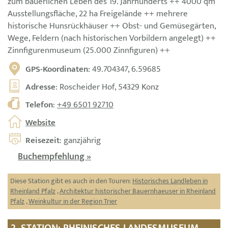
zum bäuerlichen Leben des 19. Jahrhunderts ++ 4000 qm
Ausstellungsfläche, 22 ha Freigelände ++ mehrere
historische Hunsrückhäuser ++ Obst- und Gemüsegärten,
Wege, Feldern (nach historischen Vorbildern angelegt) ++
Zinnfigurenmuseum (25.000 Zinnfiguren) ++
GPS-Koordinaten
: 49.704347, 6.59685
Adresse
: Roscheider Hof, 54329 Konz
Telefon
:
+49 6501 92710
Website
Reisezeit
: ganzjährig
Buchempfehlung »
Diese Station gibt es auch in den Touren:
Historisches Landleben in
Rheinland Pfalz
,
Architektur historischer Bauernhaeuser in Rheinland
Pfalz
,
Weinkultur in der Region Trier
2. STATION: RHEINISCHES LANDESMUSEUM