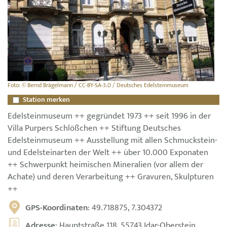
Foto: © Bernd Brägelmann / CC-BY-SA-3.0 / Deutsches Edelsteinmuseum
Station merken
Edelsteinmuseum ++ gegründet 1973 ++ seit 1996 in der
Villa Purpers Schlößchen ++ Stiftung Deutsches
Edelsteinmuseum ++ Ausstellung mit allen Schmuckstein-
und Edelsteinarten der Welt ++ über 10.000 Exponaten
++ Schwerpunkt heimischen Mineralien (vor allem der
Achate) und deren Verarbeitung ++ Gravuren, Skulpturen
++
GPS-Koordinaten
: 49.718875, 7.304372
Adresse
: Hauptstraße 118, 55743 Idar-Oberstein