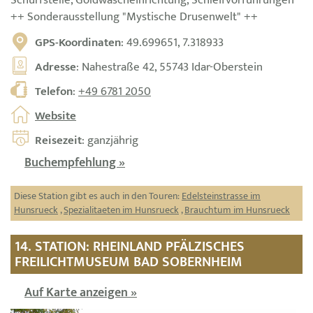
++ Sonderausstellung "Mystische Drusenwelt" ++
GPS-Koordinaten
: 49.699651, 7.318933
Adresse
: Nahestraße 42, 55743 Idar-Oberstein
Telefon
:
+49 6781 2050
Website
Reisezeit
: ganzjährig
Buchempfehlung »
Diese Station gibt es auch in den Touren:
Edelsteinstrasse im
Hunsrueck
,
Spezialitaeten im Hunsrueck
,
Brauchtum im Hunsrueck
14. STATION: RHEINLAND PFÄLZISCHES
FREILICHTMUSEUM BAD SOBERNHEIM
Auf Karte anzeigen »