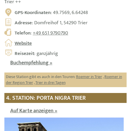
Trier ++
GPS-Koordinaten
: 49.7569, 6.64248
Adresse
: Domfreihof 1, 54290 Trier
Telefon
:
+49 651 9790790
Website
Reisezeit
: ganzjährig
Buchempfehlung »
Diese Station gibt es auch in den Touren:
Roemer in Trier
,
Roemer in
der Region Trier
,
Trier in drei Tagen
4. STATION: PORTA NIGRA TRIER
Auf Karte anzeigen »