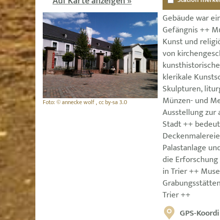
Auf Karte anzeigen »
Gebäude war ein
Gefängnis ++ Mu
Kunst und relig
von kirchengesc
kunsthistorisch
klerikale Kunsts
Skulpturen, litu
Münzen- und Me
Foto: © annecke wolf , cc by-sa 3.0
Ausstellung zur
Stadt ++ bedeut
Deckenmalereien
Palastanlage un
die Erforschung
in Trier ++ Mus
Grabungsstätten
Trier ++
GPS-Koordi