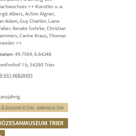
Nachwuchses ++ Künstler u. a.
irgit Albers, Achim Algner,
n-Adam, Guy Charlier, Liane
Faber, Renate Gehrke, Christian
Jammers, Carine Kraus, Thomas
xweiler ++
naten
: 49.7569, 6.64248
omfreihof 1 b, 54290 Trier
9 651 46824491
ganzjährig
 & Gourmet in Trier
,
Galerien in Trier
 DIÖZESANMUSEUM TRIER
n