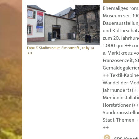
Ehemaliges roma
Museum seit 19
Dauerausstellun
und Kulturschätz
zum 20. Jahrhun
1.000 qm ++ run
Foto: © Stadtmuseum Simeonstift , cc by-sa
a. Marktkreuz v
3.0
Franzosenzeit, 
Gemäldegalerien
++ Textil-Kabine
Wandel der Mode
Jahrhunderts) ++
Medieninstallati
Hörstationen)+
Sonderausstellu
Stadt-Themen 
++