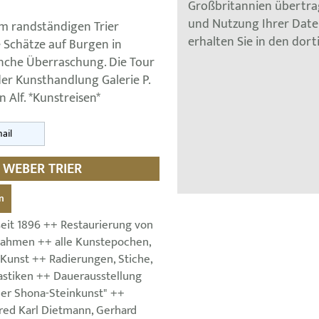
Großbritannien übertra
und Nutzung Ihrer Dat
m randständigen Trier
erhalten Sie in den dor
 Schätze auf Burgen in
nche Überraschung. Die Tour
er Kunsthandlung Galerie P.
 Alf. *Kunstreisen*
ail
 WEBER TRIER
n
eit 1896 ++ Restaurierung von
ahmen ++ alle Kunstepochen,
 Kunst ++ Radierungen, Stiche,
astiken ++ Dauerausstellung
er Shona-Steinkunst" ++
lfred Karl Dietmann, Gerhard