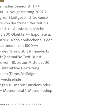
nisches Simeonstift ++
04 ++ Neugestaltung 2007 ++
g zur Stadtgeschichte, Kunst-
e von der frühen Neuzeit bis
dert ++ Ausstellungsfläche
d 900 Objekte ++ Exponate u.
on 958, Napoleonbecher aus der
Stadtmodell um 1800 ++
 des 19. und 20. Jahrhunderts
tt (spätantike Textilkunst,
 vom 18. bis zur Mitte des 20.
 interaktive Gestaltung,
onen (Filme, Bildfolgen,
+ wechselnde
ngen zu Trierer Künstlern oder
++ Museumscafé, Museumsshop