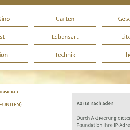
Kino
Gärten
Gesc
st
Lebensart
Lit
ion
Technik
Th
HUNSRUECK
Karte nachladen
EFUNDEN)
Durch Aktivierung dies
Foundation Ihre IP-Adr