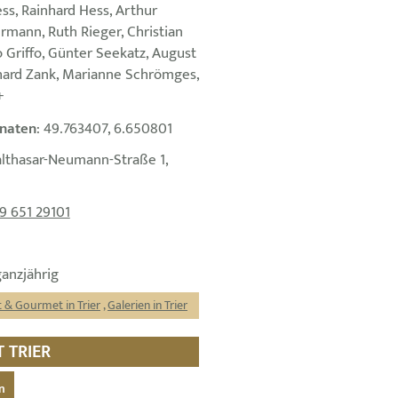
ss, Rainhard Hess, Arthur
ermann, Ruth Rieger, Christian
 Griffo, Günter Seekatz, August
ard Zank, Marianne Schrömges,
+
naten
: 49.763407, 6.650801
althasar-Neumann-Straße 1,
9 651 29101
ganzjährig
 & Gourmet in Trier
,
Galerien in Trier
 TRIER
n