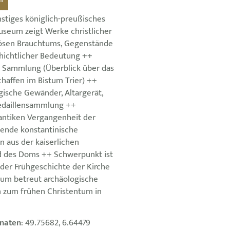
stiges königlich-preußisches
seum zeigt Werke christlicher
iösen Brauchtums, Gegenstände
hichtlicher Bedeutung ++
e Sammlung (Überblick über das
chaffen im Bistum Trier) ++
rgische Gewänder, Altargerät,
daillensammlung ++
 antiken Vergangenheit der
ende konstantinische
 aus der kaiserlichen
d des Doms ++ Schwerpunkt ist
 der Frühgeschichte der Kirche
eum betreut archäologische
 zum frühen Christentum in
naten
: 49.75682, 6.64479