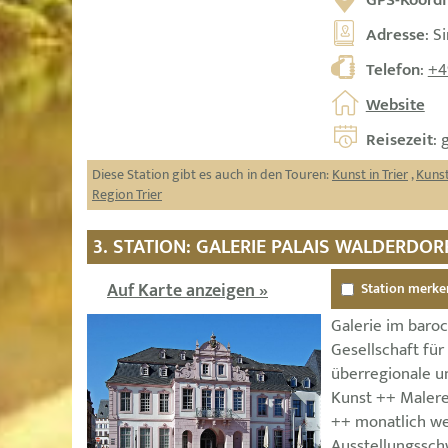
GPS-Koordi
Adresse
: S
Telefon
:
+4
Website
Reisezeit
: 
Diese Station gibt es auch in den Touren:
Kunst in Trier
,
Kunst
Region Trier
3. STATION: GALERIE PALAIS WALDERDOR
Auf Karte anzeigen »
Station merke
Galerie im baroc
Gesellschaft für
überregionale u
Kunst ++ Malerei
++ monatlich w
Ausstellungssch