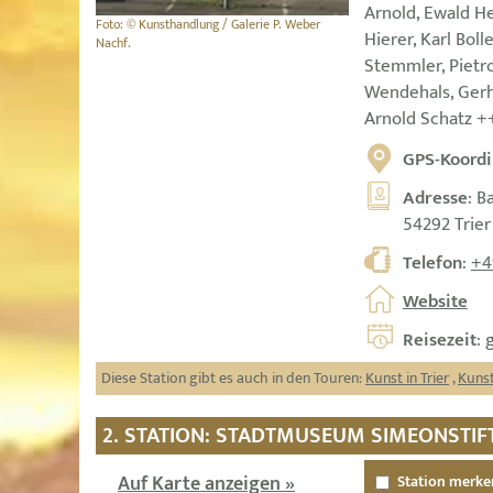
Arnold, Ewald He
Foto: © Kunsthandlung / Galerie P. Weber
Hierer, Karl Boll
Nachf.
Stemmler, Pietro
Wendehals, Gerh
Arnold Schatz +
GPS-Koordi
Adresse
: B
54292 Trier
Telefon
:
+4
Website
Reisezeit
: 
Diese Station gibt es auch in den Touren:
Kunst in Trier
,
Kunst
2. STATION: STADTMUSEUM SIMEONSTIFT
Auf Karte anzeigen »
Station merke