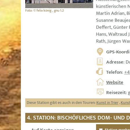
künstlerischen 
Foto: © felix könig , gnu 1.2
Martin Adrian, B
Susanne Beaujea
Deffert, Günter 
Hans, Waltraud 
Rath, Jürgen Wa
GPS-Koordi
Adresse
: D
Telefon
:
+4
Website
Reisezeit
: 
Diese Station gibt es auch in den Touren:
Kunst in Trier
,
Kunst
4. STATION: BISCHÖFLICHES DOM- UND
Station merke