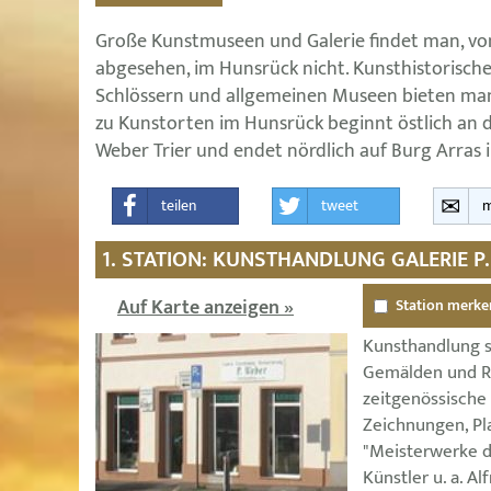
Große Kunstmuseen und Galerie findet man, vo
abgesehen, im Hunsrück nicht. Kunsthistorische
Schlössern und allgemeinen Museen bieten ma
zu Kunstorten im Hunsrück beginnt östlich an d
Weber Trier und endet nördlich auf Burg Arras in
teilen
tweet
m
1. STATION: KUNSTHANDLUNG GALERIE P.
Auf Karte anzeigen »
Station merke
Kunsthandlung s
Gemälden und R
zeitgenössische
Zeichnungen, Pl
"Meisterwerke d
Künstler u. a. A