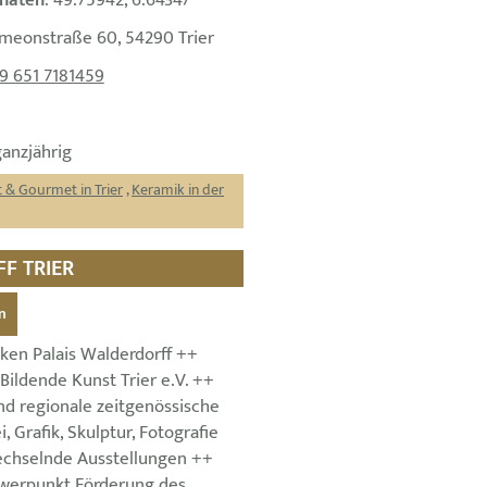
naten
: 49.75942, 6.64347
imeonstraße 60, 54290 Trier
9 651 7181459
ganzjährig
 & Gourmet in Trier
,
Keramik in der
FF TRIER
n
ken Palais Walderdorff ++
 Bildende Kunst Trier e.V. ++
nd regionale zeitgenössische
, Grafik, Skulptur, Fotografie
echselnde Ausstellungen ++
werpunkt Förderung des