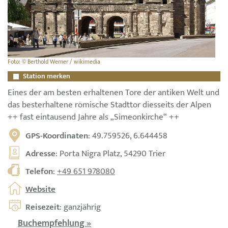
Foto: © Berthold Werner / wikimedia
Station merken
Eines der am besten erhaltenen Tore der antiken Welt und
das besterhaltene römische Stadttor diesseits der Alpen
++ fast eintausend Jahre als „Simeonkirche“ ++
GPS-Koordinaten
: 49.759526, 6.644458
Adresse
: Porta Nigra Platz, 54290 Trier
Telefon
:
+49 651 978080
Website
Reisezeit
: ganzjährig
Buchempfehlung »