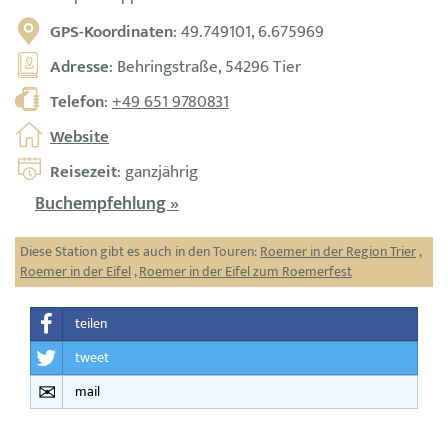
GPS-Koordinaten
: 49.749101, 6.675969
Adresse
: Behringstraße, 54296 Tier
Telefon
:
+49 651 9780831
Website
Reisezeit
: ganzjährig
Buchempfehlung »
Diese Station gibt es auch in den Touren:
Roemer in der Region Trier
,
Roemer in der Eifel
,
Roemer in der Eifel zum Roemerfest
teilen
tweet
mail