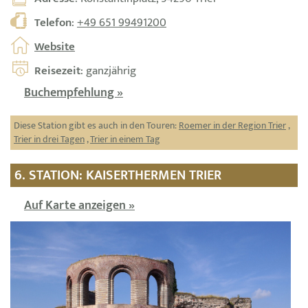
Telefon
:
+49 651 99491200
Website
Reisezeit
: ganzjährig
Buchempfehlung »
Diese Station gibt es auch in den Touren:
Roemer in der Region Trier
,
Trier in drei Tagen
,
Trier in einem Tag
6. STATION: KAISERTHERMEN TRIER
Auf Karte anzeigen »