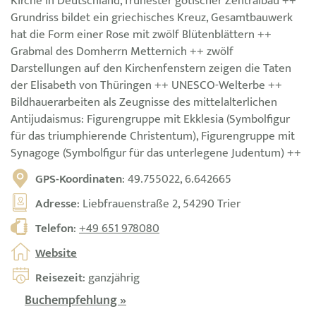
Kirche in Deutschland, frühester gotischer Zentralbau ++
Grundriss bildet ein griechisches Kreuz, Gesamtbauwerk
hat die Form einer Rose mit zwölf Blütenblättern ++
Grabmal des Domherrn Metternich ++ zwölf
Darstellungen auf den Kirchenfenstern zeigen die Taten
der Elisabeth von Thüringen ++ UNESCO-Welterbe ++
Bildhauerarbeiten als Zeugnisse des mittelalterlichen
Antijudaismus: Figurengruppe mit Ekklesia (Symbolfigur
für das triumphierende Christentum), Figurengruppe mit
Synagoge (Symbolfigur für das unterlegene Judentum) ++
GPS-Koordinaten
: 49.755022, 6.642665
Adresse
: Liebfrauenstraße 2, 54290 Trier
Telefon
:
+49 651 978080
Website
Reisezeit
: ganzjährig
Buchempfehlung »