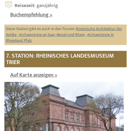
Reisezeit
: ganzjährig
Buchempfehlung »
Diese Station gibt es auch in den Touren:
Roemische Architektur der
Antike
,
Archaeologie an Saar, Mosel und Rhein
,
Archaeologie in
Rheinland Pfalz
7. STATION: RHEINISCHES LANDESMUSEUM
TRIER
Auf Karte anzeigen »