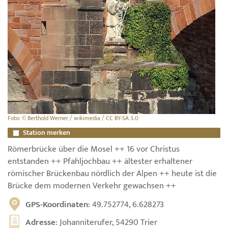
Foto: © Berthold Werner / wikimedia / CC BY-SA 3.0
Station merken
Römerbrücke über die Mosel ++ 16 vor Christus
entstanden ++ Pfahljochbau ++ ältester erhaltener
römischer Brückenbau nördlich der Alpen ++ heute ist die
Brücke dem modernen Verkehr gewachsen ++
GPS-Koordinaten
: 49.752774, 6.628273
Adresse
: Johanniterufer, 54290 Trier