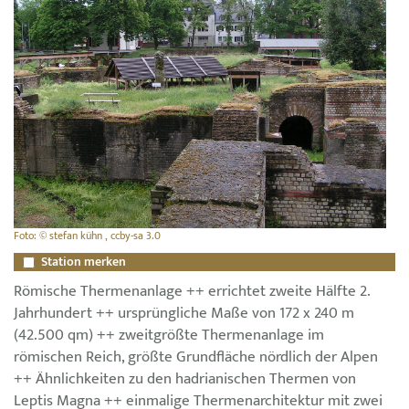
Foto: © stefan kühn , ccby-sa 3.0
Station merken
Römische Thermenanlage ++ errichtet zweite Hälfte 2.
Jahrhundert ++ ursprüngliche Maße von 172 x 240 m
(42.500 qm) ++ zweitgrößte Thermenanlage im
römischen Reich, größte Grundfläche nördlich der Alpen
++ Ähnlichkeiten zu den hadrianischen Thermen von
Leptis Magna ++ einmalige Thermenarchitektur mit zwei