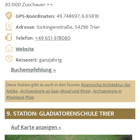
20.000 Zuschauer ++
GPS-Koordinaten
: 49.748697, 6.65818
Adresse
: Sickingenstraße, 54296 Trier
Telefon
:
+49 651 978080
Website
Reisezeit
: ganzjährig
Buchempfehlung »
Diese Station gibt es auch in den Touren:
Roemische Architektur der
Antike
,
Archaeologie an Saar, Mosel und Rhein
,
Archaeologie in
Rheinland Pfalz
9. STATION: GLADIATORENSCHULE TRIER
Auf Karte anzeigen »