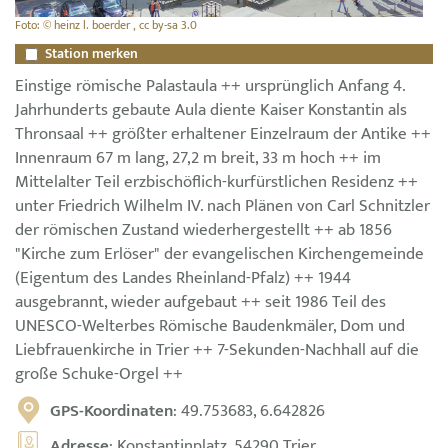
Foto: © heinz l. boerder , cc by-sa 3.0
Station merken
Einstige römische Palastaula ++ ursprünglich Anfang 4.
Jahrhunderts gebaute Aula diente Kaiser Konstantin als
Thronsaal ++ größter erhaltener Einzelraum der Antike ++
Innenraum 67 m lang, 27,2 m breit, 33 m hoch ++ im
Mittelalter Teil erzbischöflich-kurfürstlichen Residenz ++
unter Friedrich Wilhelm IV. nach Plänen von Carl Schnitzler
der römischen Zustand wiederhergestellt ++ ab 1856
"Kirche zum Erlöser" der evangelischen Kirchengemeinde
(Eigentum des Landes Rheinland-Pfalz) ++ 1944
ausgebrannt, wieder aufgebaut ++ seit 1986 Teil des
UNESCO-Welterbes Römische Baudenkmäler, Dom und
Liebfrauenkirche in Trier ++ 7-Sekunden-Nachhall auf die
große Schuke-Orgel ++
GPS-Koordinaten
: 49.753683, 6.642826
Adresse
: Konstantinplatz, 54290 Trier