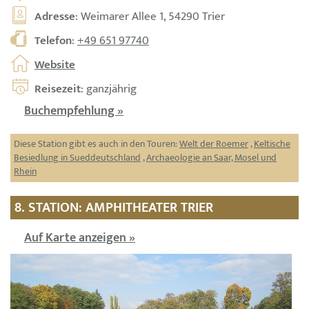
Adresse
: Weimarer Allee 1, 54290 Trier
Telefon
:
+49 651 97740
Website
Reisezeit
: ganzjährig
Buchempfehlung »
Diese Station gibt es auch in den Touren:
Welt der Roemer
,
Keltische
Besiedlung in Sueddeutschland
,
Archaeologie an Saar, Mosel und
Rhein
8. STATION: AMPHITHEATER TRIER
Auf Karte anzeigen »