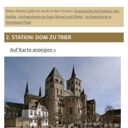
Diese Station gibt es auch in den Touren:
Roemische Architektur der
Antike
,
Archaeologie an Saar, Mosel und Rhein
,
Archaeologie in
Rheinland Pfalz
2. STATION: DOM ZU TRIER
Auf Karte anzeigen »