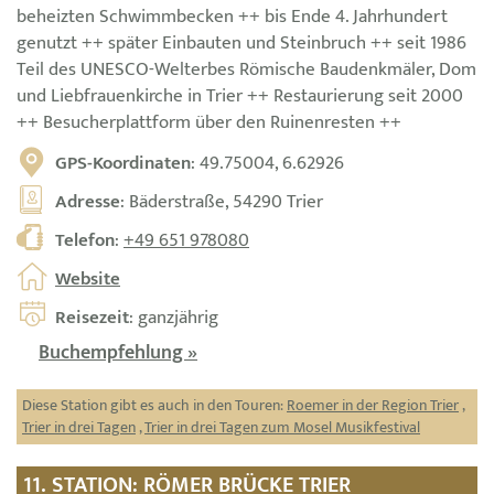
beheizten Schwimmbecken ++ bis Ende 4. Jahrhundert
genutzt ++ später Einbauten und Steinbruch ++ seit 1986
Teil des UNESCO-Welterbes Römische Baudenkmäler, Dom
und Liebfrauenkirche in Trier ++ Restaurierung seit 2000
++ Besucherplattform über den Ruinenresten ++
GPS-Koordinaten
: 49.75004, 6.62926
Adresse
: Bäderstraße, 54290 Trier
Telefon
:
+49 651 978080
Website
Reisezeit
: ganzjährig
Buchempfehlung »
Diese Station gibt es auch in den Touren:
Roemer in der Region Trier
,
Trier in drei Tagen
,
Trier in drei Tagen zum Mosel Musikfestival
11. STATION: RÖMER BRÜCKE TRIER