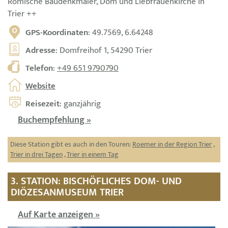
Römische Baudenkmäler, Dom und Liebfrauenkirche in
Trier ++
GPS-Koordinaten
: 49.7569, 6.64248
Adresse
: Domfreihof 1, 54290 Trier
Telefon
:
+49 651 9790790
Website
Reisezeit
: ganzjährig
Buchempfehlung »
Diese Station gibt es auch in den Touren:
Roemer in der Region Trier
,
Trier in drei Tagen
,
Trier in einem Tag
3. STATION: BISCHÖFLICHES DOM- UND
DIÖZESANMUSEUM TRIER
Auf Karte anzeigen »