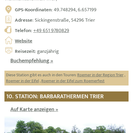
GPS-Koordinaten
: 49.748294, 6.657199
Adresse
: Sickingenstraße, 54296 Trier
Telefon
:
+49 651 9780829
Website
Reisezeit
: ganzjährig
Buchempfehlung »
Diese Station gibt es auch in den Touren:
Roemer in der Region Trier
,
Roemer in der Eifel
,
Roemer in der Eifel zum Roemerfest
10. STATION: BARBARATHERMEN TRIER
Auf Karte anzeigen »