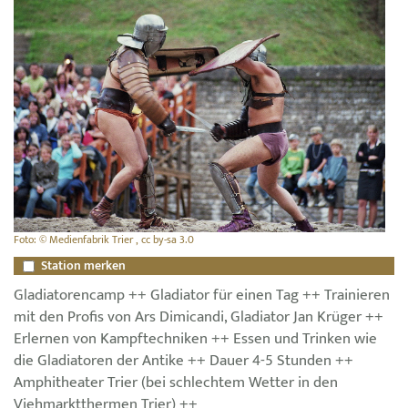
Foto: © Medienfabrik Trier , cc by-sa 3.0
Station merken
Gladiatorencamp ++ Gladiator für einen Tag ++ Trainieren
mit den Profis von Ars Dimicandi, Gladiator Jan Krüger ++
Erlernen von Kampftechniken ++ Essen und Trinken wie
die Gladiatoren der Antike ++ Dauer 4-5 Stunden ++
Amphitheater Trier (bei schlechtem Wetter in den
Viehmarktthermen Trier) ++