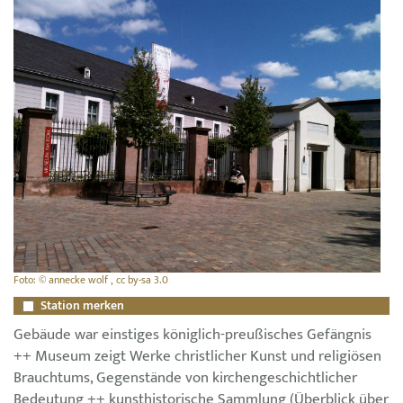
Foto: © annecke wolf , cc by-sa 3.0
Station merken
Gebäude war einstiges königlich-preußisches Gefängnis
++ Museum zeigt Werke christlicher Kunst und religiösen
Brauchtums, Gegenstände von kirchengeschichtlicher
Bedeutung ++ kunsthistorische Sammlung (Überblick über