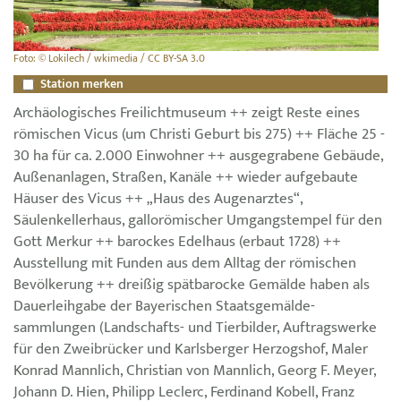
Foto: © Lokilech / wkimedia / CC BY-SA 3.0
Station merken
Archäologisches Freilichtmuseum ++ zeigt Reste eines
römischen Vicus (um Christi Geburt bis 275) ++ Fläche 25 -
30 ha für ca. 2.000 Einwohner ++ ausgegrabene Gebäude,
Außenanlagen, Straßen, Kanäle ++ wieder aufgebaute
Häuser des Vicus ++ „Haus des Augenarztes“,
Säulenkellerhaus, gallorömischer Umgangstempel für den
Gott Merkur ++ barockes Edelhaus (erbaut 1728) ++
Ausstellung mit Funden aus dem Alltag der römischen
Bevölkerung ++ dreißig spätbarocke Gemälde haben als
Dauerleihgabe der Bayerischen Staatsgemälde­
sammlungen (Landschafts- und Tierbilder, Auftragswerke
für den Zweibrücker und Karlsberger Herzogshof, Maler
Konrad Mannlich, Christian von Mannlich, Georg F. Meyer,
Johann D. Hien, Philipp Leclerc, Ferdinand Kobell, Franz