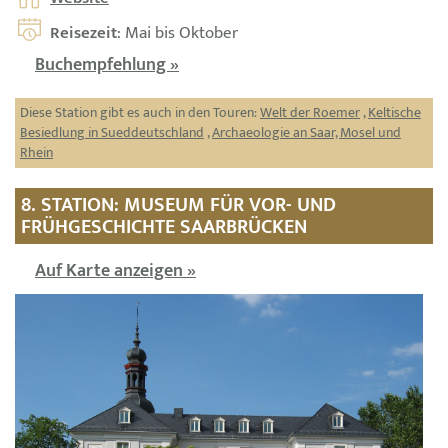
Reisezeit
: Mai bis Oktober
Buchempfehlung »
Diese Station gibt es auch in den Touren:
Welt der Roemer
,
Keltische
Besiedlung in Sueddeutschland
,
Archaeologie an Saar, Mosel und
Rhein
8. STATION: MUSEUM FÜR VOR- UND
FRÜHGESCHICHTE SAARBRÜCKEN
Auf Karte anzeigen »