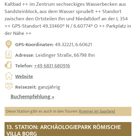
Kaltbad ++ im Zentrum sechseckiges Wasserbecken aus
Sandsteinblock, aus dem Wasser sprudelt ++ Standort
zwischen den Ortsteilen Ihn und Niedaltdorf an der L 354
++ GPS-Standort 49.33460° N / 6.60774° O ++ Parkplatz in
der Nähe ++
GPS-Koordinaten
: 49.32221, 6.60621
Adresse
: Leidinger Straße, 66798 Ihn
Telefon
:
+49 6831 680916
Website
Reisezeit
: ganzjährig
Buchempfehlung »
Diese Station gibt es auch in den Touren:
Roemer im Saarland
13. STATION: ARCHÄOLOGIEPARK RÖMISCHE
VILLA BORG