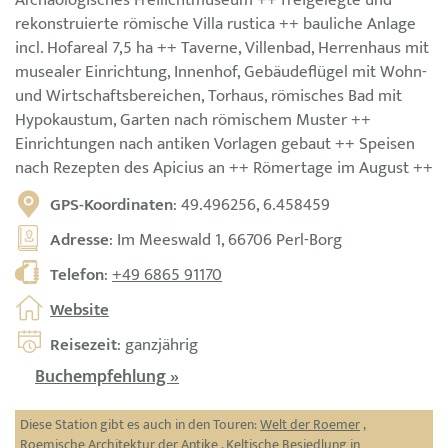
rekonstruierte römische Villa rustica ++ bauliche Anlage
incl. Hofareal 7,5 ha ++ Taverne, Villenbad, Herrenhaus mit
musealer Einrichtung, Innenhof, Gebäudeflügel mit Wohn-
und Wirtschaftsbereichen, Torhaus, römisches Bad mit
Hypokaustum, Garten nach römischem Muster ++
Einrichtungen nach antiken Vorlagen gebaut ++ Speisen
nach Rezepten des Apicius an ++ Römertage im August ++
GPS-Koordinaten
: 49.496256, 6.458459
Adresse
: Im Meeswald 1, 66706 Perl-Borg
Telefon
:
+49 6865 91170
Website
Reisezeit
: ganzjährig
Buchempfehlung »
Diese Station gibt es auch in den Touren:
Welt der Roemer
,
Roemische Architektur der Antike
,
Keltische Besiedlung in