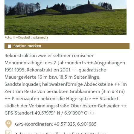
Foto: © --Xocolatl , wikimedia
Station merken
Rekonstruktion zweier seltener römischer
Monumentalhügel des 2. Jahrhunderts ++ Ausgrabungen
1991-1995, Rekonstruktion 2001 ++ quadratische
Mauergevierte 16 m bzw. 18,5 m Seitenlänge,
Sandsteinquader, halbwalzenförmige Abdecksteine ++ im
Zentrum Reste von beraubten Grabkammern (3 m x 3 m)
++ Pinienzapfen bekrönt die Hügelspitze ++ Standort
südlich der Verbindungsstraße Oberlöstern-Gehweiler ++
GPS-Standort 49.57979° N / 6.91390° O ++
GPS-Koordinaten
: 49.571325, 6.901685