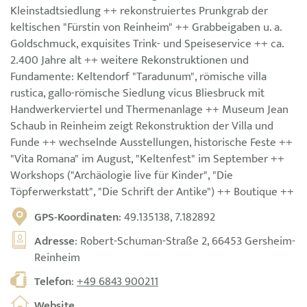
Kleinstadtsiedlung ++ rekonstruiertes Prunkgrab der
keltischen "Fürstin von Reinheim" ++ Grabbeigaben u. a.
Goldschmuck, exquisites Trink- und Speiseservice ++ ca.
2.400 Jahre alt ++ weitere Rekonstruktionen und
Fundamente: Keltendorf "Taradunum", römische villa
rustica, gallo-römische Siedlung vicus Bliesbruck mit
Handwerkerviertel und Thermenanlage ++ Museum Jean
Schaub in Reinheim zeigt Rekonstruktion der Villa und
Funde ++ wechselnde Ausstellungen, historische Feste ++
"Vita Romana" im August, "Keltenfest" im September ++
Workshops ("Archäologie live für Kinder", "Die
Töpferwerkstatt", "Die Schrift der Antike") ++ Boutique ++
GPS-Koordinaten
: 49.135138, 7.182892
Adresse
: Robert-Schuman-Straße 2, 66453 Gersheim-
Reinheim
Telefon
:
+49 6843 900211
Website