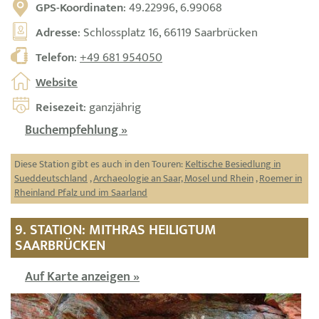
GPS-Koordinaten
: 49.22996, 6.99068
Adresse
: Schlossplatz 16, 66119 Saarbrücken
Telefon
:
+49 681 954050
Website
Reisezeit
: ganzjährig
Buchempfehlung »
Diese Station gibt es auch in den Touren:
Keltische Besiedlung in
Sueddeutschland
,
Archaeologie an Saar, Mosel und Rhein
,
Roemer in
Rheinland Pfalz und im Saarland
9. STATION: MITHRAS HEILIGTUM
SAARBRÜCKEN
Auf Karte anzeigen »