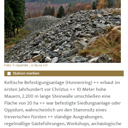
Foto: © cayambe , cc by-sa 3.0
Station merken
Keltische Befestigungsanlage (Hunnenring) ++ erbaut im
ersten Jahrhundert vor Christus ++ 10 Meter hohe
Mauern, 2.200 m lange Steinwälle umschließen eine
Fläche von 20 ha ++ war befestigte Siedlungsanlage oder
Oppidum, wahrscheinlich um den Stammsitz eines
treverischen Fürsten ++ ständige Ausgrabungen,
regelmäßige Gästeführungen, Workshops, archäologische