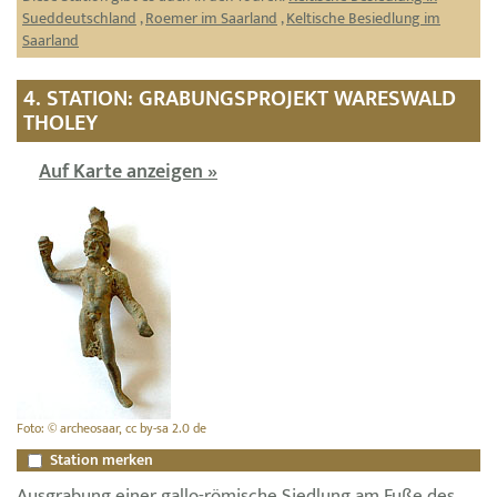
Sueddeutschland
,
Roemer im Saarland
,
Keltische Besiedlung im
Saarland
4. STATION: GRABUNGSPROJEKT WARESWALD
THOLEY
Auf Karte anzeigen »
Foto: © archeosaar, cc by-sa 2.0 de
Station merken
Ausgrabung einer gallo-römische Siedlung am Fuße des