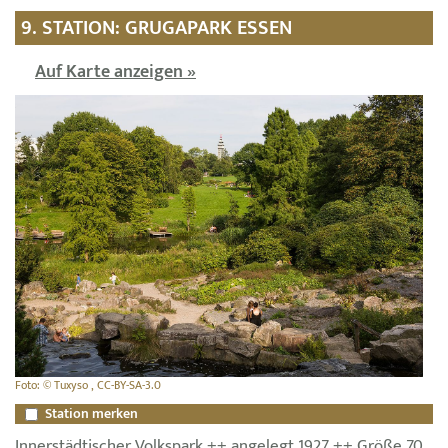
9. STATION: GRUGAPARK ESSEN
Auf Karte anzeigen »
Foto: © Tuxyso , CC-BY-SA-3.0
Station merken
Innerstädtischer Volkspark ++ angelegt 1927 ++ Größe 70