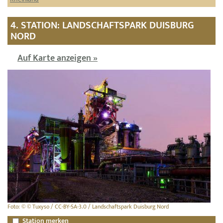
4. STATION: LANDSCHAFTSPARK DUISBURG
NORD
Auf Karte anzeigen »
Foto: © © Tuxyso / CC-BY-SA-3.0 / Landschaftspark Duisburg Nord
Station merken