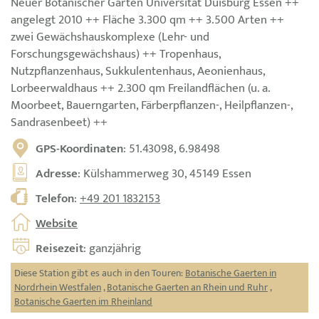
Neuer Botanischer Garten Universität Duisburg Essen ++
angelegt 2010 ++ Fläche 3.300 qm ++ 3.500 Arten ++
zwei Gewächshauskomplexe (Lehr- und
Forschungsgewächshaus) ++ Tropenhaus,
Nutzpflanzenhaus, Sukkulentenhaus, Aeonienhaus,
Lorbeerwaldhaus ++ 2.300 qm Freilandflächen (u. a.
Moorbeet, Bauerngarten, Färberpflanzen-, Heilpflanzen-,
Sandrasenbeet) ++
GPS-Koordinaten
: 51.43098, 6.98498
Adresse
: Külshammerweg 30, 45149 Essen
Telefon
:
+49 201 1832153
Website
Reisezeit
: ganzjährig
Diese Station gibt es auch in den Touren:
Botanische Gaerten in
Nordrhein Westfalen
,
Botanische Gaerten an Rhein und Ruhr
,
Botanische Gaerten im Rheinland