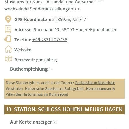
Museums für Kunst in Handel und Gewerbe“ ++
wechselnde Sonderausstellungen ++
GPS-Koordinaten
: 51.35926, 7.51317
Adresse
: Stirnband 10, 58093 Hagen-Eppenhausen
Telefon
:
+49 2331 2073138
Website
Reisezeit
: ganzjährig
Buchempfehlung »
Diese Station gibt es auch in den Touren:
Gartenstile in Nordrhein
Westfalen
,
Historische Gaerten im Ruhrgebiet
,
Herrenhaeuser &
Villen des Historismus im Ruhrgebiet
13. STATION: SCHLOSS HO­HEN­LIM­BURG HAGEN
Auf Karte anzeigen »