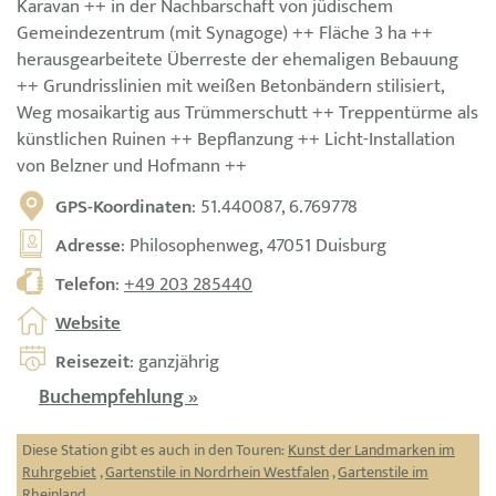
Karavan ++ in der Nachbarschaft von jüdischem
Gemeindezentrum (mit Synagoge) ++ Fläche 3 ha ++
herausgearbeitete Überreste der ehemaligen Bebauung
++ Grundrisslinien mit weißen Betonbändern stilisiert,
Weg mosaikartig aus Trümmerschutt ++ Treppentürme als
künstlichen Ruinen ++ Bepflanzung ++ Licht-Installation
von Belzner und Hofmann ++
GPS-Koordinaten
: 51.440087, 6.769778
Adresse
: Philosophenweg, 47051 Duisburg
Telefon
:
+49 203 285440
Website
Reisezeit
: ganzjährig
Buchempfehlung »
Diese Station gibt es auch in den Touren:
Kunst der Landmarken im
Ruhrgebiet
,
Gartenstile in Nordrhein Westfalen
,
Gartenstile im
Rheinland