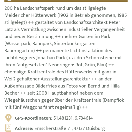
200 ha Landschaftspark rund um das stillgelegte
Meidericher Hüttenwerk (1902 in Betrieb genommen, 1985
stillgelegt) ++ gestaltet von Landschaftsarchitekt Peter
Latz als Vermittlung zwischen industrieller Vergangenheit
und neuer Bestimmung ++ mehrer Gärten im Park
(Wasserpark, Bahnpark, Sinterbunkergärten,
Bauerngarten) ++ permanente Lichtinstallation des
Lichtdesigners Jonathan Park (u. a. drei Schornsteine mit
ihren "aufgesetzten" Neonringen: Rot, Grün, Blau) ++
ehemalige Kraftzentrale des Hüttenwerks mit ganz in
Weiß gehaltener Ausstellungsarchitektur ++ an der
Außenfassade Bilderfries aus Fotos von Bernd und Hilla
Becher ++ seit 2008 Hauptbahnhof neben dem
Wiegehäusschen gegenüber der Kraftzentrale (Dampflok
mit fünf Waggons fährt regelmäßig) ++
GPS-Koordinaten
: 51.481231, 6.784614
Adresse
: Emscherstraße 71, 47137 Duisburg