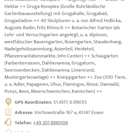
Hektar ++ Gruga-Komplex (Große Ruhrländische
Gartenbauausstellung) mit Grugahalle, Grugabad,
Grugastadion ++ 40 Skulpturen u. a. von Alfred Hrdlicka,
Auguste Rodin, Fritz Klimsch ++ Botanischer Garten (als
Lehr- und Versuchsgarten angelegt, u. a. Alpinum,
westfälischer Bauerngarten, Rosengarten, Staudenhang,
Nadelgehölzsammlung, Asienteil, Heideteil,
Pflanzenraritätenmärkte, Info-Center) ++ Schaugärten
(Farbenterrassen, Dahlienarena, Grugaturm,
Seerosenbecken, Dahlienarena, Linienrund,
Mustergartenanlage) ++ Kneippgarten ++ Zoo (500 Tiere,
u. a. Adler, Papageien, Uhus, Flamingos, Ibisse, Damwild,
Ponys, Beos, Meerschweinchen, Kaninchen) ++
GPS-Koordinaten
: 51.4317, 6.99055
Adresse
: Virchowstraße 167 a, 45147 Essen
Telefon
:
+49 201 8883106