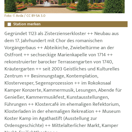
Foto: © Avda / CC BY-SA 3.0
Station merken
Gegründet 1123 als Zisterzienserkloster ++ Neubau aus
dem 17. Jahrhundert mit Chor des romanischen
Vorgängerbaus ++ Abteikirche, Zwiebeltürme an der
Ostfront ++ sechseckige Marienkapelle von 1714 ++
rekonstruierter barocker Terrassengarten von 1740,
Kräutergarten ++ seit 2003 Geistliches und Kulturelles
Zentrum ++ Besinnungstage, Kontemplation,
Klostervesper, Segensprozession ++ im Rokokosaal
Kamper Konzerte, Kammermusik, Lesungen, Abende für
Genießer, Kammermusikfest, Kunstausstellungen,
Führungen ++ Klostercafé im ehemaligen Refektorium,
Klosterladen in der ehemaligen Rekreation ++ Museum
Koster Kamp im Agathastift (Ausstellung zur
Ordensgeschichte) ++ Mittelalterlicher Markt, Kamper