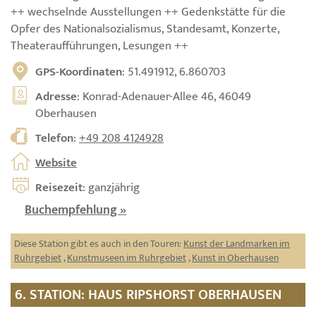
++ wechselnde Ausstellungen ++ Gedenkstätte für die
Opfer des Nationalsozialismus, Standesamt, Konzerte,
Theateraufführungen, Lesungen ++
GPS-Koordinaten
: 51.491912, 6.860703
Adresse
: Konrad-Adenauer-Allee 46, 46049
Oberhausen
Telefon
:
+49 208 4124928
Website
Reisezeit
: ganzjährig
Buchempfehlung »
Diese Station gibt es auch in den Touren:
Kunst der Landmarken im
Ruhrgebiet
,
Kunstmuseen im Ruhrgebiet
,
Kunst in Oberhausen
6. STATION: HAUS RIPSHORST OBERHAUSEN