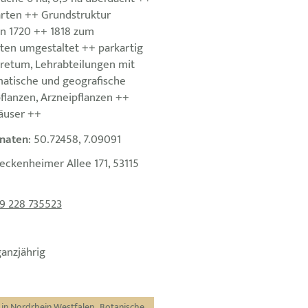
arten ++ Grundstruktur
n 1720 ++ 1818 zum
ten umgestaltet ++ parkartig
retum, Lehrabteilungen mit
matische und geografische
flanzen, Arzneipflanzen ++
äuser ++
naten
: 50.72458, 7.09091
eckenheimer Allee 171, 53115
9 228 735523
ganzjährig
 in Nordrhein Westfalen
,
Botanische