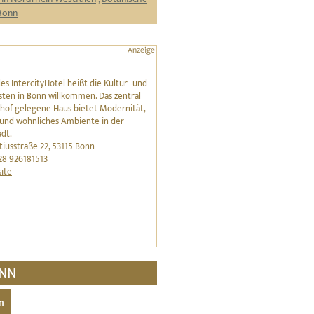
 Bonn
es IntercityHotel heißt die Kultur- und
sten in Bonn willkommen. Das zentral
of gelegene Haus bietet Modernität,
 und wohnliches Ambiente in der
dt.
iusstraße 22, 53115 Bonn
28 926181513
ite
ONN
n