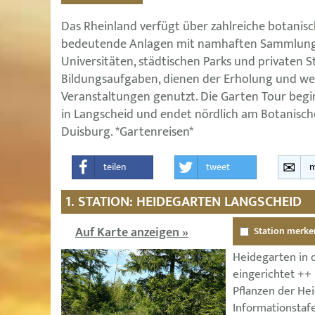
Das Rheinland verfügt über zahlreiche botanisc
bedeutende Anlagen mit namhaften Sammlunge
Universitäten, städtischen Parks und privaten S
Bildungsaufgaben, dienen der Erholung und we
Veranstaltungen genutzt. Die Garten Tour beg
in Langscheid und endet nördlich am Botanisc
Duisburg. *Gartenreisen*
teilen
tweet
m
1. STATION: HEIDEGARTEN LANGSCHEID
Auf Karte anzeigen »
Station merke
Heidegarten in
eingerichtet ++
Pflanzen der He
Informationstaf