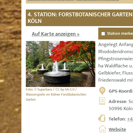
4. STATION: FORSTBOTANISCHER GARTE
KÖLN
Auf Karte anzeigen »
Station merke
Angelegt Anfang
Rhododendronsch
Pfingstrosenwies
ha Waldfläche u
Gelbkiefer, Flus
Friedenswald mi
Foto: © Superbass / CC-by-SA-3.0 /
GPS-Koordi
Wasserspiele im Kölner Forstbotanischen
Garten
Adresse
: S
50996 Köln
Telefon
:
+4
Website