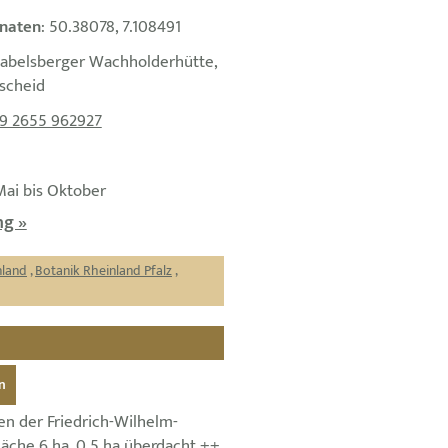
naten
: 50.38078, 7.108491
Wabelsberger Wachholderhütte,
scheid
9 2655 962927
Mai bis Oktober
g »
nland
,
Botanik Rheinland Pfalz
,
n
en der Friedrich-Wilhelm-
läche 6 ha, 0,5 ha überdacht ++