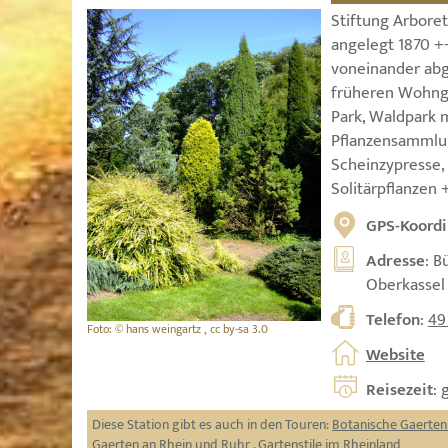
Stiftung Arbore
angelegt 1870 ++
voneinander abge
früheren Wohng
Park, Waldpark 
Pflanzensammlu
Scheinzypresse,
Solitärpflanzen 
GPS-Koordi
Adresse
: B
Oberkassel
Telefon
:
49
Foto: © hans weingartz , cc by-sa 3.0
Website
Reisezeit
: 
Diese Station gibt es auch in den Touren:
Botanische Gaerten
Gaerten an Rhein und Ruhr
,
Gartenstile im Rheinland