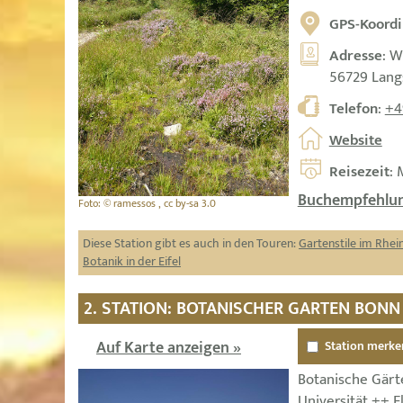
GPS-Koordi
Adresse
: 
56729 Lang
Telefon
:
+4
Website
Reisezeit
: 
Buchempfehlun
Foto: © ramessos , cc by-sa 3.0
Diese Station gibt es auch in den Touren:
Gartenstile im Rhei
Botanik in der Eifel
2. STATION: BOTANISCHER GARTEN BONN
Auf Karte anzeigen »
Station merke
Botanische Gärt
Universität ++ F