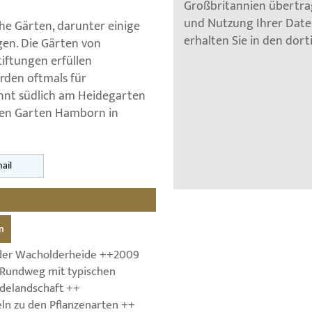
Großbritannien übertra
und Nutzung Ihrer Dat
he Gärten, darunter einige
erhalten Sie in den dor
n. Die Gärten von
tiftungen erfüllen
rden oftmals für
innt südlich am Heidegarten
hen Garten Hamborn in
ail
n
 der Wacholderheide ++2009
 Rundweg mit typischen
idelandschaft ++
eln zu den Pflanzenarten ++