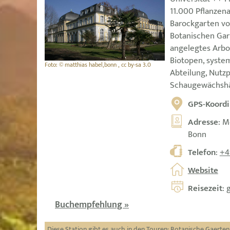
11.000 Pflanzen
Barockgarten vo
Botanischen Gar
angelegtes Arbo
Biotopen, syste
Foto: © matthias habel,bonn , cc by-sa 3.0
Abteilung, Nutzp
Schaugewächsh
GPS-Koordi
Adresse
: M
Bonn
Telefon
:
+4
Website
Reisezeit
: 
Buchempfehlung »
Diese Station gibt es auch in den Touren:
Botanische Gaerten