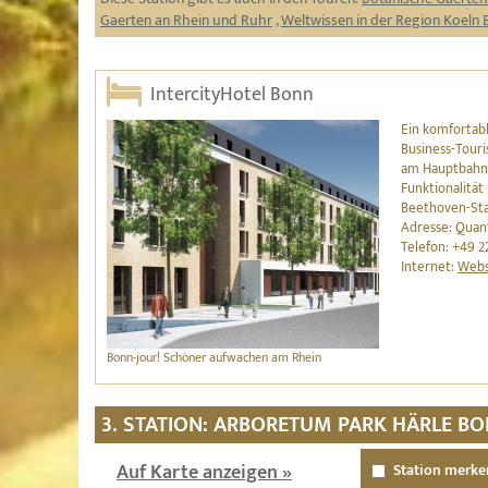
Gaerten an Rhein und Ruhr
,
Weltwissen in der Region Koeln
IntercityHotel Bonn
Ein komfortabl
Business-Touri
am Hauptbahnh
Funktionalität
Beethoven-Sta
Adresse: Quant
Telefon: +49 2
Internet:
Webs
Bonn-jour! Schöner aufwachen am Rhein
3. STATION: ARBORETUM PARK HÄRLE B
Auf Karte anzeigen »
Station merke