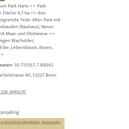
tum Park Härle ++ Park
 Fläche 4,7 ha ++ drei
grenzte Teile: Alter Park mit
ebäuden (Bauhaus), Neuer
mit Maar und Obstwiese ++
ngen Wacholder,
 Eibe, Lebensbaum, Rosen,
++
naten
: 50.715567, 7.168342
üchelstrasse 40, 53227 Bonn-
 228 2499270
ganzjährig
 in Nordrhein Westfalen
,
Botanische