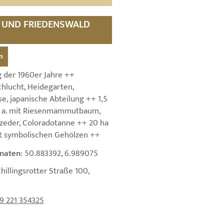
N UND FRIEDENSWALD
n
 der 1960er Jahre ++
lucht, Heidegarten,
e, japanische Abteilung ++ 1,5
. a. mit Riesenmammutbaum,
szeder, Coloradotanne ++ 20 ha
t symbolischen Gehölzen ++
naten
: 50.883392, 6.989075
chillingsrotter Straße 100,
9 221 354325