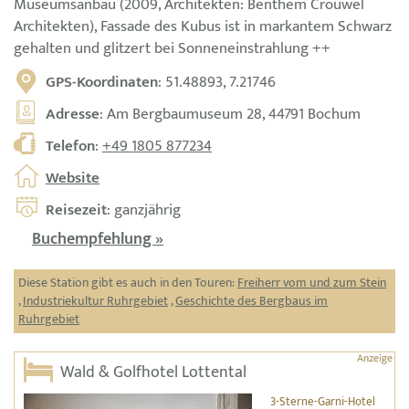
Museumsanbau (2009, Architekten: Benthem Crouwel
Architekten), Fassade des Kubus ist in markantem Schwarz
gehalten und glitzert bei Sonneneinstrahlung ++
GPS-Koordinaten
: 51.48893, 7.21746
Adresse
: Am Bergbaumuseum 28, 44791 Bochum
Telefon
:
+49 1805 877234
Website
Reisezeit
: ganzjährig
Buchempfehlung »
Diese Station gibt es auch in den Touren:
Freiherr vom und zum Stein
,
Industriekultur Ruhrgebiet
,
Geschichte des Bergbaus im
Ruhrgebiet
Wald & Golfhotel Lottental
3-Sterne-Garni-Hotel