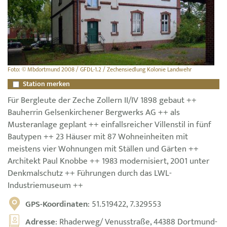
Foto: © Mbdortmund 2008 / GFDL-1.2 / Zechensiedlung Kolonie Landwehr
Station merken
Für Bergleute der Zeche Zollern II/IV 1898 gebaut ++
Bauherrin Gelsenkirchener Bergwerks AG ++ als
Musteranlage geplant ++ einfallsreicher Villenstil in fünf
Bautypen ++ 23 Häuser mit 87 Wohneinheiten mit
meistens vier Wohnungen mit Ställen und Gärten ++
Architekt Paul Knobbe ++ 1983 modernisiert, 2001 unter
Denkmalschutz ++ Führungen durch das LWL-
Industriemuseum ++
GPS-Koordinaten
: 51.519422, 7.329553
Adresse
: Rhaderweg/ Venusstraße, 44388 Dortmund-