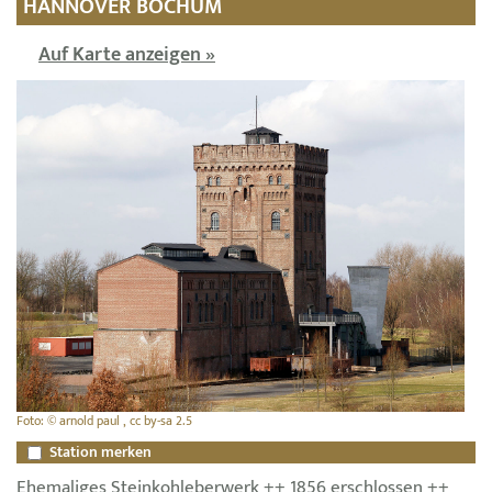
HANNOVER BOCHUM
Auf Karte anzeigen »
Foto: © arnold paul , cc by-sa 2.5
Station merken
Ehemaliges Steinkohleberwerk ++ 1856 erschlossen ++