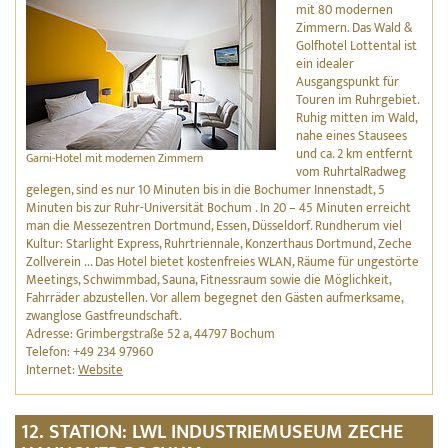
mit 80 modernen
Zimmern. Das Wald &
Golfhotel Lottental ist
ein idealer
Ausgangspunkt für
Touren im Ruhrgebiet.
Ruhig mitten im Wald,
nahe eines Stausees
und ca. 2 km entfernt
Garni-Hotel mit modernen Zimmern
vom RuhrtalRadweg
gelegen, sind es nur 10 Minuten bis in die Bochumer Innenstadt, 5
Minuten bis zur Ruhr-Universität Bochum . In 20 – 45 Minuten erreicht
man die Messezentren Dortmund, Essen, Düsseldorf. Rundherum viel
Kultur: Starlight Express, Ruhrtriennale, Konzerthaus Dortmund, Zeche
Zollverein ... Das Hotel bietet kostenfreies WLAN, Räume für ungestörte
Meetings, Schwimmbad, Sauna, Fitnessraum sowie die Möglichkeit,
Fahrräder abzustellen. Vor allem begegnet den Gästen aufmerksame,
zwanglose Gastfreundschaft.
Adresse: Grimbergstraße 52 a, 44797 Bochum
Telefon: +49 234 97960
Internet:
Website
12. STATION: LWL INDUSTRIEMUSEUM ZECHE