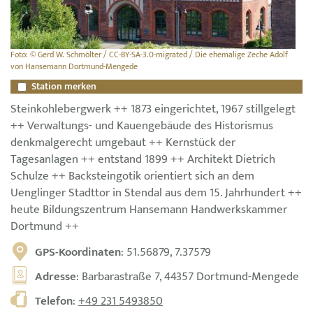
Foto: © Gerd W. Schmölter / CC-BY-SA-3.0-migrated / Die ehemalige Zeche Adolf
von Hansemann Dortmund-Mengede
Station merken
Steinkohlebergwerk ++ 1873 eingerichtet, 1967 stillgelegt
++ Verwaltungs- und Kauengebäude des Historismus
denkmalgerecht umgebaut ++ Kernstück der
Tagesanlagen ++ entstand 1899 ++ Architekt Dietrich
Schulze ++ Backsteingotik orientiert sich an dem
Uenglinger Stadttor in Stendal aus dem 15. Jahrhundert ++
heute Bildungszentrum Hansemann Handwerkskammer
Dortmund ++
GPS-Koordinaten
: 51.56879, 7.37579
Adresse
: Barbarastraße 7, 44357 Dortmund-Mengede
Telefon
:
+49 231 5493850