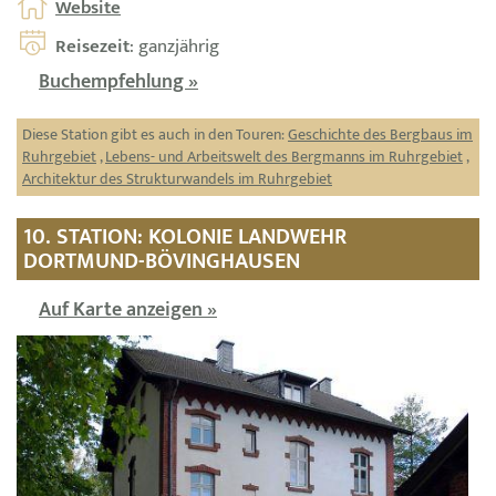
Website
Reisezeit
: ganzjährig
Buchempfehlung »
Diese Station gibt es auch in den Touren:
Geschichte des Bergbaus im
Ruhrgebiet
,
Lebens- und Arbeitswelt des Bergmanns im Ruhrgebiet
,
Architektur des Strukturwandels im Ruhrgebiet
10. STATION: KOLONIE LANDWEHR
DORTMUND-BÖVINGHAUSEN
Auf Karte anzeigen »