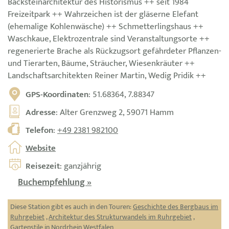
Backsteinarchitektur des Historismus ++ seit 1984
Freizeitpark ++ Wahrzeichen ist der gläserne Elefant
(ehemalige Kohlenwäsche) ++ Schmetterlingshaus ++
Waschkaue, Elektrozentrale sind Veranstaltungsorte ++
regenerierte Brache als Rückzugsort gefährdeter Pflanzen-
und Tierarten, Bäume, Sträucher, Wiesenkräuter ++
Landschaftsarchitekten Reiner Martin, Wedig Pridik ++
GPS-Koordinaten
: 51.68364, 7.88347
Adresse
: Alter Grenzweg 2, 59071 Hamm
Telefon
:
+49 2381 982100
Website
Reisezeit
: ganzjährig
Buchempfehlung »
Diese Station gibt es auch in den Touren:
Geschichte des Bergbaus im
Ruhrgebiet
,
Architektur des Strukturwandels im Ruhrgebiet
,
Gartenstile in Nordrhein Westfalen