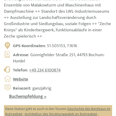
Ensemble von Malakowturm und Maschinenhaus mit
Dampfmaschine ++ Standort des LWL-Industriemuseums
++ Ausstellung zur Landschaftsveränderung durch
Großindustrie und Siedlungsbau, soziale Folgen ++ "Zeche
Knirps" als Kinderbergwerk, Funktionsabläufe in einer
Zeche spielerisch ++
GPS-Koordinaten
: 51.505153, 7.1616
Adresse
: Günnigfelder Straße 251, 44793 Bochum-
Hordel
Telefon
:
+49 234 6100874
Website
Reisezeit
: ganzjährig
Buchempfehlung »
Diese Station gibt es auch in den Touren:
Geschichte des Bergbaus im
Ruhrgebiet
,
Architektur des Strukturwandels im Ruhrgebiet
,