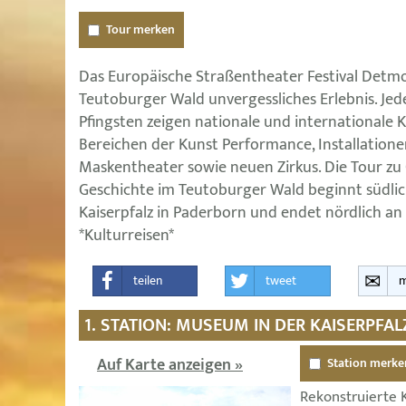
Tour merken
Das Europäische Straßentheater Festival Detmol
Teutoburger Wald unvergessliches Erlebnis. Jed
Pfingsten zeigen nationale und internationale 
Bereichen der Kunst Performance, Installationen,
Maskentheater sowie neuen Zirkus. Die Tour zu
Geschichte im Teutoburger Wald beginnt südli
Kaiserpfalz in Paderborn und endet nördlich an 
*Kulturreisen*
teilen
tweet
m
1. STATION: MUSEUM IN DER KAISERPFA
Auf Karte anzeigen »
Station merke
Rekonstruierte K