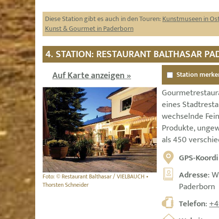
Diese Station gibt es auch in den Touren:
Kunstmuseen in Ost
Kunst & Gourmet in Paderborn
4. STATION: RESTAURANT BALTHASAR P
Auf Karte anzeigen »
Station merke
Gourmetrestaura
eines Stadtresta
wechselnde Fei
Produkte, unge
als 450 verschi
GPS-Koordi
Adresse
: W
Foto: © Restaurant Balthasar / VIELBAUCH •
Thorsten Schneider
Paderborn
Telefon
:
+4