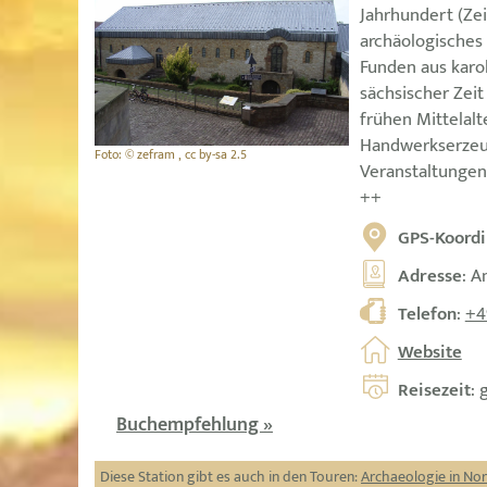
Jahrhundert (Zei
archäologisches
Funden aus karol
sächsischer Zei
frühen Mittelalt
Handwerkserzeug
Foto: © zefram , cc by-sa 2.5
Veranstaltungen
++
GPS-Koordi
Adresse
: A
Telefon
:
+4
Website
Reisezeit
: 
Buchempfehlung »
Diese Station gibt es auch in den Touren:
Archaeologie in No