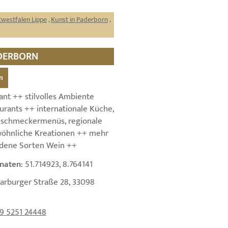
westfalen Lippe
,
Kunst in Paderborn
,
ADERBORN
n
nt ++ stilvolles Ambiente
urants ++ internationale Küche,
nschmeckermenüs, regionale
wöhnliche Kreationen ++ mehr
edene Sorten Wein ++
naten
: 51.714923, 8.764141
arburger Straße 28, 33098
9 5251 24448