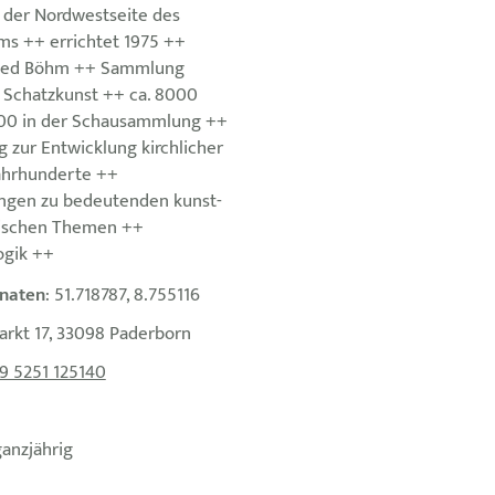
der Nordwestseite des
s ++ errichtet 1975 ++
fried Böhm ++ Sammlung
r Schatzkunst ++ ca. 8000
000 in der Schausammlung ++
 zur Entwicklung kirchlicher
Jahrhunderte ++
ngen zu bedeutenden kunst-
rischen Themen ++
gik ++
naten
: 51.718787, 8.755116
arkt 17, 33098 Paderborn
9 5251 125140
ganzjährig