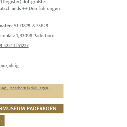
 Register) drittgrößte
eutschlands ++ Domführungen
naten
: 51.71878, 8.75628
omplatz 1, 33098 Paderborn
9 5251 1251227
ganzjährig
 Tag
,
Paderborn in drei Tagen
,
ESANMUSEUM PADERBORN
n