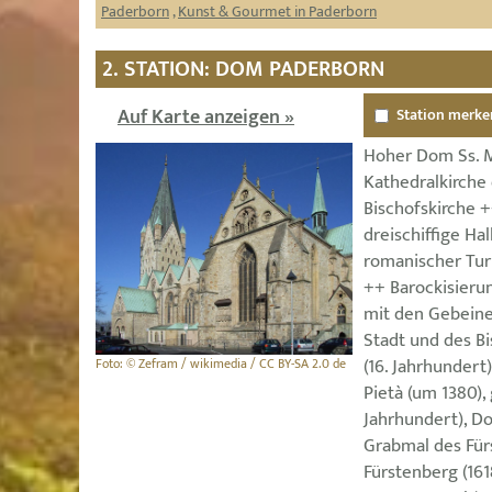
Paderborn
,
Kunst & Gourmet in Paderborn
2. STATION: DOM PADERBORN
Auf Karte anzeigen »
Station merke
Hoher Dom Ss. Ma
Kathedralkirche
Bischofskirche +
dreischiffige Ha
romanischer Tur
++ Barockisierun
mit den Gebeinen
Stadt und des B
(16. Jahrhundert)
Foto: © Zefram / wikimedia / CC BY-SA 2.0 de
Pietà (um 1380), 
Jahrhundert), D
Grabmal des Fürs
Fürstenberg (161