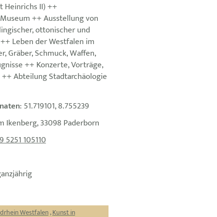
t Heinrichs II) ++
 Museum ++ Ausstellung von
ingischer, ottonischer und
t ++ Leben der Westfalen im
er, Gräber, Schmuck, Waffen,
nisse ++ Konzerte, Vorträge,
 ++ Abteilung Stadtarchäologie
naten
: 51.719101, 8.755239
m Ikenberg, 33098 Paderborn
9 5251 105110
ganzjährig
rdrhein Westfalen
,
Kunst in