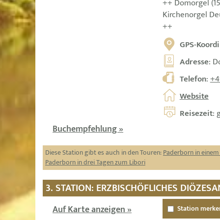
++ Domorgel (151
Kirchenorgel D
++
GPS-Koordi
Adresse
: D
Telefon
:
+4
Website
Reisezeit
: 
Buchempfehlung »
Diese Station gibt es auch in den Touren:
Paderborn in einem
Paderborn in drei Tagen zum Libori
3. STATION: ERZBISCHÖFLICHES DIÖZ
Auf Karte anzeigen »
Station merke