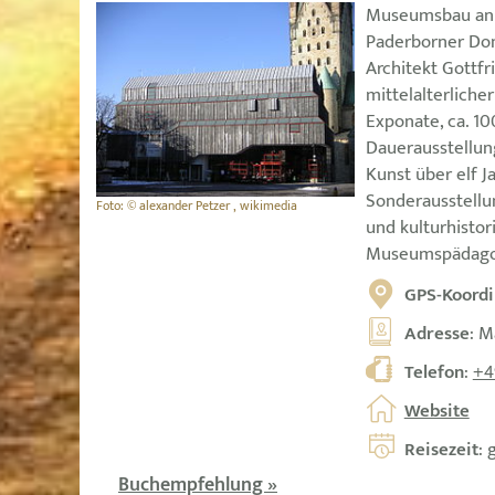
Museumsbau an 
Paderborner Dom
Architekt Gott
mittelalterliche
Exponate, ca. 1
Dauerausstellung
Kunst über elf 
Sonderausstellu
Foto: © alexander Petzer , wikimedia
und kulturhisto
Museumspädago
GPS-Koordi
Adresse
: M
Telefon
:
+4
Website
Reisezeit
: 
Buchempfehlung »