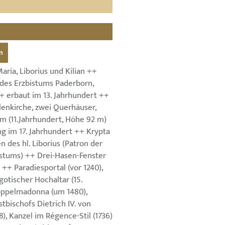
n
ria, Liborius und Kilian ++
 des Erzbistums Paderborn,
+ erbaut im 13. Jahrhundert ++
llenkirche, zwei Querhäuser,
m (11.Jahrhundert, Höhe 92 m)
g im 17. Jahrhundert ++ Krypta
 des hl. Liborius (Patron der
istums) ++ Drei-Hasen-Fenster
 ++ Paradiesportal (vor 1240),
gotischer Hochaltar (15.
oppelmadonna (um 1480),
tbischofs Dietrich IV. von
8), Kanzel im Régence-Stil (1736)