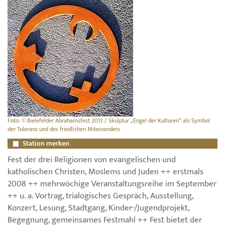
Foto: © Bielefelder Abrahamsfest 2013 / Skulptur „Engel der Kulturen“ als Symbol
der Toleranz und des friedlichen Miteinanders
Station merken
Fest der drei Religionen von evangelischen und
katholischen Christen, Moslems und Juden ++ erstmals
2008 ++ mehrwöchige Veranstaltungsreihe im September
++ u. a. Vortrag, trialogisches Gespräch, Ausstellung,
Konzert, Lesung, Stadtgang, Kinder-/Jugendprojekt,
Begegnung, gemeinsames Festmahl ++ Fest bietet der