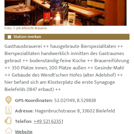
Foto: © Joh.Albrecht Brauerei
Station merken
Gasthausbrauerei ++ hausgebraute Bierspezialitäten ++
Bierspezialitäten handwerklich inmitten des Gastraumes
gebraut ++ bodenständig-feine Küche ++ Brauereiführung
++ 350 Plätze innen, 200 Plätze außen ++ Gesinde-Mahl
++ Gebäude des Wendt'schen Hofes (alter Adelshof) ++
hier befand sich am Klosterplatz die erste Synagoge
Bielefelds (1847 erbaut) ++
GPS-Koordinaten
: 52.021149, 8.529838
Adresse
: Hagenbruchstrasse 8, 33602 Bielefeld
Telefon
:
+49 521 62351
Website