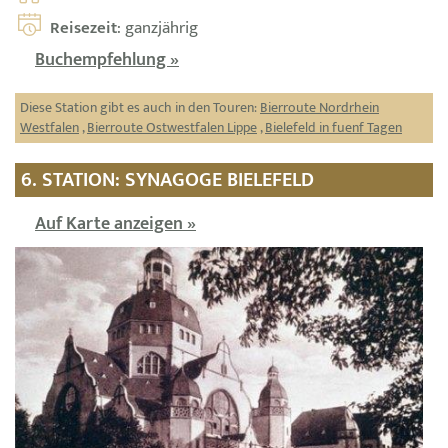
Reisezeit
: ganzjährig
Buchempfehlung »
Diese Station gibt es auch in den Touren:
Bierroute Nordrhein
Westfalen
,
Bierroute Ostwestfalen Lippe
,
Bielefeld in fuenf Tagen
6. STATION: SYNAGOGE BIELEFELD
Auf Karte anzeigen »