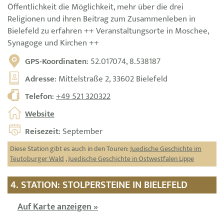
Öffentlichkeit die Möglichkeit, mehr über die drei
Religionen und ihren Beitrag zum Zusammenleben in
Bielefeld zu erfahren ++ Veranstaltungsorte in Moschee,
Synagoge und Kirchen ++
GPS-Koordinaten
: 52.017074, 8.538187
Adresse
: Mittelstraße 2, 33602 Bielefeld
Telefon
:
+49 521 320322
Website
Reisezeit
: September
Diese Station gibt es auch in den Touren:
Juedische Geschichte im
Teutoburger Wald
,
Juedische Geschichte in Ostwestfalen Lippe
4. STATION: STOLPERSTEINE IN BIELEFELD
Auf Karte anzeigen »