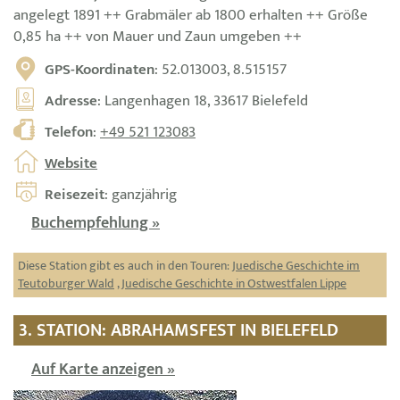
angelegt 1891 ++ Grabmäler ab 1800 erhalten ++ Größe
0,85 ha ++ von Mauer und Zaun umgeben ++
GPS-Koordinaten
: 52.013003, 8.515157
Adresse
: Langenhagen 18, 33617 Bielefeld
Telefon
:
+49 521 123083
Website
Reisezeit
: ganzjährig
Buchempfehlung »
Diese Station gibt es auch in den Touren:
Juedische Geschichte im
Teutoburger Wald
,
Juedische Geschichte in Ostwestfalen Lippe
3. STATION: ABRAHAMSFEST IN BIELEFELD
Auf Karte anzeigen »