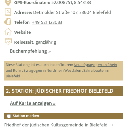
GPS-Koordinaten
: 52.008751, 8.543183
Adresse
: Detmolder Straße 107, 33604 Bielefeld
Telefon
:
+49 521 123083
Website
Reisezeit
: ganzjährig
Buchempfehlung »
Diese Station gibt es auch in den Touren:
Neue Synagogen an Rhein
und Ruhr
,
Synagogen in Nordrhein Westfalen
,
Sakralbauten in
Bielefeld
2. STATION: JÜDISCHER FRIEDHOF BIELEFELD
Auf Karte anzeigen »
Station merken
Friedhof der jüdischen Kultusgemeinde in Bielefeld ++