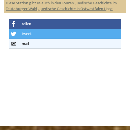
Diese Station gibt es auch in den Touren:
Juedische Geschichte im
Teutoburger Wald
,
Juedische Geschichte in Ostwestfalen Lippe
teilen
tweet
mail