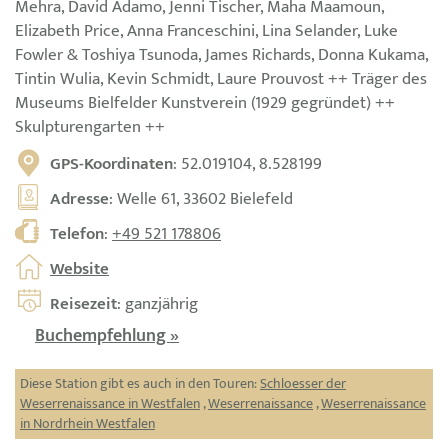
Mehra, David Adamo, Jenni Tischer, Maha Maamoun,
Elizabeth Price, Anna Franceschini, Lina Selander, Luke
Fowler & Toshiya Tsunoda, James Richards, Donna Kukama,
Tintin Wulia, Kevin Schmidt, Laure Prouvost ++ Träger des
Museums Bielfelder Kunstverein (1929 gegründet) ++
Skulpturengarten ++
GPS-Koordinaten
: 52.019104, 8.528199
Adresse
: Welle 61, 33602 Bielefeld
Telefon
:
+49 521 178806
Website
Reisezeit
: ganzjährig
Buchempfehlung »
Diese Station gibt es auch in den Touren:
Schloesser der
Weserrenaissance in Westfalen
,
Weserrenaissance
,
Weserrenaissance
in Nordrhein Westfalen