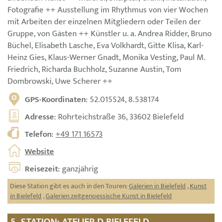
Fotografie ++ Ausstellung im Rhythmus von vier Wochen
mit Arbeiten der einzelnen Mitgliedern oder Teilen der
Gruppe, von Gästen ++ Künstler u. a. Andrea Ridder, Bruno
Büchel, Elisabeth Lasche, Eva Volkhardt, Gitte Klisa, Karl-
Heinz Gies, Klaus-Werner Gnadt, Monika Vesting, Paul M.
Friedrich, Richarda Buchholz, Suzanne Austin, Tom
Dombrowski, Uwe Scherer ++
GPS-Koordinaten
: 52.015524, 8.538174
Adresse
: Rohrteichstraße 36, 33602 Bielefeld
Telefon
:
+49 171 16573
Website
Reisezeit
: ganzjährig
Diese Station gibt es auch in den Touren:
Galerien in Bielefeld
,
Kunst
in Bielefeld
,
Galerien zeitgenoessische Kunst in Bielefeld
5. STATION: ATELIER D BIELEFELD