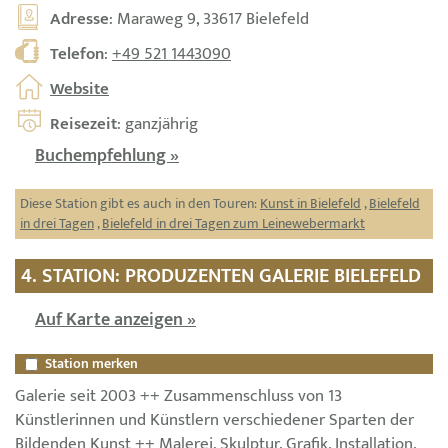
Adresse
: Maraweg 9, 33617 Bielefeld
Telefon
:
+49 521 1443090
Website
Reisezeit
: ganzjährig
Buchempfehlung »
Diese Station gibt es auch in den Touren:
Kunst in Bielefeld
,
Bielefeld
in drei Tagen
,
Bielefeld in drei Tagen zum Leinewebermarkt
4. STATION: PRODUZENTEN GALERIE BIELEFELD
Auf Karte anzeigen »
Station merken
Galerie seit 2003 ++ Zusammenschluss von 13
Künstlerinnen und Künstlern verschiedener Sparten der
Bildenden Kunst ++ Malerei, Skulptur, Grafik, Installation,