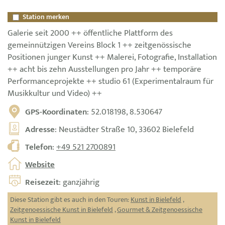
Station merken
Galerie seit 2000 ++ öffentliche Plattform des
gemeinnützigen Vereins Block 1 ++ zeitgenössische
Positionen junger Kunst ++ Malerei, Fotografie, Installation
++ acht bis zehn Ausstellungen pro Jahr ++ temporäre
Performanceprojekte ++ studio 61 (Experimentalraum für
Musikkultur und Video) ++
GPS-Koordinaten
: 52.018198, 8.530647
Adresse
: Neustädter Straße 10, 33602 Bielefeld
Telefon
:
+49 521 2700891
Website
Reisezeit
: ganzjährig
Diese Station gibt es auch in den Touren:
Kunst in Bielefeld
,
Zeitgenoessische Kunst in Bielefeld
,
Gourmet & Zeitgenoessische
Kunst in Bielefeld