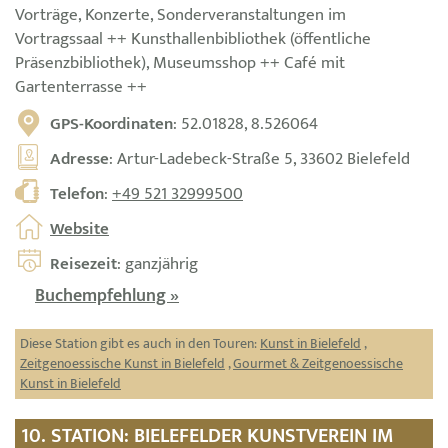
Vorträge, Konzerte, Sonderveranstaltungen im
Vortragssaal ++ Kunsthallenbibliothek (öffentliche
Präsenzbibliothek), Museumsshop ++ Café mit
Gartenterrasse ++
GPS-Koordinaten
: 52.01828, 8.526064
Adresse
: Artur-Ladebeck-Straße 5, 33602 Bielefeld
Telefon
:
+49 521 32999500
Website
Reisezeit
: ganzjährig
Buchempfehlung »
Diese Station gibt es auch in den Touren:
Kunst in Bielefeld
,
Zeitgenoessische Kunst in Bielefeld
,
Gourmet & Zeitgenoessische
Kunst in Bielefeld
10. STATION: BIELEFELDER KUNSTVEREIN IM