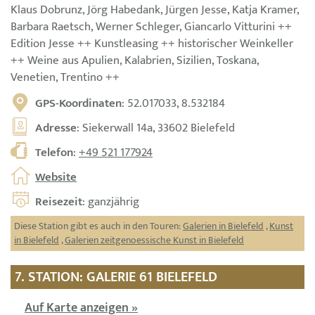
Klaus Dobrunz, Jörg Habedank, Jürgen Jesse, Katja Kramer,
Barbara Raetsch, Werner Schleger, Giancarlo Vitturini ++
Edition Jesse ++ Kunstleasing ++ historischer Weinkeller
++ Weine aus Apulien, Kalabrien, Sizilien, Toskana,
Venetien, Trentino ++
GPS-Koordinaten
: 52.017033, 8.532184
Adresse
: Siekerwall 14a, 33602 Bielefeld
Telefon
:
+49 521 177924
Website
Reisezeit
: ganzjährig
Diese Station gibt es auch in den Touren:
Galerien in Bielefeld
,
Kunst
in Bielefeld
,
Galerien zeitgenoessische Kunst in Bielefeld
7. STATION: GALERIE 61 BIELEFELD
Auf Karte anzeigen »