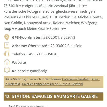
Filial-Galerie seit 2012 ++ Editionsgalerie ++ Kleinserien ab
75 Stück ++ eigenes Magazin zweimal jährlich ++
künstlerische Fotografie zu vergleichsweise niedrigen
Preisen (200 bis 600 Euro) ++ Künstler u. a. Michel Comte,
Nan Goldin, Nobuyoshi Araki, Roland Melcher, Wolfgang
Joop ++ auch kleine Grafik-Serien ++
GPS-Koordinaten
: 52.02001, 8.529773
Adresse
: Obernstraße 23, 33602 Bielefeld
Telefon
:
+49 521 15605820
Website
Reisezeit
: ganzjährig
Diese Station gibt es auch in den Touren:
Galerien in Bielefeld
,
Kunst
in Bielefeld
,
Galerien zeitgenoessische Kunst in Bielefeld
12. STATION: SAMUELIS BAUMGARTE GALERIE