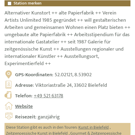
Station merken
Alternativer Kunstort ++ alte Papierfabrik ++ Verein
Artists Unlimited 1985 gegründet ++ will gestalterischen
Arbeiten und gemeinsamen Wohnen einen Platz bieten ++
umgebaute alte Papierfabrik ++ Arbeitsstipendium für das
internationale Gastatelier ++ seit 1987 Galerie für
zeitgenössische Kunst ++ Ausstellungen regionaler und
internationaler Künstler ++ Ausstellungsort,
Experimentierfeld ++
GPS-Koordinaten
: 52.02121, 8.53902
Adresse
: Viktoriastraße 24, 33602 Bielefeld
Telefon
:
+49 521 63178
Website
Reisezeit
: ganzjährig
Diese Station gibt es auch in den Touren:
Kunst in Bielefeld
,
Zeitgenoessische Kunst in Bielefeld
,
Gourmet & Zeitgenoessische