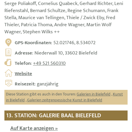
Serge Poliakoff, Cornelius Quabeck, Gerhard Richter, Leni
Riefenstahl, Bernard Schultze, Regine Schumann, Frank
Stella, Maurice van Tellingen, Thiele / Zwick Eby, Fred
Thieler, Patricia Thoma, Andre Wagner, Martin Wolf
Wagner, Stephen Wilks ++
GPS-Koordinaten
: 52.021746, 8.534072
Adresse
: Niederwall 10, 33602 Bielefeld
Telefon
:
+49 521 560310
Website
Reisezeit
: ganzjährig
Diese Station gibt es auch in den Touren:
Galerien in Bielefeld
,
Kunst
in Bielefeld
,
Galerien zeitgenoessische Kunst in Bielefeld
13. STATION: GALERIE BAAL BIELEFELD
Auf Karte anzeigen »