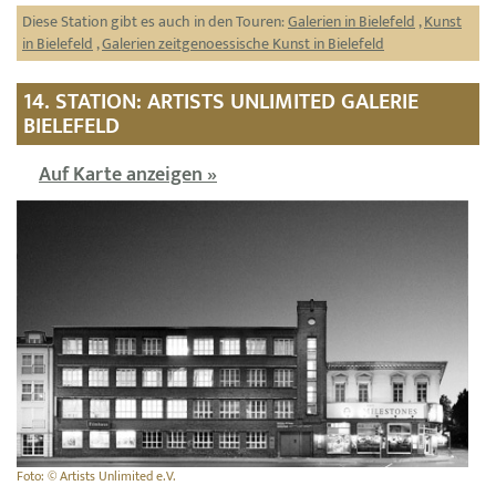
Diese Station gibt es auch in den Touren:
Galerien in Bielefeld
,
Kunst
in Bielefeld
,
Galerien zeitgenoessische Kunst in Bielefeld
14. STATION: ARTISTS UNLIMITED GALERIE
BIELEFELD
Auf Karte anzeigen »
Foto: © Artists Unlimited e.V.