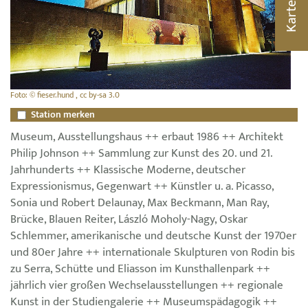
Karte
Foto: © fieser.hund , cc by-sa 3.0
Station merken
Museum, Ausstellungshaus ++ erbaut 1986 ++ Architekt
Philip Johnson ++ Sammlung zur Kunst des 20. und 21.
Jahrhunderts ++ Klassische Moderne, deutscher
Expressionismus, Gegenwart ++ Künstler u. a. Picasso,
Sonia und Robert Delaunay, Max Beckmann, Man Ray,
Brücke, Blauen Reiter, László Moholy-Nagy, Oskar
Schlemmer, amerikanische und deutsche Kunst der 1970er
und 80er Jahre ++ internationale Skulpturen von Rodin bis
zu Serra, Schütte und Eliasson im Kunsthallenpark ++
jährlich vier großen Wechselausstellungen ++ regionale
Kunst in der Studiengalerie ++ Museumspädagogik ++