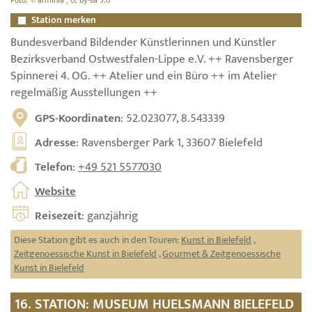
Foto: © arminia , cc by-sa 3.0
Station merken
Bundesverband Bildender Künstlerinnen und Künstler
Bezirksverband Ostwestfalen-Lippe e.V. ++ Ravensberger
Spinnerei 4. OG. ++ Atelier und ein Büro ++ im Atelier
regelmäßig Ausstellungen ++
GPS-Koordinaten
: 52.023077, 8.543339
Adresse
: Ravensberger Park 1, 33607 Bielefeld
Telefon
:
+49 521 5577030
Website
Reisezeit
: ganzjährig
Diese Station gibt es auch in den Touren:
Kunst in Bielefeld
,
Zeitgenoessische Kunst in Bielefeld
,
Gourmet & Zeitgenoessische
Kunst in Bielefeld
16. STATION: MUSEUM HUELSMANN BIELEFELD