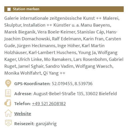
Station merken
Galerie internationale zeitgenössische Kunst ++ Malerei,
Skulptur, Installation ++ Künstler u. a. Manu Baeyens,
Marek Bieganik, Vera Boele-Keimer, Stanislav Cáp, Hans-
Joachim Domachowski, Ralf Edelmann, Karin Fran, Carsten
Gude, Jürgen Heckmanns, Inge Höher, Karl Martin
Holzhäuser, Karl-Lambert Huschens, Young Ja, Wolfgang
Kager, Ulrich Linke, Mo Ramakers, Lars Rosenbohm, Gabriel
Ruget, Jamel Sghair, Sandro Vadim, Wolfgang Waesch,
Monika Wohlfahrt, Qi Yang ++
GPS-Koordinaten
: 52.019455, 8.539736
Adresse
: August-Bebel-Straße 135, 33602 Bielefeld
Telefon
:
+49 521 2608182
Website
Reisezeit
: ganzjährig