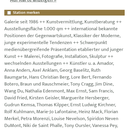
Auf Karte anzeigen »
Station merken
Galerie seit 1986 ++ Kunstvermittlung, Kunstberatung ++
Ausstellungsfläche 1.000 qm ++ international bekannte
Positionen der Gegenwartskunst, Klassiker der Moderne,
junge experimentelle Tendenzen ++ Schwerpunkt
medienübergreifende Präsentation etablierter und junger
Kunst ++ Malerei, Fotografie, Installation, Skulptur ++
wechselnden Ausstellungen ++ Künstler u. a. Amador,
Anna Anders, Axel Anklam, Georg Baselitz, Ruth
Baumgarte, Hans Christian Berg, Lore Bert, Fernando
Botero, Braun und Rauschmeier, Tony Cragg, Jim Dine,
Wang Du, Nathalia Edenmont, Max Ernst, Sam Francis,
David Fried, Kirsten Geisler, Marguerite Hersberger,
Gudrun Kemsa, Thomas Kilpper, Ernst Ludwig Kirchner,
Rolf Kuhlmann, Marie-Jo Lafontaine, Heinz Mack, Florian
Merkel, Petra Morenzi, Louise Nevelson, Spiridon Neven
DuMont, Niki de Saint Phalle, Tony Oursler, Vanessa Pey,