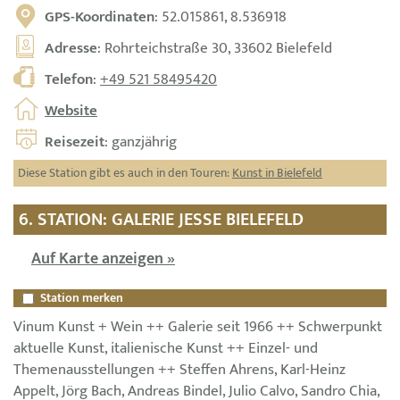
GPS-Koordinaten
: 52.015861, 8.536918
Adresse
: Rohrteichstraße 30, 33602 Bielefeld
Telefon
:
+49 521 58495420
Website
Reisezeit
: ganzjährig
Diese Station gibt es auch in den Touren:
Kunst in Bielefeld
6. STATION: GALERIE JESSE BIELEFELD
Auf Karte anzeigen »
Station merken
Vinum Kunst + Wein ++ Galerie seit 1966 ++ Schwerpunkt
aktuelle Kunst, italienische Kunst ++ Einzel- und
Themenausstellungen ++ Steffen Ahrens, Karl-Heinz
Appelt, Jörg Bach, Andreas Bindel, Julio Calvo, Sandro Chia,