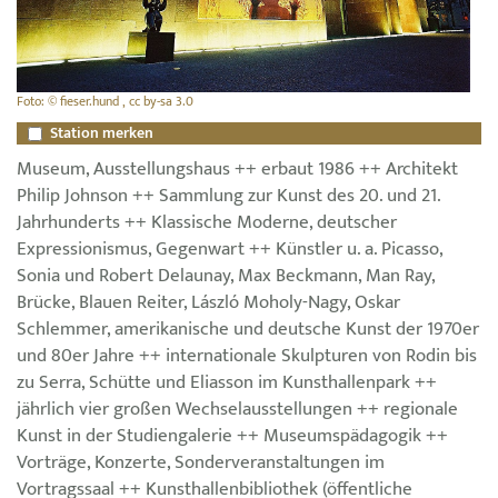
Foto: © fieser.hund , cc by-sa 3.0
Station merken
Museum, Ausstellungshaus ++ erbaut 1986 ++ Architekt
Philip Johnson ++ Sammlung zur Kunst des 20. und 21.
Jahrhunderts ++ Klassische Moderne, deutscher
Expressionismus, Gegenwart ++ Künstler u. a. Picasso,
Sonia und Robert Delaunay, Max Beckmann, Man Ray,
Brücke, Blauen Reiter, László Moholy-Nagy, Oskar
Schlemmer, amerikanische und deutsche Kunst der 1970er
und 80er Jahre ++ internationale Skulpturen von Rodin bis
zu Serra, Schütte und Eliasson im Kunsthallenpark ++
jährlich vier großen Wechselausstellungen ++ regionale
Kunst in der Studiengalerie ++ Museumspädagogik ++
Vorträge, Konzerte, Sonderveranstaltungen im
Vortragssaal ++ Kunsthallenbibliothek (öffentliche