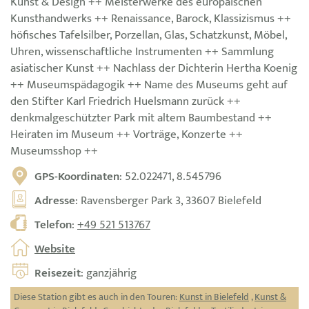
Kunst & Design ++ Meisterwerke des europäischen
Kunsthandwerks ++ Renaissance, Barock, Klassizismus ++
höfisches Tafelsilber, Porzellan, Glas, Schatzkunst, Möbel,
Uhren, wissenschaftliche Instrumenten ++ Sammlung
asiatischer Kunst ++ Nachlass der Dichterin Hertha Koenig
++ Museumspädagogik ++ Name des Museums geht auf
den Stifter Karl Friedrich Huelsmann zurück ++
denkmalgeschützter Park mit altem Baumbestand ++
Heiraten im Museum ++ Vorträge, Konzerte ++
Museumsshop ++
GPS-Koordinaten
: 52.022471, 8.545796
Adresse
: Ravensberger Park 3, 33607 Bielefeld
Telefon
:
+49 521 513767
Website
Reisezeit
: ganzjährig
Diese Station gibt es auch in den Touren:
Kunst in Bielefeld
,
Kunst &