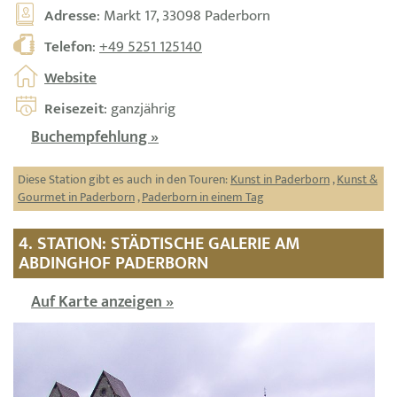
Adresse
: Markt 17, 33098 Paderborn
Telefon
:
+49 5251 125140
Website
Reisezeit
: ganzjährig
Buchempfehlung »
Diese Station gibt es auch in den Touren:
Kunst in Paderborn
,
Kunst &
Gourmet in Paderborn
,
Paderborn in einem Tag
4. STATION: STÄDTISCHE GALERIE AM
ABDINGHOF PADERBORN
Auf Karte anzeigen »