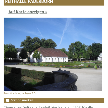
REITHALLE PADERBORN
Auf Karte anzeigen »
Foto: © athde , cc by-sa 1.0
Station merken
Ehemalige Reithalle Schloß Neuhaus ++ 1825 für die