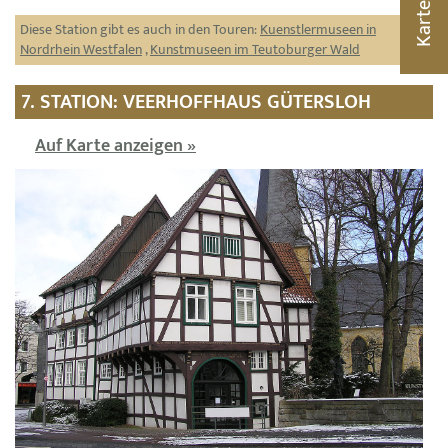
Karte
Diese Station gibt es auch in den Touren:
Kuenstlermuseen in
Nordrhein Westfalen
,
Kunstmuseen im Teutoburger Wald
7. STATION: VEERHOFFHAUS GÜTERSLOH
Auf Karte anzeigen »