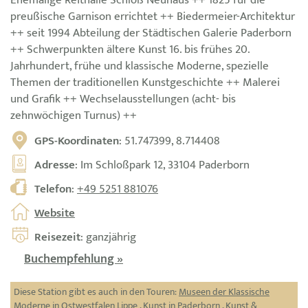
preußische Garnison errichtet ++ Biedermeier-Architektur
++ seit 1994 Abteilung der Städtischen Galerie Paderborn
++ Schwerpunkten ältere Kunst 16. bis frühes 20.
Jahrhundert, frühe und klassische Moderne, spezielle
Themen der traditionellen Kunstgeschichte ++ Malerei
und Grafik ++ Wechselausstellungen (acht- bis
zehnwöchigen Turnus) ++
GPS-Koordinaten
: 51.747399, 8.714408
Adresse
: Im Schloßpark 12, 33104 Paderborn
Telefon
:
+49 5251 881076
Website
Reisezeit
: ganzjährig
Buchempfehlung »
Diese Station gibt es auch in den Touren:
Museen der Klassische
Moderne in Ostwestfalen Lippe
,
Kunst in Paderborn
,
Kunst &