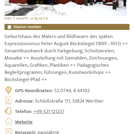
Foto: © varus111 , cc by-sa 3.0
Station merken
Geburtshaus des Malers und Bildhauers des späten
Expressionismus Peter August Böckstiegel (1889 –1951) ++
Gesamtkunstwerk durch Farbgebung, Schnitzereien,
Mosaike ++ Ausstellung mit Gemälden, Zeichnungen,
Aquarellen, Grafiken, Plastiken ++ Pädagogisches
Begleitprogramm, Führungen, Kunstworkshops ++
Böckstiegel-Pfad ++
GPS-Koordinaten
: 52.0744, 8.44102
Adresse
: Schloßstraße 111, 33824 Werther
Telefon
:
+49 521 121237
Website
Reisezeit
: ganzjährig