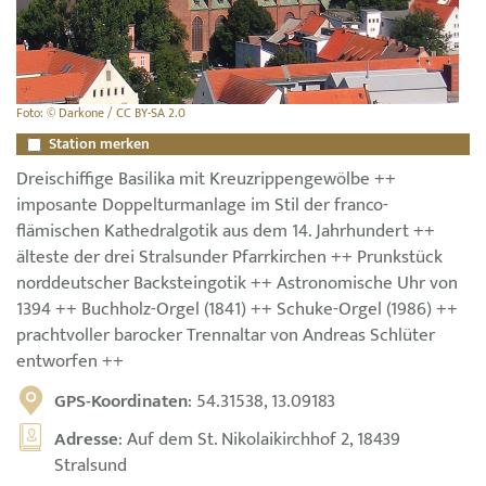
Foto: © Darkone / CC BY-SA 2.0
Station merken
Dreischiffige Basilika mit Kreuzrippengewölbe ++
imposante Doppelturmanlage im Stil der franco-
flämischen Kathedralgotik aus dem 14. Jahrhundert ++
älteste der drei Stralsunder Pfarrkirchen ++ Prunkstück
norddeutscher Backsteingotik ++ Astronomische Uhr von
1394 ++ Buchholz-Orgel (1841) ++ Schuke-Orgel (1986) ++
prachtvoller barocker Trennaltar von Andreas Schlüter
entworfen ++
GPS-Koordinaten
: 54.31538, 13.09183
Adresse
: Auf dem St. Nikolaikirchhof 2, 18439
Stralsund