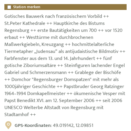
Station merken
Gotisches Bauwerk nach französischem Vorbild ++
St.Peter Kathedrale ++ Hauptkirche des Bistums
Regensburg ++ erste Bautätigkeiten um 700 ++ vor 1520
erbaut ++ Westtürme mit durchbrochenen
Maßwerkgiebeln, Kreuzgang ++ hochmittelalterliche
Tiermetapher „Judensau“ als antijudaistische Bildmotiv ++
Farbfenster aus dem 13. und 14. Jahrhundert ++ fünf
gotische Ziboriumsaltäre ++ Steinfiguren lachender Engel
Gabriel und Schmerzensmann ++ Grablege der Bischöfe
++ Domchor "Regensburger Domspatzen" mit mehr als
1000jähriger Geschichte ++ Papstbruder Georg Ratzinger
1964–1994 Domkapellmeister ++ ökumenische Vesper mit
Papst Benedikt XVI. am 12. September 2006 ++ seit 2006
UNESCO Welterbe Altstadt von Regensburg mit
Stadtamhof ++
GPS-Koordinaten
: 49.019142, 12.09851