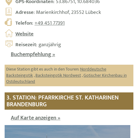
GPS-Koordinaten
: 53.86751, 10.684036
Adresse
: Marienkirchhof, 23552 Lübeck
Telefon
:
+49 451 77391
Website
Reisezeit
: ganzjährig
Buchempfehlung »
Diese Station gibt es auch in den Touren:
Norddeutsche
Backsteingotik
,
Backsteingotik Nordwest
,
Gotischer Kirchenbau in
Ostdeutschland
3. STATION: PFARRKIRCHE ST. KATHARINEN
BRANDENBURG
Auf Karte anzeigen »