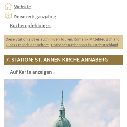
Website
Reisezeit
: ganzjährig
Buchempfehlung »
Diese Station gibt es auch in den Touren:
Romanik Mitteldeutschland
,
Lucas Cranach der Aeltere
,
Gotischer Kirchenbau in Ostdeutschland
7. STATION: ST. ANNEN KIRCHE ANNABERG
Auf Karte anzeigen »