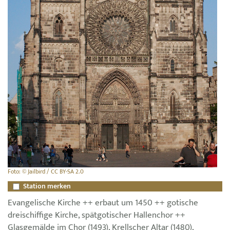
Foto: © Jailbird / CC BY-SA 2.0
Station merken
Evangelische Kirche ++ erbaut um 1450 ++ gotische
dreischiffige Kirche, spätgotischer Hallenchor ++
Glasgemälde im Chor (1493), Krellscher Altar (1480),