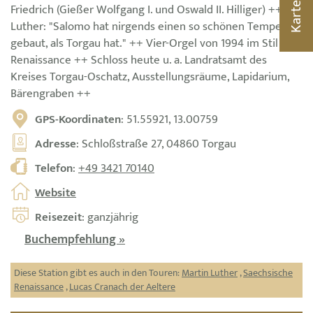
Friedrich (Gießer Wolfgang I. und Oswald II. Hilliger) ++
Karte
Luther: "Salomo hat nirgends einen so schönen Tempel
gebaut, als Torgau hat." ++ Vier-Orgel von 1994 im Stil der
Renaissance ++ Schloss heute u. a. Landratsamt des
Kreises Torgau-Oschatz, Ausstellungsräume, Lapidarium,
Bärengraben ++
GPS-Koordinaten
: 51.55921, 13.00759
Adresse
: Schloßstraße 27, 04860 Torgau
Telefon
:
+49 3421 70140
Website
Reisezeit
: ganzjährig
Buchempfehlung »
Diese Station gibt es auch in den Touren:
Martin Luther
,
Saechsische
Renaissance
,
Lucas Cranach der Aeltere