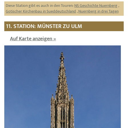
Diese Station gibt es auch in den Touren:
NS Geschichte Nuernberg
,
Gotischer Kirchenbau in Sueddeutschland
,
Nuernberg in drei Tagen
11. STATION: MÜNSTER ZU ULM
Auf Karte anzeigen »