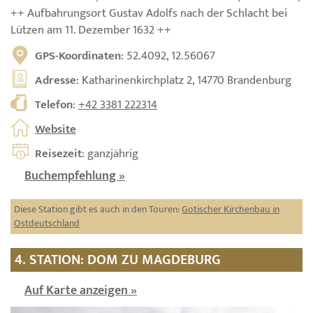
++ Aufbahrungsort Gustav Adolfs nach der Schlacht bei
Lützen am 11. Dezember 1632 ++
GPS-Koordinaten
: 52.4092, 12.56067
Adresse
: Katharinenkirchplatz 2, 14770 Brandenburg
Telefon
:
+42 3381 222314
Website
Reisezeit
: ganzjährig
Buchempfehlung »
Diese Station gibt es auch in den Touren:
Gotischer Kirchenbau in
Ostdeutschland
4. STATION: DOM ZU MAGDEBURG
Auf Karte anzeigen »