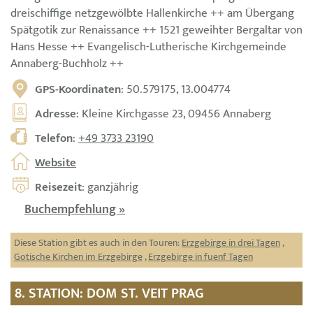
dreischiffige netzgewölbte Hallenkirche ++ am Übergang
Spätgotik zur Renaissance ++ 1521 geweihter Bergaltar von
Hans Hesse ++ Evangelisch-Lutherische Kirchgemeinde
Annaberg-Buchholz ++
GPS-Koordinaten
: 50.579175, 13.004774
Adresse
: Kleine Kirchgasse 23, 09456 Annaberg
Telefon
:
+49 3733 23190
Website
Reisezeit
: ganzjährig
Buchempfehlung »
Diese Station gibt es auch in den Touren:
Erzgebirge in drei Tagen
,
Gotische Kirchen im Erzgebirge
,
Erzgebirge in fuenf Tagen
8. STATION: DOM ST. VEIT PRAG