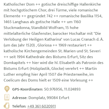
Katholischer Dom ++ gotische dreischiffige Hallenkirche
mit hochgotischem Chor, drei Türme, viele romanische
Elemente ++ gegründet 742 ++ romanische Basilika 1154,
1465 Langhaus als gotische Halle ++ um 1160
Stuckmadonna, Standbild Wolfram, 15 hohe
mittelalterliche Glasfenster, barocker Hochaltar mit "Die
Verlobung der Heiligen Katharina" von Lucas Cranach d. Ä.
(um das Jahr 1520) , Gloriosa ++ 1969 restauriert ++
katholische Kirchengemeinden St. Marien und St. Severi
++ seit 1994 Kathedrale des Bistums Erfurt, Sitz des
Domkapitels ++ hier wird die hl. Elisabeth als Patronin des
Bistums Erfurt (Holzplastik, Glocke) verehrt ++ Martin
Luther empfing hier April 1507 die Priesterweihe, im
Coelicum des Doms hielt er 1509 eine Vorlesung ++
GPS-Koordinaten
: 50.976956, 11.024893
Adresse
: Domplatz, 99084 Erfurt
Telefon
:
+49 361 6020911