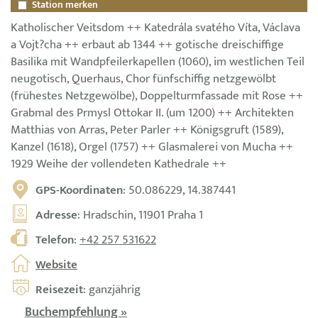
Station merken
Katholischer Veitsdom ++ Katedrála svatého Víta, Václava
a Vojt?cha ++ erbaut ab 1344 ++ gotische dreischiffige
Basilika mit Wandpfeilerkapellen (1060), im westlichen Teil
neugotisch, Querhaus, Chor fünfschiffig netzgewölbt
(frühestes Netzgewölbe), Doppelturmfassade mit Rose ++
Grabmal des Prmysl Ottokar II. (um 1200) ++ Architekten
Matthias von Arras, Peter Parler ++ Königsgruft (1589),
Kanzel (1618), Orgel (1757) ++ Glasmalerei von Mucha ++
1929 Weihe der vollendeten Kathedrale ++
GPS-Koordinaten
: 50.086229, 14.387441
Adresse
: Hradschin, 11901 Praha 1
Telefon
:
+42 257 531622
Website
Reisezeit
: ganzjährig
Buchempfehlung »