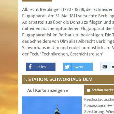
Albrecht Berblinger (1770 - 1829), der Schneide
Flugapparat. Am 31. Mai 1811 versuchte Berblin
Adlerbastei aus über die Donau zu fliegen und s
mit einem nachempfundenen Flugapparat die Fl
Flugapparat ist im Rathaus zu besichtigen. Die 
des Schneiders von Ulm alias Albrecht Berbling
Schwörhaus in Ulm und endet nordöstlich am M
der Teck. *Technikreisen, Geschichtsreisen*
teilen
tweet
m
1. STATION: SCHWÖRHAUS ULM
Auf Karte anzeigen »
Station merke
Reichsstädtisch
Renaissance ++ 
Zerstörung, Wie