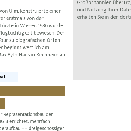
Großbritannien übertra
und Nutzung Ihrer Dat
r von Ulm, konstruierte einen
erhalten Sie in den dor
ger erstmals von der
türzte in Wasser. 1986 wurde
ugtüchtigkeit bewiesen. Der
Tour zu biografischen Orten
er beginnt westlich am
ax Eyth Haus in Kirchheim an
ail
n
er Repräsentationsbau der
1618 errichtet, mehrfach
deraufbau ++ dreigeschossiger