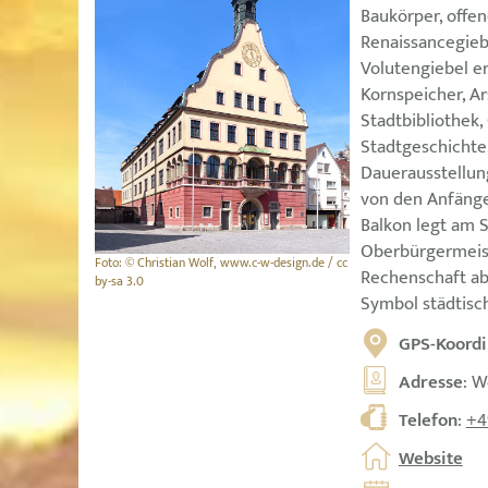
Baukörper, offe
Renaissancegieb
Volutengiebel er
Kornspeicher, Ar
Stadtbibliothek,
Stadtgeschichte,
Dauerausstellun
von den Anfäng
Balkon legt am
Oberbürgermeiste
Foto: © Christian Wolf, www.c-w-design.de / cc
Rechenschaft ab 
by-sa 3.0
Symbol städtisc
GPS-Koordi
Adresse
: W
Telefon
:
+4
Website