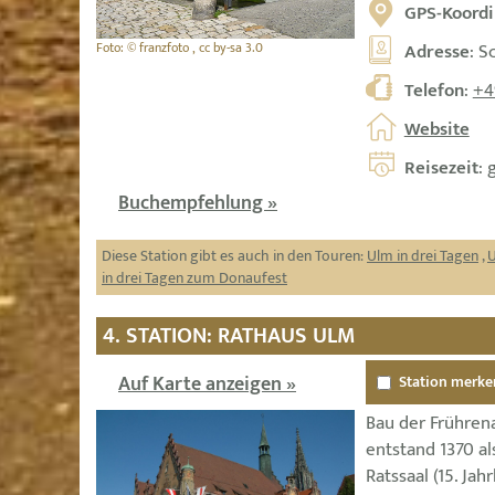
GPS-Koordi
Adresse
: S
Foto: © franzfoto , cc by-sa 3.0
Telefon
:
+4
Website
Reisezeit
: 
Buchempfehlung »
Diese Station gibt es auch in den Touren:
Ulm in drei Tagen
,
U
in drei Tagen zum Donaufest
4. STATION: RATHAUS ULM
Auf Karte anzeigen »
Station merke
Bau der Frührena
entstand 1370 al
Ratssaal (15. Ja