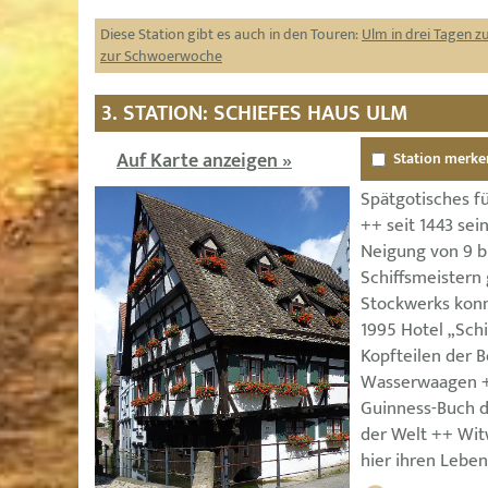
Diese Station gibt es auch in den Touren:
Ulm in drei Tagen 
zur Schwoerwoche
3. STATION: SCHIEFES HAUS ULM
Auf Karte anzeigen »
Station merke
Spätgotisches f
++ seit 1443 se
Neigung von 9 b
Schiffsmeistern 
Stockwerks konn
1995 Hotel „Sch
Kopfteilen der 
Wasserwaagen ++ 
Guinness-Buch d
der Welt ++ Wit
hier ihren Lebe