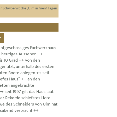
zur Schwoerwoche
,
Ulm in fuenf Tagen
n
ünfgeschossiges Fachwerkhaus
in heutiges Aussehen ++
is 10 Grad ++ von den
genutzt, unterhalb des ersten
ten Boote anlegen ++ seit
iefes Haus“ ++ an den
Betten angebrachte
seit 1997 gilt das Haus laut
er Rekorde schiefstes Hotel
we des Schneiders von Ulm hat
nsabend verbracht ++