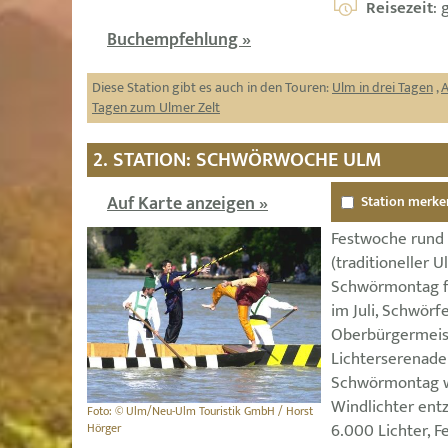
Reisezeit
: 
Buchempfehlung »
Diese Station gibt es auch in den Touren:
Ulm in drei Tagen
,
A
Tagen zum Ulmer Zelt
2. STATION: SCHWÖRWOCHE ULM
Auf Karte anzeigen »
Station merke
Festwoche rund
(traditioneller 
Schwörmontag fä
im Juli, Schwörfe
Oberbürgermeis
Lichterserenad
Schwörmontag w
Windlichter ent
Foto: © Ulm/Neu-Ulm Touristik GmbH / Horst
6.000 Lichter, F
Hörger