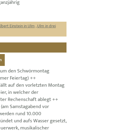
ganzjährig
lbert Einstein in Ulm
,
Ulm in drei
n
 um den Schwörmontag
Ulmer Feiertag) ++
llt auf den vorletzten Montag
ier, in welcher der
ter Rechenschaft ablegt ++
e (am Samstagabend vor
erden rund 10.000
zündet und aufs Wasser gesetzt,
euerwerk, musikalischer