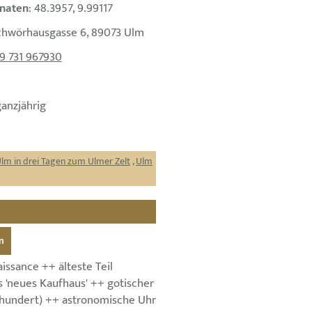
naten
: 48.3957, 9.99117
chwörhausgasse 6, 89073 Ulm
9 731 967930
ganzjährig
lm in drei Tagen zum Ulmer Zelt
,
Ulm
n
issance ++ älteste Teil
s 'neues Kaufhaus' ++ gotischer
hrhundert) ++ astronomische Uhr