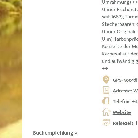
Umrahmung) ++ a
Ulmer Fischerst
seit 1662), Turn
Stecherpaaren, 
Ulmer Originale 
Ulm), farbenprä
Konzerte der Mu
Karneval auf der
und aufwändig g
++
GPS-Koordi
Adresse
: W
Telefon
:
+4
Website
Reisezeit
: J
Buchempfehlung »