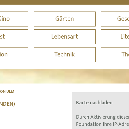
Kino
Gärten
Gesc
st
Lebensart
Lit
ion
Technik
Th
VON ULM
Karte nachladen
UNDEN)
Durch Aktivierung dies
Foundation Ihre IP-Adr