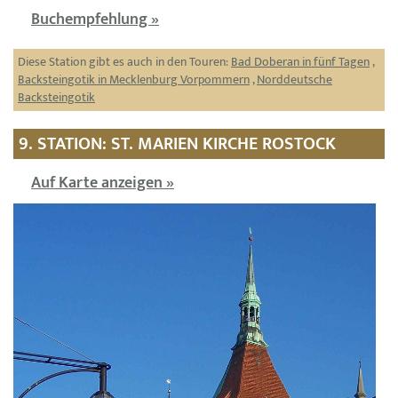
Buchempfehlung »
Diese Station gibt es auch in den Touren:
Bad Doberan in fünf Tagen
,
Backsteingotik in Mecklenburg Vorpommern
,
Norddeutsche
Backsteingotik
9. STATION: ST. MARIEN KIRCHE ROSTOCK
Auf Karte anzeigen »