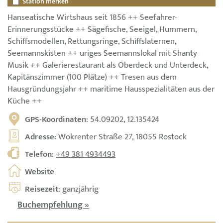
Station merken
Hanseatische Wirtshaus seit 1856 ++ Seefahrer-
Erinnerungsstücke ++ Sägefische, Seeigel, Hummern,
Schiffsmodellen, Rettungsringe, Schiffslaternen,
Seemannskisten ++ uriges Seemannslokal mit Shanty-
Musik ++ Galerierestaurant als Oberdeck und Unterdeck,
Kapitänszimmer (100 Plätze) ++ Tresen aus dem
Hausgründungsjahr ++ maritime Hausspezialitäten aus der
Küche ++
GPS-Koordinaten
: 54.09202, 12.135424
Adresse
: Wokrenter Straße 27, 18055 Rostock
Telefon
:
+49 381 4934493
Website
Reisezeit
: ganzjährig
Buchempfehlung »