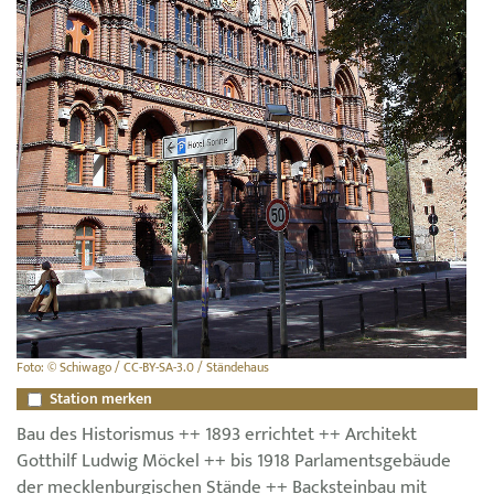
Foto: © Schiwago / CC-BY-SA-3.0 / Ständehaus
Station merken
Bau des Historismus ++ 1893 errichtet ++ Architekt
Gotthilf Ludwig Möckel ++ bis 1918 Parlamentsgebäude
der mecklenburgischen Stände ++ Backsteinbau mit