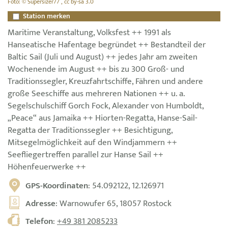
Foto: © Supersizer77 , cc by-sa 3.0
Station merken
Maritime Veranstaltung, Volksfest ++ 1991 als
Hanseatische Hafentage begründet ++ Bestandteil der
Baltic Sail (Juli und August) ++ jedes Jahr am zweiten
Wochenende im August ++ bis zu 300 Groß- und
Traditionssegler, Kreuzfahrtschiffe, Fähren und andere
große Seeschiffe aus mehreren Nationen ++ u. a.
Segelschulschiff Gorch Fock, Alexander von Humboldt,
„Peace“ aus Jamaika ++ Hiorten-Regatta, Hanse-Sail-
Regatta der Traditionssegler ++ Besichtigung,
Mitsegelmöglichkeit auf den Windjammern ++
Seefliegertreffen parallel zur Hanse Sail ++
Höhenfeuerwerke ++
GPS-Koordinaten
: 54.092122, 12.126971
Adresse
: Warnowufer 65, 18057 Rostock
Telefon
:
+49 381 2085233