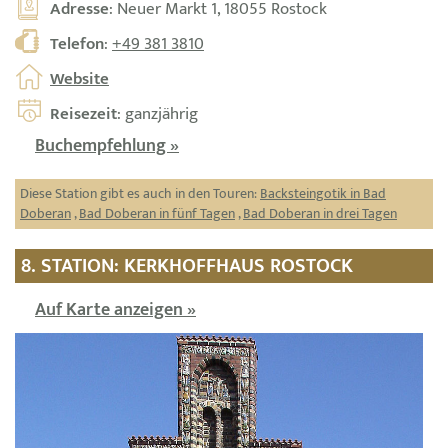
Adresse
: Neuer Markt 1, 18055 Rostock
Telefon
:
+49 381 3810
Website
Reisezeit
: ganzjährig
Buchempfehlung »
Diese Station gibt es auch in den Touren:
Backsteingotik in Bad
Doberan
,
Bad Doberan in fünf Tagen
,
Bad Doberan in drei Tagen
8. STATION: KERKHOFFHAUS ROSTOCK
Auf Karte anzeigen »