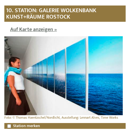
10. STATION: GALERIE WOLKENBANK
KUNST+RÄUME ROSTOCK
Auf Karte anzeigen »
Foto: © Thomas Haentzschel/Nordlicht, Ausstellung: Lennart Alves, Time Works
Station merken