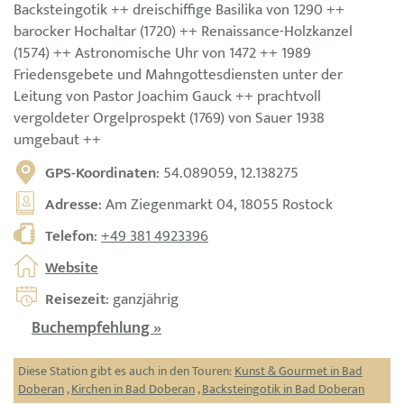
Backsteingotik ++ dreischiffige Basilika von 1290 ++
barocker Hochaltar (1720) ++ Renaissance-Holzkanzel
(1574) ++ Astronomische Uhr von 1472 ++ 1989
Friedensgebete und Mahngottesdiensten unter der
Leitung von Pastor Joachim Gauck ++ prachtvoll
vergoldeter Orgelprospekt (1769) von Sauer 1938
umgebaut ++
GPS-Koordinaten
: 54.089059, 12.138275
Adresse
: Am Ziegenmarkt 04, 18055 Rostock
Telefon
:
+49 381 4923396
Website
Reisezeit
: ganzjährig
Buchempfehlung »
Diese Station gibt es auch in den Touren:
Kunst & Gourmet in Bad
Doberan
,
Kirchen in Bad Doberan
,
Backsteingotik in Bad Doberan