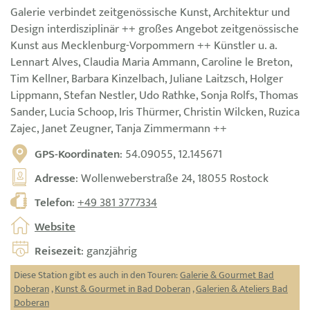
Galerie verbindet zeitgenössische Kunst, Architektur und
Design interdisziplinär ++ großes Angebot zeitgenössische
Kunst aus Mecklenburg-Vorpommern ++ Künstler u. a.
Lennart Alves, Claudia Maria Ammann, Caroline le Breton,
Tim Kellner, Barbara Kinzelbach, Juliane Laitzsch, Holger
Lippmann, Stefan Nestler, Udo Rathke, Sonja Rolfs, Thomas
Sander, Lucia Schoop, Iris Thürmer, Christin Wilcken, Ruzica
Zajec, Janet Zeugner, Tanja Zimmermann ++
GPS-Koordinaten
: 54.09055, 12.145671
Adresse
: Wollenweberstraße 24, 18055 Rostock
Telefon
:
+49 381 3777334
Website
Reisezeit
: ganzjährig
Diese Station gibt es auch in den Touren:
Galerie & Gourmet Bad
Doberan
,
Kunst & Gourmet in Bad Doberan
,
Galerien & Ateliers Bad
Doberan