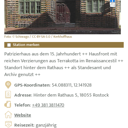
Foto: © Schiwago / CC-BY-SA-3.0 / Kerkhoffhaus
Station merken
Patrizierhaus aus dem 15. Jahrhundert ++ Hausfront mit
reichen Verzierungen aus Terrakotta im Renaissancestil ++
Standort hinter dem Rathaus ++ als Standesamt und
Archiv genutzt ++
GPS-Koordinaten
: 54.088311, 12.141928
Adresse
: Hinter dem Rathaus 5, 18055 Rostock
Telefon
:
+49 381 3811470
Website
Reisezeit
: ganzjährig