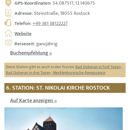
GPS-Koordinaten
: 54.087517, 12.140675
Adresse
: Steinstraße, 18055 Rostock
Telefon
:
+49 381 3812222?
Website
Reisezeit
: ganzjährig
Buchempfehlung »
Diese Station gibt es auch in den Touren:
Bad Doberan in fünf Tagen
,
Bad Doberan in drei Tagen
,
Mecklenburgische Renaissance
6. STATION: ST. NIKOLAI KIRCHE ROSTOCK
Auf Karte anzeigen »