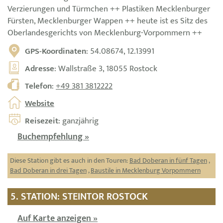
Verzierungen und Türmchen ++ Plastiken Mecklenburger
Fürsten, Mecklenburger Wappen ++ heute ist es Sitz des
Oberlandesgerichts von Mecklenburg-Vorpommern ++
GPS-Koordinaten
: 54.08674, 12.13991
Adresse
: Wallstraße 3, 18055 Rostock
Telefon
:
+49 381 3812222
Website
Reisezeit
: ganzjährig
Buchempfehlung »
Diese Station gibt es auch in den Touren:
Bad Doberan in fünf Tagen
,
Bad Doberan in drei Tagen
,
Baustile in Mecklenburg Vorpommern
5. STATION: STEINTOR ROSTOCK
Auf Karte anzeigen »