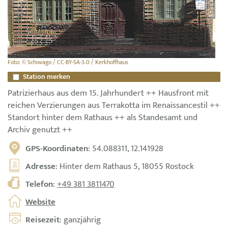
Foto: © Schiwago / CC-BY-SA-3.0 / Kerkhoffhaus
Station merken
Patrizierhaus aus dem 15. Jahrhundert ++ Hausfront mit
reichen Verzierungen aus Terrakotta im Renaissancestil ++
Standort hinter dem Rathaus ++ als Standesamt und
Archiv genutzt ++
GPS-Koordinaten
: 54.088311, 12.141928
Adresse
: Hinter dem Rathaus 5, 18055 Rostock
Telefon
:
+49 381 3811470
Website
Reisezeit
: ganzjährig