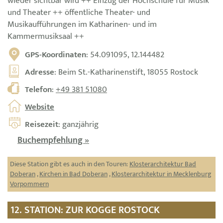
wieder sichtbar wird ++ Einzug der Hochschule für Musik
und Theater ++ öffentliche Theater- und
Musikaufführungen im Katharinen- und im
Kammermusiksaal ++
GPS-Koordinaten
: 54.091095, 12.144482
Adresse
: Beim St.-Katharinenstift, 18055 Rostock
Telefon
:
+49 381 51080
Website
Reisezeit
: ganzjährig
Buchempfehlung »
Diese Station gibt es auch in den Touren:
Klosterarchitektur Bad
Doberan
,
Kirchen in Bad Doberan
,
Klosterarchitektur in Mecklenburg
Vorpommern
12. STATION: ZUR KOGGE ROSTOCK