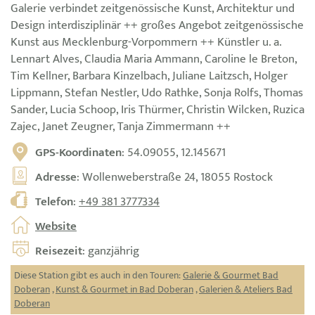
Galerie verbindet zeitgenössische Kunst, Architektur und
Design interdisziplinär ++ großes Angebot zeitgenössische
Kunst aus Mecklenburg-Vorpommern ++ Künstler u. a.
Lennart Alves, Claudia Maria Ammann, Caroline le Breton,
Tim Kellner, Barbara Kinzelbach, Juliane Laitzsch, Holger
Lippmann, Stefan Nestler, Udo Rathke, Sonja Rolfs, Thomas
Sander, Lucia Schoop, Iris Thürmer, Christin Wilcken, Ruzica
Zajec, Janet Zeugner, Tanja Zimmermann ++
GPS-Koordinaten
: 54.09055, 12.145671
Adresse
: Wollenweberstraße 24, 18055 Rostock
Telefon
:
+49 381 3777334
Website
Reisezeit
: ganzjährig
Diese Station gibt es auch in den Touren:
Galerie & Gourmet Bad
Doberan
,
Kunst & Gourmet in Bad Doberan
,
Galerien & Ateliers Bad
Doberan