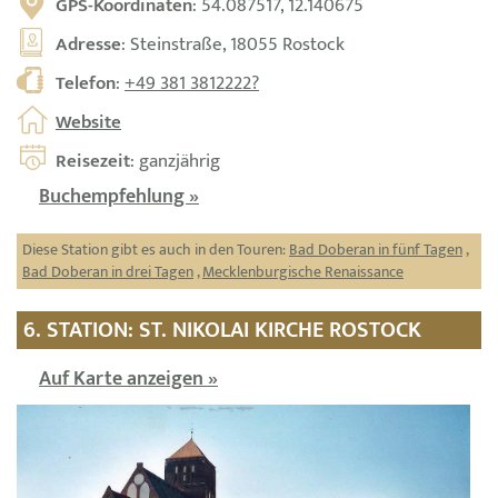
GPS-Koordinaten
: 54.087517, 12.140675
Adresse
: Steinstraße, 18055 Rostock
Telefon
:
+49 381 3812222?
Website
Reisezeit
: ganzjährig
Buchempfehlung »
Diese Station gibt es auch in den Touren:
Bad Doberan in fünf Tagen
,
Bad Doberan in drei Tagen
,
Mecklenburgische Renaissance
6. STATION: ST. NIKOLAI KIRCHE ROSTOCK
Auf Karte anzeigen »