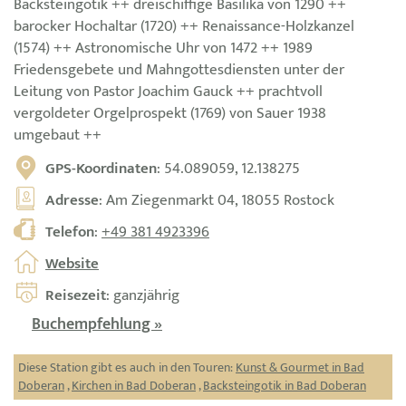
Backsteingotik ++ dreischiffige Basilika von 1290 ++
barocker Hochaltar (1720) ++ Renaissance-Holzkanzel
(1574) ++ Astronomische Uhr von 1472 ++ 1989
Friedensgebete und Mahngottesdiensten unter der
Leitung von Pastor Joachim Gauck ++ prachtvoll
vergoldeter Orgelprospekt (1769) von Sauer 1938
umgebaut ++
GPS-Koordinaten
: 54.089059, 12.138275
Adresse
: Am Ziegenmarkt 04, 18055 Rostock
Telefon
:
+49 381 4923396
Website
Reisezeit
: ganzjährig
Buchempfehlung »
Diese Station gibt es auch in den Touren:
Kunst & Gourmet in Bad
Doberan
,
Kirchen in Bad Doberan
,
Backsteingotik in Bad Doberan