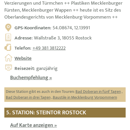
Verzierungen und Türmchen ++ Plastiken Mecklenburger
Fürsten, Mecklenburger Wappen ++ heute ist es Sitz des
Oberlandesgerichts von Mecklenburg-Vorpommern ++
GPS-Koordinaten
: 54.08674, 12.13991
Adresse
: Wallstraße 3, 18055 Rostock
Telefon
:
+49 381 3812222
Website
Reisezeit
: ganzjährig
Buchempfehlung »
Diese Station gibt es auch in den Touren:
Bad Doberan in fünf Tagen
,
Bad Doberan in drei Tagen
,
Baustile in Mecklenburg Vorpommern
5. STATION: STEINTOR ROSTOCK
Auf Karte anzeigen »