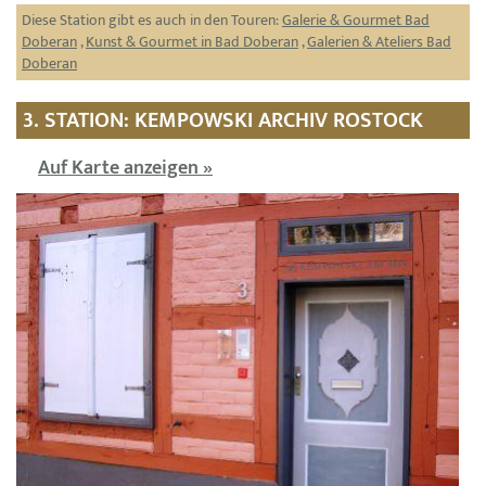
Diese Station gibt es auch in den Touren:
Galerie & Gourmet Bad
Doberan
,
Kunst & Gourmet in Bad Doberan
,
Galerien & Ateliers Bad
Doberan
3. STATION: KEMPOWSKI ARCHIV ROSTOCK
Auf Karte anzeigen »