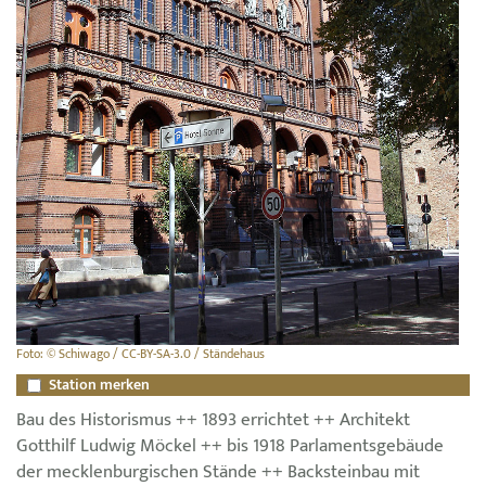
Foto: © Schiwago / CC-BY-SA-3.0 / Ständehaus
Station merken
Bau des Historismus ++ 1893 errichtet ++ Architekt
Gotthilf Ludwig Möckel ++ bis 1918 Parlamentsgebäude
der mecklenburgischen Stände ++ Backsteinbau mit