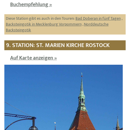
Buchempfehlung »
Diese Station gibt es auch in den Touren:
Bad Doberan in fünf Tagen
,
Backsteingotik in Mecklenburg Vorpommern
,
Norddeutsche
Backsteingotik
9. STATION: ST. MARIEN KIRCHE ROSTOCK
Auf Karte anzeigen »