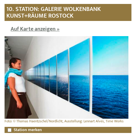
10. STATION: GALERIE WOLKENBANK
KUNST+RÄUME ROSTOCK
Auf Karte anzeigen »
Foto: © Thomas Haentzschel/Nordlicht, Ausstellung: Lennart Alves, Time Works
Station merken