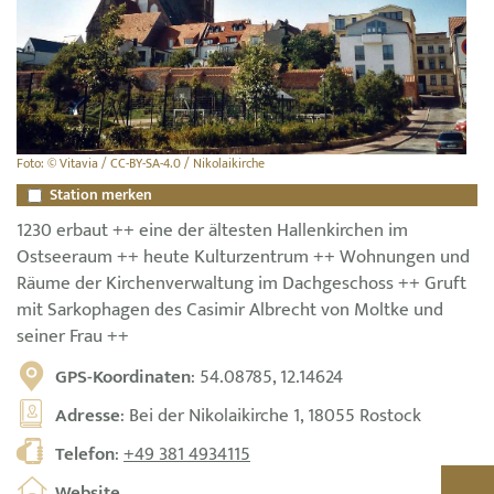
Foto: © Vitavia / CC-BY-SA-4.0 / Nikolaikirche
Station merken
1230 erbaut ++ eine der ältesten Hallenkirchen im
Ostseeraum ++ heute Kulturzentrum ++ Wohnungen und
Räume der Kirchenverwaltung im Dachgeschoss ++ Gruft
mit Sarkophagen des Casimir Albrecht von Moltke und
seiner Frau ++
GPS-Koordinaten
: 54.08785, 12.14624
Adresse
: Bei der Nikolaikirche 1, 18055 Rostock
Telefon
:
+49 381 4934115
Website