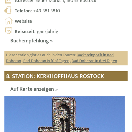
Adresse
: Neuer Markt 1, 18055 Rostock
Telefon
:
+49 381 3810
Website
Reisezeit
: ganzjährig
Buchempfehlung »
Diese Station gibt es auch in den Touren:
Backsteingotik in Bad
Doberan
,
Bad Doberan in fünf Tagen
,
Bad Doberan in drei Tagen
8. STATION: KERKHOFFHAUS ROSTOCK
Auf Karte anzeigen »