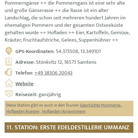
Pommerngänse ++ die Pommerngans ist eine sehr alte
und große Gänserasse ++ die Rasse ist ein alter
Landschlag, die schon seit mehreren hundert Jahren im
ehemaligen Pommern und der gesamten Ostseeküste
gehalten wurde ++ Hofladen ++ Eier, Kartoffeln, Gemüse,
Kräuter, Fruchtaufstriche, Gelees, Suppenhühner ++
GPS-Koordinaten
: 54.373508, 13.349101
Adresse
: Stönkvitz 12, 18573 Samtens
Telefon
:
+49 38306 20043
Website
Reisezeit
: ganzjährig
Diese Station gibt es auch in den Touren:
Geschichte Pommerns
,
Hoflaeden Ruegen
,
Hoflaeden Vorpommern
11. STATION: ERSTE EDELDESTILLERIE UMMANZ