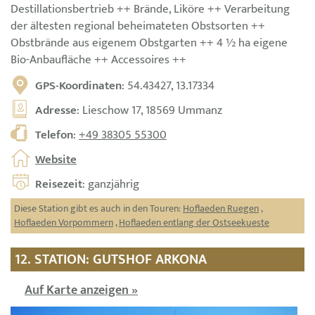
Destillationsbertrieb ++ Brände, Liköre ++ Verarbeitung
der ältesten regional beheimateten Obstsorten ++
Obstbrände aus eigenem Obstgarten ++ 4 ½ ha eigene
Bio-Anbaufläche ++ Accessoires ++
GPS-Koordinaten
: 54.43427, 13.17334
Adresse
: Lieschow 17, 18569 Ummanz
Telefon
:
+49 38305 55300
Website
Reisezeit
: ganzjährig
Diese Station gibt es auch in den Touren:
Hoflaeden Ruegen
,
Hoflaeden Vorpommern
,
Hoflaeden entlang der Ostseekueste
12. STATION: GUTSHOF ARKONA
Auf Karte anzeigen »