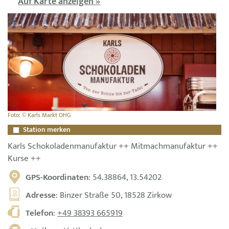
Auf Karte anzeigen »
Foto: © Karls Markt OHG
Station merken
Karls Schokoladenmanufaktur ++ Mitmachmanufaktur ++
Kurse ++
GPS-Koordinaten
: 54.38864, 13.54202
Adresse
: Binzer Straße 50, 18528 Zirkow
Telefon
:
+49 38393 665919