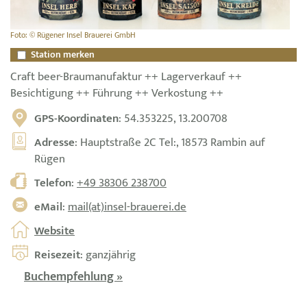
Foto: © Rügener Insel Brauerei GmbH
Station merken
Craft beer-Braumanufaktur ++ Lagerverkauf ++
Besichtigung ++ Führung ++ Verkostung ++
GPS-Koordinaten
: 54.353225, 13.200708
Adresse
: Hauptstraße 2C Tel:, 18573 Rambin auf
Rügen
Telefon
:
+49 38306 238700
eMail
:
mail(at)insel-brauerei.de
Website
Reisezeit
: ganzjährig
Buchempfehlung »