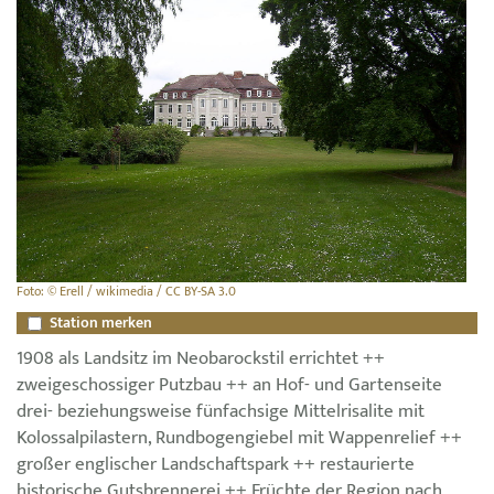
Foto: © Erell / wikimedia / CC BY-SA 3.0
Station merken
1908 als Landsitz im Neobarockstil errichtet ++
zweigeschossiger Putzbau ++ an Hof- und Gartenseite
drei- beziehungsweise fünfachsige Mittelrisalite mit
Kolossalpilastern, Rundbogengiebel mit Wappenrelief ++
großer englischer Landschaftspark ++ restaurierte
historische Gutsbrennerei ++ Früchte der Region nach