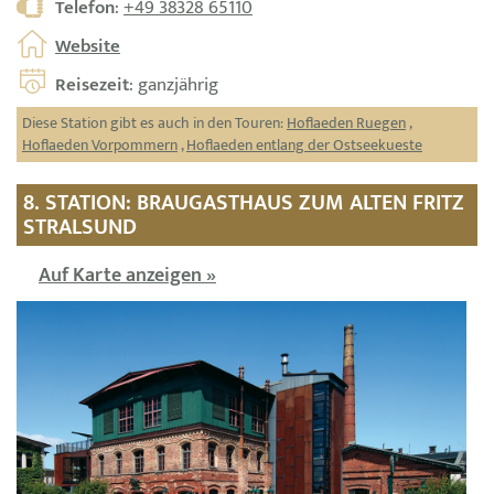
Telefon
:
+49 38328 65110
Website
Reisezeit
: ganzjährig
Diese Station gibt es auch in den Touren:
Hoflaeden Ruegen
,
Hoflaeden Vorpommern
,
Hoflaeden entlang der Ostseekueste
8. STATION: BRAUGASTHAUS ZUM ALTEN FRITZ
STRALSUND
Auf Karte anzeigen »