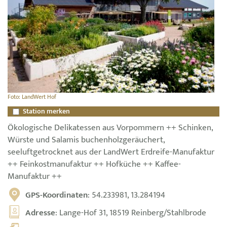
Foto: LandWert Hof
Station merken
Ökologische Delikatessen aus Vorpommern ++ Schinken,
Würste und Salamis buchenholzgeräuchert,
seeluftgetrocknet aus der LandWert Erdreife-Manufaktur
++ Feinkostmanufaktur ++ Hofküche ++ Kaffee-
Manufaktur ++
GPS-Koordinaten
: 54.233981, 13.284194
Adresse
: Lange-Hof 31, 18519 Reinberg/Stahlbrode