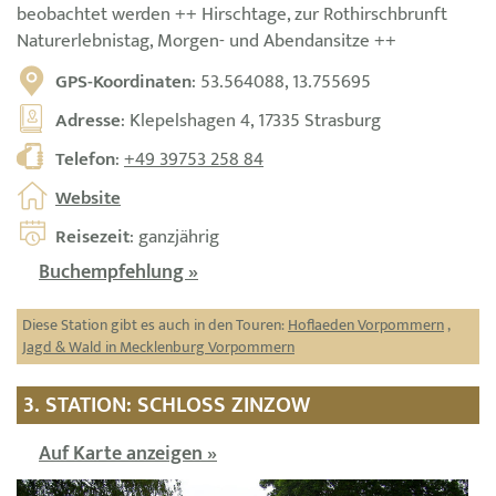
beobachtet werden ++ Hirschtage, zur Rothirschbrunft
Naturerlebnistag, Morgen- und Abendansitze ++
GPS-Koordinaten
: 53.564088, 13.755695
Adresse
: Klepelshagen 4, 17335 Strasburg
Telefon
:
+49 39753 258 84
Website
Reisezeit
: ganzjährig
Buchempfehlung »
Diese Station gibt es auch in den Touren:
Hoflaeden Vorpommern
,
Jagd & Wald in Mecklenburg Vorpommern
3. STATION: SCHLOSS ZINZOW
Auf Karte anzeigen »