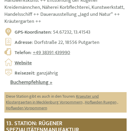
Handwerkskunst ++ Entstehung der Rügener
Kreidemännchen, Näherei Korbflechterei, Kunstwerkstatt,
Handelsschiff ++ Dauerausstellung „Jagd und Natur“ ++
Kräutergarten ++
GPS-Koordinaten
: 54.67232, 13.41543
Adresse
: Dorfstraße 22, 18556 Putgarten
Telefon
:
+49 38391 439990
Website
Reisezeit
: ganzjährig
Buchempfehlung »
Diese Station gibt es auch in den Touren:
Kraeuter und
Klostergaerten in Mecklenburg Vorpommern
,
Hoflaeden Ruegen
,
Hoflaeden Vorpommern
13. STATION: RÜGENER
SPEZIALITÄTENMANUFAKTUR