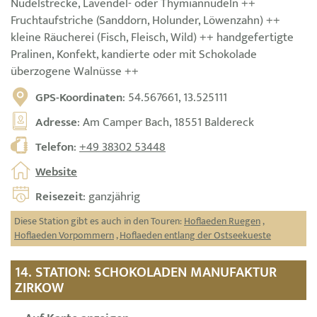
Nudelstrecke, Lavendel- oder Thymiannudeln ++
Fruchtaufstriche (Sanddorn, Holunder, Löwenzahn) ++
kleine Räucherei (Fisch, Fleisch, Wild) ++ handgefertigte
Pralinen, Konfekt, kandierte oder mit Schokolade
überzogene Walnüsse ++
GPS-Koordinaten
: 54.567661, 13.525111
Adresse
: Am Camper Bach, 18551 Baldereck
Telefon
:
+49 38302 53448
Website
Reisezeit
: ganzjährig
Diese Station gibt es auch in den Touren:
Hoflaeden Ruegen
,
Hoflaeden Vorpommern
,
Hoflaeden entlang der Ostseekueste
14. STATION: SCHOKOLADEN MANUFAKTUR
ZIRKOW