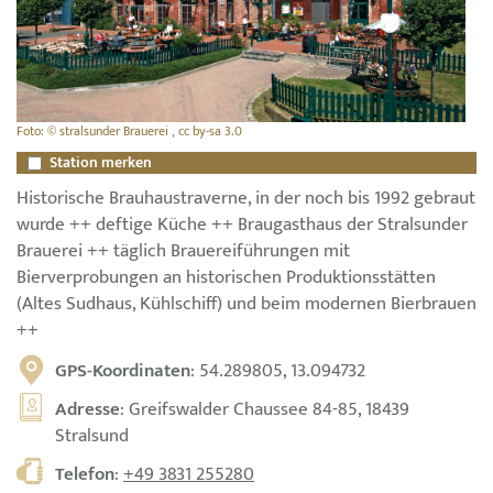
Foto: © stralsunder Brauerei , cc by-sa 3.0
Station merken
Historische Brauhaustraverne, in der noch bis 1992 gebraut
wurde ++ deftige Küche ++ Braugasthaus der Stralsunder
Brauerei ++ täglich Brauereiführungen mit
Bierverprobungen an historischen Produktionsstätten
(Altes Sudhaus, Kühlschiff) und beim modernen Bierbrauen
++
GPS-Koordinaten
: 54.289805, 13.094732
Adresse
: Greifswalder Chaussee 84-85, 18439
Stralsund
Telefon
:
+49 3831 255280