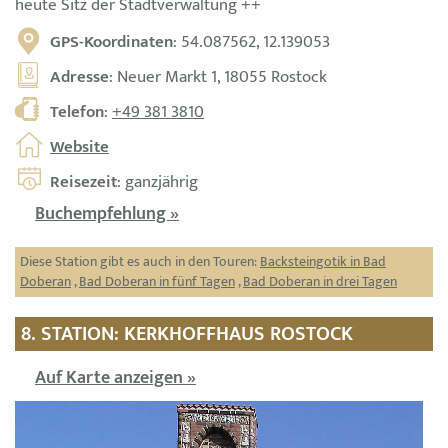
heute Sitz der Stadtverwaltung ++
GPS-Koordinaten
: 54.087562, 12.139053
Adresse
: Neuer Markt 1, 18055 Rostock
Telefon
:
+49 381 3810
Website
Reisezeit
: ganzjährig
Buchempfehlung »
Diese Station gibt es auch in den Touren:
Backsteingotik in Bad
Doberan
,
Bad Doberan in fünf Tagen
,
Bad Doberan in drei Tagen
8. STATION: KERKHOFFHAUS ROSTOCK
Auf Karte anzeigen »