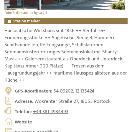
Foto: © darkone , cc by-sa 2.5
Station merken
Hanseatische Wirtshaus seit 1856 ++ Seefahrer-
Erinnerungsstücke ++ Sägefische, Seeigel, Hummern,
Schiffsmodellen, Rettungsringe, Schiffslaternen,
Seemannskisten ++ uriges Seemannslokal mit Shanty-
Musik ++ Galerierestaurant als Oberdeck und Unterdeck,
Kapitänszimmer (100 Plätze) ++ Tresen aus dem
Hausgründungsjahr ++ maritime Hausspezialitäten aus der
Küche ++
GPS-Koordinaten
: 54.09202, 12.135424
Adresse
: Wokrenter Straße 27, 18055 Rostock
Telefon
:
+49 381 4934493
Website