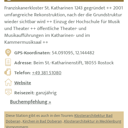
Franziskanerkloster St. Katharinen 1243 gegründet ++ 2001
umfangreiche Rekonstruktion, nach der die Grundstruktur
wieder sichtbar wird ++ Einzug der Hochschule für Musik
und Theater ++ öffentliche Theater- und
Musikaufführungen im Katharinen- und im
Kammermusiksaal ++
GPS-Koordinaten
: 54.091095, 12.144482
Adresse
: Beim St.-Katharinenstift, 18055 Rostock
Telefon
:
+49 381 51080
Website
Reisezeit
: ganzjährig
Buchempfehlung »
Diese Station gibt es auch in den Touren:
Klosterarchitektur Bad
Doberan
,
Kirchen in Bad Doberan
,
Klosterarchitektur in Mecklenburg
Vorpommern