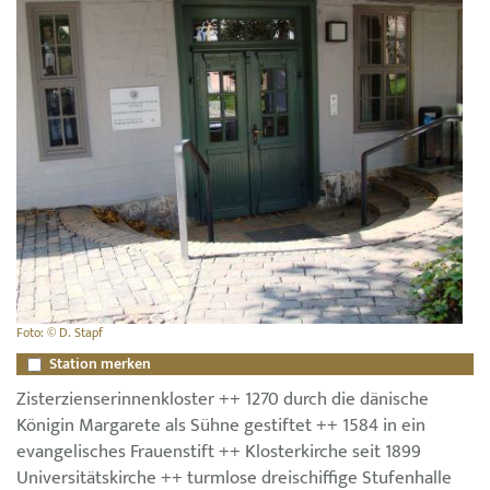
Foto: © D. Stapf
Station merken
Zisterzienserinnenkloster ++ 1270 durch die dänische
Königin Margarete als Sühne gestiftet ++ 1584 in ein
evangelisches Frauenstift ++ Klosterkirche seit 1899
Universitätskirche ++ turmlose dreischiffige Stufenhalle