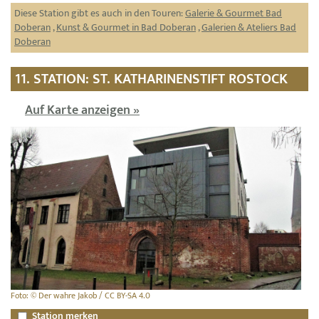
Diese Station gibt es auch in den Touren:
Galerie & Gourmet Bad
Doberan
,
Kunst & Gourmet in Bad Doberan
,
Galerien & Ateliers Bad
Doberan
11. STATION: ST. KATHARINENSTIFT ROSTOCK
Auf Karte anzeigen »
Foto: © Der wahre Jakob / CC BY-SA 4.0
Station merken