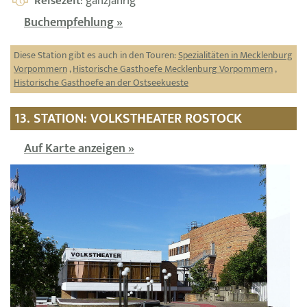
Reisezeit
: ganzjährig
Buchempfehlung »
Diese Station gibt es auch in den Touren:
Spezialitäten in Mecklenburg
Vorpommern
,
Historische Gasthoefe Mecklenburg Vorpommern
,
Historische Gasthoefe an der Ostseekueste
13. STATION: VOLKSTHEATER ROSTOCK
Auf Karte anzeigen »