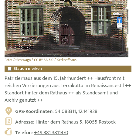
Foto: © Schiwago / CC-BY-SA-3.0 / Kerkhoffhaus
Station merken
Patrizierhaus aus dem 15. Jahrhundert ++ Hausfront mit
reichen Verzierungen aus Terrakotta im Renaissancestil ++
Standort hinter dem Rathaus ++ als Standesamt und
Archiv genutzt ++
GPS-Koordinaten
: 54.088311, 12.141928
Adresse
: Hinter dem Rathaus 5, 18055 Rostock
Telefon
:
+49 381 3811470