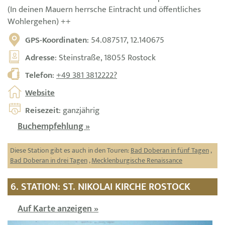
(In deinen Mauern herrsche Eintracht und öffentliches
Wohlergehen) ++
GPS-Koordinaten
: 54.087517, 12.140675
Adresse
: Steinstraße, 18055 Rostock
Telefon
:
+49 381 3812222?
Website
Reisezeit
: ganzjährig
Buchempfehlung »
Diese Station gibt es auch in den Touren:
Bad Doberan in fünf Tagen
,
Bad Doberan in drei Tagen
,
Mecklenburgische Renaissance
6. STATION: ST. NIKOLAI KIRCHE ROSTOCK
Auf Karte anzeigen »