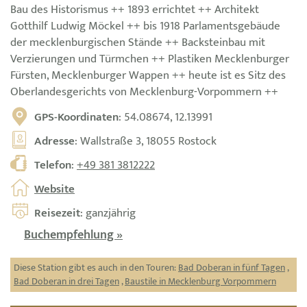
Bau des Historismus ++ 1893 errichtet ++ Architekt
Gotthilf Ludwig Möckel ++ bis 1918 Parlamentsgebäude
der mecklenburgischen Stände ++ Backsteinbau mit
Verzierungen und Türmchen ++ Plastiken Mecklenburger
Fürsten, Mecklenburger Wappen ++ heute ist es Sitz des
Oberlandesgerichts von Mecklenburg-Vorpommern ++
GPS-Koordinaten
: 54.08674, 12.13991
Adresse
: Wallstraße 3, 18055 Rostock
Telefon
:
+49 381 3812222
Website
Reisezeit
: ganzjährig
Buchempfehlung »
Diese Station gibt es auch in den Touren:
Bad Doberan in fünf Tagen
,
Bad Doberan in drei Tagen
,
Baustile in Mecklenburg Vorpommern