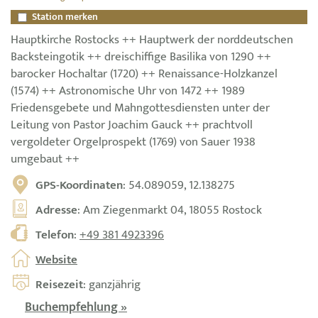
Station merken
Hauptkirche Rostocks ++ Hauptwerk der norddeutschen
Backsteingotik ++ dreischiffige Basilika von 1290 ++
barocker Hochaltar (1720) ++ Renaissance-Holzkanzel
(1574) ++ Astronomische Uhr von 1472 ++ 1989
Friedensgebete und Mahngottesdiensten unter der
Leitung von Pastor Joachim Gauck ++ prachtvoll
vergoldeter Orgelprospekt (1769) von Sauer 1938
umgebaut ++
GPS-Koordinaten
: 54.089059, 12.138275
Adresse
: Am Ziegenmarkt 04, 18055 Rostock
Telefon
:
+49 381 4923396
Website
Reisezeit
: ganzjährig
Buchempfehlung »