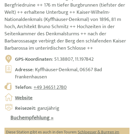
Bergfriedruine ++ 176 m tiefer Burgbrunnen (tiefster der
Welt) ++ erhaltene Unterburg ++ Kaiser-Wilhelm-
Nationaldenkmals (Kyffhäuser-Denkmal) von 1896, 81 m
hoch, Architekt Bruno Schmitz ++ Hochzeiten in der
Seitenkammer des Denkmalsturms ++ nach der
Barbarossasage verbirgt der Berg den schlafenden Kaiser
Barbarossa im unterirdischen Schlosse ++
GPS-Koordinaten
: 51.38807, 11.197842
Adresse
: Kyffhäuser-Denkmal, 06567 Bad
Frankenhausen
Telefon
:
+49 34651 2780
Website
Reisezeit
: ganzjährig
Buchempfehlung »
Diese Station gibt es auch in den Touren:
Schloesser & Burgen im