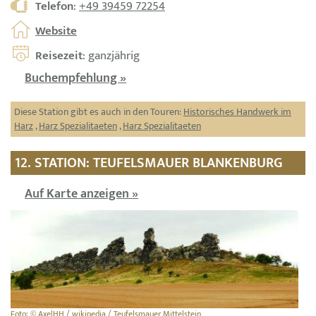
Telefon
:
+49 39459 72254
Website
Reisezeit
: ganzjährig
Buchempfehlung »
Diese Station gibt es auch in den Touren:
Historisches Handwerk im
Harz
,
Harz Spezialitaeten
,
Harz Spezialitaeten
12. STATION: TEUFELSMAUER BLANKENBURG
Auf Karte anzeigen »
Foto: © AxelHH / wikipedia / Teufelsmauer Mittelstein