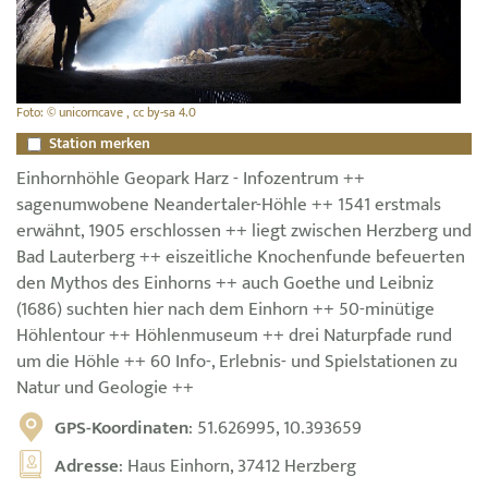
Foto: © unicorncave , cc by-sa 4.0
Station merken
Einhornhöhle Geopark Harz - Infozentrum ++
sagenumwobene Neandertaler-Höhle ++ 1541 erstmals
erwähnt, 1905 erschlossen ++ liegt zwischen Herzberg und
Bad Lauterberg ++ eiszeitliche Knochenfunde befeuerten
den Mythos des Einhorns ++ auch Goethe und Leibniz
(1686) suchten hier nach dem Einhorn ++ 50-minütige
Höhlentour ++ Höhlenmuseum ++ drei Naturpfade rund
um die Höhle ++ 60 Info-, Erlebnis- und Spielstationen zu
Natur und Geologie ++
GPS-Koordinaten
: 51.626995, 10.393659
Adresse
: Haus Einhorn, 37412 Herzberg