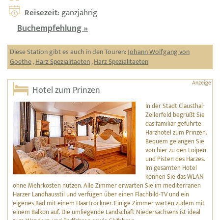
Reisezeit
: ganzjährig
Buchempfehlung »
Diese Station gibt es auch in den Touren:
Johann Wolfgang von
Goethe
,
Harz Spezialitaeten
,
Harz Spezialitaeten
Hotel zum Prinzen
In der Stadt Clausthal-
Zellerfeld begrüßt Sie
das familiär geführte
Harzhotel zum Prinzen.
Bequem gelangen Sie
von hier zu den Loipen
und Pisten des Harzes.
Im gesamten Hotel
können Sie das WLAN
ohne Mehrkosten nutzen. Alle Zimmer erwarten Sie im mediterranen
Harzer Landhausstil und verfügen über einen Flachbild-TV und ein
eigenes Bad mit einem Haartrockner. Einige Zimmer warten zudem mit
einem Balkon auf. Die umliegende Landschaft Niedersachsens ist ideal