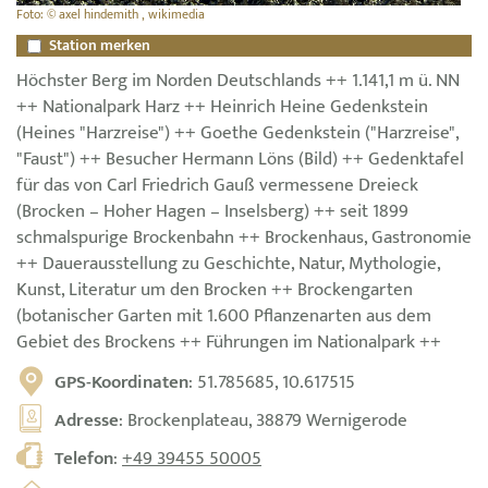
Foto: © axel hindemith , wikimedia
Station merken
Höchster Berg im Norden Deutschlands ++ 1.141,1 m ü. NN
++ Nationalpark Harz ++ Heinrich Heine Gedenkstein
(Heines "Harzreise") ++ Goethe Gedenkstein ("Harzreise",
"Faust") ++ Besucher Hermann Löns (Bild) ++ Gedenktafel
für das von Carl Friedrich Gauß vermessene Dreieck
(Brocken – Hoher Hagen – Inselsberg) ++ seit 1899
schmalspurige Brockenbahn ++ Brockenhaus, Gastronomie
++ Dauerausstellung zu Geschichte, Natur, Mythologie,
Kunst, Literatur um den Brocken ++ Brockengarten
(botanischer Garten mit 1.600 Pflanzenarten aus dem
Gebiet des Brockens ++ Führungen im Nationalpark ++
GPS-Koordinaten
: 51.785685, 10.617515
Adresse
: Brockenplateau, 38879 Wernigerode
Telefon
:
+49 39455 50005