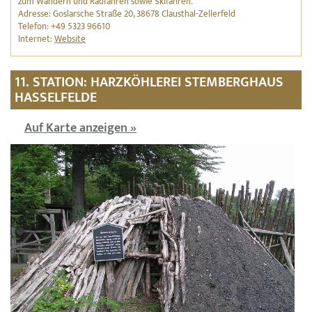
zum Wandern und Radfahren sowie Skifahren.
Adresse: Goslarsche Straße 20, 38678 Clausthal-Zellerfeld
Telefon: +49 5323 96610
Internet:
Website
11. STATION: HARZKÖHLEREI STEMBERGHAUS
HASSELFELDE
Auf Karte anzeigen »