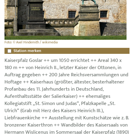
Foto: © Axel Hindemith / wikimedia
Station merken
Kaiserpfalz Goslar ++ um 1050 errichtet ++ Areal 340 x
180 m ++ von Heinrich II., letzter Kaiser der Ottonen, in
Auftrag gegeben ++ 200 Jahre Reichsversammlungen und
Hoftage ++ Kaiserhaus (größter, ältester, besterhaltener
Profanbau des 11. Jahrhunderts in Deutschland,
Aufenthaltsstätte der Salierkaiser) ++ ehemaliges
Kollegiatstift „St. Simon und Judas“, Pfalzkapelle „St.
Ulrich“ (Grab mit Herz des Kaisers Heinrich III.),
Liebfrauenkirche ++ Ausstellung mit Kunstschätze wie z. B.
bronzener Kaiserthron ++ Wandbilder des Kaisersaals von
Hermann Wislicenus im Sommersaal der Kaiserpfalz (1890)