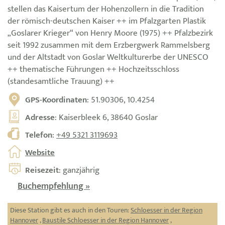
stellen das Kaisertum der Hohenzollern in die Tradition
der römisch-deutschen Kaiser ++ im Pfalzgarten Plastik
„Goslarer Krieger“ von Henry Moore (1975) ++ Pfalzbezirk
seit 1992 zusammen mit dem Erzbergwerk Rammelsberg
und der Altstadt von Goslar Weltkulturerbe der UNESCO
++ thematische Führungen ++ Hochzeitsschloss
(standesamtliche Trauung) ++
GPS-Koordinaten
: 51.90306, 10.4254
Adresse
: Kaiserbleek 6, 38640 Goslar
Telefon
:
+49 5321 3119693
Website
Reisezeit
: ganzjährig
Buchempfehlung »
Diese Station gibt es auch in den Touren:
Schloesser in der Region
Hannover
,
Baustile Schloesser in der Region Hannover
,