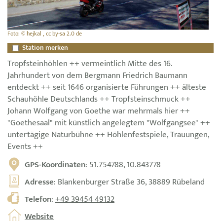
Foto: © hejkal , cc by-sa 2.0 de
Station merken
Tropfsteinhöhlen ++ vermeintlich Mitte des 16.
Jahrhundert von dem Bergmann Friedrich Baumann
entdeckt ++ seit 1646 organisierte Führungen ++ älteste
Schauhöhle Deutschlands ++ Tropfsteinschmuck ++
Johann Wolfgang von Goethe war mehrmals hier ++
"Goethesaal" mit künstlich angelegtem "Wolfgangsee" ++
untertägige Naturbühne ++ Höhlenfestspiele, Trauungen,
Events ++
GPS-Koordinaten
: 51.754788, 10.843778
Adresse
: Blankenburger Straße 36, 38889 Rübeland
Telefon
:
+49 39454 49132
Website