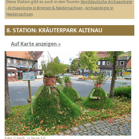
Diese Station gibt es auch in den Touren:
Norddeutsche Archaeologie
,
Archaeologie in Bremen & Niedersachsen
,
Archaeologie in
Niedersachsen
8. STATION: KRÄUTERPARK ALTENAU
Auf Karte anzeigen »
Foto: © losch , cc by-sa 3.0