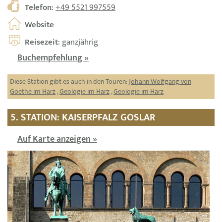
Telefon
:
+49 5521 997559
Website
Reisezeit
: ganzjährig
Buchempfehlung »
Diese Station gibt es auch in den Touren:
Johann Wolfgang von
Goethe im Harz
,
Geologie im Harz
,
Geologie im Harz
5. STATION: KAISERPFALZ GOSLAR
Auf Karte anzeigen »