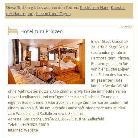
Diese Station gibt es auch in den Touren:
Kirchen im Harz
,
Kunst in
der Harzregion
,
Harz in fuenf Tagen
Hotel zum Prinzen
In der Stadt Clausthal-
Zellerfeld begrüßt Sie
das familiär geführte
Harzhotel zum Prinzen.
Bequem gelangen Sie
von hier zu den Loipen
und Pisten des Harzes.
Im gesamten Hotel
können Sie das WLAN
ohne Mehrkosten nutzen. Alle Zimmer erwarten Sie im mediterranen
Harzer Landhausstil und verfügen über einen Flachbild-TV und ein
eigenes Bad mit einem Haartrockner. Einige Zimmer warten zudem mit
einem Balkon auf. Die umliegende Landschaft Niedersachsens ist ideal
zum Wandern und Radfahren sowie Skifahren.
Adresse: Goslarsche Straße 20, 38678 Clausthal-Zellerfeld
Telefon: +49 5323 96610
Internet:
Website