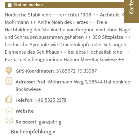
Karte
Station merken
Nordische Stabkirche ++ errichtet 1908 ++ Architekt Karl
Mohrmann ++ Arche Noah des Harzes ++ freie
Nachbildung der Stabkirche von Borgund wird ohne Nägel
und Schrauben zusammen gehalten ++ 350 Sitzplätze ++
heidnische Symbole wie Drachenköpfe oder Schlangen,
Elemente des Schiffbaus ++ beliebte Hochzeitskirche ++
Ev.-luth. Kirchengemeinde Hahnenklee-Bockswiese ++
GPS-Koordinaten
: 51.85672, 10.33987
Adresse
: Prof.-Mohrmann-Weg 1, 38644 Hahnenklee-
Bockswiese
Telefon
:
+49 5325 2378
Website
Reisezeit
: ganzjährig
Buchempfehlung »