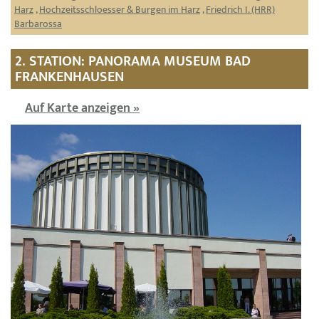
Harz
,
Hochzeitsschloesser & Burgen im Harz
,
Friedrich I. (HRR)
Barbarossa
2. STATION: PANORAMA MUSEUM BAD
FRANKENHAUSEN
Auf Karte anzeigen »