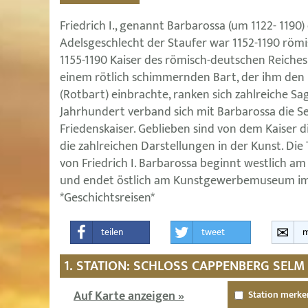
Friedrich I., genannt Barbarossa (um 1122- 119
Adelsgeschlecht der Staufer war 1152-1190 röm
1155-1190 Kaiser des römisch-deutschen Reiche
einem rötlich schimmernden Bart, der ihm den
(Rotbart) einbrachte, ranken sich zahlreiche S
Jahrhundert verband sich mit Barbarossa die 
Friedenskaiser. Geblieben sind von dem Kaiser d
die zahlreichen Darstellungen in der Kunst. Die
von Friedrich I. Barbarossa beginnt westlich a
und endet östlich am Kunstgewerbemuseum im 
*Geschichtsreisen*
teilen
tweet
m
1. STATION: SCHLOSS CAPPENBERG SELM
Auf Karte anzeigen »
Station merke