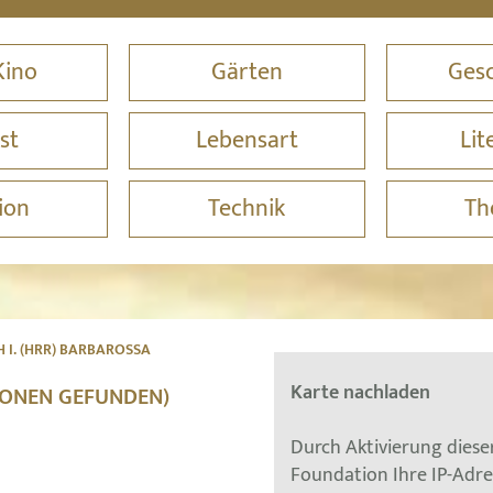
Kino
Gärten
Gesc
st
Lebensart
Lit
ion
Technik
Th
 I. (HRR) BARBAROSSA
Karte nachladen
TIONEN GEFUNDEN)
Durch Aktivierung dies
Foundation Ihre IP-Adr