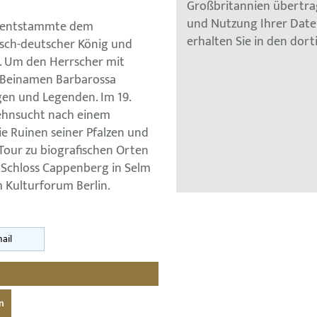
Großbritannien übertra
und Nutzung Ihrer Dat
0) entstammte dem
erhalten Sie in den dor
isch-deutscher König und
s. Um den Herrscher mit
 Beinamen Barbarossa
agen und Legenden. Im 19.
Sehnsucht nach einem
ie Ruinen seiner Pfalzen und
 Tour zu biografischen Orten
m Schloss Cappenberg in Selm
Kulturforum Berlin.
ail
n