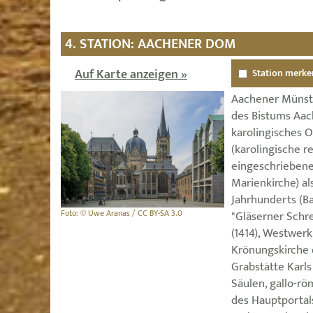
4. STATION: AACHENER DOM
Auf Karte anzeigen »
Station merke
Aachener Münste
des Bistums Aac
karolingisches O
(karolingische r
eingeschriebene
Marienkirche) al
Jahrhunderts (Ba
Foto: © Uwe Aranas / CC BY-SA 3.0
"Gläserner Schr
(1414), Westwerk
Krönungskirche 
Grabstätte Karl
Säulen, gallo-rö
des Hauptportal