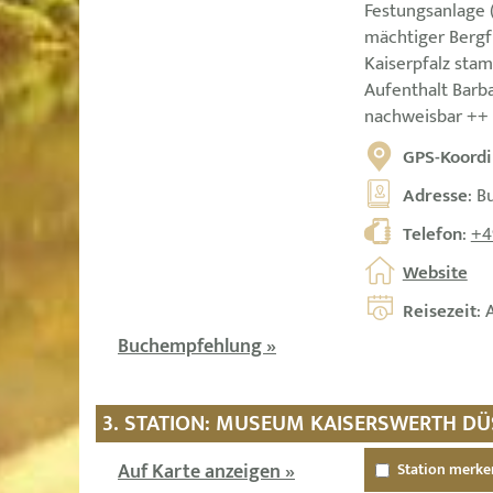
Festungsanlage (
mächtiger Bergf
Kaiserpfalz sta
Aufenthalt Barba
nachweisbar ++
GPS-Koordi
Adresse
: B
Telefon
:
+4
Website
Reisezeit
: 
Buchempfehlung »
3. STATION: MUSEUM KAISERSWERTH D
Auf Karte anzeigen »
Station merke