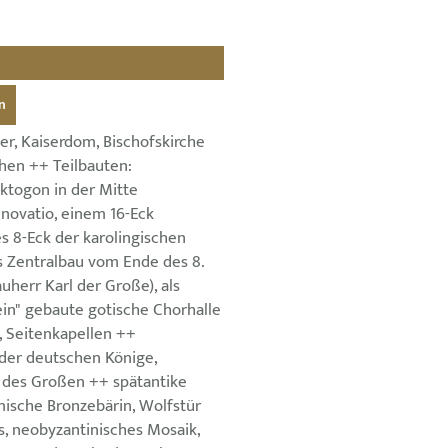
n
r, Kaiserdom, Bischofskirche
hen ++ Teilbauten:
ktogon in der Mitte
enovatio, einem 16-Eck
s 8-Eck der karolingischen
s Zentralbau vom Ende des 8.
uherr Karl der Große), als
ein" gebaute gotische Chorhalle
, Seitenkapellen ++
der deutschen Könige,
s des Großen ++ spätantike
mische Bronzebärin, Wolfstür
s, neobyzantinisches Mosaik,