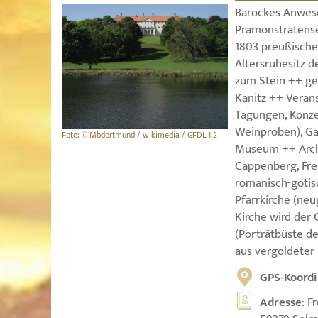
Barockes Anwes
Prämonstratense
1803 preußische
Altersruhesitz d
zum Stein ++ ge
Kanitz ++ Verans
Tagungen, Konze
Weinproben), Gä
Foto: © Mbdortmund / wikimedia / GFDL 1.2
Museum ++ Archi
Cappenberg, Fre
romanisch-gotisc
Pfarrkirche (neu
Kirche wird der
(Porträtbüste de
aus vergoldeter
GPS-Koordi
Adresse
: F