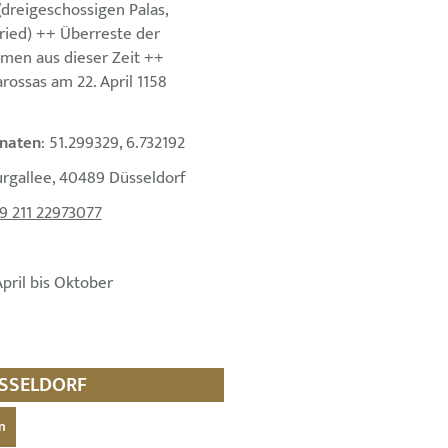
dreigeschossigen Palas,
ried) ++ Überreste der
mmen aus dieser Zeit ++
rossas am 22. April 1158
naten
: 51.299329, 6.732192
urgallee, 40489 Düsseldorf
9 211 22973077
April bis Oktober
ÜSSELDORF
n