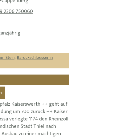
m-Cappenberg
9 2306 750060
ganzjährig
um Stein
,
Barockschloesser in
n
pfalz Kaiserswerth ++ geht auf
ndung um 700 zurück ++ Kaiser
ossa verlegte 1174 den Rheinzoll
ndischen Stadt Thiel nach
 Ausbau zu einer mächtigen