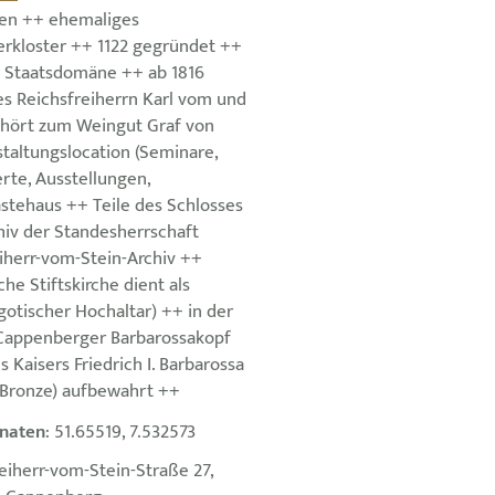
en ++ ehemaliges
rkloster ++ 1122 gegründet ++
 Staatsdomäne ++ ab 1816
es Reichsfreiherrn Karl vom und
hört zum Weingut Graf von
taltungslocation (Seminare,
rte, Ausstellungen,
stehaus ++ Teile des Schlosses
v der Standesherrschaft
iherr-vom-Stein-Archiv ++
he Stiftskirche dient als
gotischer Hochaltar) ++ in der
 Cappenberger Barbarossakopf
s Kaisers Friedrich I. Barbarossa
 Bronze) aufbewahrt ++
naten
: 51.65519, 7.532573
reiherr-vom-Stein-Straße 27,