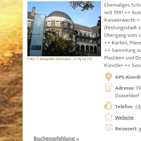
Ehemaliges Sch
seit 1991 ++ Aus
Kaiswerwerth +
(Festungsstadt z
Übergang vom sp
++ Karten, Pläne
++ Sammlung vo
Plastiken und 
Foto: © alexander hartmann , cc by-sa 3.0
Künstler ++ Son
GPS-Koordi
Adresse
: F
Düsseldorf
Telefon
:
+4
Website
Reisezeit
: 
Buchempfehlung »