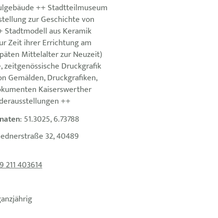
ulgebäude ++ Stadtteilmuseum
stellung zur Geschichte von
+ Stadtmodell aus Keramik
ur Zeit ihrer Errichtung am
äten Mittelalter zur Neuzeit)
, zeitgenössische Druckgrafik
n Gemälden, Druckgrafiken,
Dokumenten Kaiserswerther
derausstellungen ++
naten
: 51.3025, 6.73788
liednerstraße 32, 40489
9 211 403614
ganzjährig