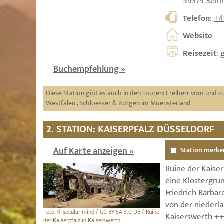
59379 Sel
Telefon
:
+4
Website
Reisezeit
: 
Buchempfehlung »
Diese Station gibt es auch in den Touren:
Freiherr vom und z
Westfalen
,
Schloesser & Burgen im Muensterland
2. STATION: KAISERPFALZ DÜSSELDORF
Auf Karte anzeigen »
Station merke
Ruine der Kaiser
eine Klostergrü
Friedrich Barbar
von der niederlä
Foto: © secular mind / CC-BY-SA-3.0-DE / Ruine
Kaiserswerth ++
der Kaiserpfalz in Kaiserswerth