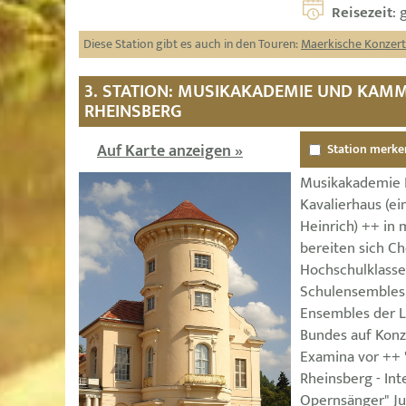
Reisezeit
: 
Diese Station gibt es auch in den Touren:
Maerkische Konzer
3. STATION: MUSIKAKADEMIE UND KAM
RHEINSBERG
Auf Karte anzeigen »
Station merke
Musikakademie R
Kavalierhaus (ei
Heinrich) ++ in
bereiten sich Ch
Hochschulklasse
Schulensembles,
Ensembles der L
Bundes auf Konz
Examina vor ++
Rheinsberg - Int
Opernsänger" Ju