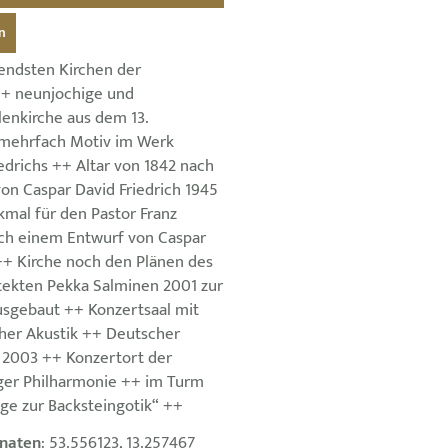
n
endsten Kirchen der
++ neunjochige und
llenkirche aus dem 13.
 mehrfach Motiv im Werk
edrichs ++ Altar von 1842 nach
on Caspar David Friedrich 1945
kmal für den Pastor Franz
nach einem Entwurf von Caspar
 ++ Kirche noch den Plänen des
itekten Pekka Salminen 2001 zur
usgebaut ++ Konzertsaal mit
er Akustik ++ Deutscher
s 2003 ++ Konzertort der
er Philharmonie ++ im Turm
ge zur Backsteingotik“ ++
naten
: 53.556123, 13.257467