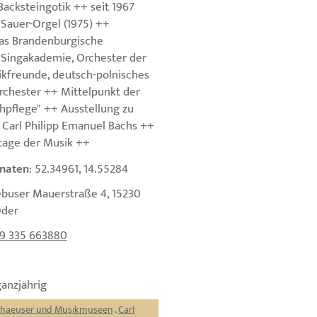
acksteingotik ++ seit 1967
 Sauer-Orgel (1975) ++
das Brandenburgische
, Singakademie, Orchester der
ikfreunde, deutsch-polnisches
rchester ++ Mittelpunkt der
hpflege" ++ Ausstellung zu
Carl Philipp Emanuel Bachs ++
ttage der Musik ++
naten
: 52.34961, 14.55284
ebuser Mauerstraße 4, 15230
Oder
9 335 663880
ganzjährig
thaeuser und Musikmuseen
,
Carl