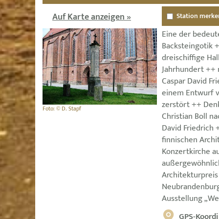
Auf Karte anzeigen »
Station merke
Eine der bedeut
Backsteingotik 
dreischiffige Ha
Jahrhundert ++
Caspar David Fri
einem Entwurf v
zerstört ++ Den
Foto: © D. Stapf
Christian Boll 
David Friedrich
finnischen Arch
Konzertkirche a
außergewöhnlich
Architekturprei
Neubrandenburg
Ausstellung „We
GPS-Koordi