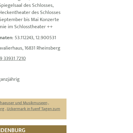
Spiegelsaal des Schlosses,
Heckentheater des Schlosses
September bis Mai Konzerte
ie im Schlosstheater ++
naten
: 53.112243, 12.900531
avalierhaus, 16831 Rheinsberg
9 33931 7210
ganzjährig
thaeuser und Musikmuseen
,
erg
,
Uckermark in fuenf Tagen zum
ANDENBURG