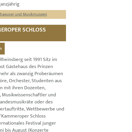
ganzjährig
thaeuser und Musikmuseen
MEROPER SCHLOSS
n
heinsberg seit 1991 Sitz im
nst Gästehaus des Prinzen
 mehr als zwanzig Proberäumen
öre, Orchester, Studenten aus
n mit ihren Dozenten,
 Musikwissenschaftler und
andesmusikräte oder des
ertauftritte, Wettbewerbe und
 "Kammeroper Schloss
ernationales Festival junger
ni bis August (Konzerte