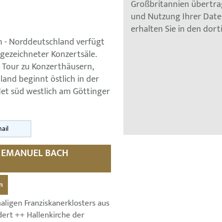
Großbritannien übertra
und Nutzung Ihrer Dat
erhalten Sie in den dor
 - Norddeutschland verfügt
gezeichneter Konzertsäle.
 Tour zu Konzerthäusern,
nd beginnt östlich in der
det süd westlich am Göttinger
ail
P EMANUEL BACH
n
aligen Franziskanerklosters aus
dert ++ Hallenkirche der