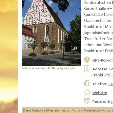
Norddeutschen B
Konzerthalle ++
Spielstätte für 
Staatsorchester
Frankfurter Mus
Jugendsinfonieo
"Frankfurter Bac
Leben und Werk 
Frankfurter Fes
GPS-Koordi
Foto: © sebastian wallroth , cc by-sa 2.0 de
Adresse
: L
Frankfurt/
Telefon
:
+4
Website
Reisezeit
: 
Diese Station gibt es auch in den Touren:
Maerkische Konzer