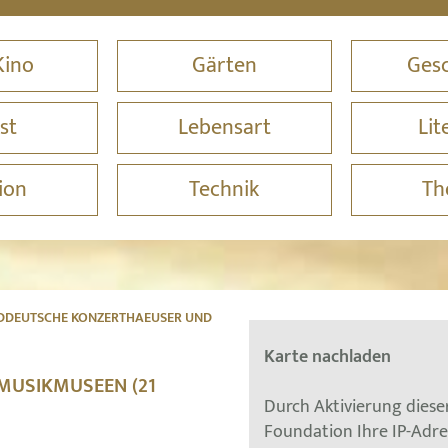
Kino
Gärten
Gesc
st
Lebensart
Lit
ion
Technik
Th
DEUTSCHE KONZERTHAEUSER UND
Karte nachladen
MUSIKMUSEEN (21
Durch Aktivierung dies
Foundation Ihre IP-Adr