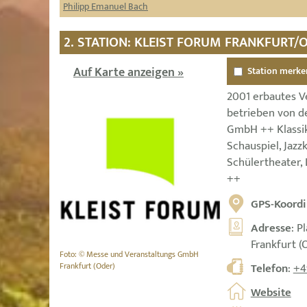
Philipp Emanuel Bach
2. STATION: KLEIST FORUM FRANKFURT/
Auf Karte anzeigen »
Station merke
2001 erbautes V
betrieben von d
GmbH ++ Klassik
Schauspiel, Jazz
Schülertheater,
++
GPS-Koordi
Adresse
: P
Frankfurt (
Foto: © Messe und Veranstaltungs GmbH
Frankfurt (Oder)
Telefon
:
+4
Website