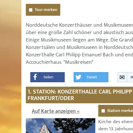
Tour merken
Norddeutsche Konzerthäuser und Musikmuseen
über eine große Zahl schöner und akustisch aus
Einige Musikmuseen liegen am Wege. Die Grand
Konzertsälen und Musikmuseen in Norddeutschla
Konzerthalle Carl Philipp Emanuel Bach und en
Accouchierhaus. *Musikreisen*
teilen
tweet
m
1. STATION: KONZERTHALLE CARL PHILIP
FRANKFURT/ODER
Auf Karte anzeigen »
Station merke
Kirche des ehem
dem 13. Jahrhun