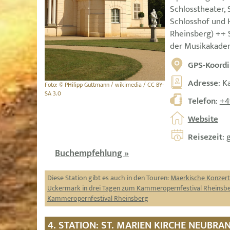
Schlosstheater, 
Schlosshof und 
Rheinsberg) ++ 
der Musikakadem
GPS-Koordi
Adresse
: K
Foto: © PHilipp Guttmann / wikimedia / CC BY-
SA 3.0
Telefon
:
+4
Website
Reisezeit
: 
Buchempfehlung »
Diese Station gibt es auch in den Touren:
Maerkische Konzer
Uckermark in drei Tagen zum Kammeropernfestival Rheinsb
Kammeropernfestival Rheinsberg
4. STATION: ST. MARIEN KIRCHE NEUBR