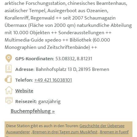
arktische Forschungsstation, chinesisches Beamtenhaus,
asiatischer Tempel, Auslegerboot aus Ozeanien,
Korallenriff, Regenwald ++ seit 2007 Schaumagazin
Übermaxx (Fläche von 2000 qm) naturkundliche Abteilung
mit 10.000 Objekten ++ Sonderausstellungen ++
Multimedia-Guide xpedeo ++ Bibliothek (60.000
Monographien und Zeitschriftenbände) ++
GPS-Koordinaten
: 53.08332, 8.81231
Adresse
: Bahnhofsplatz 13 D, 28195 Bremen
Telefon
:
+49 421 16038101
Website
Reisezeit
: ganzjährig
Buchempfehlung »
Diese Station gibt es auch in den Touren:
Geschichte der Üebersee
Auswanderer
,
Bremen in drei Tagen zum Musikfest
,
Bremen in fuenf