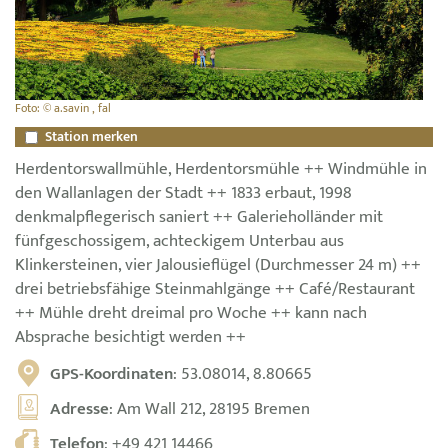
Foto: © a.savin , fal
Station merken
Herdentorswallmühle, Herdentorsmühle ++ Windmühle in
den Wallanlagen der Stadt ++ 1833 erbaut, 1998
denkmalpflegerisch saniert ++ Galerieholländer mit
fünfgeschossigem, achteckigem Unterbau aus
Klinkersteinen, vier Jalousieflügel (Durchmesser 24 m) ++
drei betriebsfähige Steinmahlgänge ++ Café/Restaurant
++ Mühle dreht dreimal pro Woche ++ kann nach
Absprache besichtigt werden ++
GPS-Koordinaten
: 53.08014, 8.80665
Adresse
: Am Wall 212, 28195 Bremen
Telefon
:
+49 421 14466