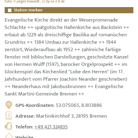
Foto: © jürgen howaldt , cc by-sa 2.0 de
Station merken
Evangelische Kirche direkt an der Weserpromenade
Schlachte ++ spätgotische Hallenkirche aus Backstein ++
erbaut ab 1229 als dreischiffige Basilika auf romanischen
Grundriss ++ 1384 Umbau zur Hallenkirche ++ 1944
zerstört, Wiederaufbau ab 1952 ++ zahlreiche farbige
Fenster mit biblischen Darstellungen, geschnitzte Kanzel
von Hermen Wulff (1597), barocker Orgelprospekt ++ im
Glockenspiel das Kirchenlied "Lobe den Herren" (im 17.
Jahrhundert vom Pfarrer Joachim Neander geschrieben)
++ Neanderhaus mit Jakobusbrunnen ++ Evangelische
Sankt Martini-Gemeinde Bremen ++
GPS-Koordinaten
: 53.075065, 8.803886
Adresse
: Martinikirchhof 3, 28195 Bremen
Telefon
:
+49 421 324835
Website