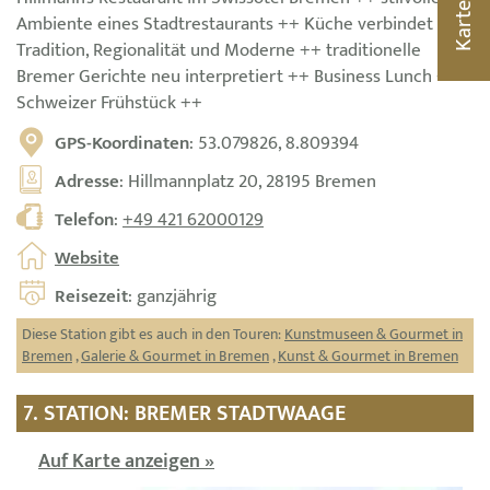
Karte
Ambiente eines Stadtrestaurants ++ Küche verbindet
Tradition, Regionalität und Moderne ++ traditionelle
Bremer Gerichte neu interpretiert ++ Business Lunch ++
Schweizer Frühstück ++
GPS-Koordinaten
: 53.079826, 8.809394
Adresse
: Hillmannplatz 20, 28195 Bremen
Telefon
:
+49 421 62000129
Website
Reisezeit
: ganzjährig
Diese Station gibt es auch in den Touren:
Kunstmuseen & Gourmet in
Bremen
,
Galerie & Gourmet in Bremen
,
Kunst & Gourmet in Bremen
7. STATION: BREMER STADTWAAGE
Auf Karte anzeigen »