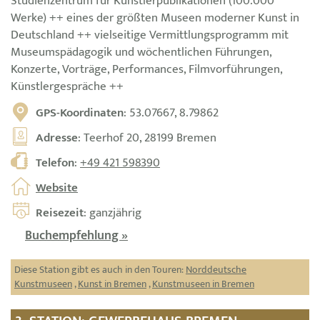
Studienzentrum für Künstlerpublikationen (100.000
Werke) ++ eines der größten Museen moderner Kunst in
Deutschland ++ vielseitige Vermittlungsprogramm mit
Museumspädagogik und wöchentlichen Führungen,
Konzerte, Vorträge, Performances, Filmvorführungen,
Künstlergespräche ++
GPS-Koordinaten
: 53.07667, 8.79862
Adresse
: Teerhof 20, 28199 Bremen
Telefon
:
+49 421 598390
Website
Reisezeit
: ganzjährig
Buchempfehlung »
Diese Station gibt es auch in den Touren:
Norddeutsche
Kunstmuseen
,
Kunst in Bremen
,
Kunstmuseen in Bremen