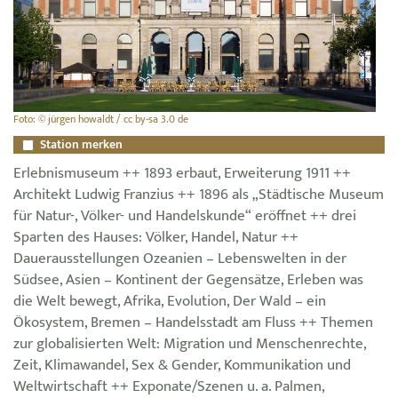
Foto: © jürgen howaldt / cc by-sa 3.0 de
Station merken
Erlebnismuseum ++ 1893 erbaut, Erweiterung 1911 ++
Architekt Ludwig Franzius ++ 1896 als „Städtische Museum
für Natur-, Völker- und Handelskunde“ eröffnet ++ drei
Sparten des Hauses: Völker, Handel, Natur ++
Dauerausstellungen Ozeanien – Lebenswelten in der
Südsee, Asien – Kontinent der Gegensätze, Erleben was
die Welt bewegt, Afrika, Evolution, Der Wald – ein
Ökosystem, Bremen – Handelsstadt am Fluss ++ Themen
zur globalisierten Welt: Migration und Menschenrechte,
Zeit, Klimawandel, Sex & Gender, Kommunikation und
Weltwirtschaft ++ Exponate/Szenen u. a. Palmen,