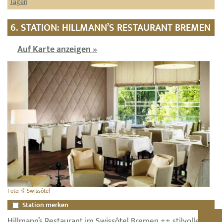
Tagen
6. STATION: HILLMANN’S RESTAURANT BREMEN
Auf Karte anzeigen »
Foto: © Swissôtel
Station merken
Hillmann’s Restaurant im Swissôtel Bremen ++ stilvolles