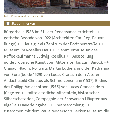
Foto: © godewind , cc by-sa 4.0
Station merken
Bürgerhaus 1588 im Stil der Renaissance errichtet ++
gotische Fassade von 1922 (Architekten Carl Eeg, Eduard
Runge) ++ Haus gilt als Zentrum der Böttcherstraße ++
Museum im Roselius-Haus ++ Sammlermuseum des
Kaffeekaufmanns Ludwig Roselius ++ Ausstellung
nordeuropäische Kunst vom Mittelalter bis zum Barock ++
Cranach-Raum: Portraits Martin Luthers und der Katharina
von Bora (beide 1529) von Lucas Cranach dem Älteren,
Andachtsbild Christus als Schmerzensmann (1537), Bildnis
des Philipp Melanchthon (1555) von Lucas Cranach dem
Jüngeren ++ mittelalterliche Altartafeln, historischer
Silberschatz der „Compagnie der Schwarzen Häupter aus
Riga“ als Dauerleihgabe ++ Uhrensammlung ++
zusammen mit dem Paula Modersohn-Becker Museum die