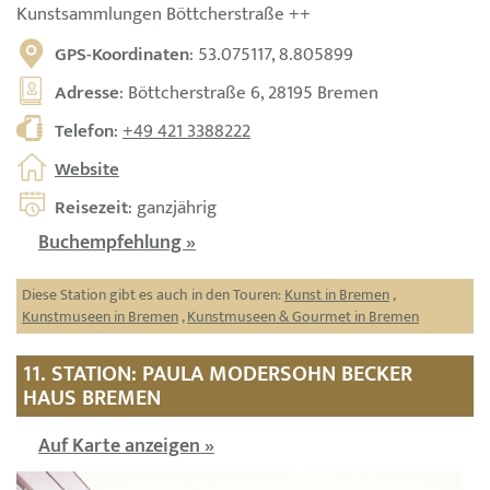
Kunstsammlungen Böttcherstraße ++
GPS-Koordinaten
: 53.075117, 8.805899
Adresse
: Böttcherstraße 6, 28195 Bremen
Telefon
:
+49 421 3388222
Website
Reisezeit
: ganzjährig
Buchempfehlung »
Diese Station gibt es auch in den Touren:
Kunst in Bremen
,
Kunstmuseen in Bremen
,
Kunstmuseen & Gourmet in Bremen
11. STATION: PAULA MODERSOHN BECKER
HAUS BREMEN
Auf Karte anzeigen »