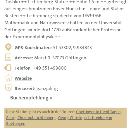
Dushku ++ Lichtenberg Statue ++ Höhe 1,5 m ++ gefertigt
aus eingeschmolzenen Enver Hodscha-, Lenin- und Stalin-
Büsten ++ Lichtenberg studierte von 1763-1766
Mathematik und Naturwissenschaften an der Universität
Göttingen, wurde dort 1770 außerordentlicher Professor
der Experimentalphysik ++
GPS-Koordinaten
: 51.53302, 9.934843
Adresse
: Markt 9, 37073 Göttingen
Telefon
:
+49 551 499800
Website
Reisezeit
: ganzjährig
Buchempfehlung »
Diese Station gibt es auch in den Touren:
Goettingen in fuenf Tagen
,
Georg Christoph Lichtenberg
,
Georg Christoph Lichtenberg in
Goettingen