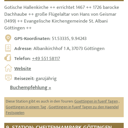
Gotische Hallenkirche ++ errichtet 1467 ++ 1726 barocke
Dachhaube ++ große Flügelaltar von Hans von Geismar
(1499) ++ Evangelische Kirchengemeinde St. Albani
Göttingen ++
GPS-Koordinaten
: 51.53335, 9.94243
Adresse
: Albanikirchhof 1 A, 37073 Göttingen
Telefon
:
+49 551 58117
Website
Reisezeit
: ganzjährig
Buchempfehlung »
Diese Station gibt es auch in den Touren:
Goettingen in fuenf Tagen
,
Goettingen in einem Tag
,
Goettingen in fuenf Tagen zu den Haendel
Festspielen
9. STATION: CHELTENHAMPARK GÖTTINGEN