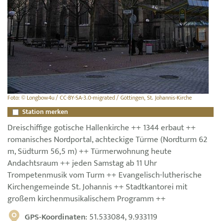
Foto: © Longbow4u / CC-BY-SA-3.0-migrated / Göttingen, St. Johannis-Kirche
Station merken
Dreischiffige gotische Hallenkirche ++ 1344 erbaut ++
romanisches Nordportal, achteckige Türme (Nordturm 62
m, Südturm 56,5 m) ++ Türmerwohnung heute
Andachtsraum ++ jeden Samstag ab 11 Uhr
Trompetenmusik vom Turm ++ Evangelisch-lutherische
Kirchengemeinde St. Johannis ++ Stadtkantorei mit
großem kirchenmusikalischem Programm ++
GPS-Koordinaten
: 51.533084, 9.933119