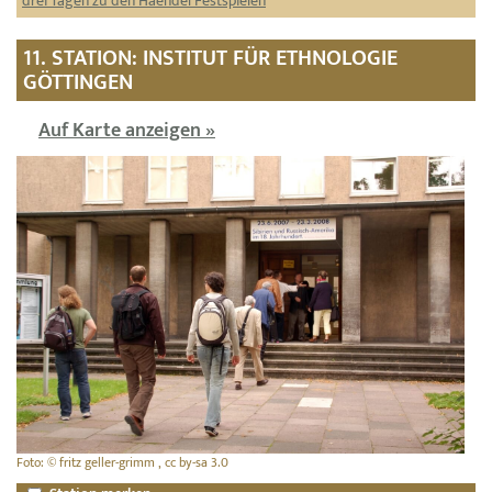
drei Tagen zu den Haendel Festspielen
11. STATION: INSTITUT FÜR ETHNOLOGIE
GÖTTINGEN
Auf Karte anzeigen »
Foto: © fritz geller-grimm , cc by-sa 3.0