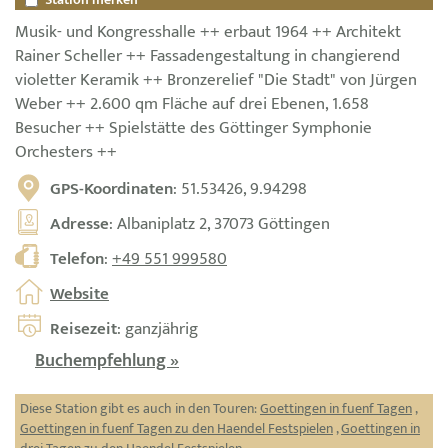
Musik- und Kongresshalle ++ erbaut 1964 ++ Architekt
Rainer Scheller ++ Fassadengestaltung in changierend
violetter Keramik ++ Bronzerelief "Die Stadt" von Jürgen
Weber ++ 2.600 qm Fläche auf drei Ebenen, 1.658
Besucher ++ Spielstätte des Göttinger Symphonie
Orchesters ++
GPS-Koordinaten
: 51.53426, 9.94298
Adresse
: Albaniplatz 2, 37073 Göttingen
Telefon
:
+49 551 999580
Website
Reisezeit
: ganzjährig
Buchempfehlung »
Diese Station gibt es auch in den Touren:
Goettingen in fuenf Tagen
,
Goettingen in fuenf Tagen zu den Haendel Festspielen
,
Goettingen in