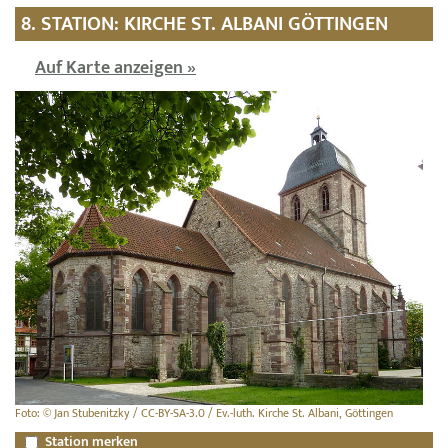
8. STATION: KIRCHE ST. ALBANI GÖTTINGEN
Auf Karte anzeigen »
Foto: © Jan Stubenitzky / CC-BY-SA-3.0 / Ev.-luth. Kirche St. Albani, Göttingen
Station merken