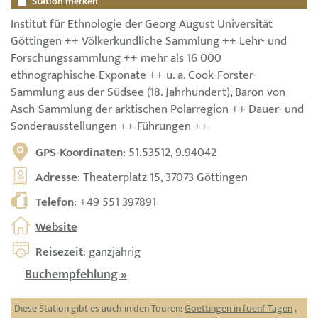
Station merken
Institut für Ethnologie der Georg August Universität
Göttingen ++ Völkerkundliche Sammlung ++ Lehr- und
Forschungssammlung ++ mehr als 16 000
ethnographische Exponate ++ u. a. Cook-Forster-
Sammlung aus der Südsee (18. Jahrhundert), Baron von
Asch-Sammlung der arktischen Polarregion ++ Dauer- und
Sonderausstellungen ++ Führungen ++
GPS-Koordinaten
: 51.53512, 9.94042
Adresse
: Theaterplatz 15, 37073 Göttingen
Telefon
:
+49 551 397891
Website
Reisezeit
: ganzjährig
Buchempfehlung »
Diese Station gibt es auch in den Touren:
Goettingen in fuenf Tagen
,