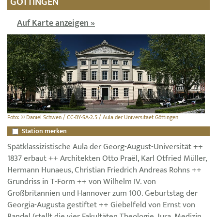
GÖTTINGEN
Auf Karte anzeigen »
Foto: © Daniel Schwen / CC-BY-SA-2.5 / Aula der Universitaet Göttingen
Station merken
Spätklassizistische Aula der Georg-August-Universität ++
1837 erbaut ++ Architekten Otto Praël, Karl Otfried Müller,
Hermann Hunaeus, Christian Friedrich Andreas Rohns ++
Grundriss in T-Form ++ von Wilhelm IV. von
Großbritannien und Hannover zum 100. Geburtstag der
Georgia-Augusta gestiftet ++ Giebelfeld von Ernst von
Bandel (stellt die vier Fakultäten Theologie, Jura, Medizin,