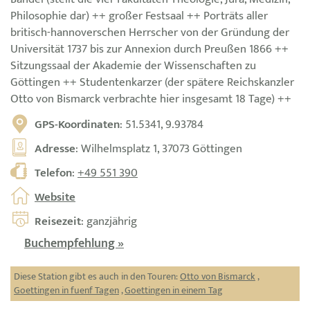
Philosophie dar) ++ großer Festsaal ++ Porträts aller
britisch-hannoverschen Herrscher von der Gründung der
Universität 1737 bis zur Annexion durch Preußen 1866 ++
Sitzungssaal der Akademie der Wissenschaften zu
Göttingen ++ Studentenkarzer (der spätere Reichskanzler
Otto von Bismarck verbrachte hier insgesamt 18 Tage) ++
GPS-Koordinaten
: 51.5341, 9.93784
Adresse
: Wilhelmsplatz 1, 37073 Göttingen
Telefon
:
+49 551 390
Website
Reisezeit
: ganzjährig
Buchempfehlung »
Diese Station gibt es auch in den Touren:
Otto von Bismarck
,
Goettingen in fuenf Tagen
,
Goettingen in einem Tag