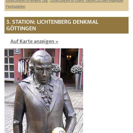
Goettingen in einem Tag
,
Goettingen in fuenf Tagen zu den Haendel
Festspielen
3. STATION: LICHTENBERG DENKMAL
GÖTTINGEN
Auf Karte anzeigen »