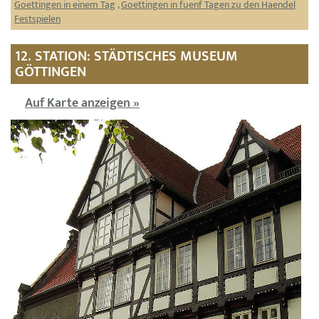
Goettingen in einem Tag
,
Goettingen in fuenf Tagen zu den Haendel
Festspielen
12. STATION: STÄDTISCHES MUSEUM
GÖTTINGEN
Auf Karte anzeigen »