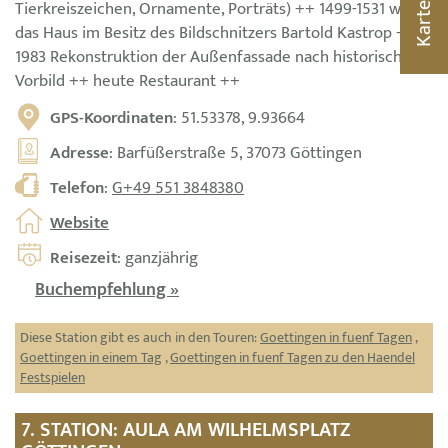
Tierkreiszeichen, Ornamente, Porträts) ++ 1499-1531 war
Karte
das Haus im Besitz des Bildschnitzers Bartold Kastrop ++
1983 Rekonstruktion der Außenfassade nach historischem
Vorbild ++ heute Restaurant ++
GPS-Koordinaten
: 51.53378, 9.93664
Adresse
: Barfüßerstraße 5, 37073 Göttingen
Telefon
:
G+49 551 3848380
Website
Reisezeit
: ganzjährig
Buchempfehlung »
Diese Station gibt es auch in den Touren:
Goettingen in fuenf Tagen
,
Goettingen in einem Tag
,
Goettingen in fuenf Tagen zu den Haendel
Festspielen
7. STATION: AULA AM WILHELMSPLATZ