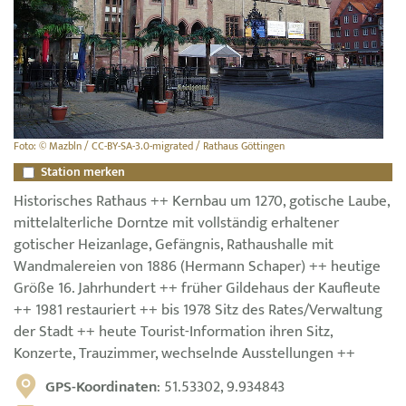
Foto: © Mazbln / CC-BY-SA-3.0-migrated / Rathaus Göttingen
Station merken
Historisches Rathaus ++ Kernbau um 1270, gotische Laube,
mittelalterliche Dorntze mit vollständig erhaltener
gotischer Heizanlage, Gefängnis, Rathaushalle mit
Wandmalereien von 1886 (Hermann Schaper) ++ heutige
Größe 16. Jahrhundert ++ früher Gildehaus der Kaufleute
++ 1981 restauriert ++ bis 1978 Sitz des Rates/Verwaltung
der Stadt ++ heute Tourist-Information ihren Sitz,
Konzerte, Trauzimmer, wechselnde Ausstellungen ++
GPS-Koordinaten
: 51.53302, 9.934843