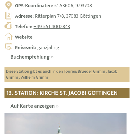
GPS-Koordinaten
: 51.53606, 9.93708
Adresse
: Ritterplan 7/8, 37083 Göttingen
Telefon
:
+49 551 4002843
Website
Reisezeit
: ganzjährig
Buchempfehlung »
Diese Station gibt es auch in den Touren:
Brueder Grimm
,
Jacob
Grimm
,
Wilhelm Grimm
13. STATION: KIRCHE ST. JACOBI GÖTTINGEN
Auf Karte anzeigen »