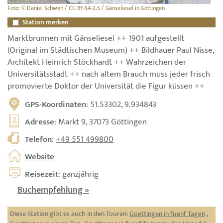
Foto: © Daniel Schwen / CC-BY-SA-2.5 / Gänseliesel in Göttingen
Station merken
Marktbrunnen mit Gänseliesel ++ 1901 aufgestellt
(Original im Städtischen Museum) ++ Bildhauer Paul Nisse,
Architekt Heinrich Stöckhardt ++ Wahrzeichen der
Universitätsstadt ++ nach altem Brauch muss jeder frisch
promovierte Doktor der Universität die Figur küssen ++
GPS-Koordinaten
: 51.53302, 9.934843
Adresse
: Markt 9, 37073 Göttingen
Telefon
:
+49 551 499800
Website
Reisezeit
: ganzjährig
Buchempfehlung »
Diese Station gibt es auch in den Touren:
Goettingen in fuenf Tagen
,