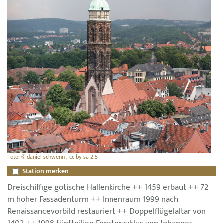
Foto: © daniel schwenn , cc by-sa 2.5
Station merken
Dreischiffige gotische Hallenkirche ++ 1459 erbaut ++ 72
m hoher Fassadenturm ++ Innenraum 1999 nach
Renaissancevorbild restauriert ++ Doppelflügelaltar von