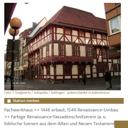
Foto: © longbow4u / wikipedia / Göttingen - Junkerschänke in Jüdenstrasse
Station merken
Fachwerkhaus ++ 1446 erbaut, 1549 Renaissance-Umbau
++ farbige Renaissance-Fassadenschnitzerein (a. u.
biblische Szenen aus dem Alten und Neuen Testament,