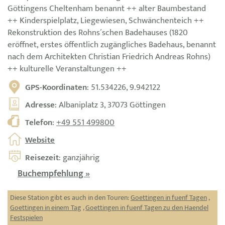
Göttingens Cheltenham benannt ++ alter Baumbestand
++ Kinderspielplatz, Liegewiesen, Schwänchenteich ++
Rekonstruktion des Rohns´schen Badehauses (1820
eröffnet, erstes öffentlich zugängliches Badehaus, benannt
nach dem Architekten Christian Friedrich Andreas Rohns)
++ kulturelle Veranstaltungen ++
GPS-Koordinaten
: 51.534226, 9.942122
Adresse
: Albaniplatz 3, 37073 Göttingen
Telefon
:
+49 551 499800
Website
Reisezeit
: ganzjährig
Buchempfehlung »
Diese Station gibt es auch in den Touren:
Goettingen in fuenf Tagen
,
Goettingen in einem Tag
,
Goettingen in fuenf Tagen zu den Haendel
Festspielen