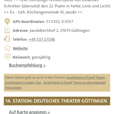
1402 ++ 1998 fünfteilige Fensterzyklus von Johannes
Schreiter (übersetzt den 22. Psalm in Farbe, Linie und Licht)
++ Ev. - luth. Kirchengemeinde St. Jacobi ++
GPS-Koordinaten
: 51.5352, 9.9357
Adresse
: Jacobikirchhof 2, 37073 Göttingen
Telefon
:
+49 551 57596
Website
Reisezeit
: ganzjährig
Buchempfehlung »
Diese Station gibt es auch in den Touren:
Goettingen in fuenf Tagen
,
Goettingen in einem Tag
,
Goettingen in fuenf Tagen zu den Haendel
Festspielen
14. STATION: DEUTSCHES THEATER GÖTTINGEN
Auf Karte anzeigen »