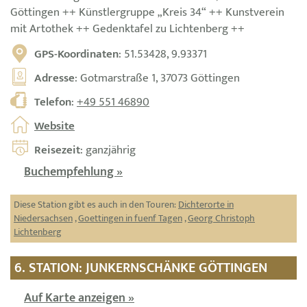
Göttingen ++ Künstlergruppe „Kreis 34“ ++ Kunstverein
mit Artothek ++ Gedenktafel zu Lichtenberg ++
GPS-Koordinaten
: 51.53428, 9.93371
Adresse
: Gotmarstraße 1, 37073 Göttingen
Telefon
:
+49 551 46890
Website
Reisezeit
: ganzjährig
Buchempfehlung »
Diese Station gibt es auch in den Touren:
Dichterorte in
Niedersachsen
,
Goettingen in fuenf Tagen
,
Georg Christoph
Lichtenberg
6. STATION: JUNKERNSCHÄNKE GÖTTINGEN
Auf Karte anzeigen »