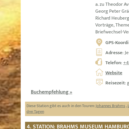
a. zu Theodor Av
Georg Peter Grä
Richard Heuberge
Vorträge, Them
Briefwechsel-Ver
GPS-Koordi
Adresse
: J
Telefon
:
+4
Website
Reisezeit
: 
Buchempfehlung »
Diese Station gibt es auch in den Touren:
Johannes Brahms
,
drei Tagen
4. STATION: BRAHMS MUSEUM HAMBUR