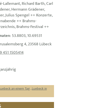
é-Lallemant, Richard Barth, Carl
dener, Hermann Grädener,
r, Julius Spengel ++ Konzerte,
enabende ++ Brahms-
zeichnis, Brahms-Festival ++
naten
: 53.8803, 10.69531
erusalemsberg 4, 23568 Lübeck
9 451 1505414
ganzjährig
Luebeck an einem Tag
,
Luebeck in
G