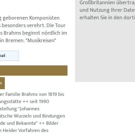
Großbritannien übertra
und Nutzung Ihrer Dat
erhalten Sie in den dor
rg geborenen Komponisten
 besonders verehrt. Die Tour
s Brahms beginnt nördlich im
n Bremen. *Musikreisen*
ail
n
er Familie Brahms von 1819 bis
ungsstätte ++ seit 1990
tellung "Johannes
tsche Wurzeln und Bindungen
nde und Bekannte" ++ Bilder
n Heider Vorfahren des