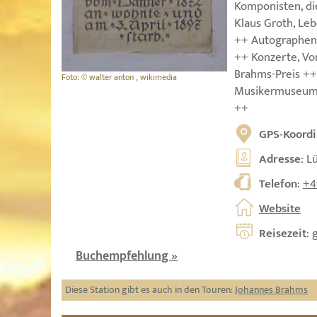
Komponisten, di
Klaus Groth, Le
++ Autographen 
++ Konzerte, Vo
Brahms-Preis ++
Foto: © walter anton , wikimedia
Musikermuseum 
++
GPS-Koordi
Adresse
: L
Telefon
:
+4
Website
Reisezeit
: 
Buchempfehlung »
Diese Station gibt es auch in den Touren:
Johannes Brahms