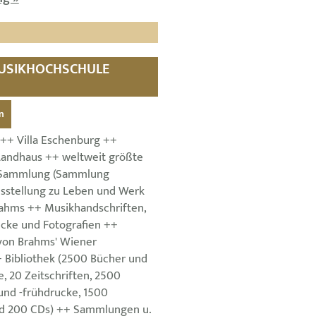
 MUSIKHOCHSCHULE
n
++ Villa Eschenburg ++
 Landhaus ++ weltweit größte
-Sammlung (Sammlung
sstellung zu Leben und Werk
ahms ++ Musikhandschriften,
ucke und Fotografien ++
von Brahms' Wiener
Bibliothek (2500 Bücher und
, 20 Zeitschriften, 2500
und -frühdrucke, 1500
nd 200 CDs) ++ Sammlungen u.