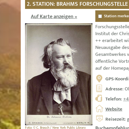
2. STATION: BRAHMS FORSCHUNGSTELLE 
Auf Karte anzeigen »
Station merke
Forschungsstell
Institut der Chri
++ erarbeitet wir
Neuausgabe des
Gesamtwerkes v
öffentliche Vor
auf der Homepa
GPS-Koordi
Adresse
: O
Telefon
:
+4
Website
Reisezeit
: 
Buchempfehlun
Foto: © C. Brasch / New York Public Library