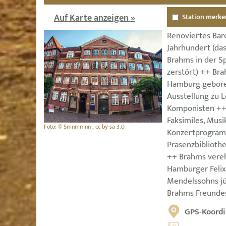
Auf Karte anzeigen »
Station merke
Renoviertes Bar
Jahrhundert (da
Brahms in der S
zerstört) ++ Br
Hamburg gebore
Ausstellung zu 
Komponisten ++ 
Faksimiles, Musik
Foto: © Smnmmnn , cc by-sa 3.0
Konzertprogram
Präsenzbiblioth
++ Brahms vere
Hamburger Felix
Mendelssohns jü
Brahms Freunde
GPS-Koordi