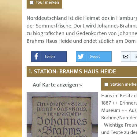
Tour merken
Norddeutschland ist die Heimat des in Hambu
der Sommerfrische. Dort wird Johannes Brahms
zu biografischen und Gedenkorten von Johanne
Brahms Haus Heide und endet südlich am Dom i
teilen
tweet
m
1. STATION: BRAHMS HAUS HEIDE
Auf Karte anzeigen »
Station merke
Haus im Besitz d
1887 ++ Erinner
Museum ++ Auss
Brahms/Norddeu
- Wichtige Freu
und Texte zu de