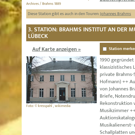
Archives / Brahms 1889
Diese Station gibt es auch in den Touren:
Johannes Brahms
3. STATION: BRAHMS INSTITUT AN DER
LÜBECK
Auf Karte anzeigen »
Station merke
1990 gegründet 
klassizistisches
private Brahms
Hofmann) ++ Au
von Johannes Br
Briefe, Notendr
Rekonstruktion 
Foto: © kresspahl , wikimedia
Musikzimmer ++ 
Auktionskataloge
Musikalienerst- 
Schallplatten u