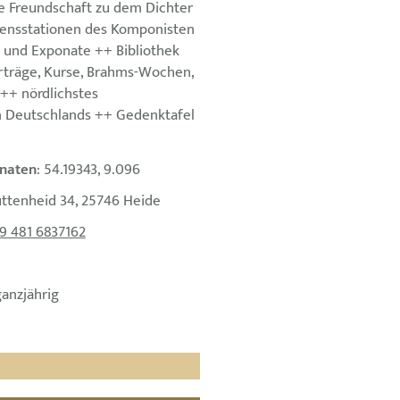
e Freundschaft zu dem Dichter
bensstationen des Komponisten
und Exponate ++ Bibliothek
rträge, Kurse, Brahms-Wochen,
++ nördlichstes
Deutschlands ++ Gedenktafel
naten
: 54.19343, 9.096
üttenheid 34, 25746 Heide
9 481 6837162
ganzjährig