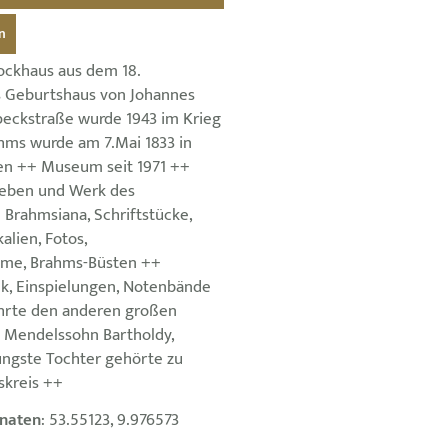
n
ockhaus aus dem 18.
s Geburtshaus von Johannes
peckstraße wurde 1943 im Krieg
ahms wurde am 7.Mai 1833 in
n ++ Museum seit 1971 ++
Leben und Werk des
Brahmsiana, Schriftstücke,
alien, Fotos,
me, Brahms-Büsten ++
ek, Einspielungen, Notenbände
hrte den anderen großen
 Mendelssohn Bartholdy,
ngste Tochter gehörte zu
skreis ++
naten
: 53.55123, 9.976573