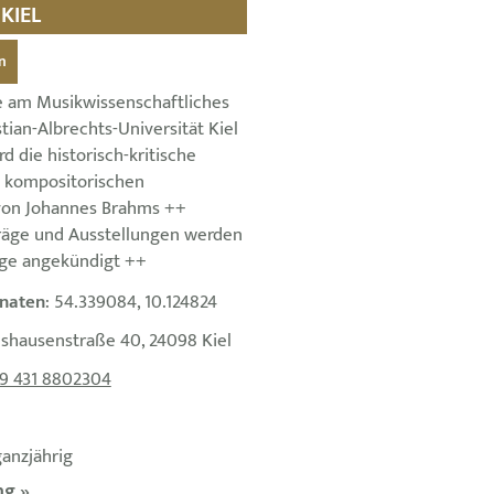
KIEL
n
e am Musikwissenschaftliches
stian-Albrechts-Universität Kiel
d die historisch-kritische
 kompositorischen
on Johannes Brahms ++
träge und Ausstellungen werden
ge angekündigt ++
naten
: 54.339084, 10.124824
lshausenstraße 40, 24098 Kiel
9 431 8802304
ganzjährig
g »