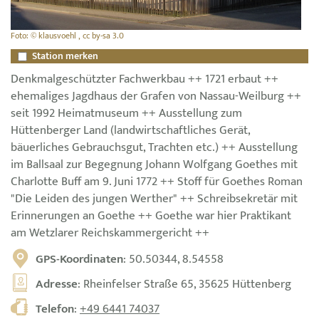
Foto: © klausvoehl , cc by-sa 3.0
Station merken
Denkmalgeschützter Fachwerkbau ++ 1721 erbaut ++
ehemaliges Jagdhaus der Grafen von Nassau-Weilburg ++
seit 1992 Heimatmuseum ++ Ausstellung zum
Hüttenberger Land (landwirtschaftliches Gerät,
bäuerliches Gebrauchsgut, Trachten etc.) ++ Ausstellung
im Ballsaal zur Begegnung Johann Wolfgang Goethes mit
Charlotte Buff am 9. Juni 1772 ++ Stoff für Goethes Roman
"Die Leiden des jungen Werther" ++ Schreibsekretär mit
Erinnerungen an Goethe ++ Goethe war hier Praktikant
am Wetzlarer Reichskammergericht ++
GPS-Koordinaten
: 50.50344, 8.54558
Adresse
: Rheinfelser Straße 65, 35625 Hüttenberg
Telefon
:
+49 6441 74037