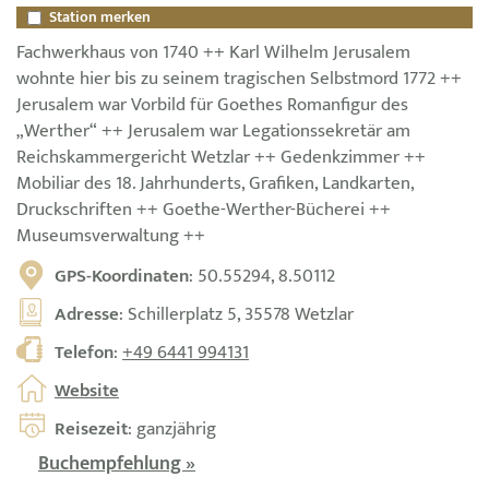
Station merken
Fachwerkhaus von 1740 ++ Karl Wilhelm Jerusalem
wohnte hier bis zu seinem tragischen Selbstmord 1772 ++
Jerusalem war Vorbild für Goethes Romanfigur des
„Werther“ ++ Jerusalem war Legationssekretär am
Reichskammergericht Wetzlar ++ Gedenkzimmer ++
Mobiliar des 18. Jahrhunderts, Grafiken, Landkarten,
Druckschriften ++ Goethe-Werther-Bücherei ++
Museumsverwaltung ++
GPS-Koordinaten
: 50.55294, 8.50112
Adresse
: Schillerplatz 5, 35578 Wetzlar
Telefon
:
+49 6441 994131
Website
Reisezeit
: ganzjährig
Buchempfehlung »