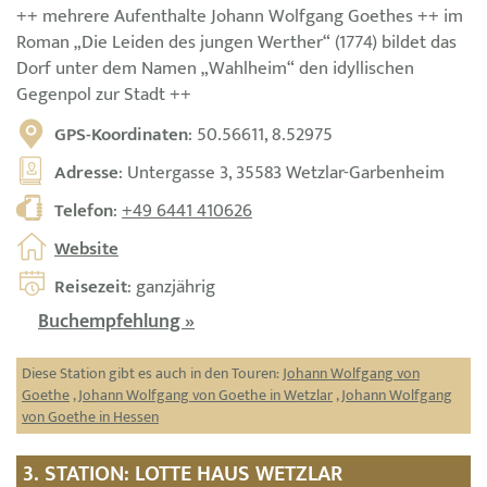
++ mehrere Aufenthalte Johann Wolfgang Goethes ++ im
Roman „Die Leiden des jungen Werther“ (1774) bildet das
Dorf unter dem Namen „Wahlheim“ den idyllischen
Gegenpol zur Stadt ++
GPS-Koordinaten
: 50.56611, 8.52975
Adresse
: Untergasse 3, 35583 Wetzlar-Garbenheim
Telefon
:
+49 6441 410626
Website
Reisezeit
: ganzjährig
Buchempfehlung »
Diese Station gibt es auch in den Touren:
Johann Wolfgang von
Goethe
,
Johann Wolfgang von Goethe in Wetzlar
,
Johann Wolfgang
von Goethe in Hessen
3. STATION: LOTTE HAUS WETZLAR