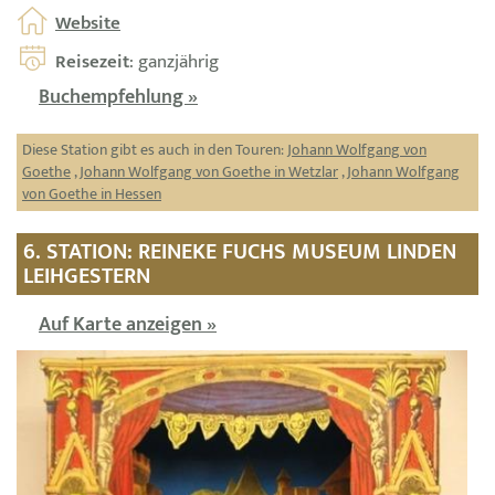
Website
Reisezeit
: ganzjährig
Buchempfehlung »
Diese Station gibt es auch in den Touren:
Johann Wolfgang von
Goethe
,
Johann Wolfgang von Goethe in Wetzlar
,
Johann Wolfgang
von Goethe in Hessen
6. STATION: REINEKE FUCHS MUSEUM LINDEN
LEIHGESTERN
Auf Karte anzeigen »