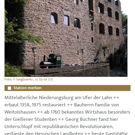
Foto: © longbow4u , cc by-sa 3.0
Station merken
Mittelalterliche Niederungsburg am Ufer der Lahn ++
erbaut 1358, 1975 restauriert ++ Bauherrn Familie von
Weitolshausen ++ ab 1760 bekanntes Wirtshaus besonders
der Gießener Studenten ++ Georg Büchner fand hier
Unterschlupf mit republikanischen Revolutionären,
verfasste den Hessischen Landboten ++ heute Gaststätte