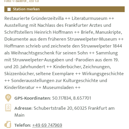
Foto: © daderot , cc0 1.0
Station merken
Restaurierte Gründerzeitvilla ++ Literaturmuseum ++
Ausstellung mit Nachlass des Frankfurter Arztes und
Schriftstellers Heinrich Hoffmann ++ Briefe, Manuskripte,
Dokumente aus dem früheren Struwwelpeter-Museum ++
Hoffmann schrieb und zeichnete den Struwwelpeter 1844
als Weihnachtsgeschenk für seinen Sohn ++ Sammlung
mit Struwwelpeter-Ausgaben und -Parodien aus dem 19.
und 20. Jahrhundert ++ Kinderbücher, Zeichnungen,
Skizzenbücher, seltene Exemplare ++ Wirkungsgeschichte
++ Sonderausstellungen zur Kulturgeschichte und
Kinderliteratur ++ Museumsladen ++
GPS-Koordinaten
: 50.117834, 8.657701
Adresse
: Schubertstraße 20, 60325 Frankfurt am
Main
Telefon
:
+49 69 747969