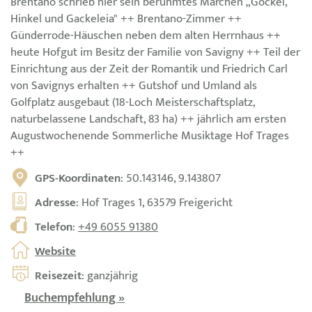
Brentano schrieb hier sein berühmtes Märchen „Gockel,
Hinkel und Gackeleia" ++ Brentano-Zimmer ++
Günderrode-Häuschen neben dem alten Herrnhaus ++
heute Hofgut im Besitz der Familie von Savigny ++ Teil der
Einrichtung aus der Zeit der Romantik und Friedrich Carl
von Savignys erhalten ++ Gutshof und Umland als
Golfplatz ausgebaut (18-Loch Meisterschaftsplatz,
naturbelassene Landschaft, 83 ha) ++ jährlich am ersten
Augustwochenende Sommerliche Musiktage Hof Trages
++
GPS-Koordinaten
: 50.143146, 9.143807
Adresse
: Hof Trages 1, 63579 Freigericht
Telefon
:
+49 6055 91380
Website
Reisezeit
: ganzjährig
Buchempfehlung »