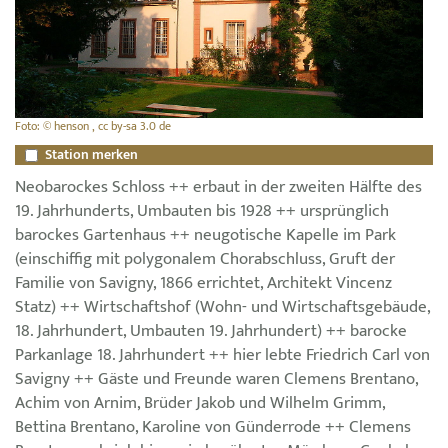
Foto: © henson , cc by-sa 3.0 de
Station merken
Neobarockes Schloss ++ erbaut in der zweiten Hälfte des
19. Jahrhunderts, Umbauten bis 1928 ++ ursprünglich
barockes Gartenhaus ++ neugotische Kapelle im Park
(einschiffig mit polygonalem Chorabschluss, Gruft der
Familie von Savigny, 1866 errichtet, Architekt Vincenz
Statz) ++ Wirtschaftshof (Wohn- und Wirtschaftsgebäude,
18. Jahrhundert, Umbauten 19. Jahrhundert) ++ barocke
Parkanlage 18. Jahrhundert ++ hier lebte Friedrich Carl von
Savigny ++ Gäste und Freunde waren Clemens Brentano,
Achim von Arnim, Brüder Jakob und Wilhelm Grimm,
Bettina Brentano, Karoline von Günderrode ++ Clemens