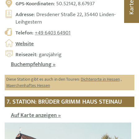
GPS-Koordinaten
: 50.52142, 8.67937
Karte
Adresse
: Dresdener Straße 22, 35440 Linden-
Leihgestern
Telefon
:
+49 6403 64901
Website
Reisezeit
: ganzjährig
Buchempfehlung »
Diese Station gibt es auch in den Touren:
Dichterorte in Hessen
,
Maerchenhaftes Hessen
7. STATION: BRÜDER GRIMM HAUS STEINAU
Auf Karte anzeigen »