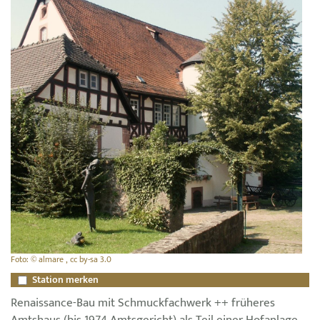
Foto: © almare , cc by-sa 3.0
Station merken
Renaissance-Bau mit Schmuckfachwerk ++ früheres
Amtshaus (bis 1974 Amtsgericht) als Teil einer Hofanlage