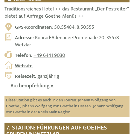
Traditionsreiches Hotel ++ das Restaurant „Der Postreiter“
bietet auf Anfrage Goethe-Menüs ++
GPS-Koordinaten
: 50.55484, 8.50555
Adresse
: Konrad-Adenauer-Promenade 20, 35578
Wetzlar
Telefon
:
+49 6441 9030
Website
Reisezeit
: ganzjährig
Buchempfehlung »
Diese Station gibt es auch in den Touren:
Johann Wolfgang von
Goethe
,
Johann Wolfgang von Goethe in Hessen
,
Johann Wolfgang
von Goethe in der Rhein Main Region
7. STATION: FÜHRUNGEN AUF GOETHES