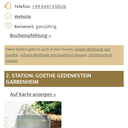
Telefon
:
+49 6441 410626
Website
Reisezeit
: ganzjährig
Buchempfehlung »
Diese Station gibt es auch in den Touren:
Johann Wolfgang von
Goethe
,
Johann Wolfgang von Goethe in Hessen
,
Dichterorte in
Hessen
2. STATION: GOETHE GEDENKSTEIN
GARBENHEIM
Auf Karte anzeigen »