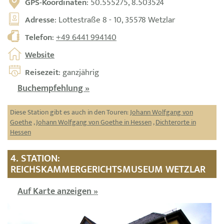
GPS-Koordinaten
: 50.555275, 8.503524
Adresse
: Lottestraße 8 - 10, 35578 Wetzlar
Telefon
:
+49 6441 994140
Website
Reisezeit
: ganzjährig
Buchempfehlung »
Diese Station gibt es auch in den Touren:
Johann Wolfgang von
Goethe
,
Johann Wolfgang von Goethe in Hessen
,
Dichterorte in
Hessen
4. STATION:
REICHSKAMMERGERICHTSMUSEUM WETZLAR
Auf Karte anzeigen »