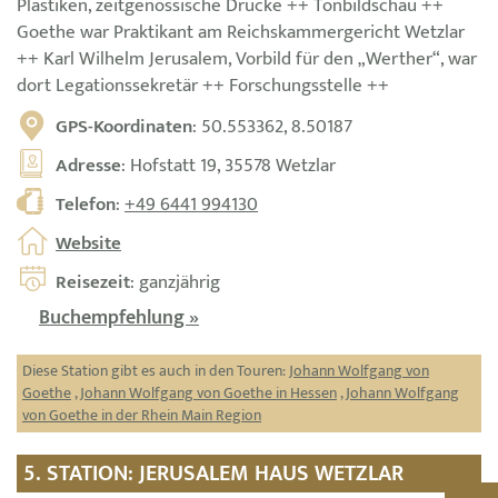
Plastiken, zeitgenössische Drucke ++ Tonbildschau ++
Goethe war Praktikant am Reichskammergericht Wetzlar
++ Karl Wilhelm Jerusalem, Vorbild für den „Werther“, war
dort Legationssekretär ++ Forschungsstelle ++
GPS-Koordinaten
: 50.553362, 8.50187
Adresse
: Hofstatt 19, 35578 Wetzlar
Telefon
:
+49 6441 994130
Website
Reisezeit
: ganzjährig
Buchempfehlung »
Diese Station gibt es auch in den Touren:
Johann Wolfgang von
Goethe
,
Johann Wolfgang von Goethe in Hessen
,
Johann Wolfgang
von Goethe in der Rhein Main Region
5. STATION: JERUSALEM HAUS WETZLAR