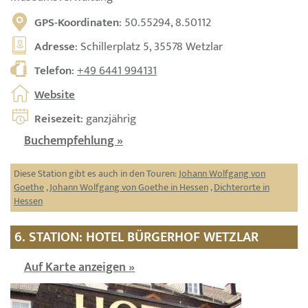
GPS-Koordinaten
: 50.55294, 8.50112
Adresse
: Schillerplatz 5, 35578 Wetzlar
Telefon
:
+49 6441 994131
Website
Reisezeit
: ganzjährig
Buchempfehlung »
Diese Station gibt es auch in den Touren:
Johann Wolfgang von
Goethe
,
Johann Wolfgang von Goethe in Hessen
,
Dichterorte in
Hessen
6. STATION: HOTEL BÜRGERHOF WETZLAR
Auf Karte anzeigen »