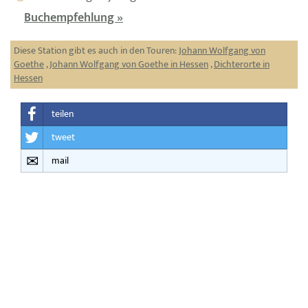
Buchempfehlung »
Diese Station gibt es auch in den Touren:
Johann Wolfgang von
Goethe
,
Johann Wolfgang von Goethe in Hessen
,
Dichterorte in
Hessen
teilen
tweet
mail