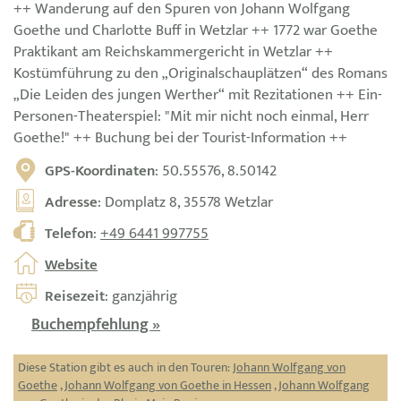
++ Wanderung auf den Spuren von Johann Wolfgang
Goethe und Charlotte Buff in Wetzlar ++ 1772 war Goethe
Praktikant am Reichskammergericht in Wetzlar ++
Kostümführung zu den „Originalschauplätzen“ des Romans
„Die Leiden des jungen Werther“ mit Rezitationen ++ Ein-
Personen-Theaterspiel: "Mit mir nicht noch einmal, Herr
Goethe!" ++ Buchung bei der Tourist-Information ++
GPS-Koordinaten
: 50.55576, 8.50142
Adresse
: Domplatz 8, 35578 Wetzlar
Telefon
:
+49 6441 997755
Website
Reisezeit
: ganzjährig
Buchempfehlung »
Diese Station gibt es auch in den Touren:
Johann Wolfgang von
Goethe
,
Johann Wolfgang von Goethe in Hessen
,
Johann Wolfgang