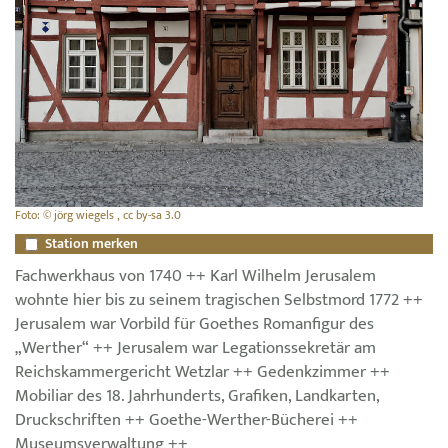
Foto: © jörg wiegels , cc by-sa 3.0
Station merken
Fachwerkhaus von 1740 ++ Karl Wilhelm Jerusalem
wohnte hier bis zu seinem tragischen Selbstmord 1772 ++
Jerusalem war Vorbild für Goethes Romanfigur des
„Werther“ ++ Jerusalem war Legationssekretär am
Reichskammergericht Wetzlar ++ Gedenkzimmer ++
Mobiliar des 18. Jahrhunderts, Grafiken, Landkarten,
Druckschriften ++ Goethe-Werther-Bücherei ++
Museumsverwaltung ++