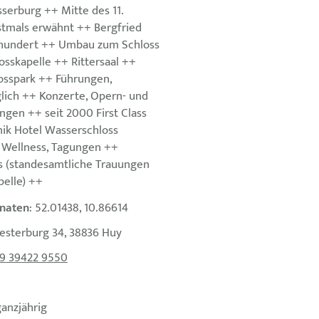
erburg ++ Mitte des 11.
stmals erwähnt ++ Bergfried
rhundert ++ Umbau zum Schloss
osskapelle ++ Rittersaal ++
losspark ++ Führungen,
lich ++ Konzerte, Opern- und
ngen ++ seit 2000 First Class
ik Hotel Wasserschloss
 Wellness, Tagungen ++
s (standesamtliche Trauungen
pelle) ++
naten
: 52.01438, 10.86614
esterburg 34, 38836 Huy
9 39422 9550
ganzjährig