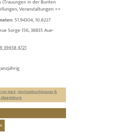
s (Trauungen in der Bunten
ellungen, Veranstaltungen ++
naten
: 51.94304, 10.8227
eue Sorge 156, 38835 Aue-
9 39458 4721
ganzjährig
n im Harz
,
Hochzeitsschloesser &
on Magdeburg
n