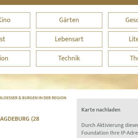
Kino
Gärten
Gesc
st
Lebensart
Lit
ion
Technik
Th
LOESSER & BURGEN IN DER REGION
Karte nachladen
MAGDEBURG (28
Durch Aktivierung dies
Foundation Ihre IP-Adr