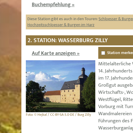
Buchempfehlung »
Diese Station gibt es auch in den Touren:
Schloesser & Burge
Hochzeitsschloesser & Burgen im Harz
2. STATION: WASSERBURG ZILLY
Auf Karte anzeigen »
Station merke
Mittelalterlich
14. Jahrhundert
im 17. Jahrhunde
Großgut ausgeb
Wirtschafts-, W
Westflügel, Ritte
Vorburg mit Tur
Wandmalereien 
Foto: © Hejkal / CC-BY-SA-3.0-DE / Burg Zilly
Führungen des F
Wasserburganlage