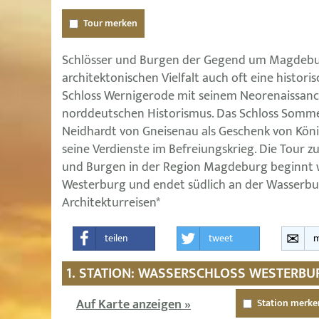
Tour merken
Schlösser und Burgen der Gegend um Magdebu
architektonischen Vielfalt auch oft eine histori
Schloss Wernigerode mit seinem Neorenaissanc
norddeutschen Historismus. Das Schloss Somme
Neidhardt von Gneisenau als Geschenk von König 
seine Verdienste im Befreiungskrieg. Die Tour 
und Burgen in der Region Magdeburg beginnt 
Westerburg und endet südlich an der Wasserbur
Architekturreisen*
teilen
tweet
m
1. STATION: WASSERSCHLOSS WESTERBU
Auf Karte anzeigen »
Station merke