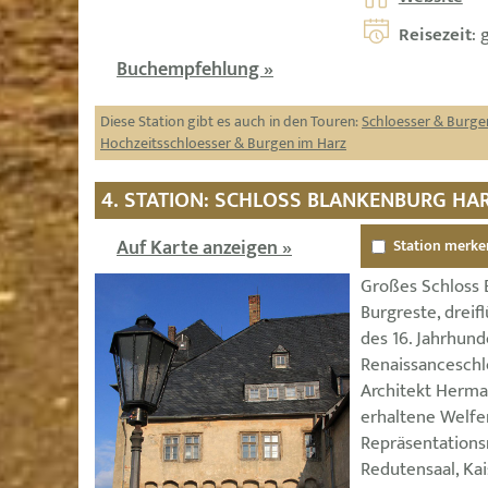
Reisezeit
: 
Buchempfehlung »
Diese Station gibt es auch in den Touren:
Schloesser & Burge
Hochzeitsschloesser & Burgen im Harz
4. STATION: SCHLOSS BLANKENBURG HA
Auf Karte anzeigen »
Station merke
Großes Schloss 
Burgreste, dreif
des 16. Jahrhun
Renaissanceschl
Architekt Herma
erhaltene Welfe
Repräsentations
Redutensaal, Kai