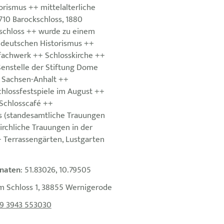
orismus ++ mittelalterliche
710 Barockschloss, 1880
schloss ++ wurde zu einem
ddeutschen Historismus ++
achwerk ++ Schlosskirche ++
nstelle der Stiftung Dome
n Sachsen-Anhalt ++
hlossfestspiele im August ++
Schlosscafé ++
s (standesamtliche Trauungen
irchliche Trauungen in der
+ Terrassengärten, Lustgarten
naten
: 51.83026, 10.79505
m Schloss 1, 38855 Wernigerode
9 3943 553030