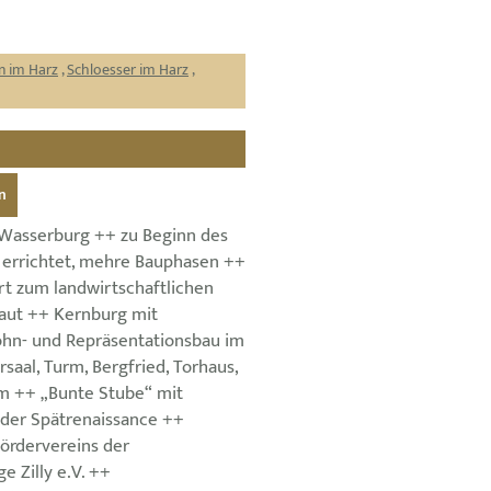
n im Harz
,
Schloesser im Harz
,
n
e Wasserburg ++ zu Beginn des
s errichtet, mehre Bauphasen ++
rt zum landwirtschaftlichen
aut ++ Kernburg mit
ohn- und Repräsentationsbau im
rsaal, Turm, Bergfried, Torhaus,
m ++ „Bunte Stube“ mit
der Spätrenaissance ++
ördervereins der
 Zilly e.V. ++