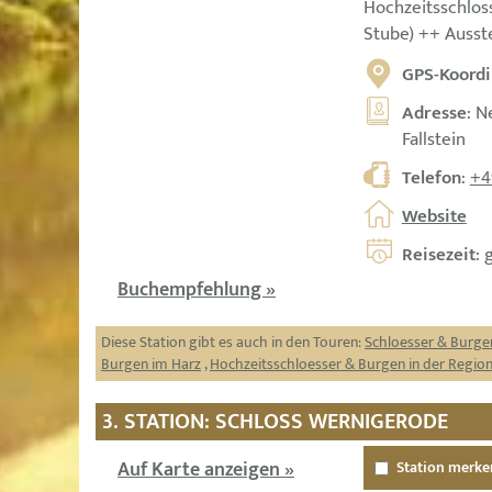
Hochzeitsschlos
Stube) ++ Ausst
GPS-Koordi
Adresse
: N
Fallstein
Telefon
:
+4
Website
Reisezeit
: 
Buchempfehlung »
Diese Station gibt es auch in den Touren:
Schloesser & Burge
Burgen im Harz
,
Hochzeitsschloesser & Burgen in der Regi
3. STATION: SCHLOSS WERNIGERODE
Auf Karte anzeigen »
Station merke