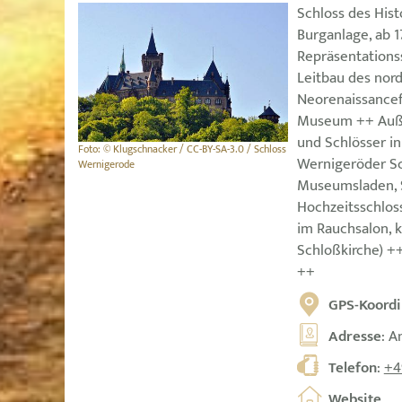
Schloss des Hist
Burganlage, ab 1
Repräsentations
Leitbau des nor
Neorenaissancef
Museum ++ Auße
und Schlösser i
Foto: © Klugschnacker / CC-BY-SA-3.0 / Schloss
Wernigeröder Sc
Wernigerode
Museumsladen, 
Hochzeitsschlos
im Rauchsalon, k
Schloßkirche) +
++
GPS-Koordi
Adresse
: A
Telefon
:
+4
Website