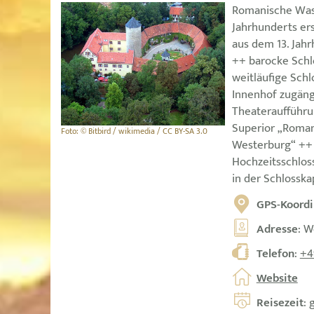
Romanische Wass
Jahrhunderts er
aus dem 13. Jah
++ barocke Schl
weitläufige Sch
Innenhof zugäng
Theateraufführu
Superior „Roman
Foto: © Bitbird / wikimedia / CC BY-SA 3.0
Westerburg“ ++
Hochzeitsschlos
in der Schlosska
GPS-Koordi
Adresse
: W
Telefon
:
+4
Website
Reisezeit
: 