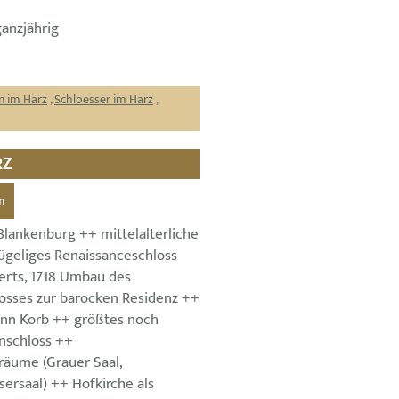
ganzjährig
n im Harz
,
Schloesser im Harz
,
RZ
n
Blankenburg ++ mittelalterliche
lügeliges Renaissanceschloss
derts, 1718 Umbau des
osses zur barocken Residenz ++
nn Korb ++ größtes noch
nschloss ++
räume (Grauer Saal,
sersaal) ++ Hofkirche als