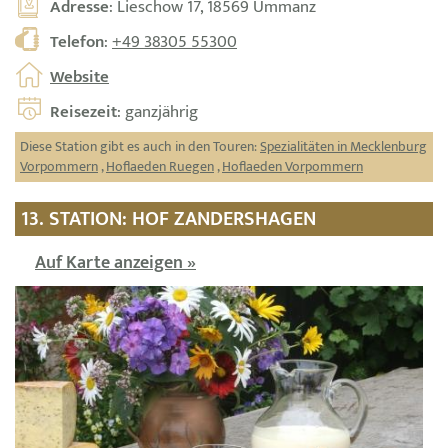
Adresse
: Lieschow 17, 18569 Ummanz
Telefon
:
+49 38305 55300
Website
Reisezeit
: ganzjährig
Diese Station gibt es auch in den Touren:
Spezialitäten in Mecklenburg
Vorpommern
,
Hoflaeden Ruegen
,
Hoflaeden Vorpommern
13. STATION: HOF ZANDERSHAGEN
Auf Karte anzeigen »