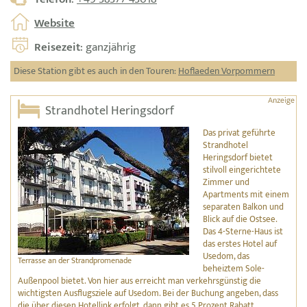
Website
Reisezeit
: ganzjährig
Diese Station gibt es auch in den Touren:
Hoflaeden Vorpommern
Strandhotel Heringsdorf
Das privat geführte
Strandhotel
Heringsdorf bietet
stilvoll eingerichtete
Zimmer und
Apartments mit einem
separaten Balkon und
Blick auf die Ostsee.
Das 4-Sterne-Haus ist
das erstes Hotel auf
Usedom, das
Terrasse an der Strandpromenade
beheiztem Sole-
Außenpool bietet. Von hier aus erreicht man verkehrsgünstig die
wichtigsten Ausflugsziele auf Usedom. Bei der Buchung angeben, dass
die über diesen Hotellink erfolgt, dann gibt es 5 Prozent Rabatt.