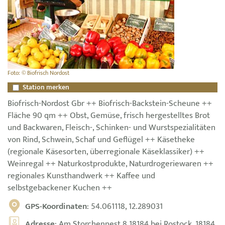
Foto: © Biofrisch Nordost
Station merken
Biofrisch-Nordost Gbr ++ Biofrisch-Backstein-Scheune ++
Fläche 90 qm ++ Obst, Gemüse, frisch hergestelltes Brot
und Backwaren, Fleisch-, Schinken- und Wurstspezialitäten
von Rind, Schwein, Schaf und Geflügel ++ Käsetheke
(regionale Käsesorten, überregionale Käseklassiker) ++
Weinregal ++ Naturkostprodukte, Naturdrogeriewaren ++
regionales Kunsthandwerk ++ Kaffee und
selbstgebackener Kuchen ++
GPS-Koordinaten
: 54.061118, 12.289031
Adresse
: Am Storchennest 8 18184 bei Rostock, 18184