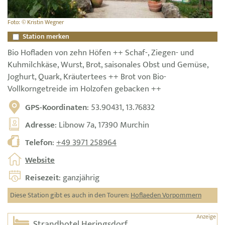
Foto: © Kristin Wegner
Station merken
Bio Hofladen von zehn Höfen ++ Schaf-, Ziegen- und
Kuhmilchkäse, Wurst, Brot, saisonales Obst und Gemüse,
Joghurt, Quark, Kräutertees ++ Brot von Bio-
Vollkorngetreide im Holzofen gebacken ++
GPS-Koordinaten
: 53.90431, 13.76832
Adresse
: Libnow 7a, 17390 Murchin
Telefon
:
+49 3971 258964
Website
Reisezeit
: ganzjährig
Diese Station gibt es auch in den Touren:
Hoflaeden Vorpommern
Strandhotel Heringsdorf