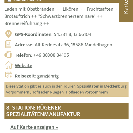
Karte
Laden mit Obstbränden ++ Likören ++ Fruchtsäften ++
Brotauftrich ++ "Schwarzbrennerseminare" ++
Brennereiführung ++
GPS-Koordinaten
: 54.33118, 13.66104
Adresse
: Alt Reddevitz 36, 18586 Middelhagen
Telefon
:
+49 38308 34105
Website
Reisezeit
: ganzjährig
Diese Station gibt es auch in den Touren:
Spezialitäten in Mecklenburg
Vorpommern
,
Hoflaeden Ruegen
,
Hoflaeden Vorpommern
8. STATION: RÜGENER
SPEZIALITÄTENMANUFAKTUR
Auf Karte anzeigen »