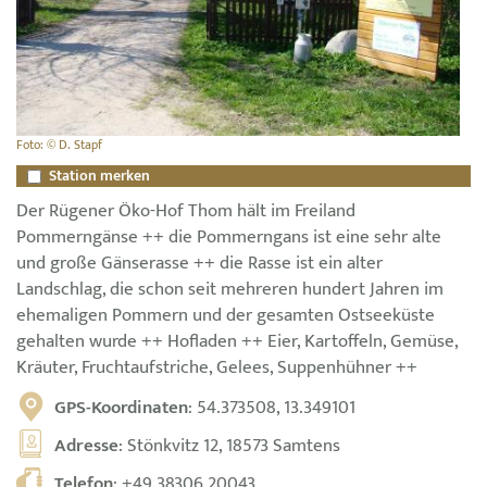
Foto: © D. Stapf
Station merken
Der Rügener Öko-Hof Thom hält im Freiland
Pommerngänse ++ die Pommerngans ist eine sehr alte
und große Gänserasse ++ die Rasse ist ein alter
Landschlag, die schon seit mehreren hundert Jahren im
ehemaligen Pommern und der gesamten Ostseeküste
gehalten wurde ++ Hofladen ++ Eier, Kartoffeln, Gemüse,
Kräuter, Fruchtaufstriche, Gelees, Suppenhühner ++
GPS-Koordinaten
: 54.373508, 13.349101
Adresse
: Stönkvitz 12, 18573 Samtens
Telefon
:
+49 38306 20043