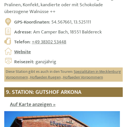
Pralinen, Konfekt, kandierte oder mit Schokolade
überzogene Walnüsse ++
GPS-Koordinaten
: 54.567661, 13.525111
Adresse
: Am Camper Bach, 18551 Baldereck
Telefon
:
+49 38302 53448
Website
Reisezeit
: ganzjährig
Diese Station gibt es auch in den Touren:
Spezialitäten in Mecklenburg
Vorpommern
,
Hoflaeden Ruegen
,
Hoflaeden Vorpommern
9. STATION: GUTSHOF ARKONA
Auf Karte anzeigen »