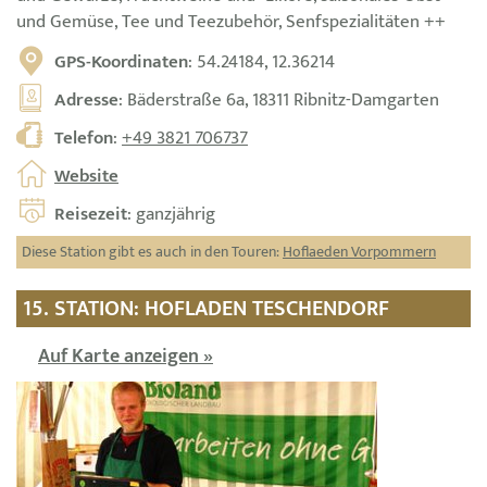
und Gemüse, Tee und Teezubehör, Senfspezialitäten ++
GPS-Koordinaten
: 54.24184, 12.36214
Adresse
: Bäderstraße 6a, 18311 Ribnitz-Damgarten
Telefon
:
+49 3821 706737
Website
Reisezeit
: ganzjährig
Diese Station gibt es auch in den Touren:
Hoflaeden Vorpommern
15. STATION: HOFLADEN TESCHENDORF
Auf Karte anzeigen »