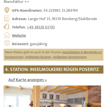
Manufaktur ++
GPS-Koordinaten
: 54.233981, 13.284194
Adresse
: Lange-Hof 31, 18519 Reinberg/Stahlbrode
Telefon
:
+49 38328 65110
Website
Reisezeit
: ganzjährig
Diese Station gibt es auch in den Touren:
Spezialitäten in Mecklenburg
Vorpommern
,
Hoflaeden Ruegen
,
Hoflaeden Vorpommern
4. STATION: INSELMOLKEREI RÜGEN POSERITZ
Auf Karte anzeigen »