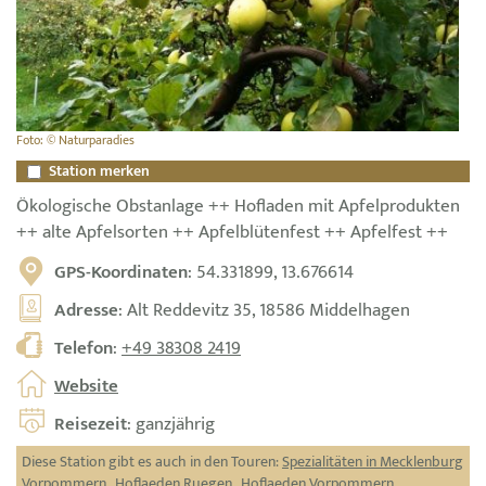
Foto: © Naturparadies
Station merken
Ökologische Obstanlage ++ Hofladen mit Apfelprodukten
++ alte Apfelsorten ++ Apfelblütenfest ++ Apfelfest ++
GPS-Koordinaten
: 54.331899, 13.676614
Adresse
: Alt Reddevitz 35, 18586 Middelhagen
Telefon
:
+49 38308 2419
Website
Reisezeit
: ganzjährig
Diese Station gibt es auch in den Touren:
Spezialitäten in Mecklenburg
Vorpommern
,
Hoflaeden Ruegen
,
Hoflaeden Vorpommern