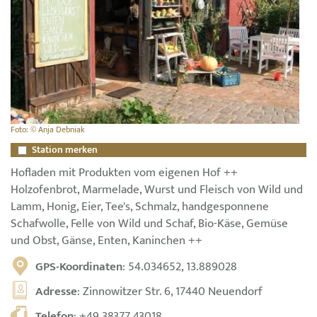
Foto: © Anja Debniak
Station merken
Hofladen mit Produkten vom eigenen Hof ++
Holzofenbrot, Marmelade, Wurst und Fleisch von Wild und
Lamm, Honig, Eier, Tee's, Schmalz, handgesponnene
Schafwolle, Felle von Wild und Schaf, Bio-Käse, Gemüse
und Obst, Gänse, Enten, Kaninchen ++
GPS-Koordinaten
: 54.034652, 13.889028
Adresse
: Zinnowitzer Str. 6, 17440 Neuendorf
Telefon
:
+49 38377 43018