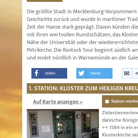
Die größte Stadt in Mecklenburg-Vorpommern bl
Geschichte zurück und wurde in maritimer Trad
Zeit der Hanse stark geprägt. Davon künden d
mit ihren wertvollen Kunstschätzen, das Kloster
Nähe der Universität oder der wiedererrichtet
Petrikirche. Die Rostock Tour beginnt südlich a
und endet nördlich in Warnemünde an der Galeri
teilen
tweet
m
1. STATION: KLOSTER ZUM HEILIGEN KR
Auf Karte anzeigen »
Station merke
Zisterzienserinn
dänische Königin
++ 1584 in ein e
Klosterkirche se