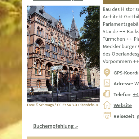
Bau des Histori
Architekt Gotthi
Parlamentsgebä
Stände ++ Backs
Türmchen ++ Pla
Mecklenburger W
des Oberlandesg
Vorpommern +
GPS-Koordi
Adresse
: W
Telefon
:
+4
Website
Foto: © Schiwago / CC-BY-SA-3.0 / Ständehaus
Reisezeit
: 
Buchempfehlung »