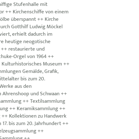
iffige Stufenhalle mit
r ++ Kirchenschiffe von einem
ölbe überspannt ++ Kirche
urch Gotthilf Ludwig Möckel
iert, erhielt dadurch im
re heutige neogotische
 ++ restaurierte und
chuke-Orgel von 1964 ++
te Kulturhistorisches Museum ++
mlungen Gemälde, Grafik,
ttelalter bis zum 20.
 Werke aus den
en Ahrenshoop und Schwaan ++
rsammlung ++ Textilsammlung
ung ++ Keramiksammlung ++
++ Kollektionen zu Handwerk
 17. bis zum 20. Jahrhundert ++
elzeugsammlung ++
 Sammlung ++