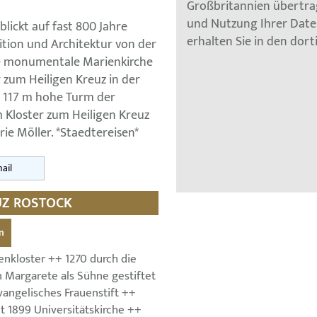
Großbritannien übertra
und Nutzung Ihrer Dat
ickt auf fast 800 Jahre
erhalten Sie in den dor
ition und Architektur von der
ie monumentale Marienkirche
 zum Heiligen Kreuz in der
e 117 m hohe Turm der
m Kloster zum Heiligen Kreuz
e Möller. *Staedtereisen*
ail
EUZ ROSTOCK
n
enkloster ++ 1270 durch die
 Margarete als Sühne gestiftet
vangelisches Frauenstift ++
it 1899 Universitätskirche ++