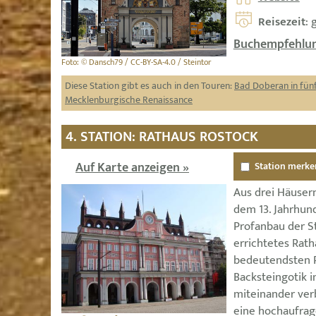
Reisezeit
: 
Buchempfehlun
Foto: © Dansch79 / CC-BY-SA-4.0 / Steintor
Diese Station gibt es auch in den Touren:
Bad Doberan in fün
Mecklenburgische Renaissance
4. STATION: RATHAUS ROSTOCK
Auf Karte anzeigen »
Station merke
Aus drei Häuser
dem 13. Jahrhund
Profanbau der St
errichtetes Rath
bedeutendsten 
Backsteingotik 
miteinander ver
eine hochaufra