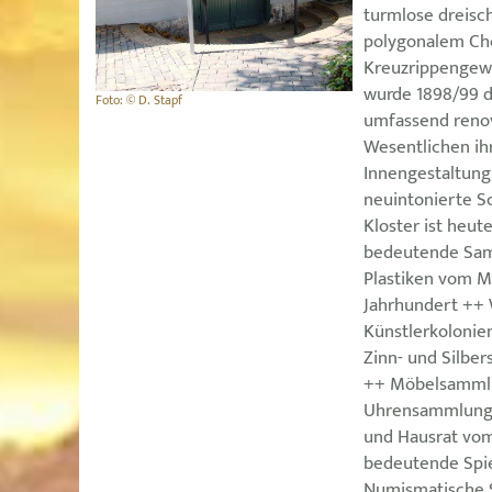
turmlose dreisch
polygonalem Cho
Kreuzrippengew
wurde 1898/99 d
Foto: © D. Stapf
umfassend renov
Wesentlichen ih
Innengestaltung
neuintonierte S
Kloster ist heu
bedeutende Sam
Plastiken vom Mi
Jahrhundert ++
Künstlerkoloni
Zinn- und Silbe
++ Möbelsamml
Uhrensammlung 
und Hausrat vom
bedeutende Spi
Numismatische