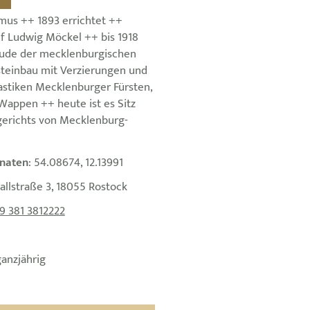
smus ++ 1893 errichtet ++
lf Ludwig Möckel ++ bis 1918
ude der mecklenburgischen
teinbau mit Verzierungen und
stiken Mecklenburger Fürsten,
appen ++ heute ist es Sitz
erichts von Mecklenburg-
+
naten
: 54.08674, 12.13991
allstraße 3, 18055 Rostock
9 381 3812222
ganzjährig