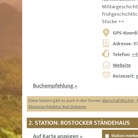
Militärgeschicht
Frühgeschichtl
Stücke ++
GPS-Koordi
Adresse
: K
Telefon
:
+4
Website
Reisezeit
: 
Buchempfehlung »
Diese Station gibt es auch in den Touren:
Marschall Blücher
,
Klosterarchitektur Bad Doberan
2. STATION: ROSTOCKER STÄNDEHAUS
Auf Karte anzeigen »
Station merke