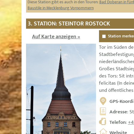
Diese Station gibt es auch in den Touren:
Bad Doberan in fün
Baustile in Mecklenburg Vorpommern
3. STATION: STEINTOR ROSTOCK
Auf Karte anzeigen »
Station merke
Tor im Süden de
Stadtbefestigung
niederländische
Großes Stadtsie
des Tors: Sit int
felicitas (In de
und öffentliche
GPS-Koordi
Adresse
: S
Telefon
:
+4
Website