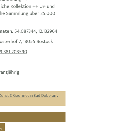
liche Kollektion ++ Ur- und
iche Sammlung über 25.000
naten
: 54.087344, 12.132964
losterhof 7, 18055 Rostock
9 381 203590
ganzjährig
Kunst & Gourmet in Bad Doberan
,
n