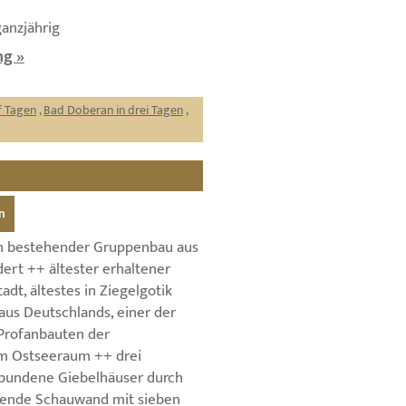
ganzjährig
g »
f Tagen
,
Bad Doberan in drei Tagen
,
n
n bestehender Gruppenbau aus
ert ++ ältester erhaltener
adt, ältestes in Ziegelgotik
aus Deutschlands, einer der
Profanbauten der
im Ostseeraum ++ drei
bundene Giebelhäuser durch
gende Schauwand mit sieben