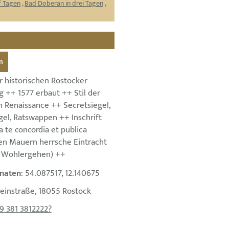
f Tagen
,
Bad Doberan in drei Tagen
,
n
r historischen Rostocker
 ++ 1577 erbaut ++ Stil der
n Renaissance ++ Secretsiegel,
gel, Ratswappen ++ Inschrift
ra te concordia et publica
inen Mauern herrsche Eintracht
s Wohlergehen) ++
naten
: 54.087517, 12.140675
teinstraße, 18055 Rostock
9 381 3812222?