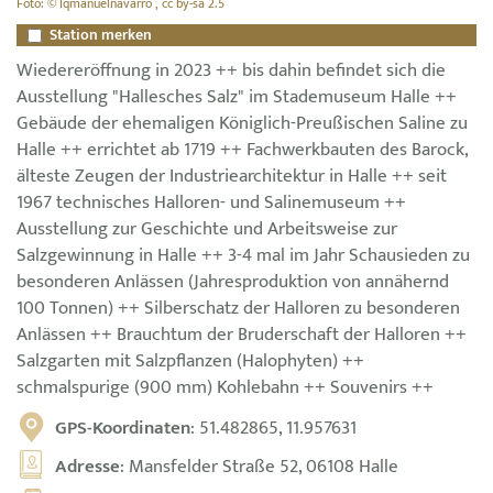
Foto: © Iqmanuelnavarro , cc by-sa 2.5
Station merken
Wiedereröffnung in 2023 ++ bis dahin befindet sich die
Ausstellung "Hallesches Salz" im Stademuseum Halle ++
Gebäude der ehemaligen Königlich-Preußischen Saline zu
Halle ++ errichtet ab 1719 ++ Fachwerkbauten des Barock,
älteste Zeugen der Industriearchitektur in Halle ++ seit
1967 technisches Halloren- und Salinemuseum ++
Ausstellung zur Geschichte und Arbeitsweise zur
Salzgewinnung in Halle ++ 3-4 mal im Jahr Schausieden zu
besonderen Anlässen (Jahresproduktion von annähernd
100 Tonnen) ++ Silberschatz der Halloren zu besonderen
Anlässen ++ Brauchtum der Bruderschaft der Halloren ++
Salzgarten mit Salzpflanzen (Halophyten) ++
schmalspurige (900 mm) Kohlebahn ++ Souvenirs ++
GPS-Koordinaten
: 51.482865, 11.957631
Adresse
: Mansfelder Straße 52, 06108 Halle