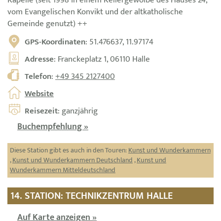
Kapelle (seit 1998 in einem Kellergewölbe des Hauses 24,
vom Evangelischen Konvikt und der altkatholische
Gemeinde genutzt) ++
GPS-Koordinaten
: 51.476637, 11.97174
Adresse
: Franckeplatz 1, 06110 Halle
Telefon
:
+49 345 2127400
Website
Reisezeit
: ganzjährig
Buchempfehlung »
Diese Station gibt es auch in den Touren:
Kunst und Wunderkammern
,
Kunst und Wunderkammern Deutschland
,
Kunst und
Wunderkammern Mitteldeutschland
14. STATION: TECHNIKZENTRUM HALLE
Auf Karte anzeigen »