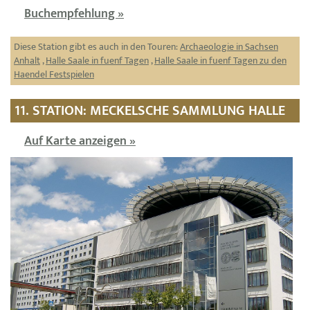
Buchempfehlung »
Diese Station gibt es auch in den Touren:
Archaeologie in Sachsen
Anhalt
,
Halle Saale in fuenf Tagen
,
Halle Saale in fuenf Tagen zu den
Haendel Festspielen
11. STATION: MECKELSCHE SAMMLUNG HALLE
Auf Karte anzeigen »