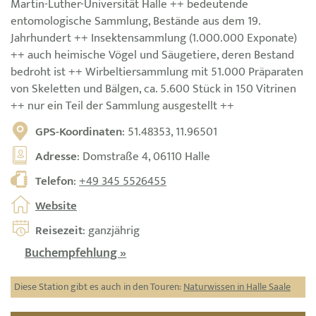
Martin-Luther-Universität Halle ++ bedeutende
entomologische Sammlung, Bestände aus dem 19.
Jahrhundert ++ Insektensammlung (1.000.000 Exponate)
++ auch heimische Vögel und Säugetiere, deren Bestand
bedroht ist ++ Wirbeltiersammlung mit 51.000 Präparaten
von Skeletten und Bälgen, ca. 5.600 Stück in 150 Vitrinen
++ nur ein Teil der Sammlung ausgestellt ++
GPS-Koordinaten
: 51.48353, 11.96501
Adresse
: Domstraße 4, 06110 Halle
Telefon
:
+49 345 5526455
Website
Reisezeit
: ganzjährig
Buchempfehlung »
Diese Station gibt es auch in den Touren:
Naturwissen in Halle Saale