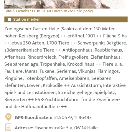
Foto: © Corradox / CC-BY-SA-3.0 / Bären im Zoo Halle (Saale)
Station merken
Zoologischer Garten Halle (Saale) auf dem 130 Meter
hohen Reilsberg (Bergzoo) ++ eröffnet 1901 ++ Fläche 9 ha
++ etwa 250 Arten, 1.700 Tiere ++ Schwerpunkt Bergtiere,
südamerikanische Tiere ++ Antilopenhaus, Raubtierhaus,
Affenhaus, Rinderdreieck, Freiflugvoliere, Elefantenhaus,
Seebärenanlage, Tropenhalle, Krokodilhaus ++ Tiere u. a.
Faultiere, Maras, Tukane, Seriemas, Vikunjas, Flamingos,
Pinguine, Totenkopfaffen, Ameisenbären, Seebären,
Elefanten, Löwen, Krokodile ++ Aussichtsturm, Interaktive
Spiel- und Lernstationen, Streichelgehege, Spielplatz,
Biergarten ++ ESB-Zuchtbuchführer für die Zweifinger-
und die Hoffmannfaultiere ++
GPS-Koordinaten
: 51.50579, 11.96493
Adresse
: Fasanenstraße 5 a, 06114 Halle