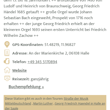
dem 15. bis 18. Jahrhundert ++ Bronzetaufe von 1430 von
Ludolf und Heinrich von Braunschweig, Georg Friedrich
Händel 1685 getauft ++ große Orgel wurde Johann
Sebastian Bach eingeweiht, Prospekt von 1716 noch
erhalten ++ der junge Georg Friedrich erhielt an der
kleineren Orgel 1693 seinen ersten Unterricht bei Friedrich
Wilhelm Zachow ++
GPS-Koordinaten
: 51.48219, 11.96827
Adresse
: An der Marienkirche 2, 06108 Halle
Telefon
:
+49 345 5170894
Website
Reisezeit
: ganzjährig
Buchempfehlung »
Diese Station gibt es auch in den Touren:
Straße der Musik
Mitteldeutschland
,
Martin Luther
,
Georg Friedrich Haendel in Halle an
der Saale