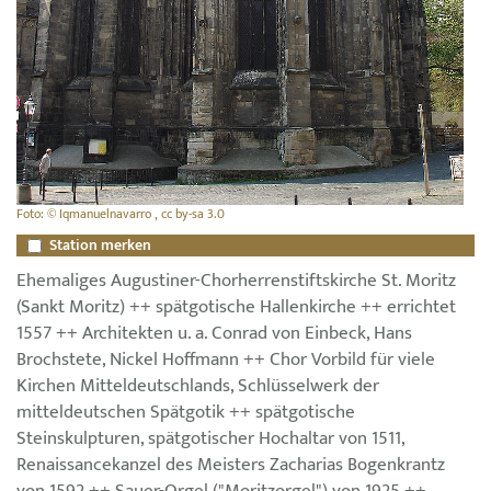
Foto: © Iqmanuelnavarro , cc by-sa 3.0
Station merken
Ehemaliges Augustiner-Chorherrenstiftskirche St. Moritz
(Sankt Moritz) ++ spätgotische Hallenkirche ++ errichtet
1557 ++ Architekten u. a. Conrad von Einbeck, Hans
Brochstete, Nickel Hoffmann ++ Chor Vorbild für viele
Kirchen Mitteldeutschlands, Schlüsselwerk der
mitteldeutschen Spätgotik ++ spätgotische
Steinskulpturen, spätgotischer Hochaltar von 1511,
Renaissancekanzel des Meisters Zacharias Bogenkrantz