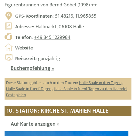
Figurenbrunnen von Bernd Göbel (1998) ++
GPS-Koordinaten
: 51.48216, 11.965855
Adresse
: Hallmarkt, 06108 Halle
Telefon
:
+49 345 1229984
Website
Reisezeit
: ganzjährig
Buchempfehlung »
Diese Station gibt es auch in den Touren:
Halle Saale in drei Tagen
,
Halle Saale in fuenf Tagen
,
Halle Saale in fuenf Tagen zu den Haendel
Festspielen
10. STATION: KIRCHE ST. MARIEN HALLE
Auf Karte anzeigen »