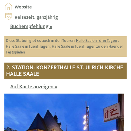
Website
Reisezeit
: ganzjährig
Buchempfehlung »
Diese Station gibt es auch in den Touren:
Halle Saale in drei Tagen
,
Halle Saale in fuenf Tagen
,
Halle Saale in fuenf Tagen zu den Haendel
Festspielen
2. STATION: KONZERTHALLE ST. ULRICH KIRCHE
HALLE SAALE
Auf Karte anzeigen »