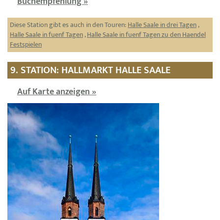
Buchempfehlung »
Diese Station gibt es auch in den Touren:
Halle Saale in drei Tagen
,
Halle Saale in fuenf Tagen
,
Halle Saale in fuenf Tagen zu den Haendel
Festspielen
9. STATION: HALLMARKT HALLE SAALE
Auf Karte anzeigen »