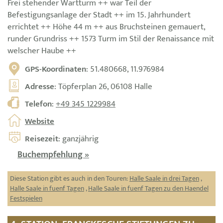
Frei stehender Wartturm ++ war Teil der
Befestigungsanlage der Stadt ++ im 15. Jahrhundert
errichtet ++ Höhe 44 m ++ aus Bruchsteinen gemauert,
runder Grundriss ++ 1573 Turm im Stil der Renaissance mit
welscher Haube ++
GPS-Koordinaten
: 51.480668, 11.976984
Adresse
: Töpferplan 26, 06108 Halle
Telefon
:
+49 345 1229984
Website
Reisezeit
: ganzjährig
Buchempfehlung »
Diese Station gibt es auch in den Touren:
Halle Saale in drei Tagen
,
Halle Saale in fuenf Tagen
,
Halle Saale in fuenf Tagen zu den Haendel
Festspielen