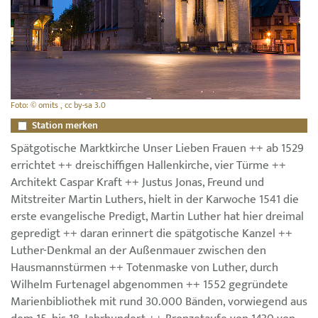
Foto: © omits , cc by-sa 3.0
Station merken
Spätgotische Marktkirche Unser Lieben Frauen ++ ab 1529
errichtet ++ dreischiffigen Hallenkirche, vier Türme ++
Architekt Caspar Kraft ++ Justus Jonas, Freund und
Mitstreiter Martin Luthers, hielt in der Karwoche 1541 die
erste evangelische Predigt, Martin Luther hat hier dreimal
gepredigt ++ daran erinnert die spätgotische Kanzel ++
Luther-Denkmal an der Außenmauer zwischen den
Hausmannstürmen ++ Totenmaske von Luther, durch
Wilhelm Furtenagel abgenommen ++ 1552 gegründete
Marienbibliothek mit rund 30.000 Bänden, vorwiegend aus