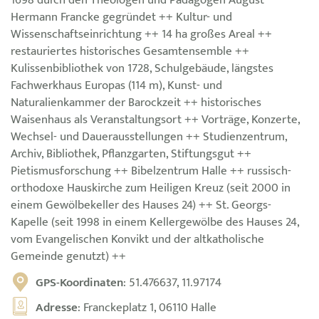
1698 durch den Theologen und Pädagogen August
Hermann Francke gegründet ++ Kultur- und
Wissenschaftseinrichtung ++ 14 ha großes Areal ++
restauriertes historisches Gesamtensemble ++
Kulissenbibliothek von 1728, Schulgebäude, längstes
Fachwerkhaus Europas (114 m), Kunst- und
Naturalienkammer der Barockzeit ++ historisches
Waisenhaus als Veranstaltungsort ++ Vorträge, Konzerte,
Wechsel- und Dauerausstellungen ++ Studienzentrum,
Archiv, Bibliothek, Pflanzgarten, Stiftungsgut ++
Pietismusforschung ++ Bibelzentrum Halle ++ russisch-
orthodoxe Hauskirche zum Heiligen Kreuz (seit 2000 in
einem Gewölbekeller des Hauses 24) ++ St. Georgs-
Kapelle (seit 1998 in einem Kellergewölbe des Hauses 24,
vom Evangelischen Konvikt und der altkatholische
Gemeinde genutzt) ++
GPS-Koordinaten
: 51.476637, 11.97174
Adresse
: Franckeplatz 1, 06110 Halle