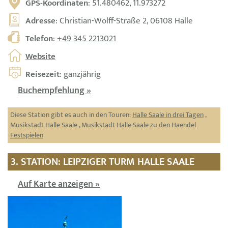
GPS-Koordinaten
: 51.480462, 11.973272
Adresse
: Christian-Wolff-Straße 2, 06108 Halle
Telefon
:
+49 345 2213021
Website
Reisezeit
: ganzjährig
Buchempfehlung »
Diese Station gibt es auch in den Touren:
Halle Saale in drei Tagen
,
Musikstadt Halle Saale
,
Musikstadt Halle Saale zu den Haendel
Festspielen
3. STATION: LEIPZIGER TURM HALLE SAALE
Auf Karte anzeigen »