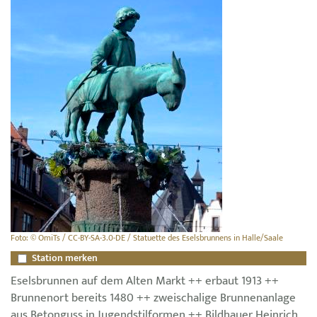
Foto: © OmiTs / CC-BY-SA-3.0-DE / Statuette des Eselsbrunnens in Halle/Saale
Station merken
Eselsbrunnen auf dem Alten Markt ++ erbaut 1913 ++
Brunnenort bereits 1480 ++ zweischalige Brunnenanlage
aus Betonguss in Jugendstilformen ++ Bildhauer Heinrich