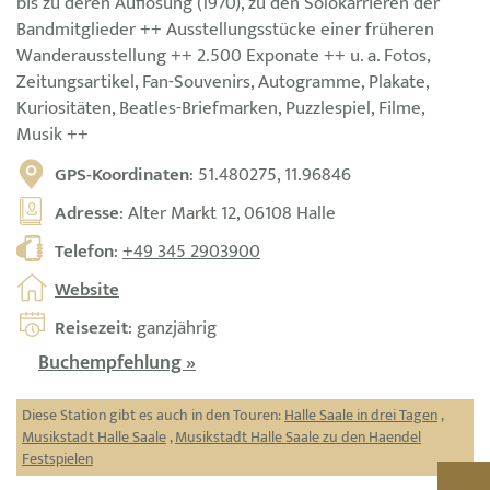
bis zu deren Auflösung (1970), zu den Solokarrieren der
Bandmitglieder ++ Ausstellungsstücke einer früheren
Wanderausstellung ++ 2.500 Exponate ++ u. a. Fotos,
Zeitungsartikel, Fan-Souvenirs, Autogramme, Plakate,
Kuriositäten, Beatles-Briefmarken, Puzzlespiel, Filme,
Musik ++
GPS-Koordinaten
: 51.480275, 11.96846
Adresse
: Alter Markt 12, 06108 Halle
Telefon
:
+49 345 2903900
Website
Reisezeit
: ganzjährig
Buchempfehlung »
Diese Station gibt es auch in den Touren:
Halle Saale in drei Tagen
,
Musikstadt Halle Saale
,
Musikstadt Halle Saale zu den Haendel
Festspielen