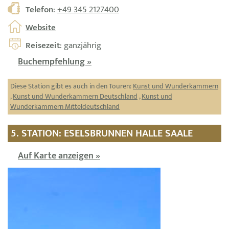
Telefon
:
+49 345 2127400
Website
Reisezeit
: ganzjährig
Buchempfehlung »
Diese Station gibt es auch in den Touren:
Kunst und Wunderkammern
,
Kunst und Wunderkammern Deutschland
,
Kunst und
Wunderkammern Mitteldeutschland
5. STATION: ESELSBRUNNEN HALLE SAALE
Auf Karte anzeigen »