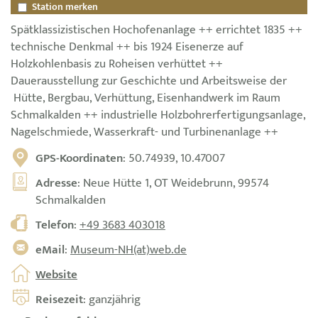
Station merken
Spätklassizistischen Hochofenanlage ++ errichtet 1835 ++
technische Denkmal ++ bis 1924 Eisenerze auf
Holzkohlenbasis zu Roheisen verhüttet ++
Dauerausstellung zur Geschichte und Arbeitsweise der
Hütte, Bergbau, Verhüttung, Eisenhandwerk im Raum
Schmalkalden ++ industrielle Holzbohrerfertigungsanlage,
Nagelschmiede, Wasserkraft- und Turbinenanlage ++
GPS-Koordinaten
: 50.74939, 10.47007
Adresse
: Neue Hütte 1, OT Weidebrunn, 99574
Schmalkalden
Telefon
:
+49 3683 403018
eMail
:
Museum-NH(at)web.de
Website
Reisezeit
: ganzjährig