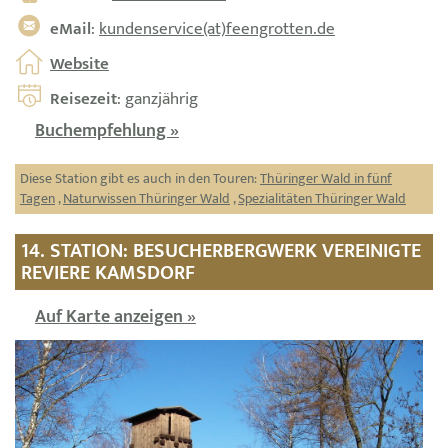
eMail
:
kundenservice(at)feengrotten.de
Website
Reisezeit
: ganzjährig
Buchempfehlung »
Diese Station gibt es auch in den Touren:
Thüringer Wald in fünf
Tagen
,
Naturwissen Thüringer Wald
,
Spezialitäten Thüringer Wald
14. STATION: BESUCHERBERGWERK VEREINIGTE
REVIERE KAMSDORF
Auf Karte anzeigen »