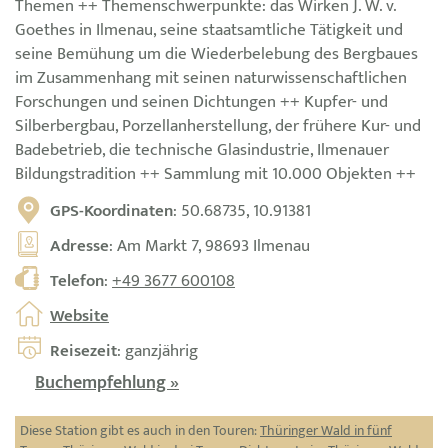
Themen ++ Themenschwerpunkte: das Wirken J. W. v.
Goethes in Ilmenau, seine staatsamtliche Tätigkeit und
seine Bemühung um die Wiederbelebung des Bergbaues
im Zusammenhang mit seinen naturwissenschaftlichen
Forschungen und seinen Dichtungen ++ Kupfer- und
Silberbergbau, Porzellanherstellung, der frühere Kur- und
Badebetrieb, die technische Glasindustrie, Ilmenauer
Bildungstradition ++ Sammlung mit 10.000 Objekten ++
GPS-Koordinaten
: 50.68735, 10.91381
Adresse
: Am Markt 7, 98693 Ilmenau
Telefon
:
+49 3677 600108
Website
Reisezeit
: ganzjährig
Buchempfehlung »
Diese Station gibt es auch in den Touren:
Thüringer Wald in fünf