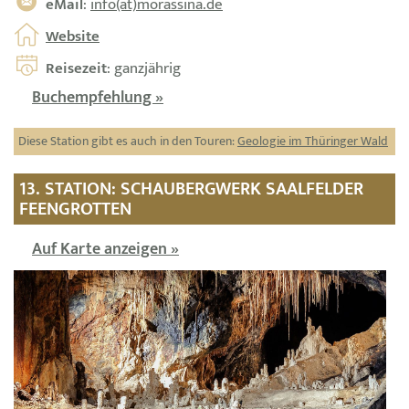
eMail
:
info(at)morassina.de
Website
Reisezeit
: ganzjährig
Buchempfehlung »
Diese Station gibt es auch in den Touren:
Geologie im Thüringer Wald
13. STATION: SCHAUBERGWERK SAALFELDER
FEENGROTTEN
Auf Karte anzeigen »