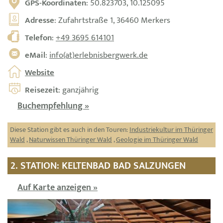
GPS-Koordinaten
: 50.823703, 10.125095
Adresse
: Zufahrtstraße 1, 36460 Merkers
Telefon
:
+49 3695 614101
eMail
:
info(at)erlebnisbergwerk.de
Website
Reisezeit
: ganzjährig
Buchempfehlung »
Diese Station gibt es auch in den Touren:
Industriekultur im Thüringer
Wald
,
Naturwissen Thüringer Wald
,
Geologie im Thüringer Wald
2. STATION: KELTENBAD BAD SALZUNGEN
Auf Karte anzeigen »