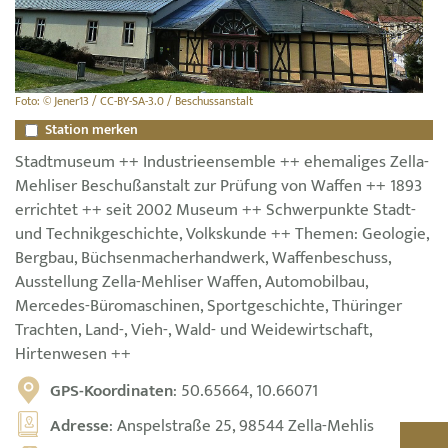
Foto: © Jener13 / CC-BY-SA-3.0 / Beschussanstalt
Station merken
Stadtmuseum ++ Industrieensemble ++ ehemaliges Zella-
Mehliser Beschußanstalt zur Prüfung von Waffen ++ 1893
errichtet ++ seit 2002 Museum ++ Schwerpunkte Stadt-
und Technikgeschichte, Volkskunde ++ Themen: Geologie,
Bergbau, Büchsenmacherhandwerk, Waffenbeschuss,
Ausstellung Zella-Mehliser Waffen, Automobilbau,
Mercedes-Büromaschinen, Sportgeschichte, Thüringer
Trachten, Land-, Vieh-, Wald- und Weidewirtschaft,
Hirtenwesen ++
GPS-Koordinaten
: 50.65664, 10.66071
Adresse
: Anspelstraße 25, 98544 Zella-Mehlis