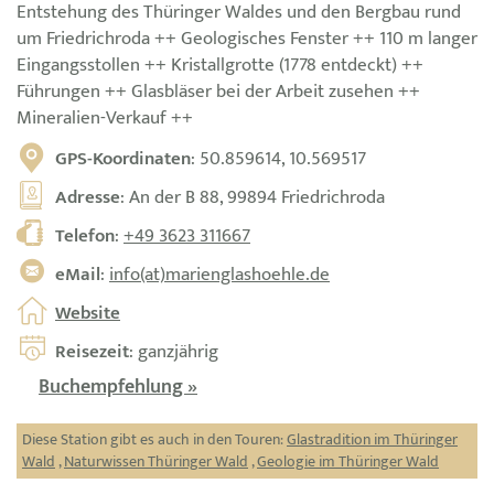
Entstehung des Thüringer Waldes und den Bergbau rund
um Friedrichroda ++ Geologisches Fenster ++ 110 m langer
Eingangsstollen ++ Kristallgrotte (1778 entdeckt) ++
Führungen ++ Glasbläser bei der Arbeit zusehen ++
Mineralien-Verkauf ++
GPS-Koordinaten
: 50.859614, 10.569517
Adresse
: An der B 88, 99894 Friedrichroda
Telefon
:
+49 3623 311667
eMail
:
info(at)marienglashoehle.de
Website
Reisezeit
: ganzjährig
Buchempfehlung »
Diese Station gibt es auch in den Touren:
Glastradition im Thüringer
Wald
,
Naturwissen Thüringer Wald
,
Geologie im Thüringer Wald