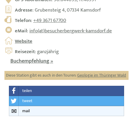
Adresse
: Grubensteig 4, 07334 Kamsdorf
Telefon
:
+49 3671 67700
eMail
:
info(at)besucherbergwerk-kamsdorf.de
Website
Reisezeit
: ganzjährig
Buchempfehlung »
Diese Station gibt es auch in den Touren:
Geologie im Thüringer Wald
teilen
tweet
mail