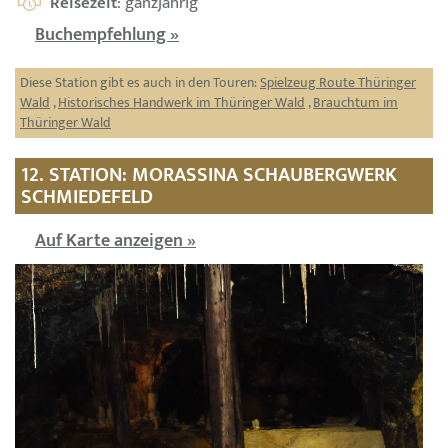
Reisezeit
: ganzjährig
Buchempfehlung »
Diese Station gibt es auch in den Touren:
Spielzeug Route Thüringer
Wald
,
Historisches Handwerk im Thüringer Wald
,
Brauchtum im
Thüringer Wald
12. STATION: MORASSINA SCHAUBERGWERK
SCHMIEDEFELD
Auf Karte anzeigen »