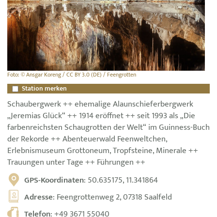
Foto: © Ansgar Koreng / CC BY 3.0 (DE) / Feengrotten
Station merken
Schaubergwerk ++ ehemalige Alaunschieferbergwerk
„Jeremias Glück“ ++ 1914 eröffnet ++ seit 1993 als „Die
farbenreichsten Schaugrotten der Welt“ im Guinness-Buch
der Rekorde ++ Abenteuerwald Feenweltchen,
Erlebnismuseum Grottoneum, Tropfsteine, Minerale ++
Trauungen unter Tage ++ Führungen ++
GPS-Koordinaten
: 50.635175, 11.341864
Adresse
: Feengrottenweg 2, 07318 Saalfeld
Telefon
:
+49 3671 55040