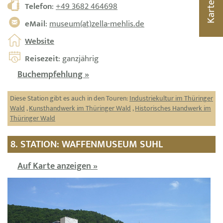
Telefon
:
+49 3682 464698
Karte
eMail
:
museum(at)zella-mehlis.de
Website
Reisezeit
: ganzjährig
Buchempfehlung »
Diese Station gibt es auch in den Touren:
Industriekultur im Thüringer
Wald
,
Kunsthandwerk im Thüringer Wald
,
Historisches Handwerk im
Thüringer Wald
8. STATION: WAFFENMUSEUM SUHL
Auf Karte anzeigen »