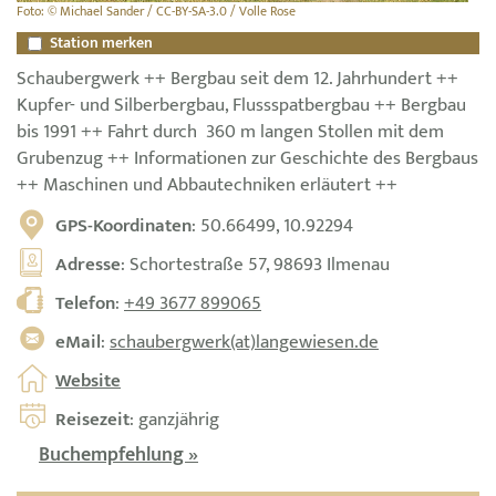
Foto: © Michael Sander / CC-BY-SA-3.0 / Volle Rose
Station merken
Schaubergwerk ++ Bergbau seit dem 12. Jahrhundert ++
Kupfer- und Silberbergbau, Flussspatbergbau ++ Bergbau
bis 1991 ++ Fahrt durch 360 m langen Stollen mit dem
Grubenzug ++ Informationen zur Geschichte des Bergbaus
++ Maschinen und Abbautechniken erläutert ++
GPS-Koordinaten
: 50.66499, 10.92294
Adresse
: Schortestraße 57, 98693 Ilmenau
Telefon
:
+49 3677 899065
eMail
:
schaubergwerk(at)langewiesen.de
Website
Reisezeit
: ganzjährig
Buchempfehlung »