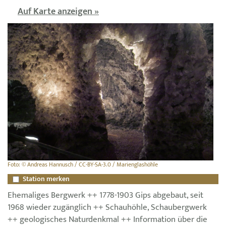
Auf Karte anzeigen »
Foto: © Andreas Hannusch / CC-BY-SA-3.0 / Marienglashöhle
Station merken
Ehemaliges Bergwerk ++ 1778-1903 Gips abgebaut, seit
1968 wieder zugänglich ++ Schauhöhle, Schaubergwerk
++ geologisches Naturdenkmal ++ Information über die