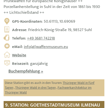
Prunkwaffen für europäische Königshäuser ++
Porzellanherstellung in Suhl in der Zeit von 1861 bis 1930
++ Lichtschießstand ++
GPS-Koordinaten
: 50.61113, 10.69069
Adresse
: Friedrich-König-Straße 19, 98527 Suhl
Telefon
:
+49 3681 742218
eMail
:
info(at)waffenmuseum.eu
Website
Reisezeit
: ganzjährig
Buchempfehlung »
Diese Station gibt es auch in den Touren:
Thüringer Wald in fünf
Tagen
,
Thüringer Wald in drei Tagen
,
Fachwerkarchitektur im
Thüringer Wald
9. STATION: GOETHESTADTMUSEUM ILMENAU