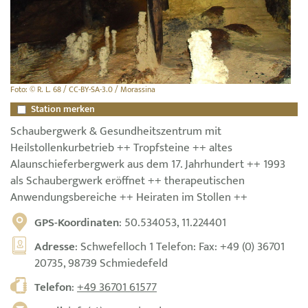
Foto: © R. L. 68 / CC-BY-SA-3.0 / Morassina
Station merken
Schaubergwerk & Gesundheitszentrum mit
Heilstollenkurbetrieb ++ Tropfsteine ++ altes
Alaunschieferbergwerk aus dem 17. Jahrhundert ++ 1993
als Schaubergwerk eröffnet ++ therapeutischen
Anwendungsbereiche ++ Heiraten im Stollen ++
GPS-Koordinaten
: 50.534053, 11.224401
Adresse
: Schwefelloch 1 Telefon: Fax: +49 (0) 36701
20735, 98739 Schmiedefeld
Telefon
:
+49 36701 61577