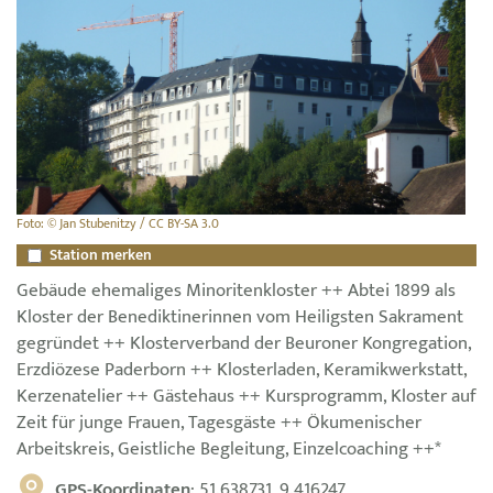
Foto: © Jan Stubenitzy / CC BY-SA 3.0
Station merken
Gebäude ehemaliges Minoritenkloster ++ Abtei 1899 als
Kloster der Benediktinerinnen vom Heiligsten Sakrament
gegründet ++ Klosterverband der Beuroner Kongregation,
Erzdiözese Paderborn ++ Klosterladen, Keramikwerkstatt,
Kerzenatelier ++ Gästehaus ++ Kursprogramm, Kloster auf
Zeit für junge Frauen, Tagesgäste ++ Ökumenischer
Arbeitskreis, Geistliche Begleitung, Einzelcoaching ++*
GPS-Koordinaten
: 51.638731, 9.416247