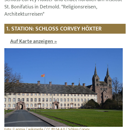
St. Bonifatius in Detmold. *Religionsreisen,
Architekturreisen*
1. STATION: SCHLOSS CORVEY HÖXTER
Auf Karte anzeigen »
Foto: © arimja / wikimedia / CC BY-SA 4.0 / Schloss Corvey