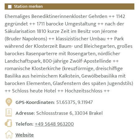
Station merken
Ehemaliges Benediktinerinnenkloster Gehrden ++ 1142
gegründet ++ 1711 barocke Umgestaltung ++ nach der
Säkularisation 1810 kurze Zeit im Besitz von Jérome
(Bruder Napoleons) ++ klassizistischer Umbau ++ Park
während der Klosterzeit Baum- und Bleichegarten, großes
barockes Rasenparterre mit Rosengarten, nördlicher
Landschaftspark, 800-jährige Zwölf-Apostellinde ++
romanische Klosterkirche (kreuzförmige, dreischiffige
Basilika aus heimischem Kalkstein, Gewölbebasilika mit
barocken Elementen, Glasfenstern des späten Jugendstils)
++ Schloss heute Hotel ++ Hochzeitsschloss ++
GPS-Koordinaten
: 51.65375, 9.11947
Adresse
: Schlossstrasse 6, 33034 Brakel
Telefon
:
+49 5648 963200
Website