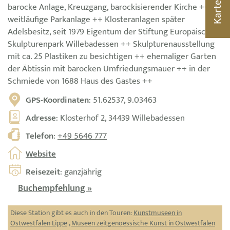
barocke Anlage, Kreuzgang, barockisierender Kirche ++
Karte
weitläufige Parkanlage ++ Klosteranlagen später
Adelsbesitz, seit 1979 Eigentum der Stiftung Europäischer
Skulpturenpark Willebadessen ++ Skulpturenausstellung
mit ca. 25 Plastiken zu besichtigen ++ ehemaliger Garten
der Äbtissin mit barocken Umfriedungsmauer ++ in der
Schmiede von 1688 Haus des Gastes ++
GPS-Koordinaten
: 51.62537, 9.03463
Adresse
: Klosterhof 2, 34439 Willebadessen
Telefon
:
+49 5646 777
Website
Reisezeit
: ganzjährig
Buchempfehlung »
Diese Station gibt es auch in den Touren:
Kunstmuseen in
Ostwestfalen Lippe
,
Museen zeitgenoessische Kunst in Ostwestfalen