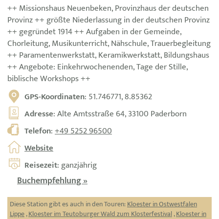
++ Missionshaus Neuenbeken, Provinzhaus der deutschen
Provinz ++ größte Niederlassung in der deutschen Provinz
++ gegründet 1914 ++ Aufgaben in der Gemeinde,
Chorleitung, Musikunterricht, Nähschule, Trauerbegleitung
++ Paramentenwerkstatt, Keramikwerkstatt, Bildungshaus
++ Angebote: Einkehrwochenenden, Tage der Stille,
biblische Workshops ++
GPS-Koordinaten
: 51.746771, 8.85362
Adresse
: Alte Amtsstraße 64, 33100 Paderborn
Telefon
:
+49 5252 96500
Website
Reisezeit
: ganzjährig
Buchempfehlung »
Diese Station gibt es auch in den Touren:
Kloester in Ostwestfalen
Lippe
,
Kloester im Teutoburger Wald zum Klosterfestival
,
Kloester in