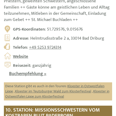
Priestern, geweihten Schwestern, angeschlossene
Familien ++ Gäste könne am geistlichen Leben und Alltag
teilzunehmen, Mitleben in der Gemeinschaft, Einladung
zum Gebet ++ St. Michael Buchladen ++
GPS-Koordinaten
: 51.729576, 9.015676
Adresse
: Helmtrudisstraße 2 a, 33014 Bad Driburg
Telefon
:
+49 5253 9724314
Website
Reisezeit
: ganzjährig
Buchempfehlung »
Diese Station gibt es auch in den Touren:
Kloester in Ostwestfalen
Lippe
,
Kloester im Teutoburger Wald zum Klosterfestival
,
Kloester in
Ostwestfalen Lippe zum Klosterfestival
10. STATION: MISSIONSSCHWESTERN VOM
KOSTBAREN BLUT PADERBORN