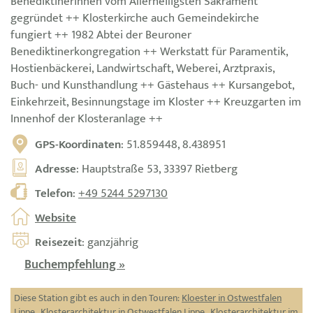
Benediktinerinnen vom Allerheiligsten Sakrament
gegründet ++ Klosterkirche auch Gemeindekirche
fungiert ++ 1982 Abtei der Beuroner
Benediktinerkongregation ++ Werkstatt für Paramentik,
Hostienbäckerei, Landwirtschaft, Weberei, Arztpraxis,
Buch- und Kunsthandlung ++ Gästehaus ++ Kursangebot,
Einkehrzeit, Besinnungstage im Kloster ++ Kreuzgarten im
Innenhof der Klosteranlage ++
GPS-Koordinaten
: 51.859448, 8.438951
Adresse
: Hauptstraße 53, 33397 Rietberg
Telefon
:
+49 5244 5297130
Website
Reisezeit
: ganzjährig
Buchempfehlung »
Diese Station gibt es auch in den Touren:
Kloester in Ostwestfalen
Lippe
,
Klosterarchitektur in Ostwestfalen Lippe
,
Klosterarchitektur im