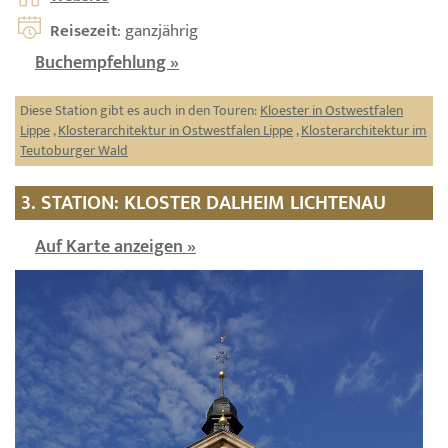
Reisezeit
: ganzjährig
Buchempfehlung »
Diese Station gibt es auch in den Touren:
Kloester in Ostwestfalen
Lippe
,
Klosterarchitektur in Ostwestfalen Lippe
,
Klosterarchitektur im
Teutoburger Wald
3. STATION: KLOSTER DALHEIM LICHTENAU
Auf Karte anzeigen »