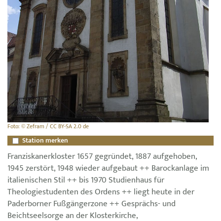
Foto: © Zefram / CC BY-SA 2.0 de
Station merken
Franziskanerkloster 1657 gegründet, 1887 aufgehoben,
1945 zerstört, 1948 wieder aufgebaut ++ Barockanlage im
italienischen Stil ++ bis 1970 Studienhaus für
Theologiestudenten des Ordens ++ liegt heute in der
Paderborner Fußgängerzone ++ Gesprächs- und
Beichtseelsorge an der Klosterkirche,