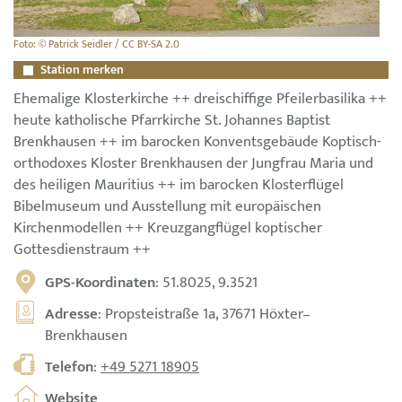
Foto: © Patrick Seidler / CC BY-SA 2.0
Station merken
Ehemalige Klosterkirche ++ dreischiffige Pfeilerbasilika ++
heute katholische Pfarrkirche St. Johannes Baptist
Brenkhausen ++ im barocken Konventsgebäude Koptisch-
orthodoxes Kloster Brenkhausen der Jungfrau Maria und
des heiligen Mauritius ++ im barocken Klosterflügel
Bibelmuseum und Ausstellung mit europäischen
Kirchenmodellen ++ Kreuzgangflügel koptischer
Gottesdienstraum ++
GPS-Koordinaten
: 51.8025, 9.3521
Adresse
: Propsteistraße 1a, 37671 Höxter–
Brenkhausen
Telefon
:
+49 5271 18905
Website