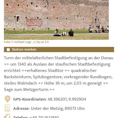
Foto: © michael vogt , cc by-sa 3.0
Station merken
Turm der mittelalterlichen Stadtbefestigung an der Donau
++ um 1340 als Auslass der staufischen Stadtbefestigung
errichtet ++erhaltenes Stadttor ++ quadratischer
Backsteinturm, Spitzbogentore, vorkragender Rundbogen,
steiles Walmdach ++ Höhe 36 m, um 2,05 m geneigt ++
Sage zum Metzgerturm ++
GPS-Koordinaten
: 48.396201, 9.992904
Adresse
: Unter der Metzig, 89073 Ulm
Telefon
:
+49 731 1612830