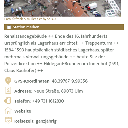
Foto: © frank c. müller / cc by-sa 3.0
Station merken
Renaissancegebäude ++ Ende des 16. Jahrhunderts
ursprünglich als Lagerhaus errichtet ++ Treppenturm ++
1584-1593 hauptsächlich städtisches Lagerhaus, später
mehrmals Verwaltungsgebäude ++ heute Sitz der
Polizeidirektion ++ Hildegard-Brunnen im Innenhof (1591,
Claus Bauhofer) ++
GPS-Koordinaten
: 48.39767, 9.99356
Adresse
: Neue Straße, 89073 Ulm
Telefon
:
+49 731 1612830
Website
Reisezeit
: ganzjährig