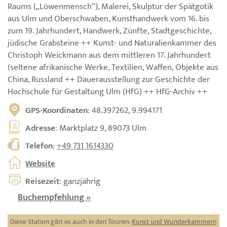
Raums („Löwenmensch“), Malerei, Skulptur der Spätgotik
aus Ulm und Oberschwaben, Kunsthandwerk vom 16. bis
zum 19. Jahrhundert, Handwerk, Zünfte, Stadtgeschichte,
jüdische Grabsteine ++ Kunst- und Naturalienkammer des
Christoph Weickmann aus dem mittleren 17. Jahrhundert
(seltene afrikanische Werke, Textilien, Waffen, Objekte aus
China, Russland ++ Dauerausstellung zur Geschichte der
Hochschule für Gestaltung Ulm (HfG) ++ HfG-Archiv ++
GPS-Koordinaten
: 48.397262, 9.994171
Adresse
: Marktplatz 9, 89073 Ulm
Telefon
:
+49 731 1614330
Website
Reisezeit
: ganzjährig
Buchempfehlung »
Diese Station gibt es auch in den Touren:
Kunst und Wunderkammern