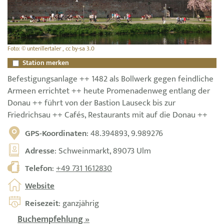
Foto: © unterillertaler , cc by-sa 3.0
Station merken
Befestigungsanlage ++ 1482 als Bollwerk gegen feindliche
Armeen errichtet ++ heute Promenadenweg entlang der
Donau ++ führt von der Bastion Lauseck bis zur
Friedrichsau ++ Cafés, Restaurants mit auf die Donau ++
GPS-Koordinaten
: 48.394893, 9.989276
Adresse
: Schweinmarkt, 89073 Ulm
Telefon
:
+49 731 1612830
Website
Reisezeit
: ganzjährig
Buchempfehlung »