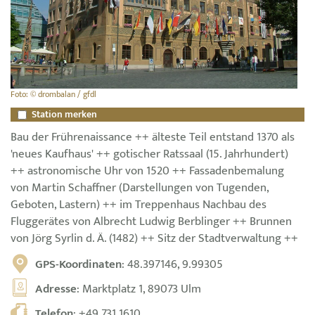
Foto: © drombalan / gfdl
Station merken
Bau der Frührenaissance ++ älteste Teil entstand 1370 als
'neues Kaufhaus' ++ gotischer Ratssaal (15. Jahrhundert)
++ astronomische Uhr von 1520 ++ Fassadenbemalung
von Martin Schaffner (Darstellungen von Tugenden,
Geboten, Lastern) ++ im Treppenhaus Nachbau des
Fluggerätes von Albrecht Ludwig Berblinger ++ Brunnen
von Jörg Syrlin d. Ä. (1482) ++ Sitz der Stadtverwaltung ++
GPS-Koordinaten
: 48.397146, 9.99305
Adresse
: Marktplatz 1, 89073 Ulm
Telefon
:
+49 731 1610