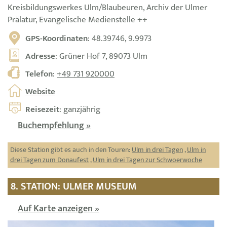
Kreisbildungswerkes Ulm/Blaubeuren, Archiv der Ulmer
Prälatur, Evangelische Medienstelle ++
GPS-Koordinaten
: 48.39746, 9.9973
Adresse
: Grüner Hof 7, 89073 Ulm
Telefon
:
+49 731 920000
Website
Reisezeit
: ganzjährig
Buchempfehlung »
Diese Station gibt es auch in den Touren:
Ulm in drei Tagen
,
Ulm in
drei Tagen zum Donaufest
,
Ulm in drei Tagen zur Schwoerwoche
8. STATION: ULMER MUSEUM
Auf Karte anzeigen »