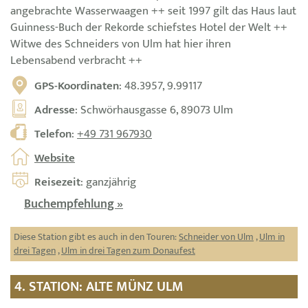
angebrachte Wasserwaagen ++ seit 1997 gilt das Haus laut
Guinness-Buch der Rekorde schiefstes Hotel der Welt ++
Witwe des Schneiders von Ulm hat hier ihren
Lebensabend verbracht ++
GPS-Koordinaten
: 48.3957, 9.99117
Adresse
: Schwörhausgasse 6, 89073 Ulm
Telefon
:
+49 731 967930
Website
Reisezeit
: ganzjährig
Buchempfehlung »
Diese Station gibt es auch in den Touren:
Schneider von Ulm
,
Ulm in
drei Tagen
,
Ulm in drei Tagen zum Donaufest
4. STATION: ALTE MÜNZ ULM