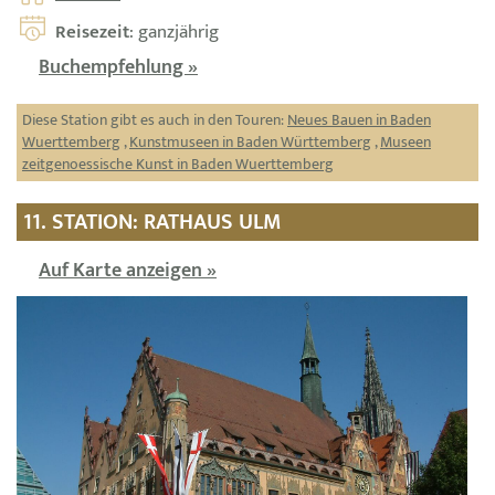
Reisezeit
: ganzjährig
Buchempfehlung »
Diese Station gibt es auch in den Touren:
Neues Bauen in Baden
Wuerttemberg
,
Kunstmuseen in Baden Württemberg
,
Museen
zeitgenoessische Kunst in Baden Wuerttemberg
11. STATION: RATHAUS ULM
Auf Karte anzeigen »