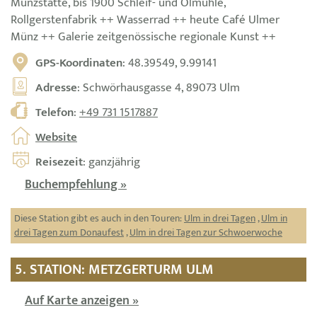
Münzstätte, bis 1900 Schleif- und Ölmühle,
Rollgerstenfabrik ++ Wasserrad ++ heute Café Ulmer
Münz ++ Galerie zeitgenössische regionale Kunst ++
GPS-Koordinaten
: 48.39549, 9.99141
Adresse
: Schwörhausgasse 4, 89073 Ulm
Telefon
:
+49 731 1517887
Website
Reisezeit
: ganzjährig
Buchempfehlung »
Diese Station gibt es auch in den Touren:
Ulm in drei Tagen
,
Ulm in
drei Tagen zum Donaufest
,
Ulm in drei Tagen zur Schwoerwoche
5. STATION: METZGERTURM ULM
Auf Karte anzeigen »