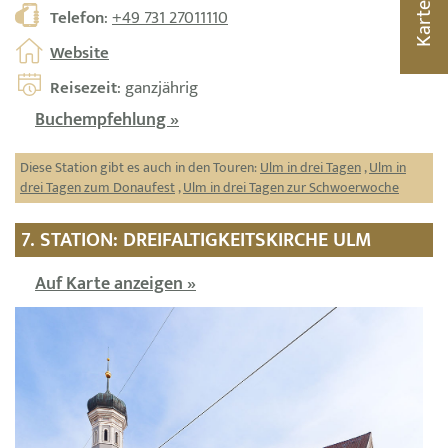
Karte
Telefon
:
+49 731 27011110
Website
Reisezeit
: ganzjährig
Buchempfehlung »
Diese Station gibt es auch in den Touren:
Ulm in drei Tagen
,
Ulm in
drei Tagen zum Donaufest
,
Ulm in drei Tagen zur Schwoerwoche
7. STATION: DREIFALTIGKEITSKIRCHE ULM
Auf Karte anzeigen »