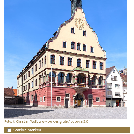
Foto: © Christian Wolf, www.c-w-design.de / cc by-sa 3.0
Station merken