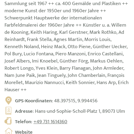
Sammlung seit 1967 ++ ca. 400 Gemälde und Plastiken ++
moderne Kunst der 1950er und 1960er Jahre ++
Schwerpunkt Hauptwerke der internationalen
Farbfeldmalerei der 1960er Jahre ++ Künstler u. a. Willem
de Kooning, Keith Haring, Karl Gerstner, Mark Rothko, Ad
Reinhardt, Frank Stella, Agnes Martin, Morris Louis,
Kenneth Noland, Heinz Mack, Otto Piene, Günther Uecker,
Pol Bury, Lucio Fontana, Piero Manzoni, Enrico Castellani,
Josef Albers, Imi Knoebel, Günther Förg, Markus Oehlen,
Robert Longo, Yves Klein, Barry Flanagan, John Armleder,
Nam June Paik, Jean Tinguely, John Chamberlain, François
Morellet, Maurizio Nannucci, Keith Sonnier, Hans Arp, Erich
Hauser ++
GPS-Koordinaten
: 48.397515, 9.994456
Adresse
: Hans-und-Sophie-Scholl-Platz 1, 89073 Ulm
Telefon
:
+49 731 1614360
Website