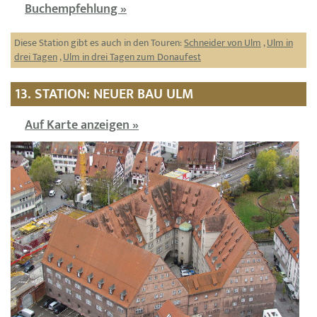
Buchempfehlung »
Diese Station gibt es auch in den Touren:
Schneider von Ulm
,
Ulm in
drei Tagen
,
Ulm in drei Tagen zum Donaufest
13. STATION: NEUER BAU ULM
Auf Karte anzeigen »