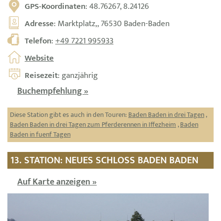
GPS-Koordinaten
: 48.76267, 8.24126
Adresse
: Marktplatz,, 76530 Baden-Baden
Telefon
:
+49 7221 995933
Website
Reisezeit
: ganzjährig
Buchempfehlung »
Diese Station gibt es auch in den Touren:
Baden Baden in drei Tagen
,
Baden Baden in drei Tagen zum Pferderennen in Iffezheim
,
Baden
Baden in fuenf Tagen
13. STATION: NEUES SCHLOSS BADEN BADEN
Auf Karte anzeigen »