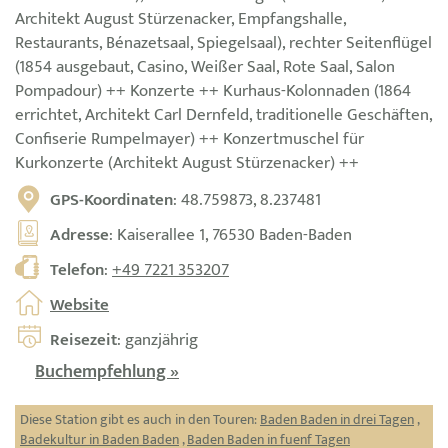
Architekt August Stürzenacker, Empfangshalle,
Restaurants, Bénazetsaal, Spiegelsaal), rechter Seitenflügel
(1854 ausgebaut, Casino, Weißer Saal, Rote Saal, Salon
Pompadour) ++ Konzerte ++ Kurhaus-Kolonnaden (1864
errichtet, Architekt Carl Dernfeld, traditionelle Geschäften,
Confiserie Rumpelmayer) ++ Konzertmuschel für
Kurkonzerte (Architekt August Stürzenacker) ++
GPS-Koordinaten
: 48.759873, 8.237481
Adresse
: Kaiserallee 1, 76530 Baden-Baden
Telefon
:
+49 7221 353207
Website
Reisezeit
: ganzjährig
Buchempfehlung »
Diese Station gibt es auch in den Touren:
Baden Baden in drei Tagen
,
Badekultur in Baden Baden
,
Baden Baden in fuenf Tagen