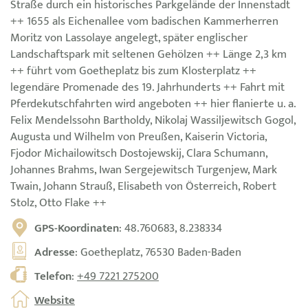
Straße durch ein historisches Parkgelände der Innenstadt
++ 1655 als Eichenallee vom badischen Kammerherren
Moritz von Lassolaye angelegt, später englischer
Landschaftspark mit seltenen Gehölzen ++ Länge 2,3 km
++ führt vom Goetheplatz bis zum Klosterplatz ++
legendäre Promenade des 19. Jahrhunderts ++ Fahrt mit
Pferdekutschfahrten wird angeboten ++ hier flanierte u. a.
Felix Mendelssohn Bartholdy, Nikolaj Wassiljewitsch Gogol,
Augusta und Wilhelm von Preußen, Kaiserin Victoria,
Fjodor Michailowitsch Dostojewskij, Clara Schumann,
Johannes Brahms, Iwan Sergejewitsch Turgenjew, Mark
Twain, Johann Strauß, Elisabeth von Österreich, Robert
Stolz, Otto Flake ++
GPS-Koordinaten
: 48.760683, 8.238334
Adresse
: Goetheplatz, 76530 Baden-Baden
Telefon
:
+49 7221 275200
Website