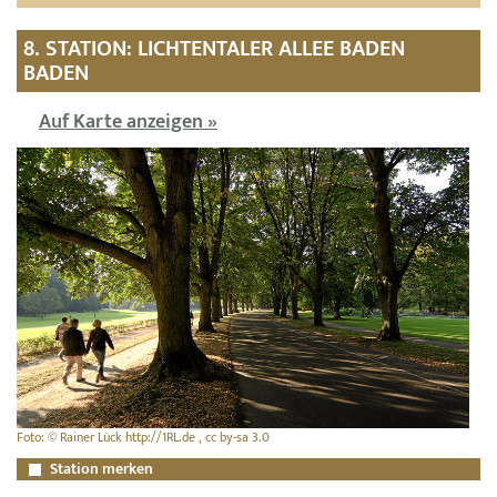
8. STATION: LICHTENTALER ALLEE BADEN
BADEN
Auf Karte anzeigen »
Foto: © Rainer Lück http://1RL.de , cc by-sa 3.0
Station merken