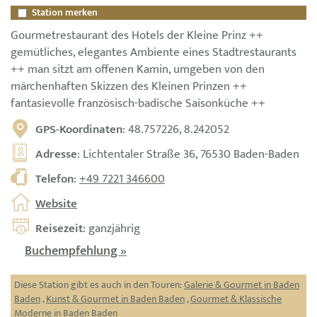
Station merken
Gourmetrestaurant des Hotels der Kleine Prinz ++
gemütliches, elegantes Ambiente eines Stadtrestaurants
++ man sitzt am offenen Kamin, umgeben von den
märchenhaften Skizzen des Kleinen Prinzen ++
fantasievolle französisch-badische Saisonküche ++
GPS-Koordinaten
: 48.757226, 8.242052
Adresse
: Lichtentaler Straße 36, 76530 Baden-Baden
Telefon
:
+49 7221 346600
Website
Reisezeit
: ganzjährig
Buchempfehlung »
Diese Station gibt es auch in den Touren:
Galerie & Gourmet in Baden
Baden
,
Kunst & Gourmet in Baden Baden
,
Gourmet & Klassische
Moderne in Baden Baden