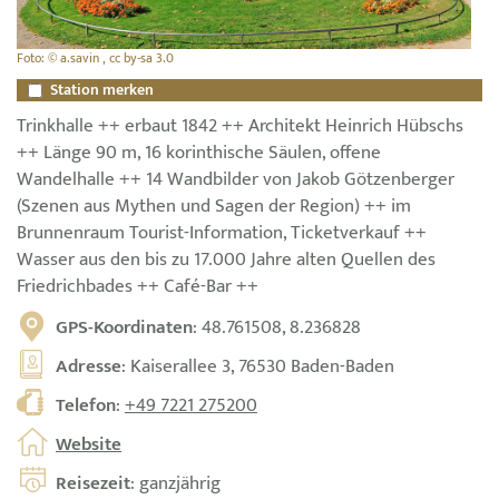
Foto: © a.savin , cc by-sa 3.0
Station merken
Trinkhalle ++ erbaut 1842 ++ Architekt Heinrich Hübschs
++ Länge 90 m, 16 korinthische Säulen, offene
Wandelhalle ++ 14 Wandbilder von Jakob Götzenberger
(Szenen aus Mythen und Sagen der Region) ++ im
Brunnenraum Tourist-Information, Ticketverkauf ++
Wasser aus den bis zu 17.000 Jahre alten Quellen des
Friedrichbades ++ Café-Bar ++
GPS-Koordinaten
: 48.761508, 8.236828
Adresse
: Kaiserallee 3, 76530 Baden-Baden
Telefon
:
+49 7221 275200
Website
Reisezeit
: ganzjährig