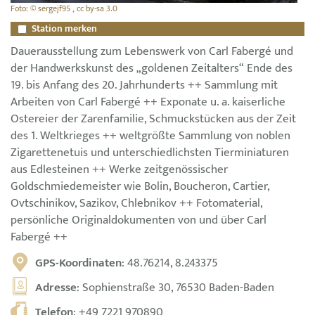
Foto: © sergejf95 , cc by-sa 3.0
Station merken
Dauerausstellung zum Lebenswerk von Carl Fabergé und
der Handwerkskunst des „goldenen Zeitalters“ Ende des
19. bis Anfang des 20. Jahrhunderts ++ Sammlung mit
Arbeiten von Carl Fabergé ++ Exponate u. a. kaiserliche
Ostereier der Zarenfamilie, Schmuckstücken aus der Zeit
des 1. Weltkrieges ++ weltgrößte Sammlung von noblen
Zigarettenetuis und unterschiedlichsten Tierminiaturen
aus Edlesteinen ++ Werke zeitgenössischer
Goldschmiedemeister wie Bolin, Boucheron, Cartier,
Ovtschinikov, Sazikov, Chlebnikov ++ Fotomaterial,
persönliche Originaldokumenten von und über Carl
Fabergé ++
GPS-Koordinaten
: 48.76214, 8.243375
Adresse
: Sophienstraße 30, 76530 Baden-Baden
Telefon
:
+49 7221 970890