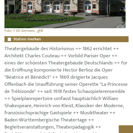
Foto: © till niermann , gfdl
Station merken
Theatergebäude des Historismus ++ 1862 errichtet ++
Architekt Charles Couteau ++ Vorbild Pariser Oper ++
eines der schönsten Theatergebäude Deutschlands ++ für
die Eröffnung komponierte Hector Berlioz die Oper
"Béatrice et Bénédict" ++ 1869 dirigierte Jacques
Offenbach die Uraufführung seiner Operette "La Princesse
de Trébizonde" ++ seit 1918 festes Schauspielerensemble
++ Spielplanrepertoire umfasst hauptsächlich William
Shakespeare, Heinrich von Kleist, Klassiker der Moderne,
französischsprachige Gastspiele ++ Musiktheater ++
Baden-Württembergische Theatertage ++
Begleitveranstaltungen, Theaterpädagogik ++