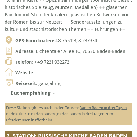
historisches Spielzeug, Münzen, Medaillen) ++ gläserner
Pavillon mit Steindenkmälern, plastischen Bildwerken von
der Römer- bis zur Neuzeit ++ Sonderausstellungen zu
kultur- und stadthistorischen Themen ++ Führungen ++
GPS-Koordinaten
: 48.755113, 8.237934
Adresse
: Lichtentaler Allee 10, 76530 Baden-Baden
Telefon
:
+49 7221 932272
Website
Reisezeit
: ganzjährig
Buchempfehlung »
Diese Station gibt es auch in den Touren:
Baden Baden in drei Tagen
,
Badekultur in Baden Baden
,
Baden Baden in drei Tagen zum
Pferderennen in Iffezheim
2. STATION: RUSSISCHE KIRCHE BADEN BADEN