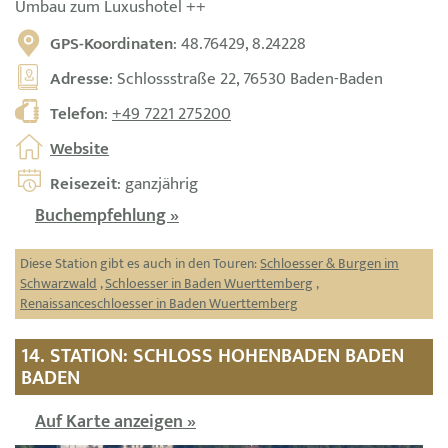
Umbau zum Luxushotel ++
GPS-Koordinaten
: 48.76429, 8.24228
Adresse
: Schlossstraße 22, 76530 Baden-Baden
Telefon
:
+49 7221 275200
Website
Reisezeit
: ganzjährig
Buchempfehlung »
Diese Station gibt es auch in den Touren:
Schloesser & Burgen im
Schwarzwald
,
Schloesser in Baden Wuerttemberg
,
Renaissanceschloesser in Baden Wuerttemberg
14. STATION: SCHLOSS HOHENBADEN BADEN
BADEN
Auf Karte anzeigen »