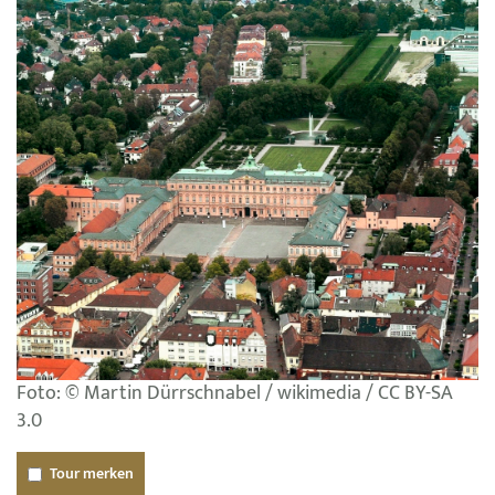
Foto: © Martin Dürrschnabel / wikimedia / CC BY-SA
3.0
Tour merken