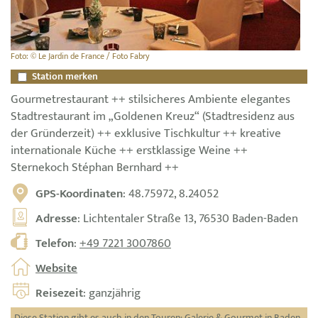
Foto: © Le Jardin de France / Foto Fabry
Station merken
Gourmetrestaurant ++ stilsicheres Ambiente elegantes
Stadtrestaurant im „Goldenen Kreuz“ (Stadtresidenz aus
der Gründerzeit) ++ exklusive Tischkultur ++ kreative
internationale Küche ++ erstklassige Weine ++
Sternekoch Stéphan Bernhard ++
GPS-Koordinaten
: 48.75972, 8.24052
Adresse
: Lichtentaler Straße 13, 76530 Baden-Baden
Telefon
:
+49 7221 3007860
Website
Reisezeit
: ganzjährig
Diese Station gibt es auch in den Touren:
Galerie & Gourmet in Baden