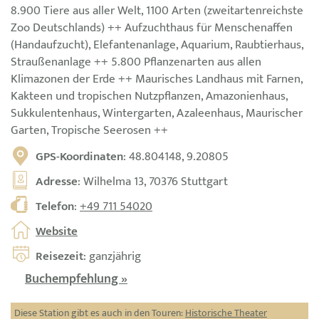
8.900 Tiere aus aller Welt, 1100 Arten (zweitartenreichste
Zoo Deutschlands) ++ Aufzuchthaus für Menschenaffen
(Handaufzucht), Elefantenanlage, Aquarium, Raubtierhaus,
Straußenanlage ++ 5.800 Pflanzenarten aus allen
Klimazonen der Erde ++ Maurisches Landhaus mit Farnen,
Kakteen und tropischen Nutzpflanzen, Amazonienhaus,
Sukkulentenhaus, Wintergarten, Azaleenhaus, Maurischer
Garten, Tropische Seerosen ++
GPS-Koordinaten
: 48.804148, 9.20805
Adresse
: Wilhelma 13, 70376 Stuttgart
Telefon
:
+49 711 54020
Website
Reisezeit
: ganzjährig
Buchempfehlung »
Diese Station gibt es auch in den Touren:
Historische Theater