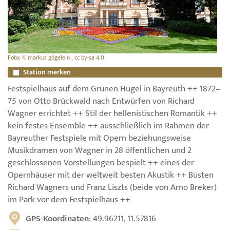
Foto: © markus gögelein , cc by-sa 4.0
Station merken
Festspielhaus auf dem Grünen Hügel in Bayreuth ++ 1872–
75 von Otto Brückwald nach Entwürfen von Richard
Wagner errichtet ++ Stil der hellenistischen Romantik ++
kein festes Ensemble ++ ausschließlich im Rahmen der
Bayreuther Festspiele mit Opern beziehungsweise
Musikdramen von Wagner in 28 öffentlichen und 2
geschlossenen Vorstellungen bespielt ++ eines der
Opernhäuser mit der weltweit besten Akustik ++ Büsten
Richard Wagners und Franz Liszts (beide von Arno Breker)
im Park vor dem Festspielhaus ++
GPS-Koordinaten
: 49.96211, 11.57816