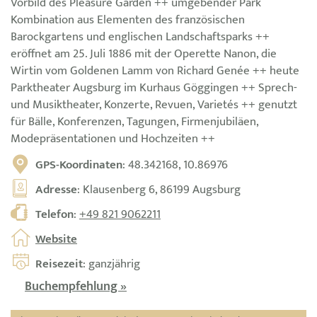
Vorbild des Pleasure Garden ++ umgebender Park
Kombination aus Elementen des französischen
Barockgartens und englischen Landschaftsparks ++
eröffnet am 25. Juli 1886 mit der Operette Nanon, die
Wirtin vom Goldenen Lamm von Richard Genée ++ heute
Parktheater Augsburg im Kurhaus Göggingen ++ Sprech-
und Musiktheater, Konzerte, Revuen, Varietés ++ genutzt
für Bälle, Konferenzen, Tagungen, Firmenjubiläen,
Modepräsentationen und Hochzeiten ++
GPS-Koordinaten
: 48.342168, 10.86976
Adresse
: Klausenberg 6, 86199 Augsburg
Telefon
:
+49 821 9062211
Website
Reisezeit
: ganzjährig
Buchempfehlung »