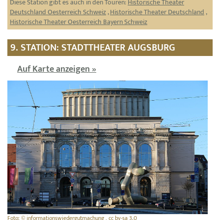
Diese Station gibt es auch in den Touren:
Historische Theater
Deutschland Oesterreich Schweiz
,
Historische Theater Deutschland
,
Historische Theater Oesterreich Bayern Schweiz
9. STATION: STADTTHEATER AUGSBURG
Auf Karte anzeigen »
Foto: © informationswiedergutmachung , cc by-sa 3.0