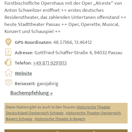
Fürstbischöfliche Opernhaus mit der Oper „Alceste“ von
Anton Schweitzer eröffnet ++ erstes deutsches
Residenztheater, das zahlenden Untertanen offenstand ++
heute Stadttheater Passau ++ Oper, Operette, Musical,
Konzert und Schauspiel ++
GPS-Koordinaten
: 48.57366, 13.46412
Adresse
: Gottfried-Schäffer-Straße 4, 94032 Passau
Telefon
:
+49 871 9291913
Website
Reisezeit
: ganzjährig
Buchempfehlung »
Diese Station gibt es auch in den Touren:
Historische Theater
Deutschland Oesterreich Schweiz
,
Historische Theater Oesterreich
Bayern Schweiz
,
Historische Theater in Bayern