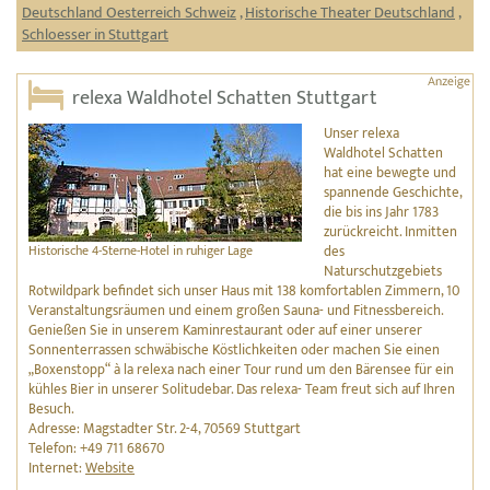
Deutschland Oesterreich Schweiz
,
Historische Theater Deutschland
,
Schloesser in Stuttgart
relexa Waldhotel Schatten Stuttgart
Unser relexa
Waldhotel Schatten
hat eine bewegte und
spannende Geschichte,
die bis ins Jahr 1783
zurückreicht. Inmitten
Historische 4-Sterne-Hotel in ruhiger Lage
des
Naturschutzgebiets
Rotwildpark befindet sich unser Haus mit 138 komfortablen Zimmern, 10
Veranstaltungsräumen und einem großen Sauna- und Fitnessbereich.
Genießen Sie in unserem Kaminrestaurant oder auf einer unserer
Sonnenterrassen schwäbische Köstlichkeiten oder machen Sie einen
„Boxenstopp“ à la relexa nach einer Tour rund um den Bärensee für ein
kühles Bier in unserer Solitudebar. Das relexa- Team freut sich auf Ihren
Besuch.
Adresse: Magstadter Str. 2-4, 70569 Stuttgart
Telefon: +49 711 68670
Internet:
Website