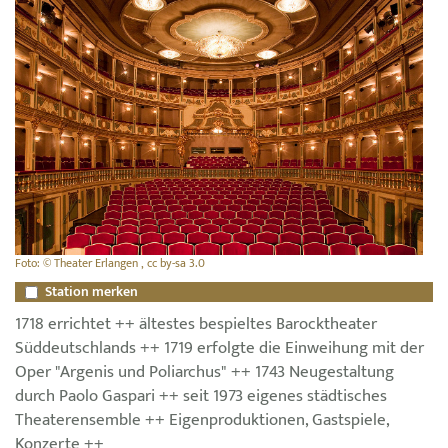
Foto: © Theater Erlangen , cc by-sa 3.0
Station merken
1718 errichtet ++ ältestes bespieltes Barocktheater
Süddeutschlands ++ 1719 erfolgte die Einweihung mit der
Oper "Argenis und Poliarchus" ++ 1743 Neugestaltung
durch Paolo Gaspari ++ seit 1973 eigenes städtisches
Theaterensemble ++ Eigenproduktionen, Gastspiele,
Konzerte ++