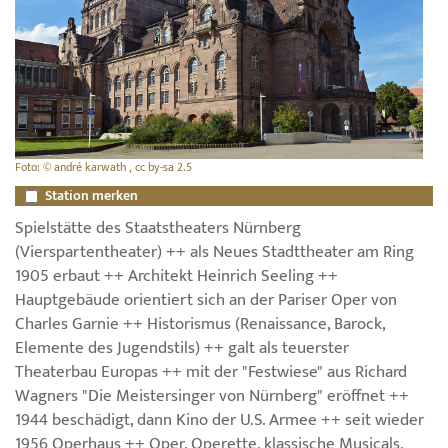
Foto: © andré karwath , cc by-sa 2.5
Station merken
Spielstätte des Staatstheaters Nürnberg
(Vierspartentheater) ++ als Neues Stadttheater am Ring
1905 erbaut ++ Architekt Heinrich Seeling ++
Hauptgebäude orientiert sich an der Pariser Oper von
Charles Garnie ++ Historismus (Renaissance, Barock,
Elemente des Jugendstils) ++ galt als teuerster
Theaterbau Europas ++ mit der "Festwiese" aus Richard
Wagners "Die Meistersinger von Nürnberg" eröffnet ++
1944 beschädigt, dann Kino der U.S. Armee ++ seit wieder
1956 Operhaus ++ Oper, Operette, klassische Musicals,