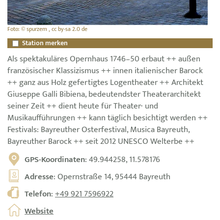
Foto: © spurzem , cc by-sa 2.0 de
Station merken
Als spektakuläres Opernhaus 1746–50 erbaut ++ außen
französischer Klassizismus ++ innen italienischer Barock
++ ganz aus Holz gefertigtes Logentheater ++ Architekt
Giuseppe Galli Bibiena, bedeutendster Theaterarchitekt
seiner Zeit ++ dient heute für Theater- und
Musikaufführungen ++ kann täglich besichtigt werden ++
Festivals: Bayreuther Osterfestival, Musica Bayreuth,
Bayreuther Barock ++ seit 2012 UNESCO Welterbe ++
GPS-Koordinaten
: 49.944258, 11.578176
Adresse
: Opernstraße 14, 95444 Bayreuth
Telefon
:
+49 921 7596922
Website