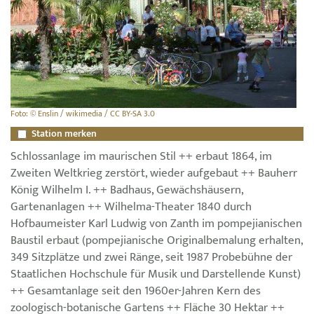
Foto: © Enslin / wikimedia / CC BY-SA 3.0
Station merken
Schlossanlage im maurischen Stil ++ erbaut 1864, im
Zweiten Weltkrieg zerstört, wieder aufgebaut ++ Bauherr
König Wilhelm I. ++ Badhaus, Gewächshäusern,
Gartenanlagen ++ Wilhelma-Theater 1840 durch
Hofbaumeister Karl Ludwig von Zanth im pompejianischen
Baustil erbaut (pompejianische Originalbemalung erhalten,
349 Sitzplätze und zwei Ränge, seit 1987 Probebühne der
Staatlichen Hochschule für Musik und Darstellende Kunst)
++ Gesamtanlage seit den 1960er-Jahren Kern des
zoologisch-botanische Gartens ++ Fläche 30 Hektar ++