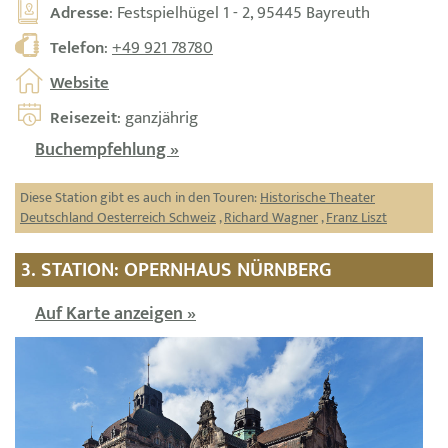
Adresse
: Festspielhügel 1 - 2, 95445 Bayreuth
Telefon
:
+49 921 78780
Website
Reisezeit
: ganzjährig
Buchempfehlung »
Diese Station gibt es auch in den Touren:
Historische Theater
Deutschland Oesterreich Schweiz
,
Richard Wagner
,
Franz Liszt
3. STATION: OPERNHAUS NÜRNBERG
Auf Karte anzeigen »