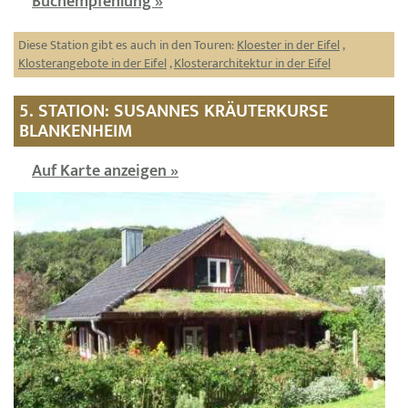
Buchempfehlung »
Diese Station gibt es auch in den Touren:
Kloester in der Eifel
,
Klosterangebote in der Eifel
,
Klosterarchitektur in der Eifel
5. STATION: SUSANNES KRÄUTERKURSE
BLANKENHEIM
Auf Karte anzeigen »