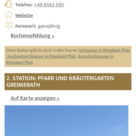
Telefon
:
+49 6563 590
Website
Reisezeit
: ganzjährig
Buchempfehlung »
Diese Station gibt es auch in den Touren:
Schloesser in Rheinland Pfalz
,
Hochzeitsschloesser in Rheinland Pfalz
,
Barockschloesser in
Rheinland Pfalz
2. STATION: PFARR UND KRÄUTERGARTEN
GREIMERATH
Auf Karte anzeigen »