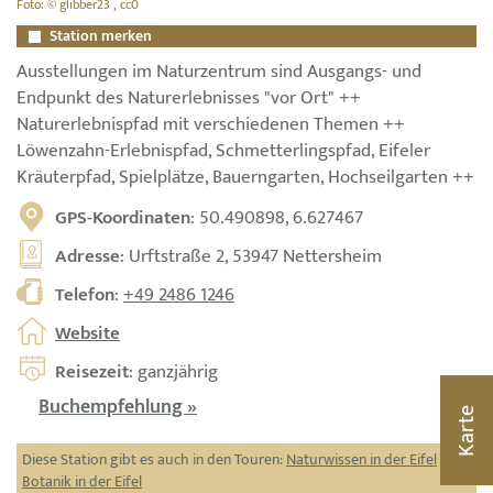
Foto: © glibber23 , cc0
Station merken
Ausstellungen im Naturzentrum sind Ausgangs- und
Endpunkt des Naturerlebnisses "vor Ort" ++
Naturerlebnispfad mit verschiedenen Themen ++
Löwenzahn-Erlebnispfad, Schmetterlingspfad, Eifeler
Kräuterpfad, Spielplätze, Bauerngarten, Hochseilgarten ++
GPS-Koordinaten
: 50.490898, 6.627467
Adresse
: Urftstraße 2, 53947 Nettersheim
Telefon
:
+49 2486 1246
Website
Reisezeit
: ganzjährig
Buchempfehlung »
Karte
Diese Station gibt es auch in den Touren:
Naturwissen in der Eifel
,
Botanik in der Eifel