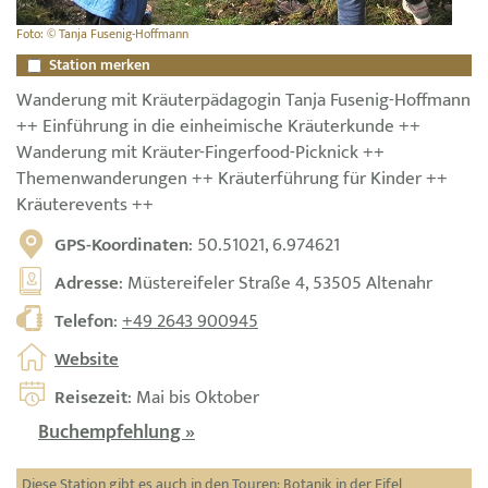
Foto: © Tanja Fusenig-Hoffmann
Station merken
Wanderung mit Kräuterpädagogin Tanja Fusenig-Hoffmann
++ Einführung in die einheimische Kräuterkunde ++
Wanderung mit Kräuter-Fingerfood-Picknick ++
Themenwanderungen ++ Kräuterführung für Kinder ++
Kräuterevents ++
GPS-Koordinaten
: 50.51021, 6.974621
Adresse
: Müstereifeler Straße 4, 53505 Altenahr
Telefon
:
+49 2643 900945
Website
Reisezeit
: Mai bis Oktober
Buchempfehlung »
Diese Station gibt es auch in den Touren:
Botanik in der Eifel