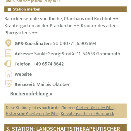
Foto: © jean-marc pascolo , cc by-sa 3.0
Station merken
Barockensemble von Kirche, Pfarrhaus und Kirchhof ++
Kräutergarten an der Pfarrkirche ++ Kräuter des alten
Pfarrgartens ++
GPS-Koordinaten
: 50.040771, 6.905694
Adresse
: Sankt-Georg-Straße 11, 54533 Greimerath
Telefon
:
+49 6574 8642
Website
Reisezeit
: Mai bis Oktober
Buchempfehlung »
Diese Station gibt es auch in den Touren:
Gartenstile in der Eifel
,
Historische Gaerten in der Eifel
,
Kraeutergaerten im Hunsrueck
3. STATION: LANDSCHAFTSTHERAPEUTISCHER