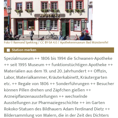
Foto © Raimond Spekking / CC BY-SA 4.0 / Apothekenmuseum Bad Münstereifel
Station merken
Spezialmuseum ++ 1806 bis 1994 die Schwanen-Apotheke
++ seit 1995 Museum ++ funktionstüchtigen Apotheke ++
Materialien aus dem 19. und 20. Jahrhundert ++ Offizin,
Labor, Materialkammer, Kräuterkabinett, Kräutergarten
etc. ++ Regale von 1806 ++ Sonderführungen ++ Besucher
können Pillen drehen und Zäpfchen gießen ++
Arzneipflanzenausstellungen ++ wechselnde
Ausstellungen zur Pharmaziegeschichte ++ im Garten
Rokoko-Statuen des Bildhauers Adam Ferdinand Dietz ++
Bildersammlung von Malern, die in der Zeit des Dichters