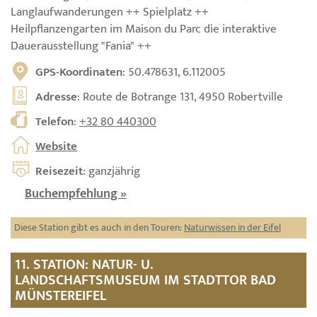
Langlaufwanderungen ++ Spielplatz ++
Heilpflanzengarten im Maison du Parc die interaktive
Dauerausstellung "Fania" ++
GPS-Koordinaten
: 50.478631, 6.112005
Adresse
: Route de Botrange 131, 4950 Robertville
Telefon
:
+32 80 440300
Website
Reisezeit
: ganzjährig
Buchempfehlung »
Diese Station gibt es auch in den Touren:
Naturwissen in der Eifel
11. STATION: NATUR- U.
LANDSCHAFTSMUSEUM IM STADTTOR BAD
MÜNSTEREIFEL