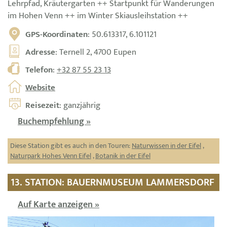
Lehrpfad, Kräutergarten ++ Startpunkt für Wanderungen
im Hohen Venn ++ im Winter Skiausleihstation ++
GPS-Koordinaten
: 50.613317, 6.101121
Adresse
: Ternell 2, 4700 Eupen
Telefon
:
+32 87 55 23 13
Website
Reisezeit
: ganzjährig
Buchempfehlung »
Diese Station gibt es auch in den Touren:
Naturwissen in der Eifel
,
Naturpark Hohes Venn Eifel
,
Botanik in der Eifel
13. STATION: BAUERNMUSEUM LAMMERSDORF
Auf Karte anzeigen »