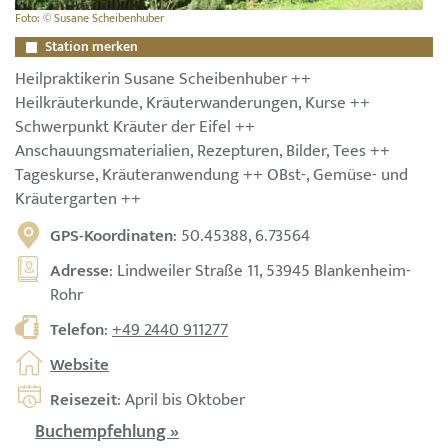
Foto: © Susane Scheibenhuber
Station merken
Heilpraktikerin Susane Scheibenhuber ++
Heilkräuterkunde, Kräuterwanderungen, Kurse ++
Schwerpunkt Kräuter der Eifel ++
Anschauungsmaterialien, Rezepturen, Bilder, Tees ++
Tageskurse, Kräuteranwendung ++ OBst-, Gemüse- und
Kräutergarten ++
GPS-Koordinaten
: 50.45388, 6.73564
Adresse
: Lindweiler Straße 11, 53945 Blankenheim-
Rohr
Telefon
:
+49 2440 911277
Website
Reisezeit
: April bis Oktober
Buchempfehlung »