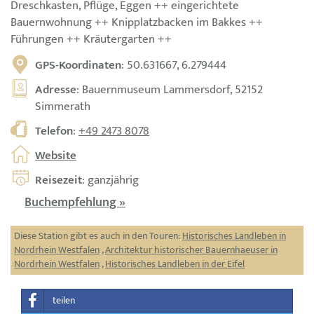
Dreschkasten, Pflüge, Eggen ++ eingerichtete
Bauernwohnung ++ Knipplatzbacken im Bakkes ++
Führungen ++ Kräutergarten ++
GPS-Koordinaten
: 50.631667, 6.279444
Adresse
: Bauernmuseum Lammersdorf, 52152
Simmerath
Telefon
:
+49 2473 8078
Website
Reisezeit
: ganzjährig
Buchempfehlung »
Diese Station gibt es auch in den Touren:
Historisches Landleben in
Nordrhein Westfalen
,
Architektur historischer Bauernhaeuser in
Nordrhein Westfalen
,
Historisches Landleben in der Eifel
teilen