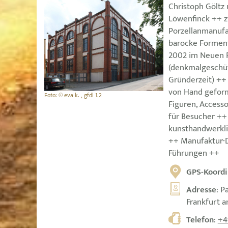
Christoph Göltz
Löwenfinck ++ z
Porzellanmanufa
barocke Forment
2002 im Neuen P
(denkmalgeschüt
Gründerzeit) ++ 
von Hand geform
Foto: © eva k. , gfdl 1.2
Figuren, Access
für Besucher ++
kunsthandwerkli
++ Manufaktur-D
Führungen ++
GPS-Koordi
Adresse
: P
Frankfurt 
Telefon
:
+4