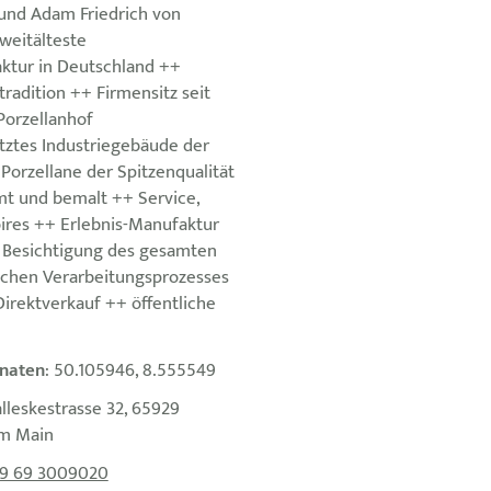
 und Adam Friedrich von
weitälteste
ktur in Deutschland ++
radition ++ Firmensitz seit
orzellanhof
ztes Industriegebäude der
Porzellane der Spitzenqualität
t und bemalt ++ Service,
oires ++ Erlebnis-Manufaktur
 Besichtigung des gesamten
chen Verarbeitungsprozesses
irektverkauf ++ öffentliche
naten
: 50.105946, 8.555549
alleskestrasse 32, 65929
am Main
9 69 3009020