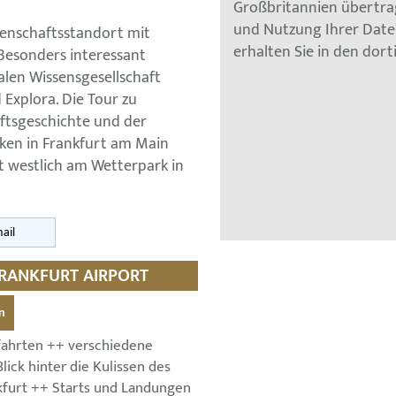
Großbritannien übertra
und Nutzung Ihrer Dat
senschaftsstandort mit
erhalten Sie in den dor
 Besonders interessant
len Wissensgesellschaft
Explora. Die Tour zu
ftsgeschichte und der
ken in Frankfurt am Main
t westlich am Wetterpark in
ail
FRANKFURT AIRPORT
n
fahrten ++ verschiedene
ick hinter die Kulissen des
kfurt ++ Starts und Landungen