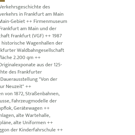
 Verkehrsgeschichte des
verkehrs in Frankfurt am Main
Main-Gebiet ++ Firmenmuseum
Frankfurt am Main und der
haft Frankfurt (VGF) ++ 1987
i historische Wagenhallen der
kfurter Waldbahngesellschaft
fläche 2.200 qm ++
Originalexponate aus der 125-
hte des Frankfurter
Dauerausstellung "Von der
zur Neuzeit" ++
n von 1872, Straßenbahnen,
usse, Fahrzeugmodelle der
pflok, Gerätewagen ++
anlagen, alte Wartehalle,
pläne, alte Uniformen ++
gon der Kinderfahrschule ++