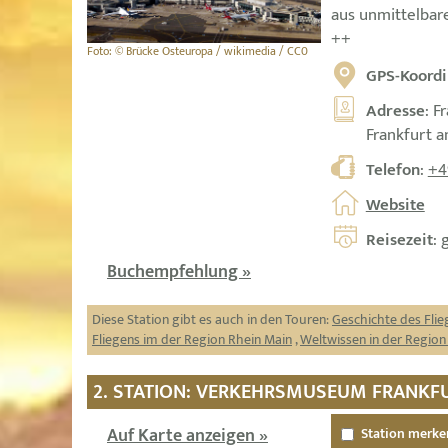
aus unmittelbar
++
Foto: © Brücke Osteuropa / wikimedia / CC0
GPS-Koordi
Adresse
: F
Frankfurt 
Telefon
:
+4
Website
Reisezeit
: 
Buchempfehlung »
Diese Station gibt es auch in den Touren:
Geschichte des Flie
Fliegens im der Region Rhein Main
,
Weltwissen in der Region
2. STATION: VERKEHRSMUSEUM FRANKF
Auf Karte anzeigen »
Station merke