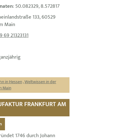
naten
: 50.082329, 8.572817
heinlandstraße 133, 60529
am Main
9 69 21323131
ganzjährig
hn in Hessen
,
Weltwissen in der
n Main
NUFAKTUR FRANKFURT AM
n
ündet 1746 durch Johann