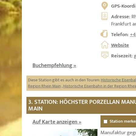
GPS-Koordi
Adresse
: R
Frankfurt 
Telefon
:
+4
Website
Reisezeit
: 
Buchempfehlung »
Diese Station gibt es auch in den Touren:
Historische Eisenba
Region Rhein Main
,
Historische Eisenbahn in der Region Rhei
3. STATION: HÖCHSTER PORZELLAN MA
MAIN
Auf Karte anzeigen »
Station merke
Manufaktur gegr