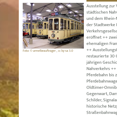
Ausstellung zur
städtischen Nah
und dem Rhein-
der Stadtwerke 
Verkehrsgesellsc
eröffnet ++ zwe
ehemaligen Fran
++ Ausstellungs
Foto: © urmelbeauftrager , cc by-sa 3.0
restaurierte 30 
jährigen Geschic
Nahverkehrs ++ 
Pferdebahn bis 
Pferdebahnwage
Oldtimer-Omnib
Gegenwart, Dam
Schilder, Signal
historische Netz
Straßenbahnwag