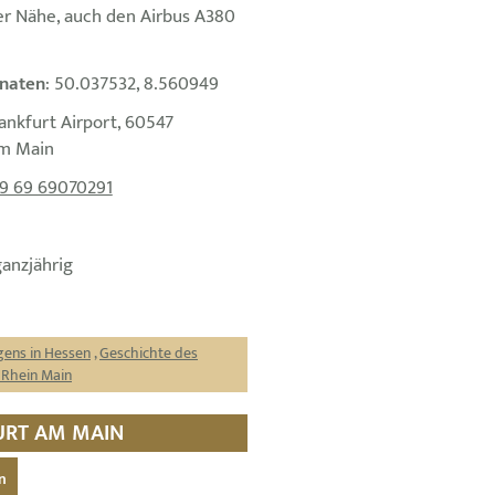
er Nähe, auch den Airbus A380
naten
: 50.037532, 8.560949
rankfurt Airport, 60547
am Main
9 69 69070291
ganzjährig
gens in Hessen
,
Geschichte des
 Rhein Main
URT AM MAIN
n