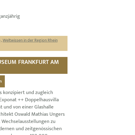
ganzjährig
n
,
Weltwissen in der Region Rhein
MUSEUM FRANKFURT AM
n
 konzipiert und zugleich
Exponat ++ Doppelhausvilla
t und von einer Glashalle
hitekt Oswald Mathias Ungers
 Wechselausstellungen zu
ernen und zeitgenössischen