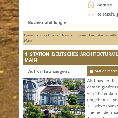
Website
Reisezeit
: 
Buchempfehlung »
Diese Station gibt es auch in den Touren:
Hoechster Porzella
Main
4. STATION: DEUTSCHES ARCHITEKTUR
MAIN
Auf Karte anzeigen »
Station merke
Als Haus-im-Haus
dessen größtes 
von 1912 entkern
umgeben ++ Arc
++ Schwerpunkt
Themen der mod