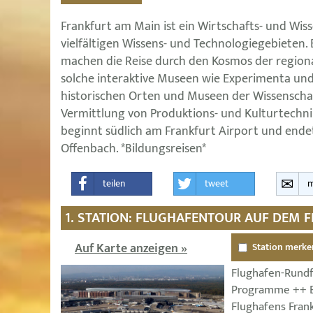
Frankfurt am Main ist ein Wirtschafts- und Wis
vielfältigen Wissens- und Technologiegebieten.
machen die Reise durch den Kosmos der regiona
solche interaktive Museen wie Experimenta und 
historischen Orten und Museen der Wissenscha
Vermittlung von Produktions- und Kulturtechni
beginnt südlich am Frankfurt Airport und ende
Offenbach. *Bildungsreisen*
teilen
tweet
m
1. STATION: FLUGHAFENTOUR AUF DEM 
Auf Karte anzeigen »
Station merke
Flughafen-Rund
Programme ++ Bl
Flughafens Fran