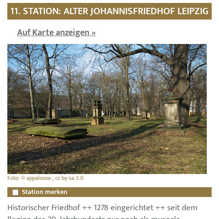
11. STATION: ALTER JOHANNISFRIEDHOF LEIPZIG
Auf Karte anzeigen »
Foto: © appaloosa , cc by-sa 3.0
Station merken
Historischer Friedhof ++ 1278 eingerichtet ++ seit dem