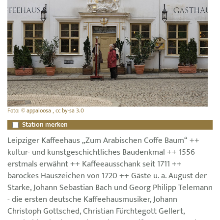
Foto: © appaloosa , cc by-sa 3.0
Station merken
Leipziger Kaffeehaus „Zum Arabischen Coffe Baum“ ++
kultur- und kunstgeschichtliches Baudenkmal ++ 1556
erstmals erwähnt ++ Kaffeeausschank seit 1711 ++
barockes Hauszeichen von 1720 ++ Gäste u. a. August der
Starke, Johann Sebastian Bach und Georg Philipp Telemann
- die ersten deutsche Kaffeehausmusiker, Johann
Christoph Gottsched, Christian Fürchtegott Gellert,