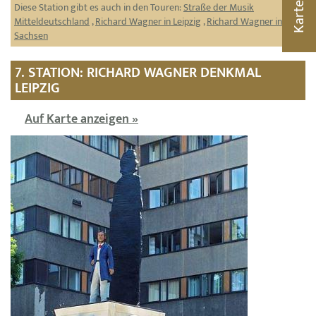
Diese Station gibt es auch in den Touren:
Straße der Musik
Karte
Mitteldeutschland
,
Richard Wagner in Leipzig
,
Richard Wagner in
Sachsen
7. STATION: RICHARD WAGNER DENKMAL
LEIPZIG
Auf Karte anzeigen »