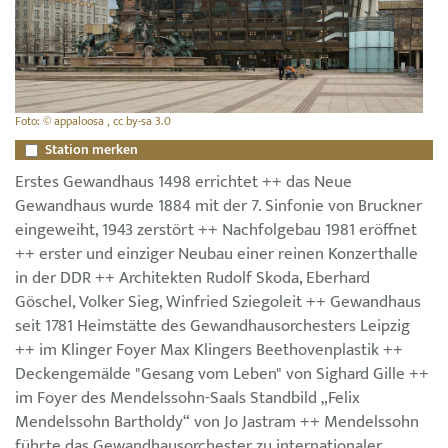
Foto: © appaloosa , cc by-sa 3.0
Station merken
Erstes Gewandhaus 1498 errichtet ++ das Neue
Gewandhaus wurde 1884 mit der 7. Sinfonie von Bruckner
eingeweiht, 1943 zerstört ++ Nachfolgebau 1981 eröffnet
++ erster und einziger Neubau einer reinen Konzerthalle
in der DDR ++ Architekten Rudolf Skoda, Eberhard
Göschel, Volker Sieg, Winfried Sziegoleit ++ Gewandhaus
seit 1781 Heimstätte des Gewandhausorchesters Leipzig
++ im Klinger Foyer Max Klingers Beethovenplastik ++
Deckengemälde "Gesang vom Leben" von Sighard Gille ++
im Foyer des Mendelssohn-Saals Standbild „Felix
Mendelssohn Bartholdy“ von Jo Jastram ++ Mendelssohn
führte das Gewandhausorchester zu internationaler