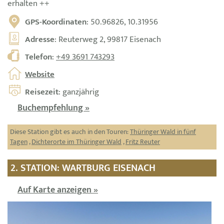
erhalten ++
GPS-Koordinaten
: 50.96826, 10.31956
Adresse
: Reuterweg 2, 99817 Eisenach
Telefon
:
+49 3691 743293
Website
Reisezeit
: ganzjährig
Buchempfehlung »
Diese Station gibt es auch in den Touren:
Thüringer Wald in fünf
Tagen
,
Dichterorte im Thüringer Wald
,
Fritz Reuter
2. STATION: WARTBURG EISENACH
Auf Karte anzeigen »