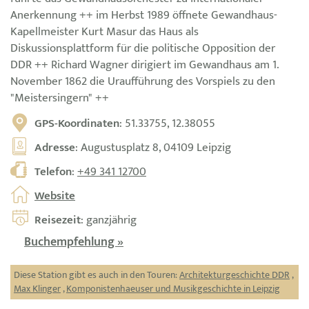
Anerkennung ++ im Herbst 1989 öffnete Gewandhaus-
Kapellmeister Kurt Masur das Haus als
Diskussionsplattform für die politische Opposition der
DDR ++ Richard Wagner dirigiert im Gewandhaus am 1.
November 1862 die Uraufführung des Vorspiels zu den
"Meistersingern" ++
GPS-Koordinaten
: 51.33755, 12.38055
Adresse
: Augustusplatz 8, 04109 Leipzig
Telefon
:
+49 341 12700
Website
Reisezeit
: ganzjährig
Buchempfehlung »
Diese Station gibt es auch in den Touren:
Architekturgeschichte DDR
,
Max Klinger
,
Komponistenhaeuser und Musikgeschichte in Leipzig