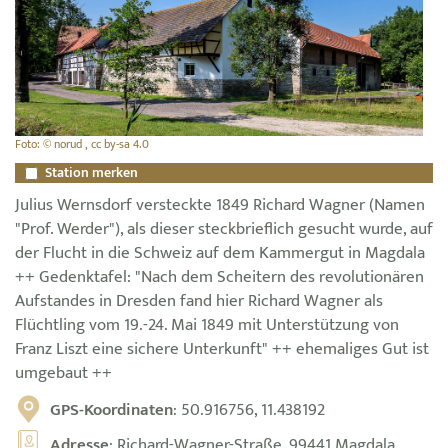
Foto: © norud , cc by-sa 4.0
Station merken
Julius Wernsdorf versteckte 1849 Richard Wagner (Namen
"Prof. Werder"), als dieser steckbrieflich gesucht wurde, auf
der Flucht in die Schweiz auf dem Kammergut in Magdala
++ Gedenktafel: "Nach dem Scheitern des revolutionären
Aufstandes in Dresden fand hier Richard Wagner als
Flüchtling vom 19.-24. Mai 1849 mit Unterstützung von
Franz Liszt eine sichere Unterkunft" ++ ehemaliges Gut ist
umgebaut ++
GPS-Koordinaten
: 50.916756, 11.438192
Adresse
: Richard-Wagner-Straße, 99441 Magdala