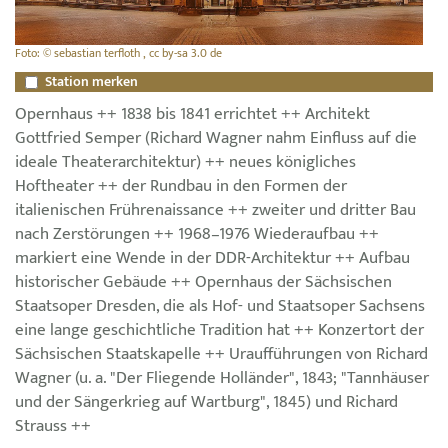
Foto: © sebastian terfloth , cc by-sa 3.0 de
Station merken
Opernhaus ++ 1838 bis 1841 errichtet ++ Architekt
Gottfried Semper (Richard Wagner nahm Einfluss auf die
ideale Theaterarchitektur) ++ neues königliches
Hoftheater ++ der Rundbau in den Formen der
italienischen Frührenaissance ++ zweiter und dritter Bau
nach Zerstörungen ++ 1968–1976 Wiederaufbau ++
markiert eine Wende in der DDR-Architektur ++ Aufbau
historischer Gebäude ++ Opernhaus der Sächsischen
Staatsoper Dresden, die als Hof- und Staatsoper Sachsens
eine lange geschichtliche Tradition hat ++ Konzertort der
Sächsischen Staatskapelle ++ Uraufführungen von Richard
Wagner (u. a. "Der Fliegende Holländer", 1843; "Tannhäuser
und der Sängerkrieg auf Wartburg", 1845) und Richard
Strauss ++