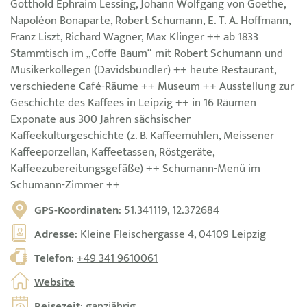
Gotthold Ephraim Lessing, Johann Wolfgang von Goethe,
Napoléon Bonaparte, Robert Schumann, E. T. A. Hoffmann,
Franz Liszt, Richard Wagner, Max Klinger ++ ab 1833
Stammtisch im „Coffe Baum“ mit Robert Schumann und
Musikerkollegen (Davidsbündler) ++ heute Restaurant,
verschiedene Café-Räume ++ Museum ++ Ausstellung zur
Geschichte des Kaffees in Leipzig ++ in 16 Räumen
Exponate aus 300 Jahren sächsischer
Kaffeekulturgeschichte (z. B. Kaffeemühlen, Meissener
Kaffeeporzellan, Kaffeetassen, Röstgeräte,
Kaffeezubereitungsgefäße) ++ Schumann-Menü im
Schumann-Zimmer ++
GPS-Koordinaten
: 51.341119, 12.372684
Adresse
: Kleine Fleischergasse 4, 04109 Leipzig
Telefon
:
+49 341 9610061
Website
Reisezeit
: ganzjährig