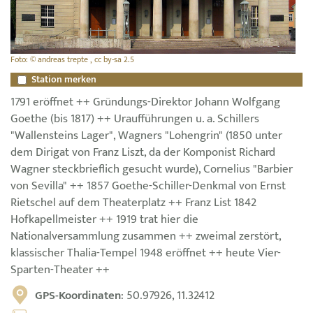
Foto: © andreas trepte , cc by-sa 2.5
Station merken
1791 eröffnet ++ Gründungs-Direktor Johann Wolfgang
Goethe (bis 1817) ++ Uraufführungen u. a. Schillers
"Wallensteins Lager", Wagners "Lohengrin" (1850 unter
dem Dirigat von Franz Liszt, da der Komponist Richard
Wagner steckbrieflich gesucht wurde), Cornelius "Barbier
von Sevilla" ++ 1857 Goethe-Schiller-Denkmal von Ernst
Rietschel auf dem Theaterplatz ++ Franz List 1842
Hofkapellmeister ++ 1919 trat hier die
Nationalversammlung zusammen ++ zweimal zerstört,
klassischer Thalia-Tempel 1948 eröffnet ++ heute Vier-
Sparten-Theater ++
GPS-Koordinaten
: 50.97926, 11.32412