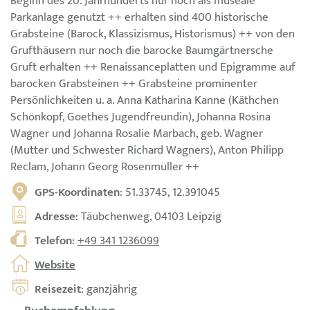
Beginn des 20. Jahrhunderts nur noch als museale
Parkanlage genutzt ++ erhalten sind 400 historische
Grabsteine (Barock, Klassizismus, Historismus) ++ von den
Grufthäusern nur noch die barocke Baumgärtnersche
Gruft erhalten ++ Renaissanceplatten und Epigramme auf
barocken Grabsteinen ++ Grabsteine prominenter
Persönlichkeiten u. a. Anna Katharina Kanne (Käthchen
Schönkopf, Goethes Jugendfreundin), Johanna Rosina
Wagner und Johanna Rosalie Marbach, geb. Wagner
(Mutter und Schwester Richard Wagners), Anton Philipp
Reclam, Johann Georg Rosenmüller ++
GPS-Koordinaten
: 51.33745, 12.391045
Adresse
: Täubchenweg, 04103 Leipzig
Telefon
:
+49 341 1236099
Website
Reisezeit
: ganzjährig