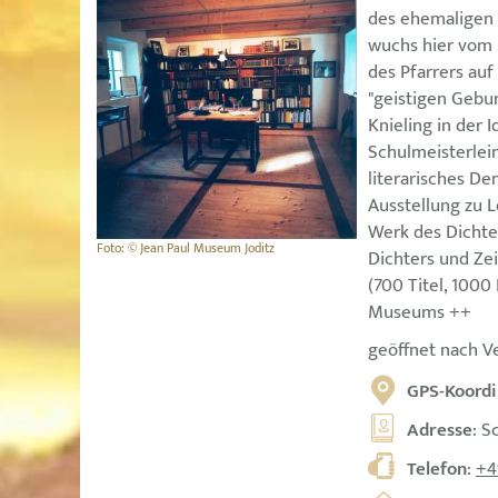
des ehemaligen 
wuchs hier vom 2
des Pfarrers auf
"geistigen Gebu
Knieling in der 
Schulmeisterlein
literarisches D
Ausstellung zu 
Werk des Dichte
Foto: © Jean Paul Museum Joditz
Dichters und Ze
(700 Titel, 1000
Museums ++
geöffnet nach V
GPS-Koordi
Adresse
: S
Telefon
:
+4