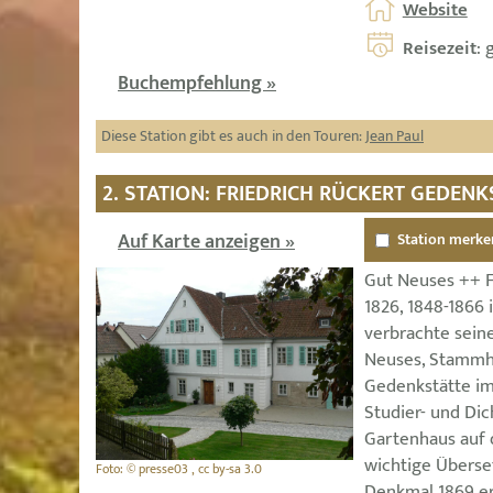
Website
Reisezeit
: 
Buchempfehlung »
Diese Station gibt es auch in den Touren:
Jean Paul
2. STATION: FRIEDRICH RÜCKERT GEDEN
Auf Karte anzeigen »
Station merke
Gut Neuses ++ F
1826, 1848-1866 
verbrachte sein
Neuses, Stammha
Gedenkstätte i
Studier- und Dic
Gartenhaus auf 
wichtige Überse
Foto: © presse03 , cc by-sa 3.0
Denkmal 1869 er