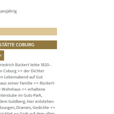
ganzjährig
KSTÄTTE COBURG
n
riedrich Rückert lebte 1820–
in Coburg ++ der Dichter
en Lebensabend auf Gut
us seiner Familie ++ Rückert-
m Wohnhaus ++ erhaltene
hterstube im Guts-Park,
dem Goldberg, hier entstehen
tzungen, Dramen, Gedichte ++
richtet ++ Grab auf dem alten