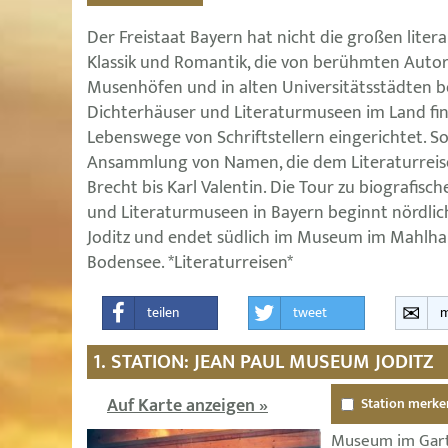
Der Freistaat Bayern hat nicht die großen liter
Klassik und Romantik, die von berühmten Autor
Musenhöfen und in alten Universitätsstädten 
Dichterhäuser und Literaturmuseen im Land fin
Lebenswege von Schriftstellern eingerichtet. So 
Ansammlung von Namen, die dem Literaturreis
Brecht bis Karl Valentin. Die Tour zu biografisc
und Literaturmuseen in Bayern beginnt nördlic
Joditz und endet südlich im Museum im Mahlh
Bodensee. *Literaturreisen*
teilen
tweet
m
1. STATION: JEAN PAUL MUSEUM JODITZ
Auf Karte anzeigen »
Station merke
Museum im Gart