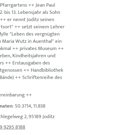
Pfarrgartens ++ Jean Paul
. bis 13. Lebensjahr als Sohn
 ++ er nennt Joditz seinen
rtsort" ++ setzt seinem Lehrer
Idylle "Leben des vergnügten
 Maria Wutz in Auenthal" ein
enkmal ++ privates Museum ++
Leben, Kindheitsjahren und
rs ++ Erstausgaben des
itgenossen ++ Handbibliothek
 Bände) ++ Schriftenreihe des
ereinbarung ++
naten
: 50.3714, 11.838
chlegelweg 2, 95189 Joditz
9 9295 8188