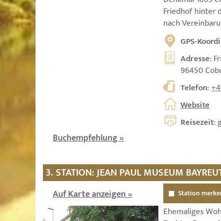
Friedhof hinter 
nach Vereinbar
GPS-Koordi
Adresse
: F
96450 Cob
Telefon
:
+4
Website
Reisezeit
: 
Buchempfehlung »
3. STATION: JEAN PAUL MUSEUM BAYREU
Auf Karte anzeigen »
Station merke
Ehemaliges Woh