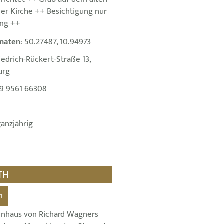
der Kirche ++ Besichtigung nur
ung ++
naten
: 50.27487, 10.94973
riedrich-Rückert-Straße 13,
urg
9 9561 66308
ganzjährig
TH
n
nhaus von Richard Wagners