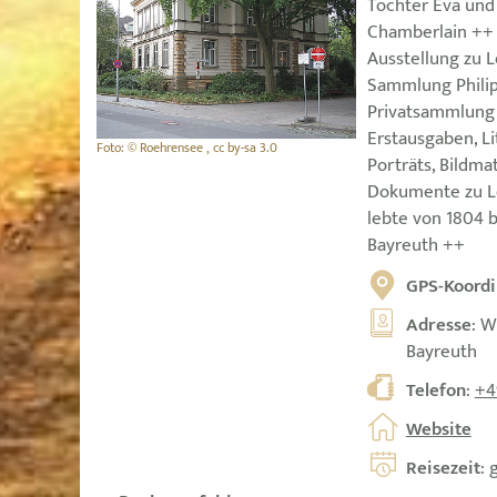
Tochter Eva un
Chamberlain ++
Ausstellung zu 
Sammlung Philip
Privatsammlung 
Erstausgaben, L
Foto: © Roehrensee , cc by-sa 3.0
Porträts, Bildmat
Dokumente zu L
lebte von 1804 b
Bayreuth ++
GPS-Koordi
Adresse
: W
Bayreuth
Telefon
:
+4
Website
Reisezeit
: 