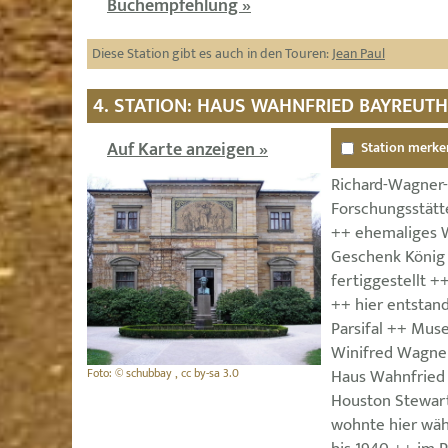
Buchempfehlung »
Diese Station gibt es auch in den Touren:
Jean Paul
4. STATION: HAUS WAHNFRIED BAYREUTH
Auf Karte anzeigen »
Station merke
Richard-Wagner-
Forschungsstätt
++ ehemaliges 
Geschenk König 
fertiggestellt 
++ hier entstand
Parsifal ++ Mus
Winifred Wagner 
Foto: © schubbay , cc by-sa 3.0
Haus Wahnfried
Houston Stewart
wohnte hier wäh