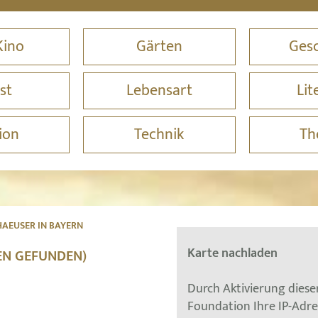
Kino
Gärten
Gesc
st
Lebensart
Lit
ion
Technik
Th
AEUSER IN BAYERN
Karte nachladen
NEN GEFUNDEN)
Durch Aktivierung dies
Foundation Ihre IP-Adr