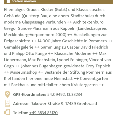
Station merken
Ehemaliges Graues Kloster (Gotik) und Klassizistisches
Gebäude (Quistorp-Bau, eine ehem. Stadtschule) durch
moderne Glaspassage verbunden ++ Architektenbüro
Gregor Sunder-Plassmann aus Kappeln (Landesbaupreis
Mecklenburg-Vorpommern 2000) ++ Ausstellungen zur
Erdgeschichte ++ 14.000 Jahre Geschichte in Pommern ++
Gemäldegalerie ++ Sammlung zu Caspar David Friedrich
und Philipp Otto Runge ++ Klassische Moderne ++ Max
Liebermann, Max Pechstein, Lyonel Feininger, Vincent van
Gogh ++ Johannes Bugenhagen gewidmete Croy-Teppich
++ Museumsshop ++ Bestände der Stiftung Pommern aus
Kiel fanden hier eine neue Heimstatt ++ Conventgarten
mit Backhaus und mittelalterlichem Kräutergarten ++
GPS-Koordinaten
: 54.09492, 13.38234
Adresse
: Rakower Straße 9, 17489 Greifswald
Telefon
:
+49 3834 83120