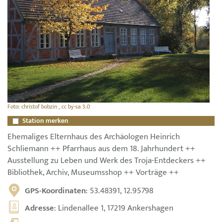
Foto: christof bobzin , cc by-sa 3.0
Station merken
Ehemaliges Elternhaus des Archäologen Heinrich
Schliemann ++ Pfarrhaus aus dem 18. Jahrhundert ++
Ausstellung zu Leben und Werk des Troja-Entdeckers ++
Bibliothek, Archiv, Museumsshop ++ Vorträge ++
GPS-Koordinaten
: 53.48391, 12.95798
Adresse
: Lindenallee 1, 17219 Ankershagen