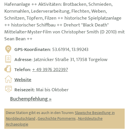
Hafenanlage ++ Aktivitäten: Brotbacken, Schmieden,
Kornmahlen, Lederverarbeitung, Flechten, Weben,
Schnitzen, Töpfern, Filzen ++ historische Spielplatzanlage
++ historischer Schiffbau ++ Drehort "Black Death"
Mittelalter-Myster-Film von Christopher Smith (D 2010) mit
Sean Bean ++
GPS-Koordinaten
: 53.61914, 13.99243
Adresse
: Jatznicker Straße 31, 17358 Torgelow
Telefon
:
+ 49 3976 202397
Website
Reisezeit
: Mai bis Oktober
Buchempfehlung »
Diese Station gibt es auch in den Touren:
Slawische Besiedlung in
Norddeutschland
,
Geschichte Pommerns
,
Norddeutsche
Archaeologie