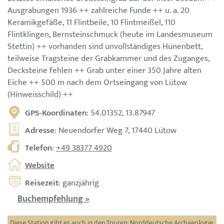
Ausgrabungen 1936 ++ zahlreiche Funde ++ u. a. 20
Keramikgefäße, 11 Flintbeile, 10 Flintmeißel, 110
Flintklingen, Bernsteinschmuck (heute im Landesmuseum
Stettin) ++ vorhanden sind unvollständiges Hünenbett,
teilweise Tragsteine der Grabkammer und des Zuganges,
Decksteine fehlen ++ Grab unter einer 350 Jahre alten
Eiche ++ 500 m nach dem Ortseingang von Lütow
(Hinweisschild) ++
GPS-Koordinaten
: 54.01352, 13.87947
Adresse
: Neuendorfer Weg 7, 17440 Lütow
Telefon
:
+49 38377 4920
Website
Reisezeit
: ganzjährig
Buchempfehlung »
Diese Station gibt es auch in den Touren:
Norddeutsche Archaeologie