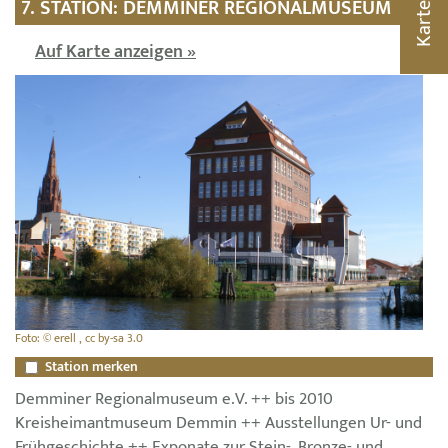
7. STATION: DEMMINER REGIONALMUSEUM
Karte
Auf Karte anzeigen »
Foto: © erell , cc by-sa 3.0
Station merken
Demminer Regionalmuseum e.V. ++ bis 2010
Kreisheimantmuseum Demmin ++ Ausstellungen Ur- und
Frühgeschichte ++ Exponate zur Stein-, Bronze- und