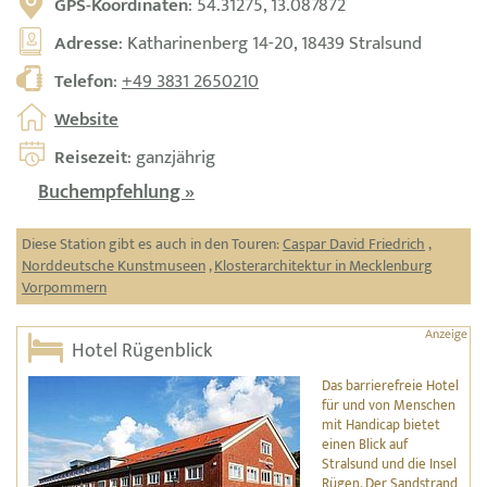
GPS-Koordinaten
: 54.31275, 13.087872
Adresse
: Katharinenberg 14-20, 18439 Stralsund
Telefon
:
+49 3831 2650210
Website
Reisezeit
: ganzjährig
Buchempfehlung »
Diese Station gibt es auch in den Touren:
Caspar David Friedrich
,
Norddeutsche Kunstmuseen
,
Klosterarchitektur in Mecklenburg
Vorpommern
Hotel Rügenblick
Das barrierefreie Hotel
für und von Menschen
mit Handicap bietet
einen Blick auf
Stralsund und die Insel
Rügen. Der Sandstrand