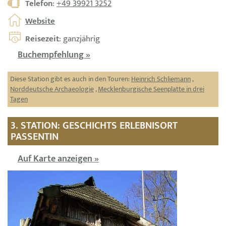
Telefon
:
+49 39921 3252
Website
Reisezeit
: ganzjährig
Buchempfehlung »
Diese Station gibt es auch in den Touren:
Heinrich Schliemann
,
Norddeutsche Archaeologie
,
Mecklenburgische Seenplatte in drei
Tagen
3. STATION: GESCHICHTS ERLEBNISORT
PASSENTIN
Auf Karte anzeigen »