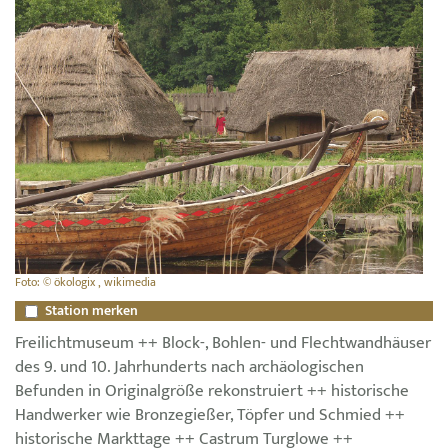
Foto: © ökologix , wikimedia
Station merken
Freilichtmuseum ++ Block-, Bohlen- und Flechtwandhäuser
des 9. und 10. Jahrhunderts nach archäologischen
Befunden in Originalgröße rekonstruiert ++ historische
Handwerker wie Bronzegießer, Töpfer und Schmied ++
historische Markttage ++ Castrum Turglowe ++