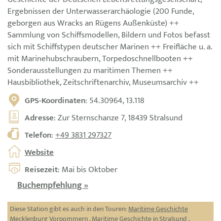
Ergebnissen der Unterwasserarchäologie (200 Funde,
geborgen aus Wracks an Rügens Außenküste) ++
Sammlung von Schiffsmodellen, Bildern und Fotos befasst
sich mit Schiffstypen deutscher Marinen ++ Freifläche u. a.
mit Marinehubschraubern, Torpedoschnellbooten ++
Sonderausstellungen zu maritimen Themen ++
Hausbibliothek, Zeitschriftenarchiv, Museumsarchiv ++
GPS-Koordinaten
: 54.30964, 13.118
Adresse
: Zur Sternschanze 7, 18439 Stralsund
Telefon
:
+49 3831 297327
Website
Reisezeit
: Mai bis Oktober
Buchempfehlung »
Diese Station gibt es auch in den Touren:
Maritime Geschichte
Mecklenburg Vorpommern
,
Maritime Geschichte in Stralsund
,