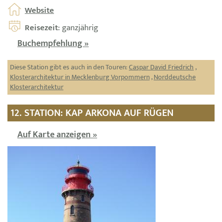
Website
Reisezeit
: ganzjährig
Buchempfehlung »
Diese Station gibt es auch in den Touren:
Caspar David Friedrich
,
Klosterarchitektur in Mecklenburg Vorpommern
,
Norddeutsche
Klosterarchitektur
12. STATION: KAP ARKONA AUF RÜGEN
Auf Karte anzeigen »