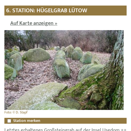
6. STATION: HÜGELGRAB LÜTOW
Auf Karte anzeigen »
Foto: © D. Stapf
Station merken
Letztes erhaltenes Großsteingrab auf der Insel Usedom ++