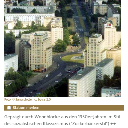
Foto: © Sansculotte , cc by-sa 2.0
Station merken
Geprägt durch Wohnblöcke aus den 1950er-Jahren im Stil
des sozialistischen Klassizismus ("Zuckerbäckerstil") ++