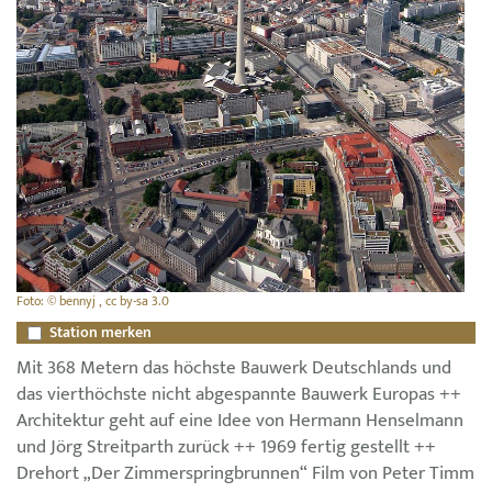
Foto: © bennyj , cc by-sa 3.0
Station merken
Mit 368 Metern das höchste Bauwerk Deutschlands und
das vierthöchste nicht abgespannte Bauwerk Europas ++
Architektur geht auf eine Idee von Hermann Henselmann
und Jörg Streitparth zurück ++ 1969 fertig gestellt ++
Drehort „Der Zimmerspringbrunnen“ Film von Peter Timm