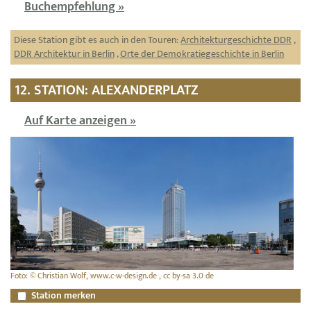
Buchempfehlung »
Diese Station gibt es auch in den Touren:
Architekturgeschichte DDR
,
DDR Architektur in Berlin
,
Orte der Demokratiegeschichte in Berlin
12. STATION: ALEXANDERPLATZ
Auf Karte anzeigen »
Foto: © Christian Wolf, www.c-w-design.de , cc by-sa 3.0 de
Station merken