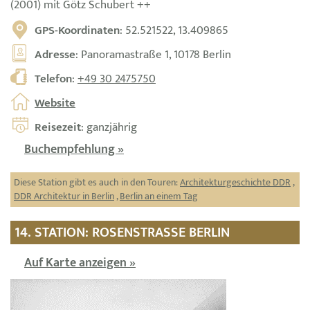
(2001) mit Götz Schubert ++
GPS-Koordinaten
: 52.521522, 13.409865
Adresse
: Panoramastraße 1, 10178 Berlin
Telefon
:
+49 30 2475750
Website
Reisezeit
: ganzjährig
Buchempfehlung »
Diese Station gibt es auch in den Touren:
Architekturgeschichte DDR
,
DDR Architektur in Berlin
,
Berlin an einem Tag
14. STATION: ROSENSTRASSE BERLIN
Auf Karte anzeigen »