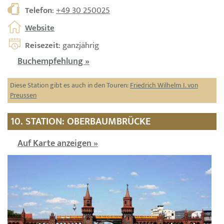
Telefon
:
+49 30 250025
Website
Reisezeit
: ganzjährig
Buchempfehlung »
Diese Station gibt es auch in den Touren:
Friedrich Wilhelm I. von
Preussen
10. STATION: OBERBAUMBRÜCKE
Auf Karte anzeigen »