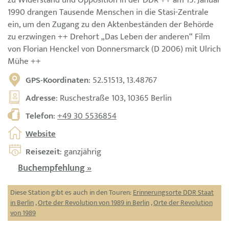
zu Widerstand und Opposition in der DDR ++ am 15. Januar
1990 drangen Tausende Menschen in die Stasi-Zentrale
ein, um den Zugang zu den Aktenbeständen der Behörde
zu erzwingen ++ Drehort „Das Leben der anderen“ Film
von Florian Henckel von Donnersmarck (D 2006) mit Ulrich
Mühe ++
GPS-Koordinaten
: 52.51513, 13.48767
Adresse
: Ruschestraße 103, 10365 Berlin
Telefon
:
+49 30 5536854
Website
Reisezeit
: ganzjährig
Buchempfehlung »
Diese Station gibt es auch in den Touren:
Erinnerungsorte DDR Staat
in Berlin
,
Orte der Revolution von 1989 in Berlin
,
Orte der Revolution
von 1989