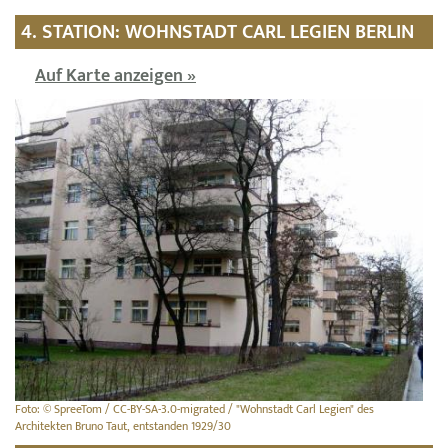
4. STATION: WOHNSTADT CARL LEGIEN BERLIN
Auf Karte anzeigen »
Foto: © SpreeTom / CC-BY-SA-3.0-migrated / "Wohnstadt Carl Legien" des
Architekten Bruno Taut, entstanden 1929/30