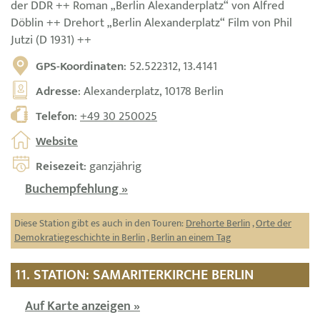
der DDR ++ Roman „Berlin Alexanderplatz“ von Alfred
Döblin ++ Drehort „Berlin Alexanderplatz“ Film von Phil
Jutzi (D 1931) ++
GPS-Koordinaten
: 52.522312, 13.4141
Adresse
: Alexanderplatz, 10178 Berlin
Telefon
:
+49 30 250025
Website
Reisezeit
: ganzjährig
Buchempfehlung »
Diese Station gibt es auch in den Touren:
Drehorte Berlin
,
Orte der
Demokratiegeschichte in Berlin
,
Berlin an einem Tag
11. STATION: SAMARITERKIRCHE BERLIN
Auf Karte anzeigen »