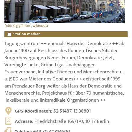
Foto: © gryffindor , wikimedia
Station merken
Tagungszentrum ++ ehemals Haus der Demokratie ++ ab
Januar 1990 auf Beschluss des Runden Tisches Sitz der
Bürgerbewegungen Neues Forum, Demokratie Jetzt,
Vereinigte Linke, Grüne Liga, Unabhängiger
Frauenverband, Initiative Frieden und Menschenrechte u.
a. (SED war Mieter des Gebäudes) ++ existiert seit 1999
am Prenzlauer Berg weiter als Haus der Demokratie und
Menschenrechte, Projekthaus für über 70 humanistische,
linksliberale und linksradikale Organisationen ++
GPS-Koordinaten
: 52.51487, 13.38891
Adresse
: Friedrichstraße 169/170, 10117 Berlin
Telefon
:
+49 30 40814500