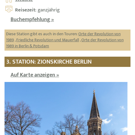
Reisezeit
: ganzjährig
Buchempfehlung »
Diese Station gibt es auch in den Touren:
Orte der Revolution von
1989
,
Friedliche Revolution und Mauerfall
,
Orte der Revolution von
1989 in Berlin & Potsdam
3. STATION: ZIONSKIRCHE BERLIN
Auf Karte anzeigen »