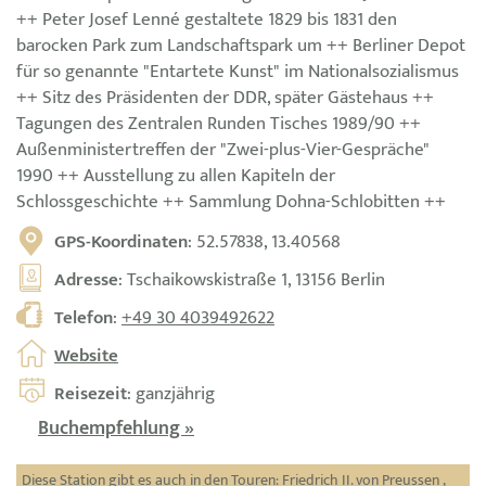
++ Peter Josef Lenné gestaltete 1829 bis 1831 den
barocken Park zum Landschaftspark um ++ Berliner Depot
für so genannte "Entartete Kunst" im Nationalsozialismus
++ Sitz des Präsidenten der DDR, später Gästehaus ++
Tagungen des Zentralen Runden Tisches 1989/90 ++
Außenministertreffen der "Zwei-plus-Vier-Gespräche"
1990 ++ Ausstellung zu allen Kapiteln der
Schlossgeschichte ++ Sammlung Dohna-Schlobitten ++
GPS-Koordinaten
: 52.57838, 13.40568
Adresse
: Tschaikowskistraße 1, 13156 Berlin
Telefon
:
+49 30 4039492622
Website
Reisezeit
: ganzjährig
Buchempfehlung »
Diese Station gibt es auch in den Touren:
Friedrich II. von Preussen
,