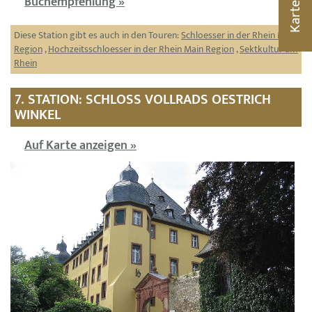
Buchempfehlung »
Karte
Diese Station gibt es auch in den Touren:
Schloesser in der Rhein Main
Region
,
Hochzeitsschloesser in der Rhein Main Region
,
Sektkultur am
Rhein
7. STATION: SCHLOSS VOLLRADS OESTRICH
WINKEL
Auf Karte anzeigen »