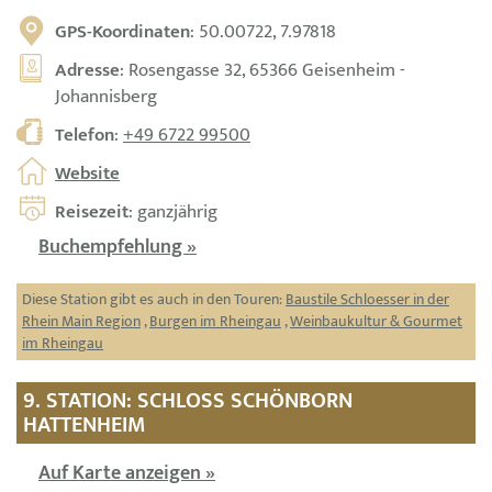
GPS-Koordinaten
: 50.00722, 7.97818
Adresse
: Rosengasse 32, 65366 Geisenheim -
Johannisberg
Telefon
:
+49 6722 99500
Website
Reisezeit
: ganzjährig
Buchempfehlung »
Diese Station gibt es auch in den Touren:
Baustile Schloesser in der
Rhein Main Region
,
Burgen im Rheingau
,
Weinbaukultur & Gourmet
im Rheingau
9. STATION: SCHLOSS SCHÖNBORN
HATTENHEIM
Auf Karte anzeigen »