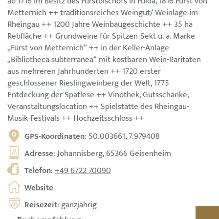
ab 1716 im Besitz des Fürstbischofs in Fulda, 1816 Fürst von
Metternich ++ traditionsreiches Weingut/ Weinlage im
Rheingau ++ 1200 Jahre Weinbaugeschichte ++ 35 ha
Rebfläche ++ Grundweine für Spitzen-Sekt u. a. Marke
„Fürst von Metternich“ ++ in der Keller-Anlage
„Bibliotheca subterranea“ mit kostbaren Wein-Raritäten
aus mehreren Jahrhunderten ++ 1720 erster
geschlossener Rieslingweinberg der Welt, 1775
Entdeckung der Spätlese ++ Vinothek, Gutsschänke,
Veranstaltungslocation ++ Spielstätte des Rheingau-
Musik-Festivals ++ Hochzeitsschloss ++
GPS-Koordinaten
: 50.003661, 7.979408
Adresse
: Johannisberg, 65366 Geisenheim
Telefon
:
+49 6722 70090
Website
Reisezeit
: ganzjährig