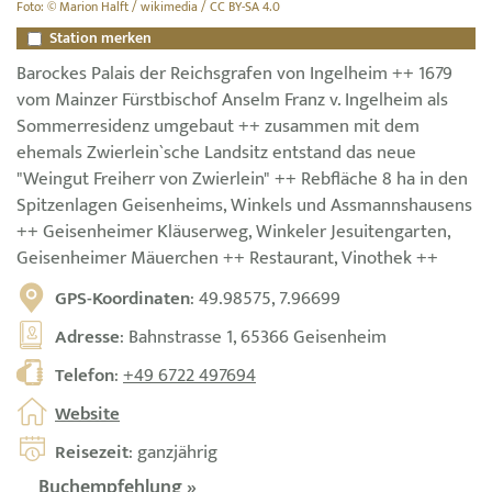
Foto: © Marion Halft / wikimedia / CC BY-SA 4.0
Station merken
Barockes Palais der Reichsgrafen von Ingelheim ++ 1679
vom Mainzer Fürstbischof Anselm Franz v. Ingelheim als
Sommerresidenz umgebaut ++ zusammen mit dem
ehemals Zwierlein`sche Landsitz entstand das neue
"Weingut Freiherr von Zwierlein" ++ Rebfläche 8 ha in den
Spitzenlagen Geisenheims, Winkels und Assmannshausens
++ Geisenheimer Kläuserweg, Winkeler Jesuitengarten,
Geisenheimer Mäuerchen ++ Restaurant, Vinothek ++
GPS-Koordinaten
: 49.98575, 7.96699
Adresse
: Bahnstrasse 1, 65366 Geisenheim
Telefon
:
+49 6722 497694
Website
Reisezeit
: ganzjährig
Buchempfehlung »