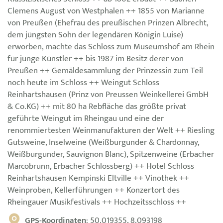
Clemens August von Westphalen ++ 1855 von Marianne
von Preußen (Ehefrau des preußischen Prinzen Albrecht,
dem jüngsten Sohn der legendären Königin Luise)
erworben, machte das Schloss zum Museumshof am Rhein
für junge Künstler ++ bis 1987 im Besitz derer von
Preußen ++ Gemäldesammlung der Prinzessin zum Teil
noch heute im Schloss ++ Weingut Schloss
Reinhartshausen (Prinz von Preussen Weinkellerei GmbH
& Co.KG) ++ mit 80 ha Rebfläche das größte privat
geführte Weingut im Rheingau und eine der
renommiertesten Weinmanufakturen der Welt ++ Riesling
Gutsweine, Inselweine (Weißburgunder & Chardonnay,
Weißburgunder, Sauvignon Blanc), Spitzenweine (Erbacher
Marcobrunn, Erbacher Schlossberg) ++ Hotel Schloss
Reinhartshausen Kempinski Eltville ++ Vinothek ++
Weinproben, Kellerführungen ++ Konzertort des
Rheingauer Musikfestivals ++ Hochzeitsschloss ++
GPS-Koordinaten
: 50.019355, 8.093198