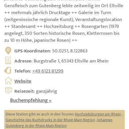
Gensfleisch zum Gutenberg lebte zeitweilig im Ort Eltville
++ mehrmals jährlich Drucktage ++ Galerie im Turm
(zeitgenössische regionale Kunst), Veranstaltungslocation
++ Standesamt ++ Hochzeitsburg ++ Rosengarten (1979
angelegt, 350 Sorten historische Rosen, Kletterrosen bis
zu 10 m Höhe, japanische Rosen) ++
GPS-Koordinaten
: 50.0251, 8.122863
Adresse
: Burgstraße 1, 65343 Eltville am Rhein
Telefon
:
+49 6123 81299
Website
Reisezeit
: ganzjährig
Buchempfehlung »
Diese Station gibt es auch in den Touren:
Hochzeitsburgen am Rhein
,
Geschichte des Buchdrucks in der Rhein Main Region
,
Johannes
Gutenberg in der Rhein Main Region