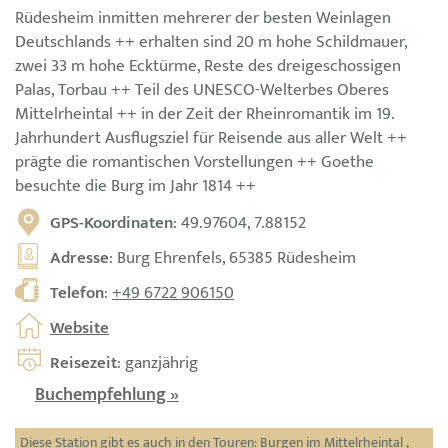
Rüdesheim inmitten mehrerer der besten Weinlagen
Deutschlands ++ erhalten sind 20 m hohe Schildmauer,
zwei 33 m hohe Ecktürme, Reste des dreigeschossigen
Palas, Torbau ++ Teil des UNESCO-Welterbes Oberes
Mittelrheintal ++ in der Zeit der Rheinromantik im 19.
Jahrhundert Ausflugsziel für Reisende aus aller Welt ++
prägte die romantischen Vorstellungen ++ Goethe
besuchte die Burg im Jahr 1814 ++
GPS-Koordinaten
: 49.97604, 7.88152
Adresse
: Burg Ehrenfels, 65385 Rüdesheim
Telefon
:
+49 6722 906150
Website
Reisezeit
: ganzjährig
Buchempfehlung »
Diese Station gibt es auch in den Touren:
Burgen im Mittelrheintal
,