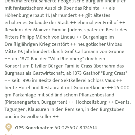
Denkmalerecht sanierte neogotische Burg am Rheinufer
mit fantastischem Ausblick über das Rheintal ++ als
Höhenburg erbaut 11. Jahrhundert ++ gilt ältestes
erhaltenes Gebäude der Stadt ++ ehemaliger Freihof ++
Residenz der Mainzer Familie Judens, später im Besitz des
Ritters Philipp Münch von Lindau ++ Burganlage im
Dreißigjährigen Krieg zerstört ++ neugotischer Umbau
Mitte 19. Jahrhundert durch Graf Carlomann von Grunne
++ um 1870 Bau der "Villa Rheinberg" durch ein
Konsortium Eltviller Bürger, Familie Crass übernahm das
Burghaus als Gastwirtschaft, ab 1873 Gasthof "Burg Crass"
++ seit 1996 im Besitz der Sektkellerei Schloss Vaux ++
heute Hotel und Restaurant mit Gourmetküche ++ 25.000
qm Parkanlage mit südländischem Pflanzenbestand
(Platanengarten, Burggarten) ++ Hochzeitsburg ++ Events,
Tagungen, Klausuren in den Remisen, in den Burgstuben
und im Gewölbekeller ++
GPS-Koordinaten
: 50.025507, 8.124514