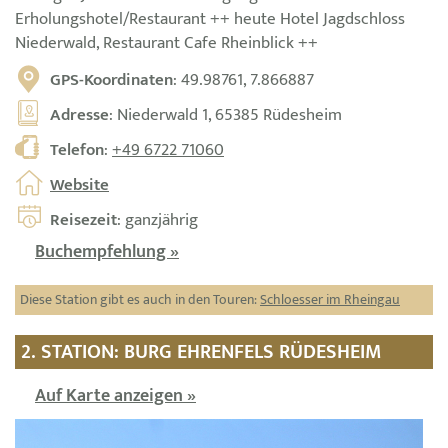
Erholungshotel/Restaurant ++ heute Hotel Jagdschloss
Niederwald, Restaurant Cafe Rheinblick ++
GPS-Koordinaten
: 49.98761, 7.866887
Adresse
: Niederwald 1, 65385 Rüdesheim
Telefon
:
+49 6722 71060
Website
Reisezeit
: ganzjährig
Buchempfehlung »
Diese Station gibt es auch in den Touren:
Schloesser im Rheingau
2. STATION: BURG EHRENFELS RÜDESHEIM
Auf Karte anzeigen »