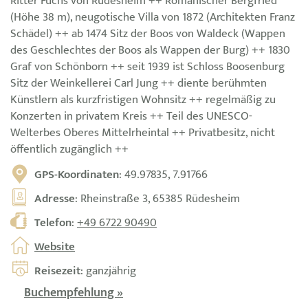
Ritter Fuchs von Rüdesheim ++ Romanischer Bergfried
(Höhe 38 m), neugotische Villa von 1872 (Architekten Franz
Schädel) ++ ab 1474 Sitz der Boos von Waldeck (Wappen
des Geschlechtes der Boos als Wappen der Burg) ++ 1830
Graf von Schönborn ++ seit 1939 ist Schloss Boosenburg
Sitz der Weinkellerei Carl Jung ++ diente berühmten
Künstlern als kurzfristigen Wohnsitz ++ regelmäßig zu
Konzerten in privatem Kreis ++ Teil des UNESCO-
Welterbes Oberes Mittelrheintal ++ Privatbesitz, nicht
öffentlich zugänglich ++
GPS-Koordinaten
: 49.97835, 7.91766
Adresse
: Rheinstraße 3, 65385 Rüdesheim
Telefon
:
+49 6722 90490
Website
Reisezeit
: ganzjährig
Buchempfehlung »