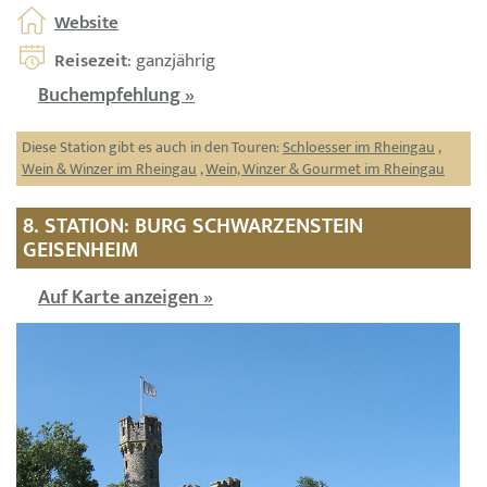
Website
Reisezeit
: ganzjährig
Buchempfehlung »
Diese Station gibt es auch in den Touren:
Schloesser im Rheingau
,
Wein & Winzer im Rheingau
,
Wein, Winzer & Gourmet im Rheingau
8. STATION: BURG SCHWARZENSTEIN
GEISENHEIM
Auf Karte anzeigen »