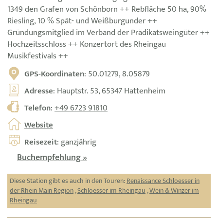
1349 den Grafen von Schönborn ++ Rebfläche 50 ha, 90%
Riesling, 10 % Spät- und Weißburgunder ++
Gründungsmitglied im Verband der Prädikatsweingüter ++
Hochzeitsschloss ++ Konzertort des Rheingau
Musikfestivals ++
GPS-Koordinaten
: 50.01279, 8.05879
Adresse
: Hauptstr. 53, 65347 Hattenheim
Telefon
:
+49 6723 91810
Website
Reisezeit
: ganzjährig
Buchempfehlung »
Diese Station gibt es auch in den Touren:
Renaissance Schloesser in
der Rhein Main Region
,
Schloesser im Rheingau
,
Wein & Winzer im
Rheingau