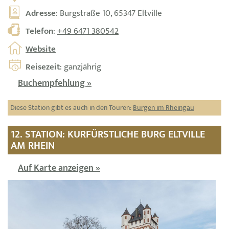
Adresse
: Burgstraße 10, 65347 Eltville
Telefon
:
+49 6471 380542
Website
Reisezeit
: ganzjährig
Buchempfehlung »
Diese Station gibt es auch in den Touren:
Burgen im Rheingau
12. STATION: KURFÜRSTLICHE BURG ELTVILLE
AM RHEIN
Auf Karte anzeigen »