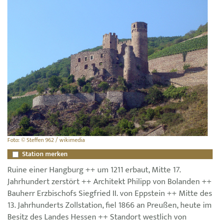
Foto: © Steffen 962 / wikimedia
Station merken
Ruine einer Hangburg ++ um 1211 erbaut, Mitte 17.
Jahrhundert zerstört ++ Architekt Philipp von Bolanden ++
Bauherr Erzbischofs Siegfried II. von Eppstein ++ Mitte des
13. Jahrhunderts Zollstation, fiel 1866 an Preußen, heute im
Besitz des Landes Hessen ++ Standort westlich von