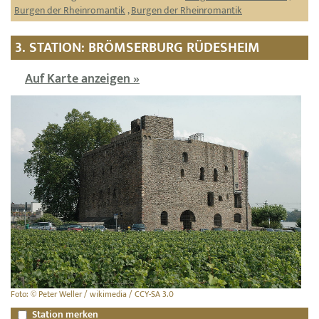
Burgen der Rheinromantik
,
Burgen der Rheinromantik
3. STATION: BRÖMSERBURG RÜDESHEIM
Auf Karte anzeigen »
Foto: © Peter Weller / wikimedia / CCY-SA 3.0
Station merken