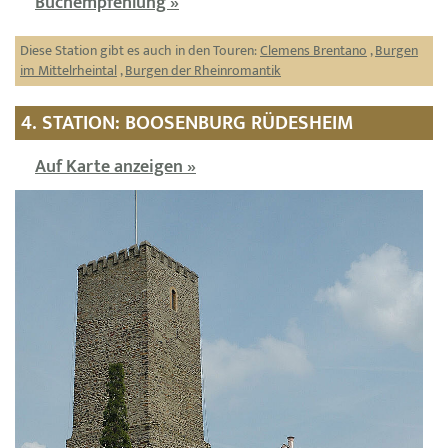
Buchempfehlung »
Diese Station gibt es auch in den Touren:
Clemens Brentano
,
Burgen
im Mittelrheintal
,
Burgen der Rheinromantik
4. STATION: BOOSENBURG RÜDESHEIM
Auf Karte anzeigen »