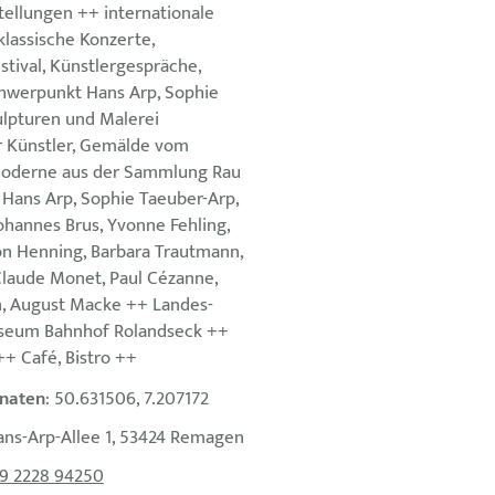
ellungen ++ internationale
klassische Konzerte,
ival, Künstlergespräche,
hwerpunkt Hans Arp, Sophie
ulpturen und Malerei
r Künstler, Gemälde vom
 Moderne aus der Sammlung Rau
. Hans Arp, Sophie Taeuber-Arp,
ohannes Brus, Yvonne Fehling,
on Henning, Barbara Trautmann,
Claude Monet, Paul Cézanne,
, August Macke ++ Landes-
useum Bahnhof Rolandseck ++
+ Café, Bistro ++
naten
: 50.631506, 7.207172
ans-Arp-Allee 1, 53424 Remagen
9 2228 94250