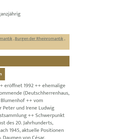
ganzjährig
omantik
,
Burgen der Rheinromantik
,
n
 eröffnet 1992 ++ ehemalige
ommende (Deutschherrenhaus,
), Blumenhof ++ vom
 Peter und Irene Ludwig
stsammlung ++ Schwerpunkt
st des 20. Jahrhunderts,
ach 1945, aktuelle Positionen
a. Daumen von César,