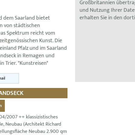
Großbritannien übertra
und Nutzung Ihrer Dat
erhalten Sie in den dor
d dem Saarland bietet
n von städtischen
as Spektrum reicht vom
 zeitgenössischen Kunst. Die
inland Pfalz und im Saarland
andseck in Remagen und
 Trier. *Kunstreisen*
ail
LANDSECK
n
4/2007 ++ klassizistisches
, Neubau (Architekt Richard
ellungsfläche Neubau 2.900 qm