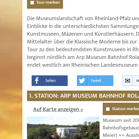
Tour merken
Die Museumslandschaft von Rheinland-Pfalz un
Einblicke in die unterschiedlichsten Sammlunge
Kunstmuseen, Mäzenen und Künstlerhäusern. D
Mittelalter über die Klassische Moderne bis zur
Tour zu den bedeutendsten Kunstmuseen in Rhe
beginnt nördlich am Arp Museum Bahnhof Rol
endet westlich am Rheinischen Landesmuseum in
teilen
tweet
m
1. STATION: ARP MUSEUM BAHNHOF RO
Auf Karte anzeigen »
Station merke
Museum seit 200
Bahnhofsgebäude
Meier) ++ Ausst