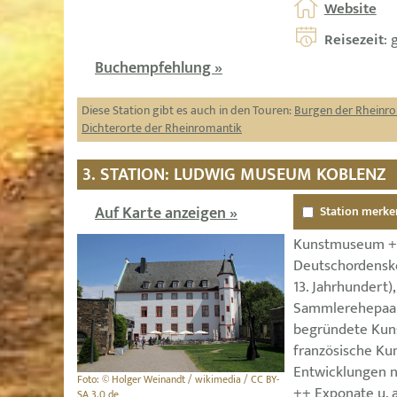
Website
Reisezeit
: 
Buchempfehlung »
Diese Station gibt es auch in den Touren:
Burgen der Rheinr
Dichterorte der Rheinromantik
3. STATION: LUDWIG MUSEUM KOBLENZ
Auf Karte anzeigen »
Station merke
Kunstmuseum ++
Deutschordensk
13. Jahrhundert
Sammlerehepaar
begründete Kun
französische Kun
Entwicklungen n
Foto: © Holger Weinandt / wikimedia / CC BY-
++ Exponate u. 
SA 3.0 de