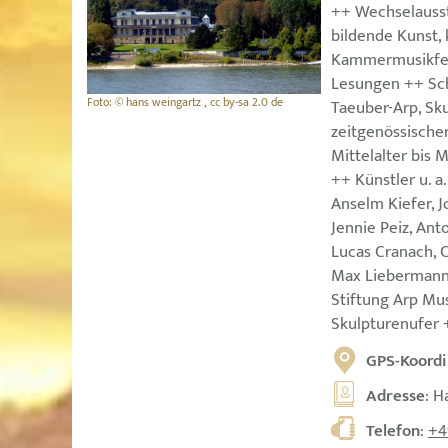
++ Wechselausst
bildende Kunst, 
Kammermusikfest
Lesungen ++ Sc
Foto: © hans weingartz , cc by-sa 2.0 de
Taeuber-Arp, Sk
zeitgenössische
Mittelalter bis
++ Künstler u. a
Anselm Kiefer, J
Jennie Peiz, Ant
Lucas Cranach, 
Max Liebermann
Stiftung Arp M
Skulpturenufer +
GPS-Koordi
Adresse
: H
Telefon
:
+4