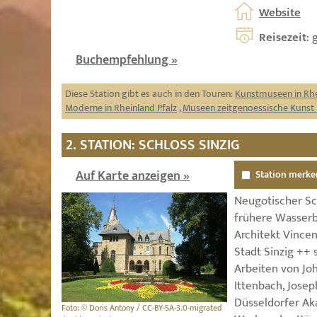
Website
Reisezeit
: 
Buchempfehlung »
Diese Station gibt es auch in den Touren:
Kunstmuseen in Rhe
Moderne in Rheinland Pfalz
,
Museen zeitgenoessische Kunst 
2. STATION: SCHLOSS SINZIG
Auf Karte anzeigen »
Station merke
Neugotischer Sc
frühere Wasserb
Architekt Vince
Stadt Sinzig ++ 
Arbeiten von Jo
Ittenbach, Josep
Düsseldorfer A
Foto: © Doris Antony / CC-BY-SA-3.0-migrated