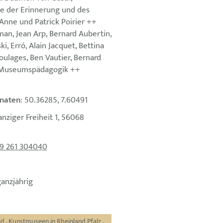
tte der Erinnerung und des
Anne und Patrick Poirier ++
rman, Jean Arp, Bernard Aubertin,
ki, Erró, Alain Jacquet, Bettina
oulages, Ben Vautier, Bernard
 Museumspädagogik ++
naten
: 50.36285, 7.60491
anziger Freiheit 1, 56068
9 261 304040
ganzjährig
ld
,
Kunstmuseen in Rheinland Pfalz
,