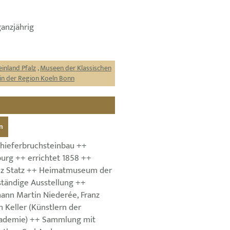
ganzjährig
inland Pfalz
,
Museen der Klassischen
in der Region Koeln Bonn
n
hieferbruchsteinbau ++
urg ++ errichtet 1858 ++
nz Statz ++ Heimatmuseum der
ständige Ausstellung ++
hann Martin Niederée, Franz
h Keller (Künstlern der
kademie) ++ Sammlung mit