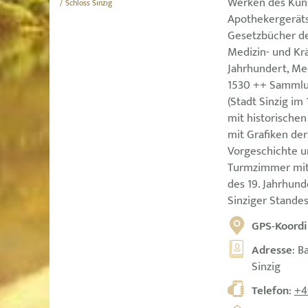
Werken des Küns
/ Schloss Sinzig
Apothekergeräts
Gesetzbücher des
Medizin- und Kr
Jahrhundert, Me
1530 ++ Sammlu
(Stadt Sinzig im
mit historische
mit Grafiken de
Vorgeschichte u
Turmzimmer mit
des 19. Jahrhund
Sinziger Stande
GPS-Koordi
Adresse
: B
Sinzig
Telefon
:
+4