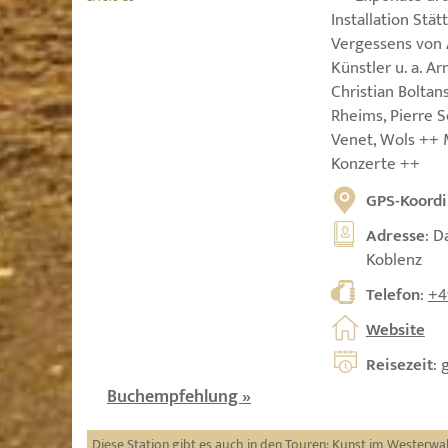
Installation Stä
Vergessens von 
Künstler u. a. A
Christian Boltans
Rheims, Pierre S
Venet, Wols ++
Konzerte ++
GPS-Koordi
Adresse
: D
Koblenz
Telefon
:
+4
Website
Reisezeit
: 
Buchempfehlung »
Diese Station gibt es auch in den Touren:
Kunst im Westerwa