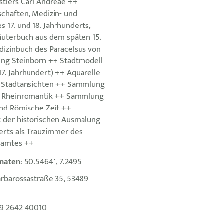
tlers Carl Andreae ++
chaften, Medizin- und
 17. und 18. Jahrhunderts,
äuterbuch aus dem späten 15.
dizinbuch des Paracelsus von
ng Steinborn ++ Stadtmodell
 17. Jahrhundert) ++ Aquarelle
n Stadtansichten ++ Sammlung
r Rheinromantik ++ Sammlung
nd Römische Zeit ++
 der historischen Ausmalung
erts als Trauzimmer des
samtes ++
naten
: 50.54641, 7.2495
arbarossastraße 35, 53489
9 2642 40010