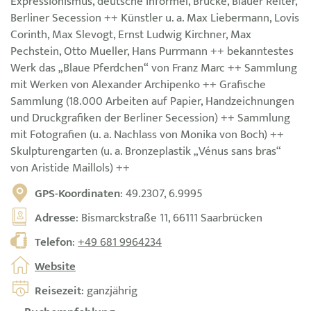
Expressionismus, deutsche Informel, Brücke, Blauer Reiter,
Berliner Secession ++ Künstler u. a. Max Liebermann, Lovis
Corinth, Max Slevogt, Ernst Ludwig Kirchner, Max
Pechstein, Otto Mueller, Hans Purrmann ++ bekanntestes
Werk das „Blaue Pferdchen“ von Franz Marc ++ Sammlung
mit Werken von Alexander Archipenko ++ Grafische
Sammlung (18.000 Arbeiten auf Papier, Handzeichnungen
und Druckgrafiken der Berliner Secession) ++ Sammlung
mit Fotografien (u. a. Nachlass von Monika von Boch) ++
Skulpturengarten (u. a. Bronzeplastik „Vénus sans bras“
von Aristide Maillols) ++
GPS-Koordinaten
: 49.2307, 6.9995
Adresse
: Bismarckstraße 11, 66111 Saarbrücken
Telefon
:
+49 681 9964234
Website
Reisezeit
: ganzjährig