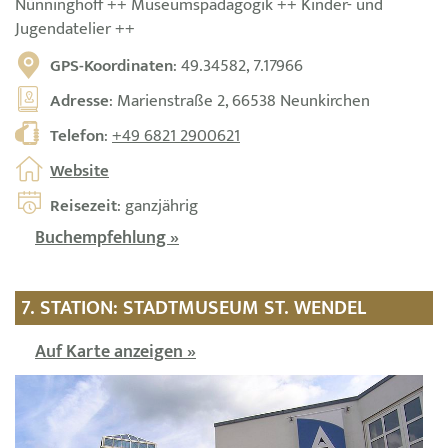
Nünninghoff ++ Museumspädagogik ++ Kinder- und
Jugendatelier ++
GPS-Koordinaten
: 49.34582, 7.17966
Adresse
: Marienstraße 2, 66538 Neunkirchen
Telefon
:
+49 6821 2900621
Website
Reisezeit
: ganzjährig
Buchempfehlung »
7. STATION: STADTMUSEUM ST. WENDEL
Auf Karte anzeigen »