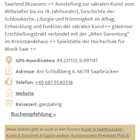
Saarland.Museums ++ Ausstellung zur sakralen Kunst vom
Mittelalter bis ins 19. Jahrhundert, Geschichte der
Schlosskirche, Liturgie und Frömmigkeit im Alltag,
Entwicklung und Funktion der sakralen Kunst++ gläserner
Erschließungstrakt verbindet mit der „Alten Sammlung“
im Kreisständehaus ++ Spielstätte der Hochschule für
Musik Saar ++
GPS-Koordinaten
: 49.231133, 6.991141
Adresse
: Am Schloßberg 6, 66119 Saarbrücken
Telefon
:
+49 681 9540518
Website
Reisezeit
: ganzjährig
Buchempfehlung »
Diese Station gibt es auch in den Touren:
Kunst in Saarbruecken
,
Kunst & Gourmet in Saarbruecken
,
Kunstmuseen Rheinland Pfalz &