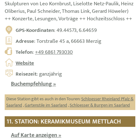
Skulpturen von Leo Kornbrust, Liselotte Netz-Paulik, Heinz
Oliberius, Paul Schneider, Thomas Link, Gerard Höweler)
++ Konzerte, Lesungen, Vorträge ++ Hochzeitsschloss ++
GPS-Koordinaten
: 49.44573, 6.64659
Adresse
: Torstraße 45 a, 66663 Merzig
Telefon
:
+49 6861 793030
Website
Reisezeit
: ganzjährig
Buchempfehlung »
Diese Station gibt es auch in den Touren:
Schloesser Rheinland Pfalz &
Saarland
,
Gartenstile im Saarland
,
Schloesser & Burgen im Saarland
11. STATION: KERAMIKMUSEUM METTLACH
Auf Karte anzeigen »