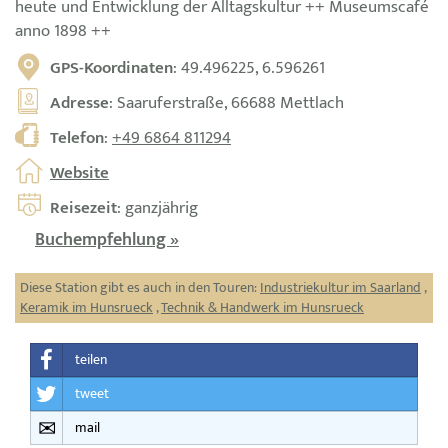
heute und Entwicklung der Alltagskultur ++ Museumscafé
anno 1898 ++
GPS-Koordinaten
: 49.496225, 6.596261
Adresse
: Saaruferstraße, 66688 Mettlach
Telefon
:
+49 6864 811294
Website
Reisezeit
: ganzjährig
Buchempfehlung »
Diese Station gibt es auch in den Touren:
Industriekultur im Saarland
,
Keramik im Hunsrueck
,
Technik & Handwerk im Hunsrueck
teilen
tweet
mail