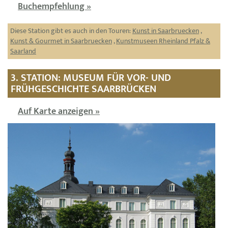
Buchempfehlung »
Diese Station gibt es auch in den Touren:
Kunst in Saarbruecken
,
Kunst & Gourmet in Saarbruecken
,
Kunstmuseen Rheinland Pfalz &
Saarland
3. STATION: MUSEUM FÜR VOR- UND
FRÜHGESCHICHTE SAARBRÜCKEN
Auf Karte anzeigen »