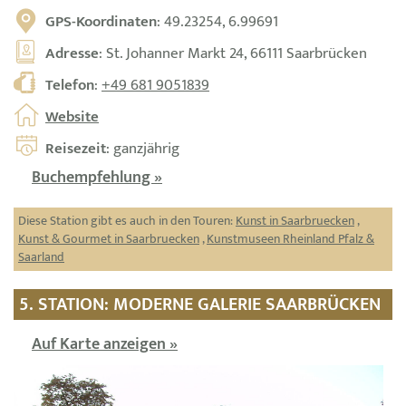
GPS-Koordinaten
: 49.23254, 6.99691
Adresse
: St. Johanner Markt 24, 66111 Saarbrücken
Telefon
:
+49 681 9051839
Website
Reisezeit
: ganzjährig
Buchempfehlung »
Diese Station gibt es auch in den Touren:
Kunst in Saarbruecken
,
Kunst & Gourmet in Saarbruecken
,
Kunstmuseen Rheinland Pfalz &
Saarland
5. STATION: MODERNE GALERIE SAARBRÜCKEN
Auf Karte anzeigen »