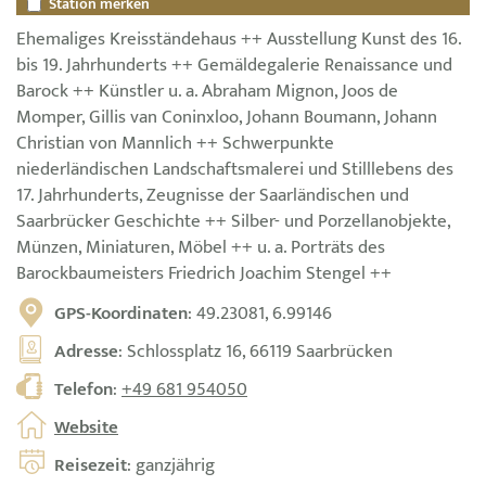
Station merken
Ehemaliges Kreisständehaus ++ Ausstellung Kunst des 16.
bis 19. Jahrhunderts ++ Gemäldegalerie Renaissance und
Barock ++ Künstler u. a. Abraham Mignon, Joos de
Momper, Gillis van Coninxloo, Johann Boumann, Johann
Christian von Mannlich ++ Schwerpunkte
niederländischen Landschaftsmalerei und Stilllebens des
17. Jahrhunderts, Zeugnisse der Saarländischen und
Saarbrücker Geschichte ++ Silber- und Porzellanobjekte,
Münzen, Miniaturen, Möbel ++ u. a. Porträts des
Barockbaumeisters Friedrich Joachim Stengel ++
GPS-Koordinaten
: 49.23081, 6.99146
Adresse
: Schlossplatz 16, 66119 Saarbrücken
Telefon
:
+49 681 954050
Website
Reisezeit
: ganzjährig