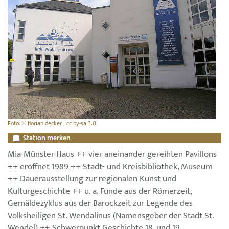
Foto: © florian decker , cc by-sa 3.0
Station merken
Mia-Münster-Haus ++ vier aneinander gereihten Pavillons
++ eröffnet 1989 ++ Stadt- und Kreisbibliothek, Museum
++ Dauerausstellung zur regionalen Kunst und
Kulturgeschichte ++ u. a. Funde aus der Römerzeit,
Gemäldezyklus aus der Barockzeit zur Legende des
Volksheiligen St. Wendalinus (Namensgeber der Stadt St.
Wendel) ++ Schwerpunkt Geschichte 18. und 19.