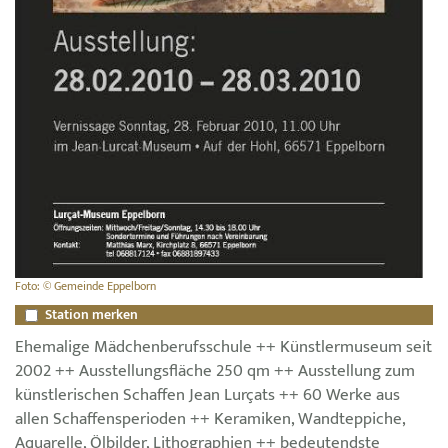
Foto: © Gemeinde Eppelborn
Station merken
Ehemalige Mädchenberufsschule ++ Künstlermuseum seit
2002 ++ Ausstellungsfläche 250 qm ++ Ausstellung zum
künstlerischen Schaffen Jean Lurçats ++ 60 Werke aus
allen Schaffensperioden ++ Keramiken, Wandteppiche,
Aquarelle, Ölbilder, Lithographien ++ bedeutendste