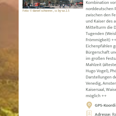
Kombination von
norddeutschen 
Foto: © daniel schwenn , cc by-sa 2.5
zwischen den Fe
und Kaiser des 
Mittelturm die 
Tugenden (Weishe
Frömmigkeit) +
Eichenpfählen g
Bürgerschaft un
im großen Festsa
Mahlzeit (ältest
Hugo Vogel), Phö
Darstellungen d
Venedig, Amster
Kaisersaal, Wai
möglich ++
GPS-Koordi
Adresse
: R