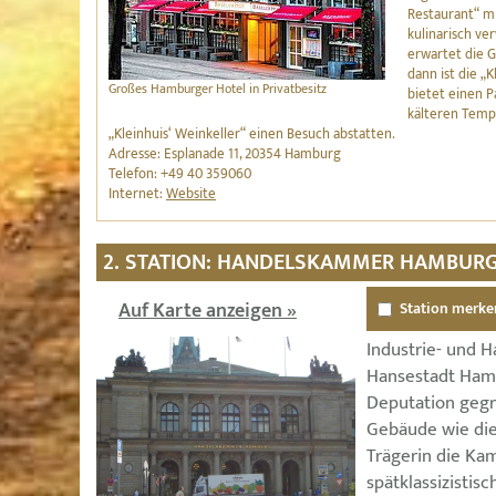
Restaurant“ m
kulinarisch ve
erwartet die
dann ist die „
Großes Hamburger Hotel in Privatbesitz
bietet einen P
kälteren Tem
„Kleinhuis‘ Weinkeller“ einen Besuch abstatten.
Adresse: Esplanade 11, 20354 Hamburg
Telefon: +49 40 359060
Internet:
Website
2. STATION: HANDELSKAMMER HAMBUR
Auf Karte anzeigen »
Station merke
Industrie- und 
Hansestadt Ham
Deputation gegr
Gebäude wie die
Trägerin die Ka
spätklassizistis