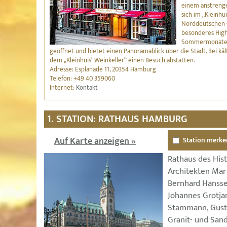
einem anstrenge
sich im „Kleinhu
Norddeutschen G
besonderes High
Sommermonate: d
geöffnet und bietet einen Panoramablick über die Stadt. Bei 
dem „Kleinhuis‘ Weinkeller“ einen Besuch abstatten.
Adresse: Esplanade 11, 20354 Hamburg
Telefon: +49 40 359060
Internet:
Kontakt
1. STATION: RATHAUS HAMBURG
Auf Karte anzeigen »
Station merke
Rathaus des His
Architekten Mart
Bernhard Hansse
Johannes Grotja
Stammann, Gusta
Granit- und San