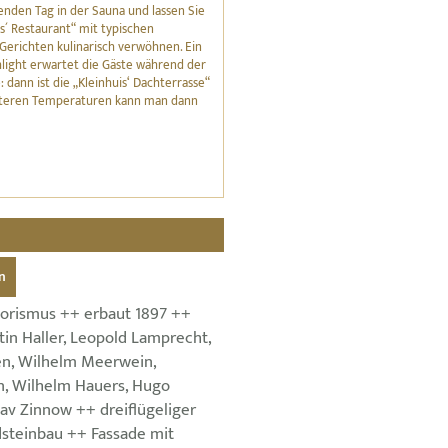
nden Tag in der Sauna und lassen Sie
is´ Restaurant“ mit typischen
erichten kulinarisch verwöhnen. Ein
light erwartet die Gäste während der
ann ist die „Kleinhuis‘ Dachterrasse“
kälteren Temperaturen kann man dann
n
torismus ++ erbaut 1897 ++
in Haller, Leopold Lamprecht,
n, Wilhelm Meerwein,
n, Wilhelm Hauers, Hugo
v Zinnow ++ dreiflügeliger
dsteinbau ++ Fassade mit