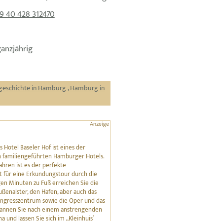
9 40 428 312470
ganzjährig
ugeschichte in Hamburg
,
Hamburg in
s Hotel Baseler Hof ist eines der
n familiengeführten Hamburger Hotels.
Jahren ist es der perfekte
 für eine Erkundungstour durch die
gen Minuten zu Fuß erreichen Sie die
ßenalster, den Hafen, aber auch das
ngresszentrum sowie die Oper und das
pannen Sie nach einem anstrengenden
a und lassen Sie sich im „Kleinhuis´