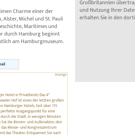
Großbritannien übertra
und Nutzung Ihrer Dat
timen Charme einer der
erhalten Sie in den dor
Alster, Michel und St. Pauli
eschichte, Maritimes und
our durch Hamburg beginnt
estlich am Hamburgmuseum.
ail
r Hotel in Privatbesitz Das 4*
Baseler Hof ist eines der letzten großen
en Hamburger Hotels. Seit über 115
r perfekte Ausgangspunkt für eine
durch die Stadt. In wenigen Minuten
 Sie die Binnen- und Außenalster, den
h das Messe- und Kongresszentrum
und das Theater. Entspannen Sie nach