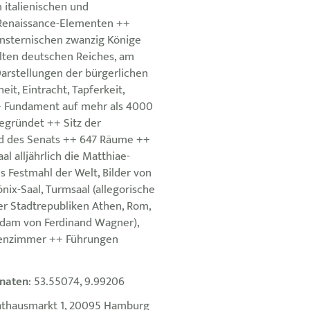
 italienischen und
Renaissance-Elementen ++
nsternischen zwanzig Könige
alten deutschen Reiches, am
Darstellungen der bürgerlichen
it, Eintracht, Tapferkeit,
+ Fundament auf mehr als 4000
egründet ++ Sitz der
d des Senats ++ 647 Räume ++
al alljährlich die Matthiae-
es Festmahl der Welt, Bilder von
nix-Saal, Turmsaal (allegorische
er Stadtrepubliken Athen, Rom,
dam von Ferdinand Wagner),
senzimmer ++ Führungen
naten
: 53.55074, 9.99206
athausmarkt 1, 20095 Hamburg