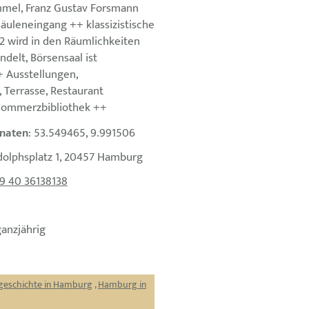
mel, Franz Gustav Forsmann
äuleneingang ++ klassizistische
2 wird in den Räumlichkeiten
delt, Börsensaal ist
+ Ausstellungen,
 Terrasse, Restaurant
Commerzbibliothek ++
naten
: 53.549465, 9.991506
dolphsplatz 1, 20457 Hamburg
9 40 36138138
ganzjährig
ugeschichte in Hamburg
,
Hamburg in