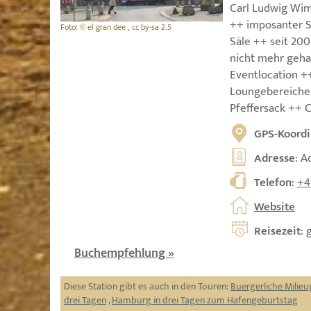
Carl Ludwig Wim
++ imposanter S
Foto: © el gran dee , cc by-sa 2.5
Säle ++ seit 200
nicht mehr gehan
Eventlocation +
Loungebereiche,
Pfeffersack ++ 
GPS-Koordi
Adresse
: A
Telefon
:
+4
Website
Reisezeit
: 
Buchempfehlung »
Diese Station gibt es auch in den Touren:
Buergerliche Milie
drei Tagen
,
Hamburg in drei Tagen zum Hafengeburtstag