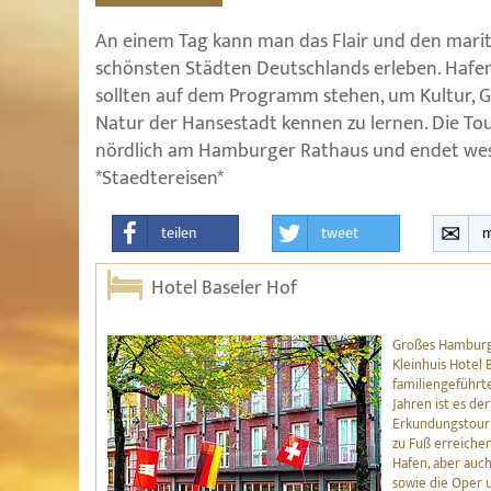
An einem Tag kann man das Flair und den mari
schönsten Städten Deutschlands erleben. Hafen, 
sollten auf dem Programm stehen, um Kultur, G
Natur der Hansestadt kennen zu lernen. Die T
nördlich am Hamburger Rathaus und endet w
*Staedtereisen*
teilen
tweet
m
Hotel Baseler Hof
Großes Hamburge
Kleinhuis Hotel 
familiengeführt
Jahren ist es de
Erkundungstour 
zu Fuß erreichen
Hafen, aber auc
sowie die Oper 