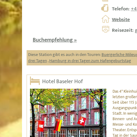
Telefon
:
+4
Website
Reisezeit
: 
Buchempfehlung »
Diese Station gibt es auch in den Touren:
Buergerliche Milie
drei Tagen
,
Hamburg in drei Tagen zum Hafengeburtstag
Hotel Baseler Hof
Das 4* Kleinhui
letzten große
Seit über 115 
Ausgangspunkt
Stadt. In weni
Binnen- und Au
Messe- und Ko
Theater. Ents
Tag in der Saun