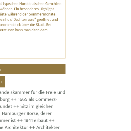
it typischen Norddeutschen Gerichten
rwöhnen. Ein besonderes Highlight
 Gäste während der Sommermonate:
Kleinhuis‘ Dachterrasse“ geöffnet und
anoramablick über die Stadt. Bei
peraturen kann man dann dem
G
n
Handelskammer für die Freie und
burg ++ 1665 als Commerz-
ündet ++ Sitz im gleichen
 Hamburger Börse, deren
mmer ist ++ 1841 erbaut ++
che Architektur ++ Architekten